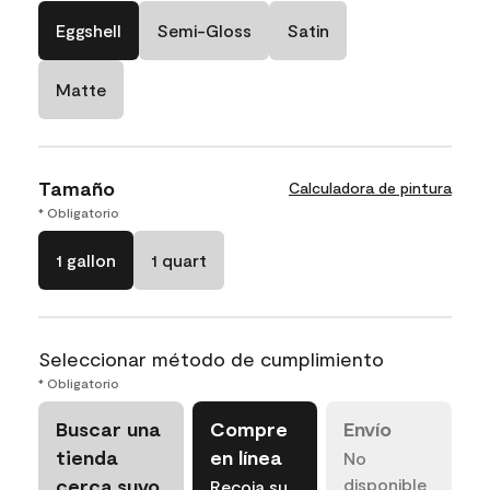
Eggshell
Semi-Gloss
Satin
Matte
Tamaño
Calculadora de pintura
* Obligatorio
1 gallon
1 quart
Seleccionar método de cumplimiento
* Obligatorio
Buscar una
Compre
Envío
tienda
en línea
No
cerca suyo
disponible
Recoja su