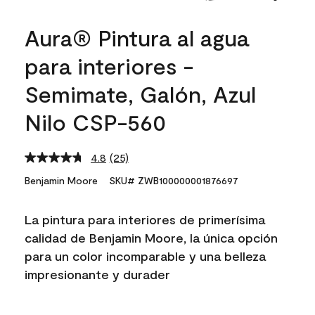
Aura® Pintura al agua
para interiores -
Semimate, Galón, Azul
Nilo CSP-560
4.8
(25)
Read
25
Benjamin Moore
SKU# ZWB100000001876697
Reviews.
Same
page
La pintura para interiores de primerísima
link.
calidad de Benjamin Moore, la única opción
para un color incomparable y una belleza
impresionante y durader