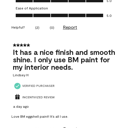
5.0
Ease of Application
Ease of Application, 5.0 out of 5
5.0
Report
Helpful?
(
2
)
(
0
)
5 out of 5 stars.
It has a nice finish and smooth
shine. I only use BM paint for
my interior needs.
Lindsey H
VERIFIED PURCHASER
INCENTIVIZED REVIEW
a day ago
Love BM eggshell paint! It’s all I use.