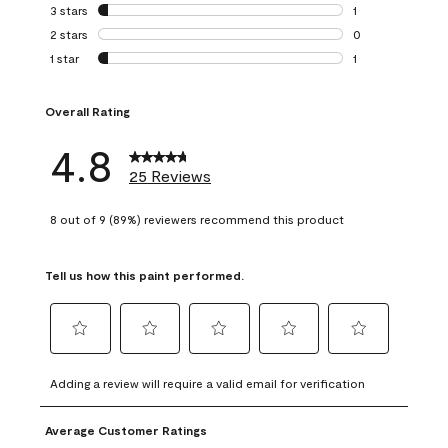
0 reviews with 4 
3 stars
stars
1
1 review with 3 st
2 stars
stars
0
0 reviews with 2 
1 star
stars
1
1 review with 1 sta
Overall Rating
4.8
25 Reviews
8 out of 9 (89%) reviewers recommend this product
Tell us how this paint performed.
Select
Select
Select
Select
Select
to
to
to
to
to
Adding a review will require a valid email for verification
rate
rate
rate
rate
rate
the
the
the
the
the
Average Customer Ratings
item
item
item
item
item