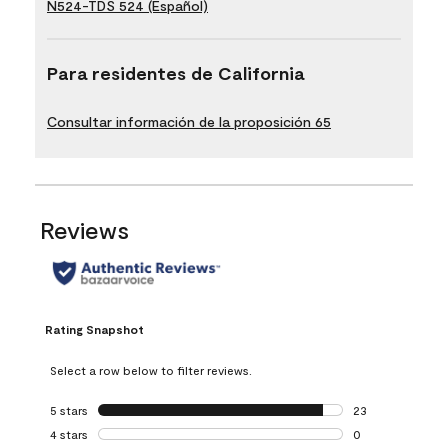
N524-TDS 524 (Español)
Para residentes de California
Consultar información de la proposición 65
Reviews
Rating Snapshot
Select a row below to filter reviews.
5 stars
stars
23
23 reviews with 5
4 stars
stars
0