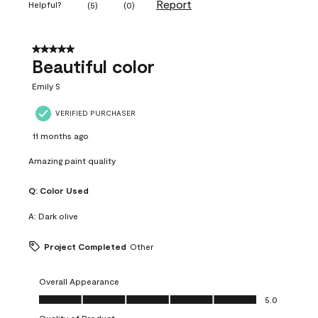
Report
Helpful?
(
5
)
(
0
)
5 out of 5 stars.
Beautiful color
Emily S
VERIFIED PURCHASER
11 months ago
Amazing paint quality
Q:
Color Used
A:
Dark olive
Project Completed
Other
Overall Appearance
Overall Appearance, 5.0 out of 5
5.0