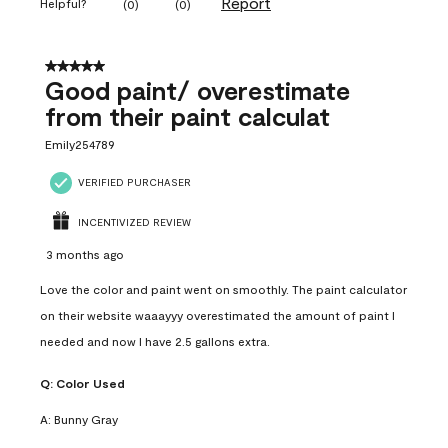
Report
Helpful?
(
0
)
(
0
)
5 out of 5 stars.
Good paint/ overestimate
from their paint calculat
Emily254789
VERIFIED PURCHASER
INCENTIVIZED REVIEW
3 months ago
Love the color and paint went on smoothly. The paint calculator
on their website waaayyy overestimated the amount of paint I
needed and now I have 2.5 gallons extra.
Q:
Color Used
A:
Bunny Gray