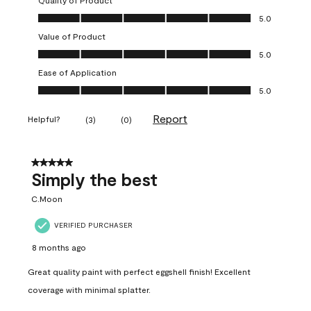
Quality of Product
Quality of Product, 5.0 out of 5
5.0
Value of Product
Value of Product, 5.0 out of 5
5.0
Ease of Application
Ease of Application, 5.0 out of 5
5.0
Report
Helpful?
(
3
)
(
0
)
5 out of 5 stars.
Simply the best
C.Moon
VERIFIED PURCHASER
8 months ago
Great quality paint with perfect eggshell finish! Excellent
coverage with minimal splatter.