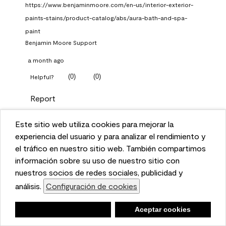
https://www.benjaminmoore.com/en-us/interior-exterior-
paints-stains/product-catalog/abs/aura-bath-and-spa-
paint
Benjamin Moore Support
a month ago
(
0
)
(
0
)
Helpful?
Report
Este sitio web utiliza cookies para mejorar la
Q: What Aura paint color
This website uses cookies to enhance user experience
experiencia del usuario y para analizar el rendimiento y
should I use in north facing
and to analyze performance and traffic on our website.
el tráfico en nuestro sitio web. También compartimos
entryway?
We also share information about your use of our site
información sobre su uso de nuestro sitio con
with our social media, advertising, and analytics
nuestros socios de redes sociales, publicidad y
TKpppp
partners.
análisis.
Configuración de cookies
Cookie Settings
a month ago
Negar
Deny
Aceptar cookies
Accept Cookies
1 Answer