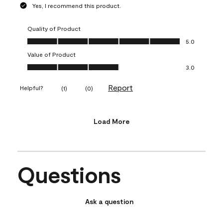
Yes, I recommend this product.
Quality of Product
Quality of Product, 5.0 out of 5
5.0
Value of Product
Value of Product, 3.0 out of 5
3.0
Report
Helpful?
(
1
)
(
0
)
Load More
Questions
Ask a question