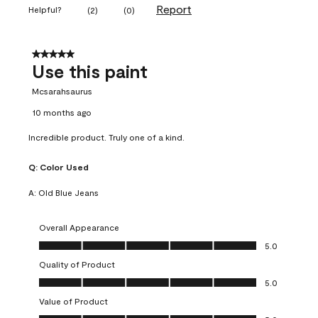
Report
Helpful?
(
2
)
(
0
)
5 out of 5 stars.
Use this paint
Mcsarahsaurus
10 months ago
Incredible product. Truly one of a kind.
Q:
Color Used
A:
Old Blue Jeans
Overall Appearance
Overall Appearance, 5.0 out of 5
5.0
Quality of Product
Quality of Product, 5.0 out of 5
5.0
Value of Product
Value of Product, 5.0 out of 5