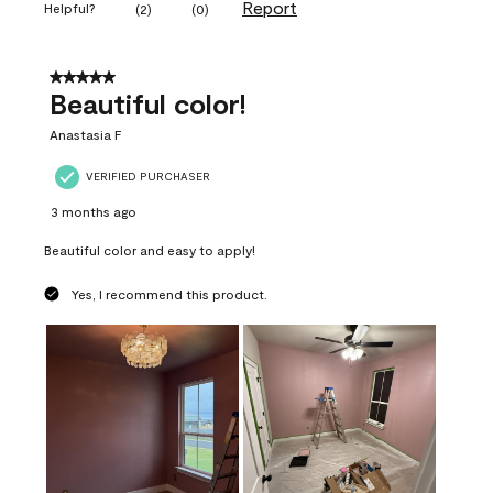
Report
Helpful?
(
2
)
(
0
)
5 out of 5 stars.
Beautiful color!
Anastasia F
VERIFIED PURCHASER
3 months ago
Beautiful color and easy to apply!
Yes, I recommend this product.