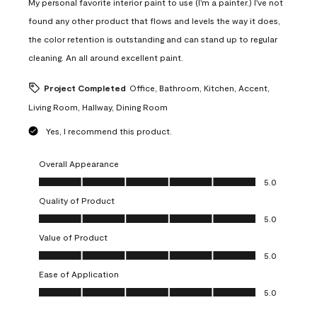
My personal favorite interior paint to use (I'm a painter.) I've not
found any other product that flows and levels the way it does,
the color retention is outstanding and can stand up to regular
cleaning. An all around excellent paint.
Project Completed
Office, Bathroom, Kitchen, Accent,
Living Room, Hallway, Dining Room
Yes, I recommend this product.
Overall Appearance
Overall Appearance, 5.0 out of 5
5.0
Quality of Product
Quality of Product, 5.0 out of 5
5.0
Value of Product
Value of Product, 5.0 out of 5
5.0
Ease of Application
Ease of Application, 5.0 out of 5
5.0