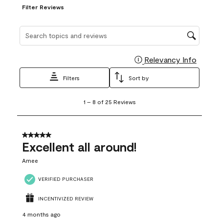
Filter Reviews
Search topics and reviews search region
Relevancy Info
Display
Filters
Sort by
1
1
–
8 of 25
Reviews
to
8
of
25
5 out of 5 stars.
Reviews
Excellent all around!
.
Amee
VERIFIED PURCHASER
INCENTIVIZED REVIEW
4 months ago