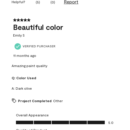
Report
Helpful?
(
5
)
(
0
)
5 out of 5 stars.
Beautiful color
Emily S
VERIFIED PURCHASER
11 months ago
Amazing paint quality
Q:
Color Used
A:
Dark olive
Project Completed
Other
Overall Appearance
Overall Appearance, 5.0 out of 5
5.0