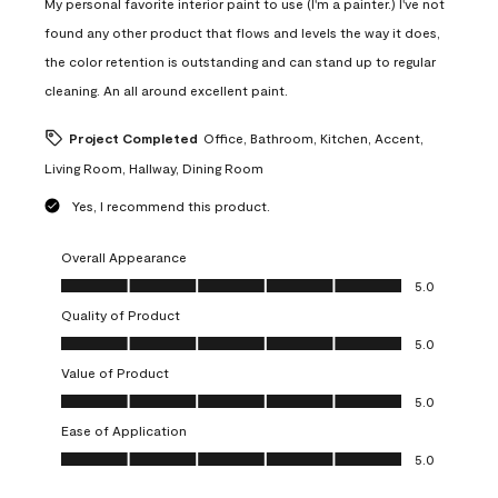
My personal favorite interior paint to use (I'm a painter.) I've not
found any other product that flows and levels the way it does,
the color retention is outstanding and can stand up to regular
cleaning. An all around excellent paint.
Project Completed
Office, Bathroom, Kitchen, Accent,
Living Room, Hallway, Dining Room
Yes, I recommend this product.
Overall Appearance
Overall Appearance, 5.0 out of 5
5.0
Quality of Product
Quality of Product, 5.0 out of 5
5.0
Value of Product
Value of Product, 5.0 out of 5
5.0
Ease of Application
Ease of Application, 5.0 out of 5
5.0