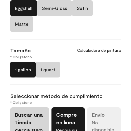
Eggshell
Semi-Gloss
Satin
Matte
Tamaño
Calculadora de pintura
* Obligatorio
1 gallon
1 quart
Seleccionar método de cumplimiento
* Obligatorio
Buscar una
Compre
Envío
tienda
en línea
No
cerca suyo
disponible
Recoja su