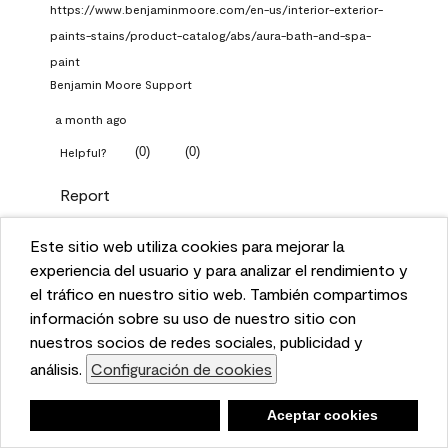
https://www.benjaminmoore.com/en-us/interior-exterior-
paints-stains/product-catalog/abs/aura-bath-and-spa-
paint
Benjamin Moore Support
a month ago
(
0
)
(
0
)
Helpful?
Report
Este sitio web utiliza cookies para mejorar la
Q: What Aura paint color
This website uses cookies to enhance user experience
experiencia del usuario y para analizar el rendimiento y
should I use in north facing
and to analyze performance and traffic on our website.
el tráfico en nuestro sitio web. También compartimos
entryway?
We also share information about your use of our site
información sobre su uso de nuestro sitio con
with our social media, advertising, and analytics
nuestros socios de redes sociales, publicidad y
TKpppp
partners.
análisis.
Configuración de cookies
Cookie Settings
a month ago
Negar
Deny
Aceptar cookies
Accept Cookies
1 Answer