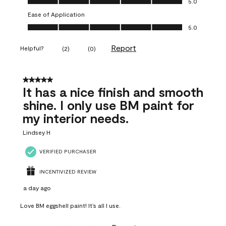
5.0
Ease of Application
Ease of Application, 5.0 out of 5
5.0
Report
Helpful?
(
2
)
(
0
)
5 out of 5 stars.
It has a nice finish and smooth
shine. I only use BM paint for
my interior needs.
Lindsey H
VERIFIED PURCHASER
INCENTIVIZED REVIEW
a day ago
Love BM eggshell paint! It’s all I use.