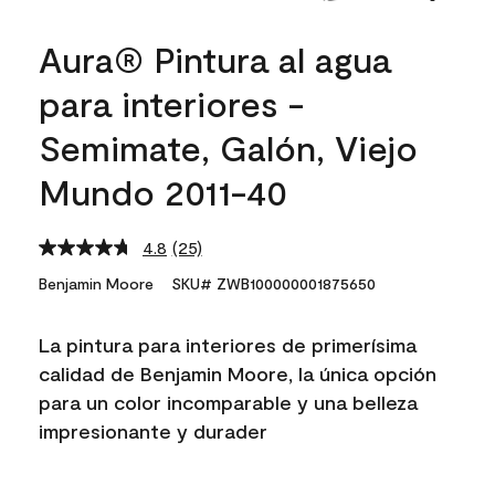
Aura® Pintura al agua
para interiores -
Semimate, Galón, Viejo
Mundo 2011-40
4.8
(25)
Read
25
Benjamin Moore
SKU# ZWB100000001875650
Reviews.
Same
page
La pintura para interiores de primerísima
link.
calidad de Benjamin Moore, la única opción
para un color incomparable y una belleza
impresionante y durader