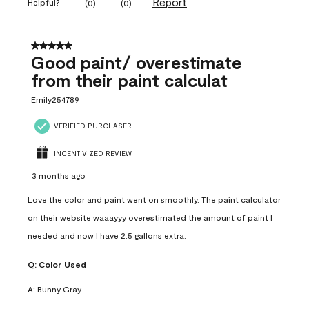
Report
Helpful?
(
0
)
(
0
)
5 out of 5 stars.
Good paint/ overestimate
from their paint calculat
Emily254789
VERIFIED PURCHASER
INCENTIVIZED REVIEW
3 months ago
Love the color and paint went on smoothly. The paint calculator
on their website waaayyy overestimated the amount of paint I
needed and now I have 2.5 gallons extra.
Q:
Color Used
A:
Bunny Gray