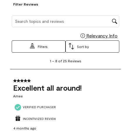
Filter Reviews
Search topics and reviews search region
Relevancy Info
Display
Filters
Sort by
1
1
–
8 of 25
Reviews
to
8
of
25
5 out of 5 stars.
Reviews
Excellent all around!
.
Amee
VERIFIED PURCHASER
INCENTIVIZED REVIEW
4 months ago