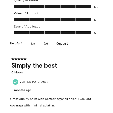
Quality of Product
Quality of Product, 5.0 out of 5
5.0
Value of Product
Value of Product, 5.0 out of 5
5.0
Ease of Application
Ease of Application, 5.0 out of 5
5.0
Report
Helpful?
(
3
)
(
0
)
5 out of 5 stars.
Simply the best
C.Moon
VERIFIED PURCHASER
8 months ago
Great quality paint with perfect eggshell finish! Excellent
coverage with minimal splatter.