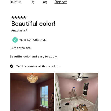
Report
Helpful?
(
2
)
(
0
)
5 out of 5 stars.
Beautiful color!
Anastasia F
VERIFIED PURCHASER
3 months ago
Beautiful color and easy to apply!
Yes, I recommend this product.