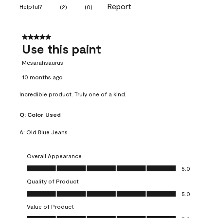
Report
Helpful?
(
2
)
(
0
)
5 out of 5 stars.
Use this paint
Mcsarahsaurus
10 months ago
Incredible product. Truly one of a kind.
Q:
Color Used
A:
Old Blue Jeans
Overall Appearance
Overall Appearance, 5.0 out of 5
5.0
Quality of Product
Quality of Product, 5.0 out of 5
5.0
Value of Product
Value of Product, 5.0 out of 5