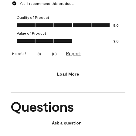
Yes, I recommend this product.
Quality of Product
Quality of Product, 5.0 out of 5
5.0
Value of Product
Value of Product, 3.0 out of 5
3.0
Report
Helpful?
(
1
)
(
0
)
Load More
Questions
Ask a question