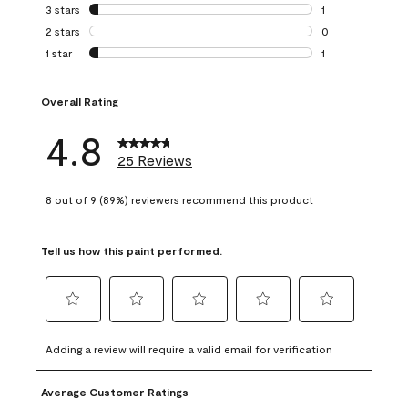
0 reviews with 4 
3 stars
stars
1
1 review with 3 st
2 stars
stars
0
0 reviews with 2 
1 star
stars
1
1 review with 1 sta
Overall Rating
4.8
25 Reviews
8 out of 9 (89%) reviewers recommend this product
Tell us how this paint performed.
Select
Select
Select
Select
Select
to
to
to
to
to
Adding a review will require a valid email for verification
rate
rate
rate
rate
rate
the
the
the
the
the
Average Customer Ratings
item
item
item
item
item