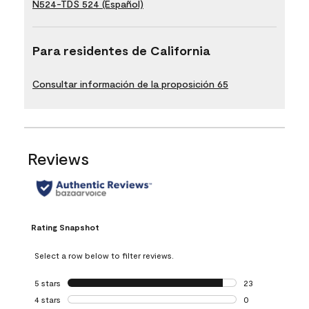
N524-TDS 524 (Español)
Para residentes de California
Consultar información de la proposición 65
Reviews
Rating Snapshot
Select a row below to filter reviews.
5 stars
stars
23
23 reviews with 5
4 stars
stars
0