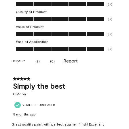
Overall Appearance, 5.0 out of 5
5.0
Quality of Product
Quality of Product, 5.0 out of 5
5.0
Value of Product
Value of Product, 5.0 out of 5
5.0
Ease of Application
Ease of Application, 5.0 out of 5
5.0
Report
Helpful?
(
3
)
(
0
)
5 out of 5 stars.
Simply the best
C.Moon
VERIFIED PURCHASER
8 months ago
Great quality paint with perfect eggshell finish! Excellent