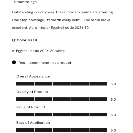
8 months ago
Outstanding in every way. These modern paints are amazing.
One step coverage, It's worth every cent.....The room looks
excellent. Aura interior Eggshell code 2026-70
Q:
Color Used
A:
Eggshell code 2026-20 white.
Yes, I recommend this product.
Overall Appearance
Overall Appearance, 5.0 out of 5
5.0
Quality of Product
Quality of Product, 5.0 out of 5
5.0
Value of Product
Value of Product, 5.0 out of 5
5.0
Ease of Application
Ease of Application, 5.0 out of 5
5.0