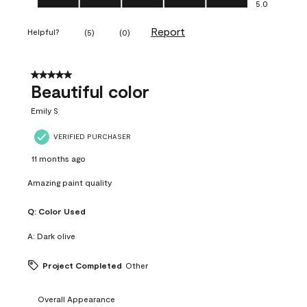
5.0
Report
Helpful?
(
5
)
(
0
)
5 out of 5 stars.
Beautiful color
Emily S
VERIFIED PURCHASER
11 months ago
Amazing paint quality
Q:
Color Used
A:
Dark olive
Project Completed
Other
Overall Appearance