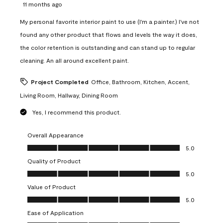
11 months ago
My personal favorite interior paint to use (I'm a painter.) I've not
found any other product that flows and levels the way it does,
the color retention is outstanding and can stand up to regular
cleaning. An all around excellent paint.
Project Completed
Office, Bathroom, Kitchen, Accent,
Living Room, Hallway, Dining Room
Yes, I recommend this product.
Overall Appearance
Overall Appearance, 5.0 out of 5
5.0
Quality of Product
Quality of Product, 5.0 out of 5
5.0
Value of Product
Value of Product, 5.0 out of 5
5.0
Ease of Application
Ease of Application, 5.0 out of 5