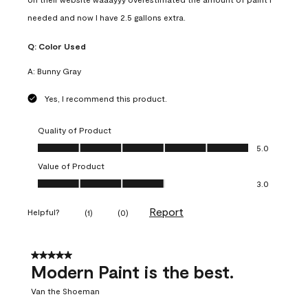
needed and now I have 2.5 gallons extra.
Q:
Color Used
A:
Bunny Gray
Yes, I recommend this product.
Quality of Product
Quality of Product, 5.0 out of 5
5.0
Value of Product
Value of Product, 3.0 out of 5
3.0
Report
Helpful?
(
1
)
(
0
)
5 out of 5 stars.
Modern Paint is the best.
Van the Shoeman