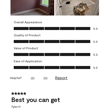
Overall Appearance
Overall Appearance, 5.0 out of 5
5.0
Quality of Product
Quality of Product, 5.0 out of 5
5.0
Value of Product
Value of Product, 5.0 out of 5
5.0
Ease of Application
Ease of Application, 5.0 out of 5
5.0
Report
Helpful?
(
2
)
(
0
)
5 out of 5 stars.
Best you can get
Tyler H