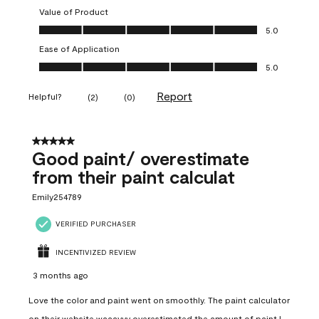
Value of Product
Value of Product, 5.0 out of 5
5.0
Ease of Application
Ease of Application, 5.0 out of 5
5.0
Report
Helpful?
(
2
)
(
0
)
5 out of 5 stars.
Good paint/ overestimate
from their paint calculat
Emily254789
VERIFIED PURCHASER
INCENTIVIZED REVIEW
3 months ago
Love the color and paint went on smoothly. The paint calculator
on their website waaayyy overestimated the amount of paint I