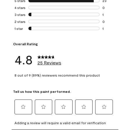
5 stars
stars
23
23 reviews with 5
4 stars
stars
0
0 reviews with 4 
3 stars
stars
1
1 review with 3 st
2 stars
stars
0
0 reviews with 2 
1 star
stars
1
1 review with 1 sta
Overall Rating
4.8
25 Reviews
8 out of 9 (89%) reviewers recommend this product
Tell us how this paint performed.
Select
Select
Select
Select
Select
to
to
to
to
to
Adding a review will require a valid email for verification
rate
rate
rate
rate
rate