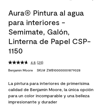
Aura® Pintura al agua
para interiores -
Semimate, Galón,
Linterna de Papel CSP-
1150
4.8
(25)
Read
25
Benjamin Moore
SKU# ZWB100000001879028
Reviews.
Same
page
La pintura para interiores de primerísima
link.
calidad de Benjamin Moore, la única opción
para un color incomparable y una belleza
impresionante y durader