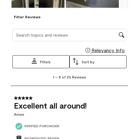
Filter Reviews
Search topics and reviews search region
Relevancy Info
Display
Filters
Sort by
1
1
–
8 of 25
Reviews
to
8
of
25
5 out of 5 stars.
Reviews
Excellent all around!
.
Amee
VERIFIED PURCHASER
INCENTIVIZED REVIEW