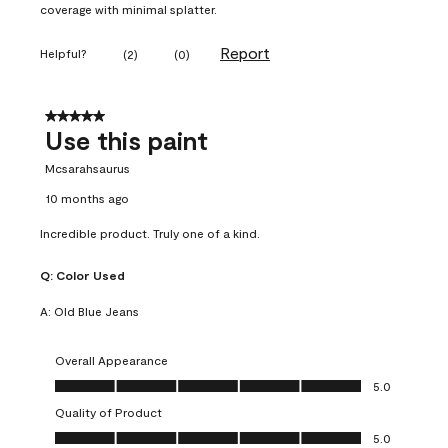
coverage with minimal splatter.
Report
Helpful?
(
2
)
(
0
)
5 out of 5 stars.
Use this paint
Mcsarahsaurus
10 months ago
Incredible product. Truly one of a kind.
Q:
Color Used
A:
Old Blue Jeans
Overall Appearance
Overall Appearance, 5.0 out of 5
5.0
Quality of Product
Quality of Product, 5.0 out of 5
5.0