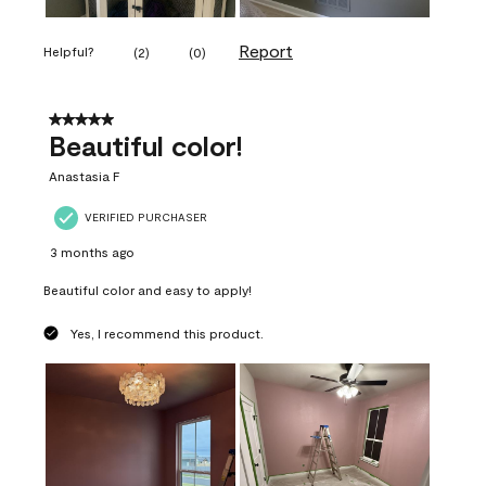
Report
Helpful?
(
2
)
(
0
)
5 out of 5 stars.
Beautiful color!
Anastasia F
VERIFIED PURCHASER
3 months ago
Beautiful color and easy to apply!
Yes, I recommend this product.