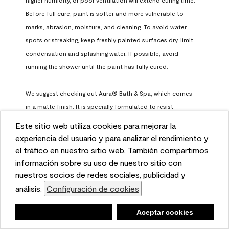
Before full cure, paint is softer and more vulnerable to 
marks, abrasion, moisture, and cleaning. To avoid water 
spots or streaking, keep freshly painted surfaces dry, limit 
condensation and splashing water. If possible, avoid 
running the shower until the paint has fully cured.

We suggest checking out Aura® Bath & Spa, which comes 
in a matte finish. It is specially formulated to resist 
surfactant leaching, which occurs when paint does not 
Este sitio web utiliza cookies para mejorar la
have enough time to fully cure before being exposed to 
This website uses cookies to enhance user experience
experiencia del usuario y para analizar el rendimiento y
high humidity. To learn more, feel free to check it out here: 
and to analyze performance and traffic on our website.
el tráfico en nuestro sitio web. También compartimos
https://www.benjaminmoore.com/en-us/interior-exterior-
We also share information about your use of our site
información sobre su uso de nuestro sitio con
paints-stains/product-catalog/abs/aura-bath-and-spa-
with our social media, advertising, and analytics
nuestros socios de redes sociales, publicidad y
paint
partners.
análisis.
Configuración de cookies
Cookie Settings
Benjamin Moore Support
Negar
Deny
Aceptar cookies
Accept Cookies
a month ago