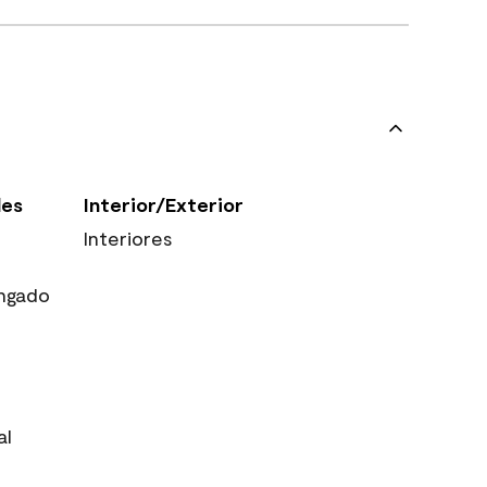
les
Interior/Exterior
Interiores
ngado
al