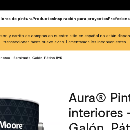
lores de pintura
Productos
Inspiración para proyectos
Profesiona
pción y carrito de compras en nuestro sitio en español no están disponib
transacciones hasta nuevo aviso. Lamentamos los inconvenientes.
eriores - Semimate, Galón, Pátina 1195
Aura® Pint
interiores
Galón, Pát