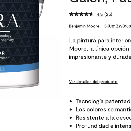
4.8
(25)
Read
25
Reviews.
Benjamin Moore
SKU# ZWB100
Same
page
La pintura para interio
link.
Moore, la única opción 
impresionante y durade
Ver detalles del producto
Tecnología patentad
Los colores se manti
Resistente a la desc
Profundidad e intensi