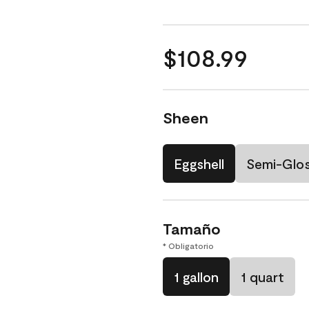
$108.99
Sheen
Eggshell
Semi-Glo
Tamaño
* Obligatorio
1 gallon
1 quart