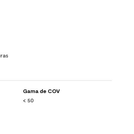
uras
Gama de COV
< 50