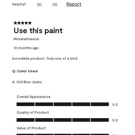
Report
Helpful?
(
2
)
(
0
)
5 out of 5 stars.
Use this paint
Mcsarahsaurus
10 months ago
Incredible product. Truly one of a kind.
Q:
Color Used
A:
Old Blue Jeans
Overall Appearance
Overall Appearance, 5.0 out of 5
5.0
Quality of Product
Quality of Product, 5.0 out of 5
5.0
Value of Product
Value of Product, 5.0 out of 5