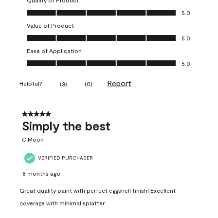
Quality of Product
Quality of Product, 5.0 out of 5
5.0
Value of Product
Value of Product, 5.0 out of 5
5.0
Ease of Application
Ease of Application, 5.0 out of 5
5.0
Report
Helpful?
(
3
)
(
0
)
5 out of 5 stars.
Simply the best
C.Moon
VERIFIED PURCHASER
8 months ago
Great quality paint with perfect eggshell finish! Excellent
coverage with minimal splatter.