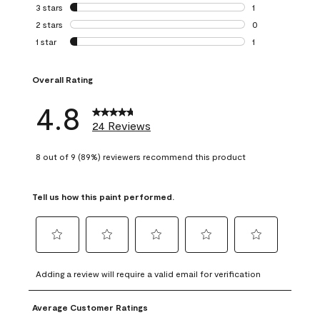
0 reviews with 4 
3 stars
stars
1
1 review with 3 st
2 stars
stars
0
0 reviews with 2 
1 star
stars
1
1 review with 1 sta
Overall Rating
4.8
24 Reviews
8 out of 9 (89%) reviewers recommend this product
Tell us how this paint performed.
Select
Select
Select
Select
Select
to
to
to
to
to
Adding a review will require a valid email for verification
rate
rate
rate
rate
rate
the
the
the
the
the
Average Customer Ratings
item
item
item
item
item