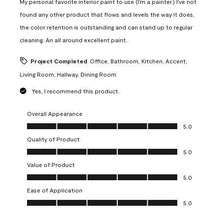
My personal favorite interior paint to use (I'm a painter.) I've not
found any other product that flows and levels the way it does,
the color retention is outstanding and can stand up to regular
cleaning. An all around excellent paint.
Project Completed
Office, Bathroom, Kitchen, Accent,
Living Room, Hallway, Dining Room
Yes, I recommend this product.
Overall Appearance
Overall Appearance, 5.0 out of 5
5.0
Quality of Product
Quality of Product, 5.0 out of 5
5.0
Value of Product
Value of Product, 5.0 out of 5
5.0
Ease of Application
Ease of Application, 5.0 out of 5
5.0