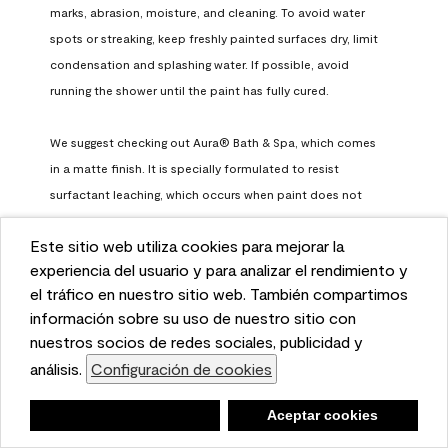
marks, abrasion, moisture, and cleaning. To avoid water 
spots or streaking, keep freshly painted surfaces dry, limit 
condensation and splashing water. If possible, avoid 
running the shower until the paint has fully cured.

We suggest checking out Aura® Bath & Spa, which comes 
in a matte finish. It is specially formulated to resist 
surfactant leaching, which occurs when paint does not 
have enough time to fully cure before being exposed to 
Este sitio web utiliza cookies para mejorar la
high humidity. To learn more, feel free to check it out here: 
This website uses cookies to enhance user experience
experiencia del usuario y para analizar el rendimiento y
https://www.benjaminmoore.com/en-us/interior-exterior-
and to analyze performance and traffic on our website.
el tráfico en nuestro sitio web. También compartimos
paints-stains/product-catalog/abs/aura-bath-and-spa-
We also share information about your use of our site
información sobre su uso de nuestro sitio con
paint
with our social media, advertising, and analytics
nuestros socios de redes sociales, publicidad y
Benjamin Moore Support
partners.
análisis.
Configuración de cookies
Cookie Settings
a month ago
Negar
Deny
Aceptar cookies
Accept Cookies
(
0
)
(
0
)
Helpful?