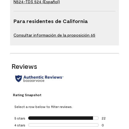
N524-TDS 524 (Español)
Para residentes de California
Consultar información de la proposición 65
Reviews
Rating Snapshot
Select a row below to filter reviews.
5 stars
stars
22
22 reviews with 5
4 stars
stars
0