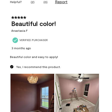
Report
Helpful?
(
2
)
(
0
)
5 out of 5 stars.
Beautiful color!
Anastasia F
VERIFIED PURCHASER
3 months ago
Beautiful color and easy to apply!
Yes, I recommend this product.