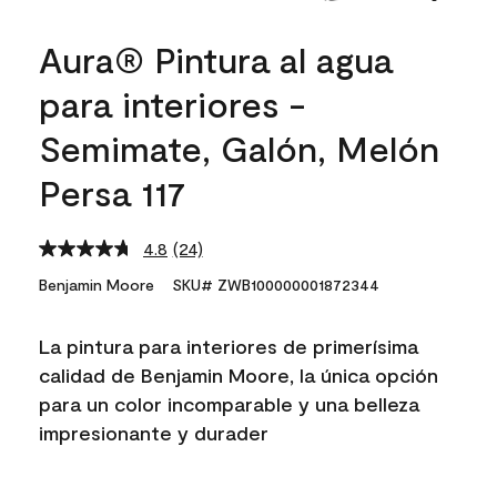
Aura® Pintura al agua
para interiores -
Semimate, Galón, Melón
Persa 117
4.8
(24)
Read
24
Benjamin Moore
SKU# ZWB100000001872344
Reviews.
Same
page
La pintura para interiores de primerísima
link.
calidad de Benjamin Moore, la única opción
para un color incomparable y una belleza
impresionante y durader