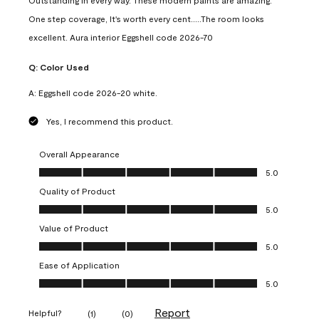
Outstanding in every way. These modern paints are amazing.
One step coverage, It's worth every cent.....The room looks
excellent. Aura interior Eggshell code 2026-70
Q:
Color Used
A:
Eggshell code 2026-20 white.
Yes, I recommend this product.
Overall Appearance
Overall Appearance, 5.0 out of 5
5.0
Quality of Product
Quality of Product, 5.0 out of 5
5.0
Value of Product
Value of Product, 5.0 out of 5
5.0
Ease of Application
Ease of Application, 5.0 out of 5
5.0
Report
Helpful?
(
1
)
(
0
)