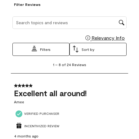
Filter Reviews
Search topics and reviews search region
Relevancy Info
Display
Filters
Sort by
1
1
–
8 of 24
Reviews
to
8
of
24
5 out of 5 stars.
Reviews
Excellent all around!
.
Amee
VERIFIED PURCHASER
INCENTIVIZED REVIEW
4 months ago