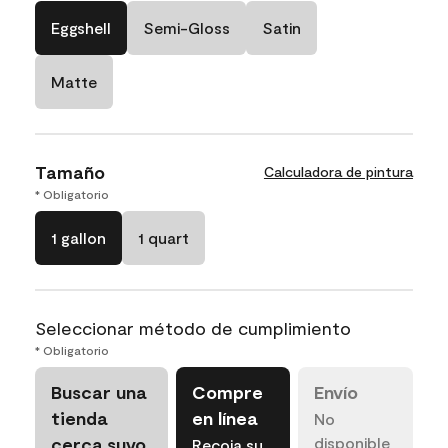
Eggshell
Semi-Gloss
Satin
Matte
Tamaño
Calculadora de pintura
* Obligatorio
1 gallon
1 quart
Seleccionar método de cumplimiento
* Obligatorio
Buscar una
Compre
Envío
tienda
en línea
No
cerca suyo
disponible
Recoja su