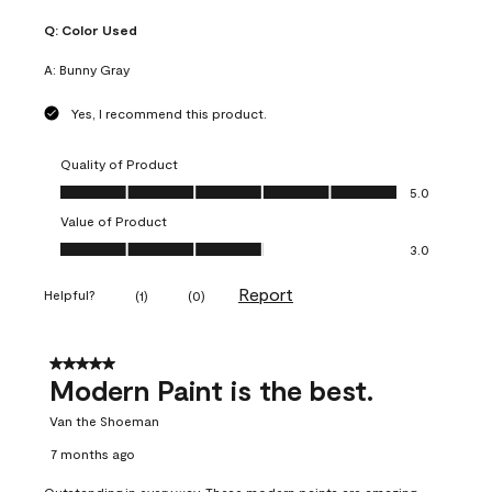
Q:
Color Used
A:
Bunny Gray
Yes, I recommend this product.
Quality of Product
Quality of Product, 5.0 out of 5
5.0
Value of Product
Value of Product, 3.0 out of 5
3.0
Report
Helpful?
(
1
)
(
0
)
5 out of 5 stars.
Modern Paint is the best.
Van the Shoeman
7 months ago