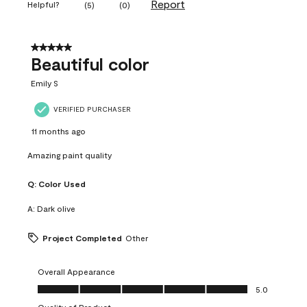
Report
Helpful?
(
5
)
(
0
)
5 out of 5 stars.
Beautiful color
Emily S
VERIFIED PURCHASER
11 months ago
Amazing paint quality
Q:
Color Used
A:
Dark olive
Project Completed
Other
Overall Appearance
Overall Appearance, 5.0 out of 5
5.0