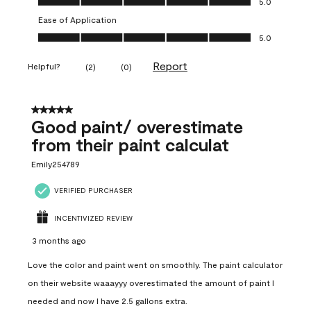
5.0
Ease of Application
Ease of Application, 5.0 out of 5
5.0
Report
Helpful?
(
2
)
(
0
)
5 out of 5 stars.
Good paint/ overestimate
from their paint calculat
Emily254789
VERIFIED PURCHASER
INCENTIVIZED REVIEW
3 months ago
Love the color and paint went on smoothly. The paint calculator
on their website waaayyy overestimated the amount of paint I
needed and now I have 2.5 gallons extra.