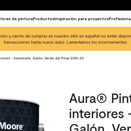
lores de pintura
Productos
Inspiración para proyectos
Profesiona
pción y carrito de compras en nuestro sitio en español no están disponib
transacciones hasta nuevo aviso. Lamentamos los inconvenientes.
eriores - Semimate, Galón, Verde del Pinar 2051-20
Aura® Pint
interiores
Galón, Ver