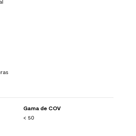
al
uras
Gama de COV
< 50