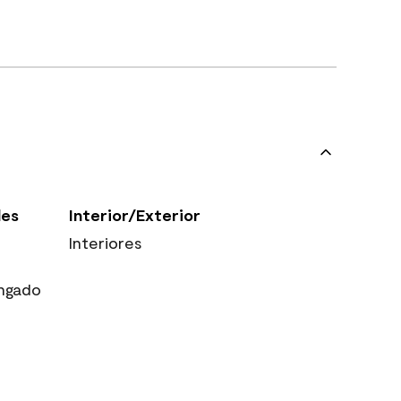
les
Interior/Exterior
Interiores
ngado