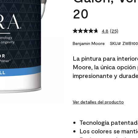
20
4.8
(25)
Read
25
Reviews.
Benjamin Moore
SKU# ZWB100
Same
page
La pintura para interio
link.
Moore, la única opción 
impresionante y durade
Ver detalles del producto
Tecnología patentad
Los colores se manti