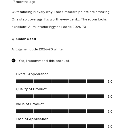
7 months ago
Outstanding in every way. These modern paints are amazing.
One step coverage, It's worth every cent.....The room looks
excellent. Aura interior Eggshell code 2026-70
Q:
Color Used
A:
Eggshell code 2026-20 white.
Yes, I recommend this product.
Overall Appearance
Overall Appearance, 5.0 out of 5
5.0
Quality of Product
Quality of Product, 5.0 out of 5
5.0
Value of Product
Value of Product, 5.0 out of 5
5.0
Ease of Application
Ease of Application, 5.0 out of 5
5.0