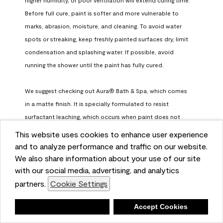
Before full cure, paint is softer and more vulnerable to 
marks, abrasion, moisture, and cleaning. To avoid water 
spots or streaking, keep freshly painted surfaces dry, limit 
condensation and splashing water. If possible, avoid 
running the shower until the paint has fully cured.

We suggest checking out Aura® Bath & Spa, which comes 
in a matte finish. It is specially formulated to resist 
surfactant leaching, which occurs when paint does not 
have enough time to fully cure before being exposed to 
This website uses cookies to enhance user experience
high humidity. To learn more, feel free to check it out here: 
and to analyze performance and traffic on our website.
https://www.benjaminmoore.com/en-us/interior-exterior-
We also share information about your use of our site
paints-stains/product-catalog/abs/aura-bath-and-spa-
with our social media, advertising, and analytics
paint
partners.
Cookie Settings
Benjamin Moore Support
Deny
Accept Cookies
a month ago