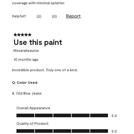
coverage with minimal splatter.
Report
Helpful?
(
2
)
(
0
)
5 out of 5 stars.
Use this paint
Mcsarahsaurus
10 months ago
Incredible product. Truly one of a kind.
Q:
Color Used
A:
Old Blue Jeans
Overall Appearance
Overall Appearance, 5.0 out of 5
5.0
Quality of Product
Quality of Product, 5.0 out of 5
5.0