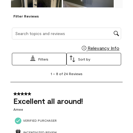
Filter Reviews
Search topics and reviews search region
Relevancy Info
Display
Filters
Sort by
1
1
–
8 of 24
Reviews
to
8
of
24
5 out of 5 stars.
Reviews
Excellent all around!
.
Amee
VERIFIED PURCHASER
INCENTIVIZED REVIEW