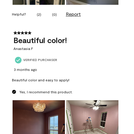
Report
Helpful?
(
2
)
(
0
)
5 out of 5 stars.
Beautiful color!
Anastasia F
VERIFIED PURCHASER
3 months ago
Beautiful color and easy to apply!
Yes, I recommend this product.