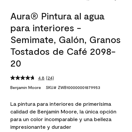
Aura® Pintura al agua
para interiores -
Semimate, Galón, Granos
Tostados de Café 2098-
20
4.8
(24)
Read
24
Benjamin Moore
SKU# ZWB100000001879953
Reviews.
Same
page
La pintura para interiores de primerísima
link.
calidad de Benjamin Moore, la única opción
para un color incomparable y una belleza
impresionante y durader