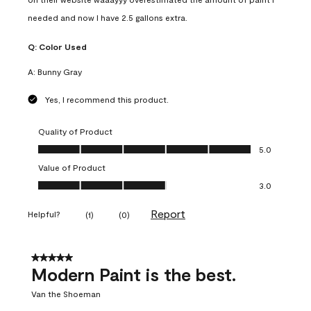
needed and now I have 2.5 gallons extra.
Q:
Color Used
A:
Bunny Gray
Yes, I recommend this product.
Quality of Product
Quality of Product, 5.0 out of 5
5.0
Value of Product
Value of Product, 3.0 out of 5
3.0
Report
Helpful?
(
1
)
(
0
)
5 out of 5 stars.
Modern Paint is the best.
Van the Shoeman