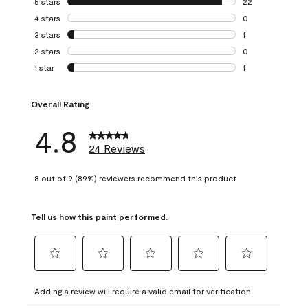
5 stars
stars
22
22 reviews with 5
4 stars
stars
0
0 reviews with 4 
3 stars
stars
1
1 review with 3 st
2 stars
stars
0
0 reviews with 2 
1 star
stars
1
1 review with 1 sta
Overall Rating
4.8
24 Reviews
8 out of 9 (89%) reviewers recommend this product
Tell us how this paint performed.
Select
Select
Select
Select
Select
to
to
to
to
to
Adding a review will require a valid email for verification
rate
rate
rate
rate
rate