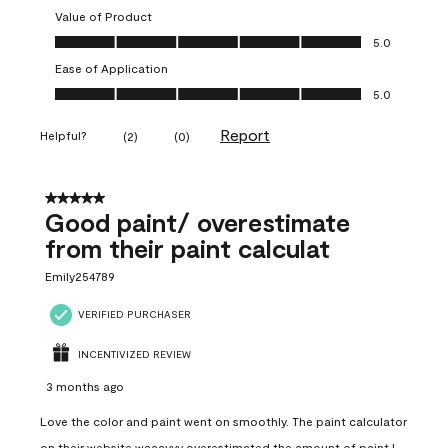
Value of Product
Value of Product, 5.0 out of 5
5.0
Ease of Application
Ease of Application, 5.0 out of 5
5.0
Report
Helpful?
(
2
)
(
0
)
5 out of 5 stars.
Good paint/ overestimate
from their paint calculat
Emily254789
VERIFIED PURCHASER
INCENTIVIZED REVIEW
3 months ago
Love the color and paint went on smoothly. The paint calculator
on their website waaayyy overestimated the amount of paint I