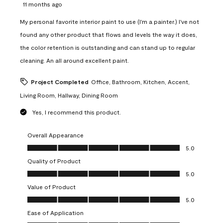
11 months ago
My personal favorite interior paint to use (I'm a painter.) I've not
found any other product that flows and levels the way it does,
the color retention is outstanding and can stand up to regular
cleaning. An all around excellent paint.
Project Completed
Office, Bathroom, Kitchen, Accent,
Living Room, Hallway, Dining Room
Yes, I recommend this product.
Overall Appearance
Overall Appearance, 5.0 out of 5
5.0
Quality of Product
Quality of Product, 5.0 out of 5
5.0
Value of Product
Value of Product, 5.0 out of 5
5.0
Ease of Application
Ease of Application, 5.0 out of 5