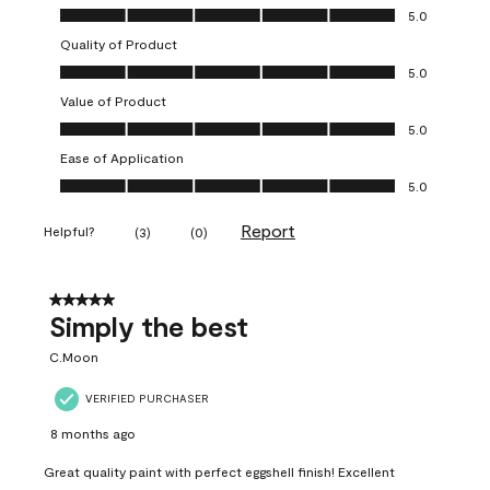
Overall Appearance, 5.0 out of 5
5.0
Quality of Product
Quality of Product, 5.0 out of 5
5.0
Value of Product
Value of Product, 5.0 out of 5
5.0
Ease of Application
Ease of Application, 5.0 out of 5
5.0
Report
Helpful?
(
3
)
(
0
)
5 out of 5 stars.
Simply the best
C.Moon
VERIFIED PURCHASER
8 months ago
Great quality paint with perfect eggshell finish! Excellent