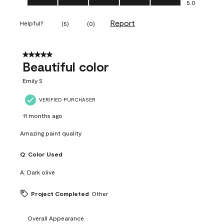
5.0
Report
Helpful?
(
5
)
(
0
)
5 out of 5 stars.
Beautiful color
Emily S
VERIFIED PURCHASER
11 months ago
Amazing paint quality
Q:
Color Used
A:
Dark olive
Project Completed
Other
Overall Appearance