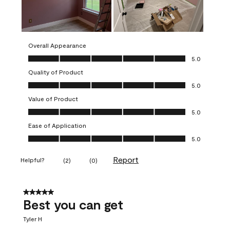
Overall Appearance
Overall Appearance, 5.0 out of 5
5.0
Quality of Product
Quality of Product, 5.0 out of 5
5.0
Value of Product
Value of Product, 5.0 out of 5
5.0
Ease of Application
Ease of Application, 5.0 out of 5
5.0
Report
Helpful?
(
2
)
(
0
)
5 out of 5 stars.
Best you can get
Tyler H