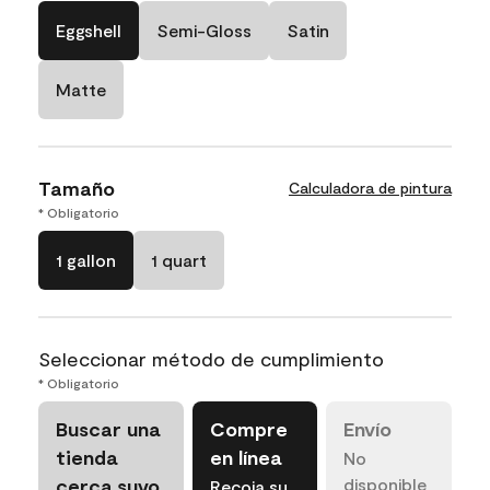
Eggshell
Semi-Gloss
Satin
Matte
Tamaño
Calculadora de pintura
* Obligatorio
1 gallon
1 quart
Seleccionar método de cumplimiento
* Obligatorio
Buscar una
Compre
Envío
tienda
en línea
No
cerca suyo
disponible
Recoja su