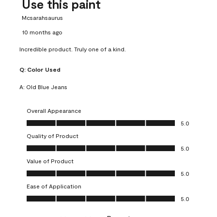
Use this paint
Mcsarahsaurus
10 months ago
Incredible product. Truly one of a kind.
Q:
Color Used
A:
Old Blue Jeans
Overall Appearance
Overall Appearance, 5.0 out of 5
5.0
Quality of Product
Quality of Product, 5.0 out of 5
5.0
Value of Product
Value of Product, 5.0 out of 5
5.0
Ease of Application
Ease of Application, 5.0 out of 5
5.0