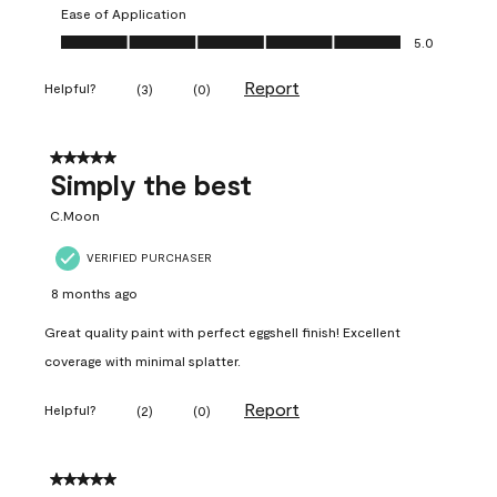
Ease of Application
Ease of Application, 5.0 out of 5
5.0
Report
Helpful?
(
3
)
(
0
)
5 out of 5 stars.
Simply the best
C.Moon
VERIFIED PURCHASER
8 months ago
Great quality paint with perfect eggshell finish! Excellent
coverage with minimal splatter.
Report
Helpful?
(
2
)
(
0
)
5 out of 5 stars.