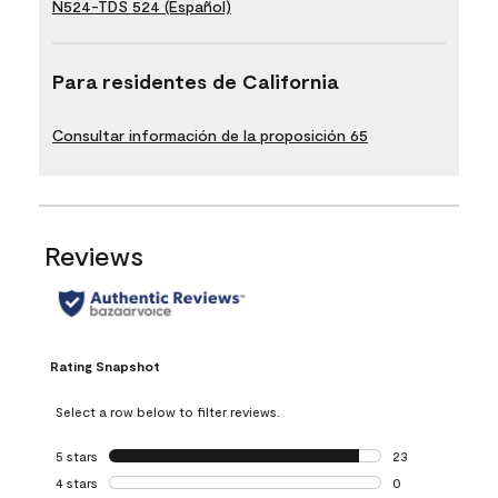
N524-TDS 524 (Español)
Para residentes de California
Consultar información de la proposición 65
Reviews
Rating Snapshot
Select a row below to filter reviews.
5 stars
stars
23
23 reviews with 5
4 stars
stars
0