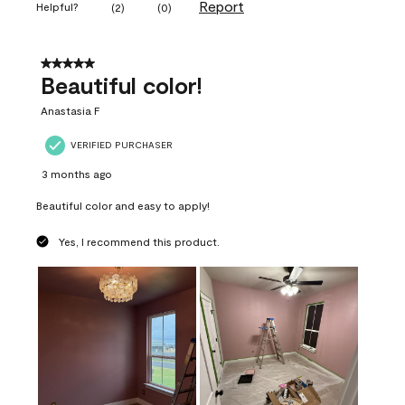
Report
Helpful?
(
2
)
(
0
)
5 out of 5 stars.
Beautiful color!
Anastasia F
VERIFIED PURCHASER
3 months ago
Beautiful color and easy to apply!
Yes, I recommend this product.