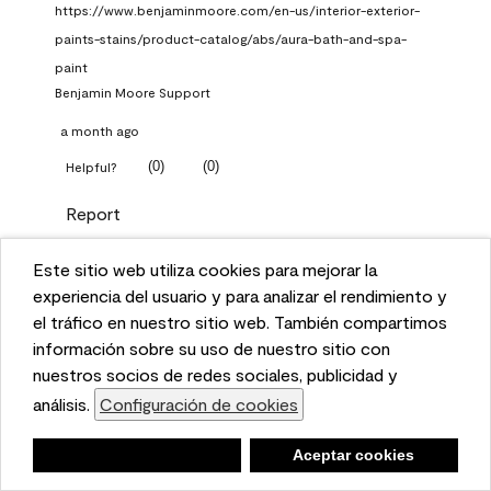
https://www.benjaminmoore.com/en-us/interior-exterior-
paints-stains/product-catalog/abs/aura-bath-and-spa-
paint
Benjamin Moore Support
a month ago
(
0
)
(
0
)
Helpful?
Report
Este sitio web utiliza cookies para mejorar la
Q: What Aura paint color
This website uses cookies to enhance user experience
experiencia del usuario y para analizar el rendimiento y
should I use in north facing
and to analyze performance and traffic on our website.
el tráfico en nuestro sitio web. También compartimos
entryway?
We also share information about your use of our site
información sobre su uso de nuestro sitio con
with our social media, advertising, and analytics
nuestros socios de redes sociales, publicidad y
TKpppp
partners.
análisis.
Configuración de cookies
Cookie Settings
a month ago
Negar
Deny
Aceptar cookies
Accept Cookies
1 Answer