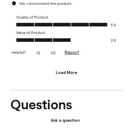
Yes, I recommend this product.
Quality of Product
Quality of Product, 5.0 out of 5
5.0
Value of Product
Value of Product, 3.0 out of 5
3.0
Report
Helpful?
(
1
)
(
0
)
Load More
Questions
Ask a question