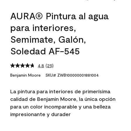
AURA® Pintura al agua
para interiores,
Semimate, Galón,
Soledad AF-545
4.8
(25)
Read
25
Benjamin Moore
SKU# ZWB100000001881004
Reviews.
Same
page
La pintura para interiores de primerísima
link.
calidad de Benjamin Moore, la única opción
para un color incomparable y una belleza
impresionante y durader