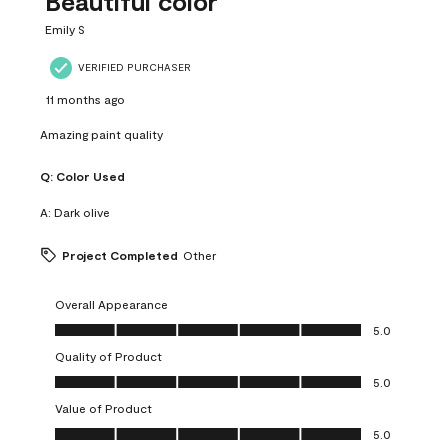
Beautiful color
Emily S
VERIFIED PURCHASER
11 months ago
Amazing paint quality
Q:
Color Used
A:
Dark olive
Project Completed
Other
Overall Appearance
Overall Appearance, 5.0 out of 5
5.0
Quality of Product
Quality of Product, 5.0 out of 5
5.0
Value of Product
Value of Product, 5.0 out of 5
5.0