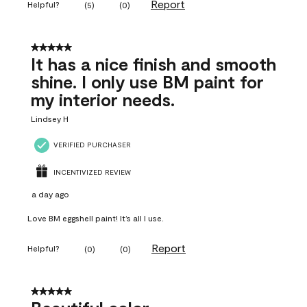
Report
Helpful?
(
5
)
(
0
)
5 out of 5 stars.
It has a nice finish and smooth
shine. I only use BM paint for
my interior needs.
Lindsey H
VERIFIED PURCHASER
INCENTIVIZED REVIEW
a day ago
Love BM eggshell paint! It’s all I use.
Report
Helpful?
(
0
)
(
0
)
5 out of 5 stars.