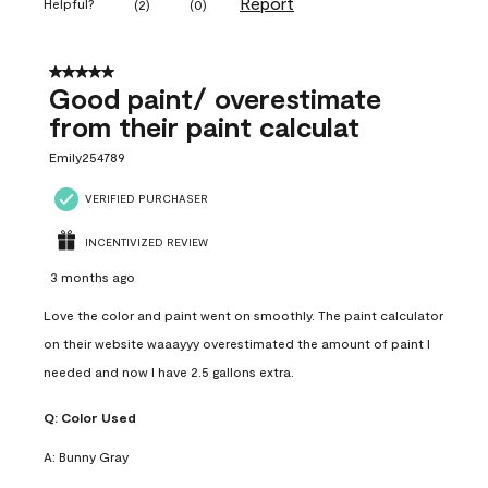
Report
Helpful?
(
2
)
(
0
)
5 out of 5 stars.
Good paint/ overestimate
from their paint calculat
Emily254789
VERIFIED PURCHASER
INCENTIVIZED REVIEW
3 months ago
Love the color and paint went on smoothly. The paint calculator
on their website waaayyy overestimated the amount of paint I
needed and now I have 2.5 gallons extra.
Q:
Color Used
A:
Bunny Gray