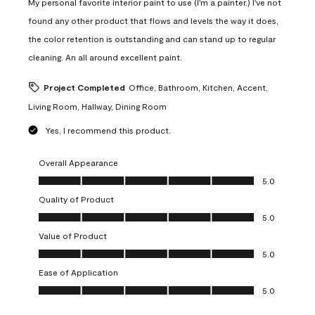
My personal favorite interior paint to use (I'm a painter.) I've not
found any other product that flows and levels the way it does,
the color retention is outstanding and can stand up to regular
cleaning. An all around excellent paint.
Project Completed
Office, Bathroom, Kitchen, Accent,
Living Room, Hallway, Dining Room
Yes, I recommend this product.
Overall Appearance
Overall Appearance, 5.0 out of 5
5.0
Quality of Product
Quality of Product, 5.0 out of 5
5.0
Value of Product
Value of Product, 5.0 out of 5
5.0
Ease of Application
Ease of Application, 5.0 out of 5
5.0