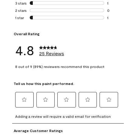
0 reviews with 4 
3 stars
stars
1
1 review with 3 st
2 stars
stars
0
0 reviews with 2 
1 star
stars
1
1 review with 1 sta
Overall Rating
4.8
25 Reviews
8 out of 9 (89%) reviewers recommend this product
Tell us how this paint performed.
Select
Select
Select
Select
Select
to
to
to
to
to
Adding a review will require a valid email for verification
rate
rate
rate
rate
rate
the
the
the
the
the
Average Customer Ratings
item
item
item
item
item