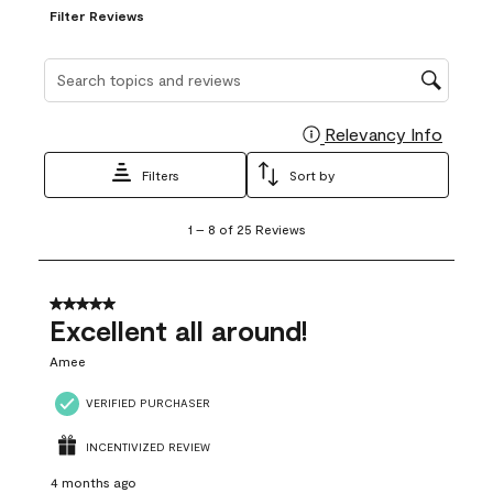
Filter Reviews
Search topics and reviews search region
Relevancy Info
Display
Filters
Sort by
1
1
–
8 of 25
Reviews
to
8
of
25
5 out of 5 stars.
Reviews
Excellent all around!
.
Amee
VERIFIED PURCHASER
INCENTIVIZED REVIEW
4 months ago