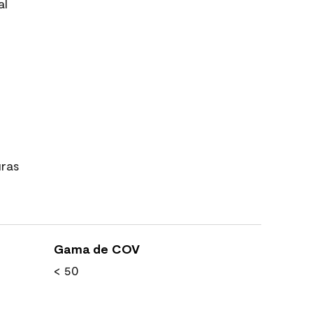
al
uras
Gama de COV
< 50