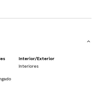
les
Interior/Exterior
Interiores
ngado