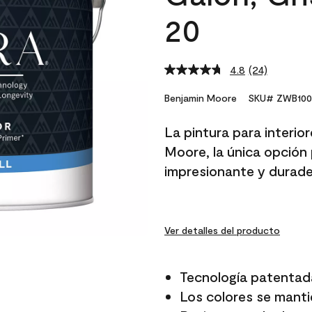
20
4.8
(24)
Read
24
Reviews.
Benjamin Moore
SKU# ZWB100
Same
page
La pintura para interio
link.
Moore, la única opción 
impresionante y durade
Ver detalles del producto
Tecnología patentad
Los colores se manti