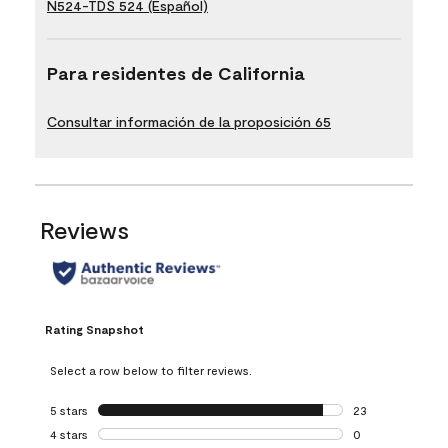
N524-TDS 524 (Español)
Para residentes de California
Consultar información de la proposición 65
Reviews
Rating Snapshot
Select a row below to filter reviews.
5 stars
stars
23
23 reviews with 5
4 stars
stars
0