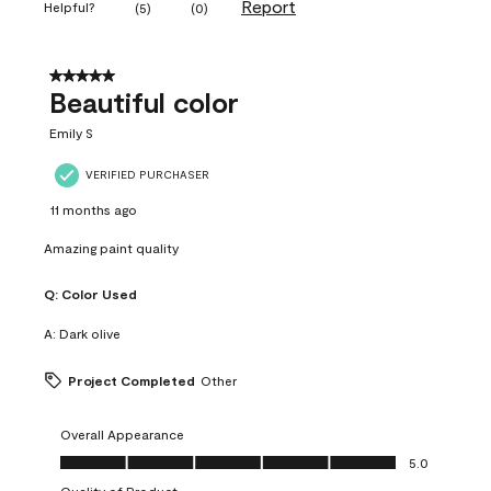
Report
Helpful?
(
5
)
(
0
)
5 out of 5 stars.
Beautiful color
Emily S
VERIFIED PURCHASER
11 months ago
Amazing paint quality
Q:
Color Used
A:
Dark olive
Project Completed
Other
Overall Appearance
Overall Appearance, 5.0 out of 5
5.0