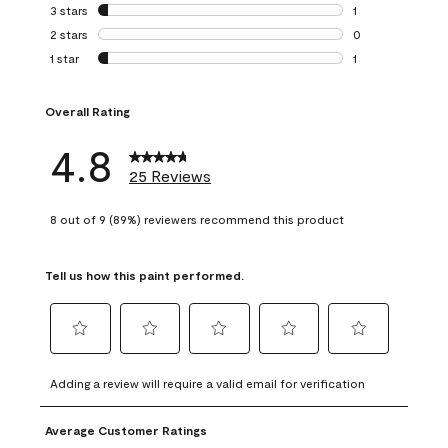
0 reviews with 4 
3 stars
stars
1
1 review with 3 st
2 stars
stars
0
0 reviews with 2 
1 star
stars
1
1 review with 1 sta
Overall Rating
4.8
25 Reviews
8 out of 9 (89%) reviewers recommend this product
Tell us how this paint performed.
Select
Select
Select
Select
Select
to
to
to
to
to
Adding a review will require a valid email for verification
rate
rate
rate
rate
rate
the
the
the
the
the
Average Customer Ratings
item
item
item
item
item