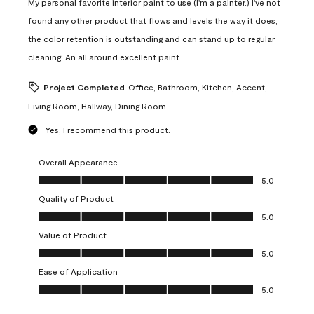
My personal favorite interior paint to use (I'm a painter.) I've not
found any other product that flows and levels the way it does,
the color retention is outstanding and can stand up to regular
cleaning. An all around excellent paint.
Project Completed
Office, Bathroom, Kitchen, Accent,
Living Room, Hallway, Dining Room
Yes, I recommend this product.
Overall Appearance
Overall Appearance, 5.0 out of 5
5.0
Quality of Product
Quality of Product, 5.0 out of 5
5.0
Value of Product
Value of Product, 5.0 out of 5
5.0
Ease of Application
Ease of Application, 5.0 out of 5
5.0