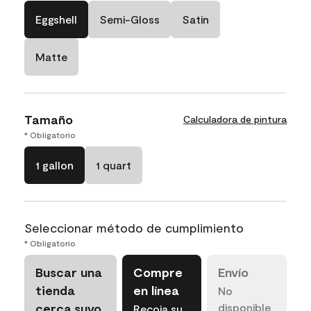
Eggshell
Semi-Gloss
Satin
Matte
Tamaño
Calculadora de pintura
* Obligatorio
1 gallon
1 quart
Seleccionar método de cumplimiento
* Obligatorio
Buscar una
Compre
Envío
tienda
en línea
No
cerca suyo
disponible
Recoja su