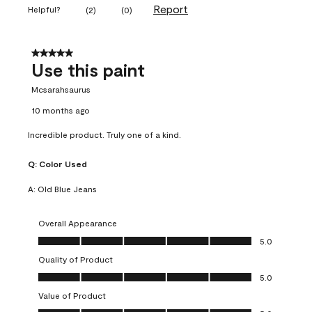
Report
Helpful?
(
2
)
(
0
)
5 out of 5 stars.
Use this paint
Mcsarahsaurus
10 months ago
Incredible product. Truly one of a kind.
Q:
Color Used
A:
Old Blue Jeans
Overall Appearance
Overall Appearance, 5.0 out of 5
5.0
Quality of Product
Quality of Product, 5.0 out of 5
5.0
Value of Product
Value of Product, 5.0 out of 5