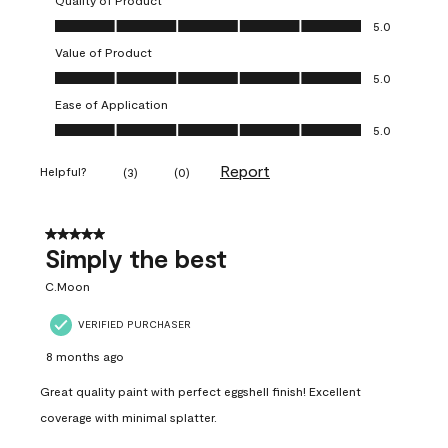
Quality of Product
Quality of Product, 5.0 out of 5
5.0
Value of Product
Value of Product, 5.0 out of 5
5.0
Ease of Application
Ease of Application, 5.0 out of 5
5.0
Report
Helpful?
(
3
)
(
0
)
5 out of 5 stars.
Simply the best
C.Moon
VERIFIED PURCHASER
8 months ago
Great quality paint with perfect eggshell finish! Excellent
coverage with minimal splatter.