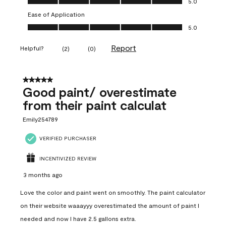
5.0
Ease of Application
Ease of Application, 5.0 out of 5
5.0
Report
Helpful?
(
2
)
(
0
)
5 out of 5 stars.
Good paint/ overestimate
from their paint calculat
Emily254789
VERIFIED PURCHASER
INCENTIVIZED REVIEW
3 months ago
Love the color and paint went on smoothly. The paint calculator
on their website waaayyy overestimated the amount of paint I
needed and now I have 2.5 gallons extra.