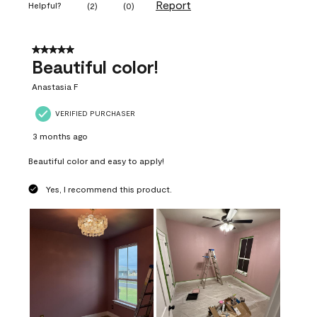
Report
Helpful?
(
2
)
(
0
)
5 out of 5 stars.
Beautiful color!
Anastasia F
VERIFIED PURCHASER
3 months ago
Beautiful color and easy to apply!
Yes, I recommend this product.