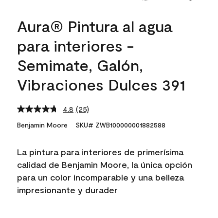
Aura® Pintura al agua
para interiores -
Semimate, Galón,
Vibraciones Dulces 391
4.8
(25)
Read
25
Benjamin Moore
SKU# ZWB100000001882588
Reviews.
Same
page
La pintura para interiores de primerísima
link.
calidad de Benjamin Moore, la única opción
para un color incomparable y una belleza
impresionante y durader