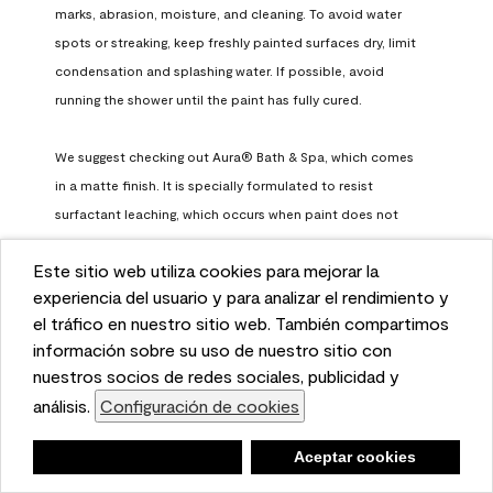
marks, abrasion, moisture, and cleaning. To avoid water 
spots or streaking, keep freshly painted surfaces dry, limit 
condensation and splashing water. If possible, avoid 
running the shower until the paint has fully cured.

We suggest checking out Aura® Bath & Spa, which comes 
in a matte finish. It is specially formulated to resist 
surfactant leaching, which occurs when paint does not 
have enough time to fully cure before being exposed to 
Este sitio web utiliza cookies para mejorar la
high humidity. To learn more, feel free to check it out here: 
This website uses cookies to enhance user experience
experiencia del usuario y para analizar el rendimiento y
https://www.benjaminmoore.com/en-us/interior-exterior-
and to analyze performance and traffic on our website.
el tráfico en nuestro sitio web. También compartimos
paints-stains/product-catalog/abs/aura-bath-and-spa-
We also share information about your use of our site
información sobre su uso de nuestro sitio con
paint
with our social media, advertising, and analytics
nuestros socios de redes sociales, publicidad y
Benjamin Moore Support
partners.
análisis.
Configuración de cookies
Cookie Settings
a month ago
Negar
Deny
Aceptar cookies
Accept Cookies
(
0
)
(
0
)
Helpful?