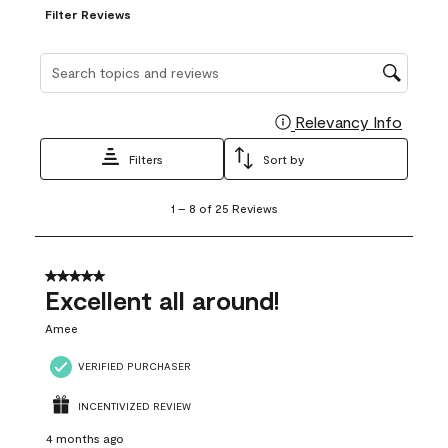
Filter Reviews
Search topics and reviews search region
Relevancy Info
Display
Filters
Sort by
1
1
–
8 of 25
Reviews
to
8
of
25
5 out of 5 stars.
Reviews
Excellent all around!
.
Amee
VERIFIED PURCHASER
INCENTIVIZED REVIEW
4 months ago