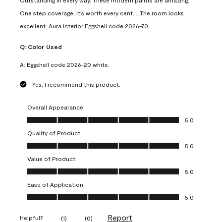
Outstanding in every way. These modern paints are amazing.
One step coverage, It's worth every cent.....The room looks
excellent. Aura interior Eggshell code 2026-70
Q:
Color Used
A:
Eggshell code 2026-20 white.
Yes, I recommend this product.
Overall Appearance
Overall Appearance, 5.0 out of 5
5.0
Quality of Product
Quality of Product, 5.0 out of 5
5.0
Value of Product
Value of Product, 5.0 out of 5
5.0
Ease of Application
Ease of Application, 5.0 out of 5
5.0
Report
Helpful?
(
1
)
(
0
)