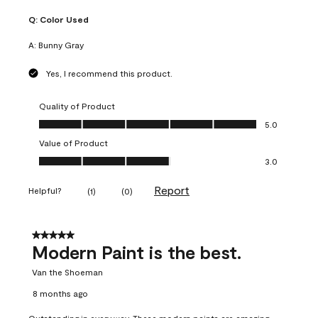
Q:
Color Used
A:
Bunny Gray
Yes, I recommend this product.
Quality of Product
Quality of Product, 5.0 out of 5
5.0
Value of Product
Value of Product, 3.0 out of 5
3.0
Report
Helpful?
(
1
)
(
0
)
5 out of 5 stars.
Modern Paint is the best.
Van the Shoeman
8 months ago