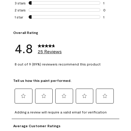
0 reviews with 4 
3 stars
stars
1
1 review with 3 st
2 stars
stars
0
0 reviews with 2 
1 star
stars
1
1 review with 1 sta
Overall Rating
4.8
25 Reviews
8 out of 9 (89%) reviewers recommend this product
Tell us how this paint performed.
Select
Select
Select
Select
Select
to
to
to
to
to
Adding a review will require a valid email for verification
rate
rate
rate
rate
rate
the
the
the
the
the
Average Customer Ratings
item
item
item
item
item