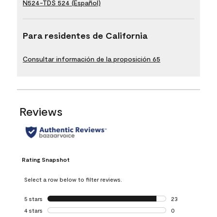
N524-TDS 524 (Español)
Para residentes de California
Consultar información de la proposición 65
Reviews
Rating Snapshot
Select a row below to filter reviews.
5 stars
stars
23
23 reviews with 5
4 stars
stars
0