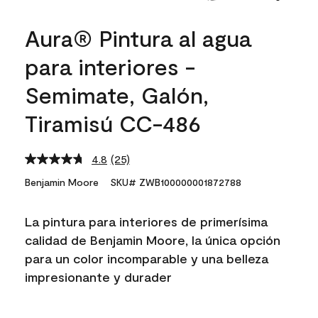
Aura® Pintura al agua
para interiores -
Semimate, Galón,
Tiramisú CC-486
4.8
(25)
Read
25
Benjamin Moore
SKU# ZWB100000001872788
Reviews.
Same
page
La pintura para interiores de primerísima
link.
calidad de Benjamin Moore, la única opción
para un color incomparable y una belleza
impresionante y durader