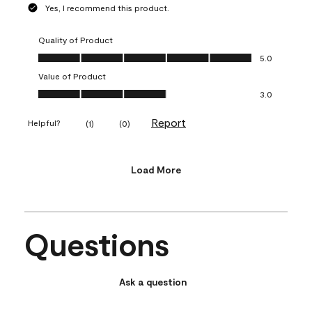
Yes, I recommend this product.
Quality of Product
Quality of Product, 5.0 out of 5
5.0
Value of Product
Value of Product, 3.0 out of 5
3.0
Report
Helpful?
(
1
)
(
0
)
Load More
Questions
Ask a question