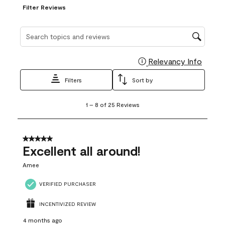
Filter Reviews
Search topics and reviews search region
Relevancy Info
Display
Filters
Sort by
1
1
–
8 of 25
Reviews
to
8
of
25
5 out of 5 stars.
Reviews
Excellent all around!
.
Amee
VERIFIED PURCHASER
INCENTIVIZED REVIEW
4 months ago