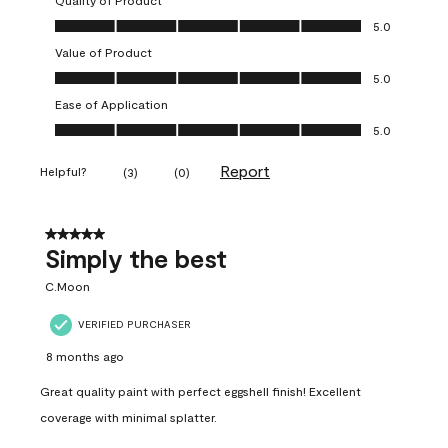
Quality of Product
Quality of Product, 5.0 out of 5
5.0
Value of Product
Value of Product, 5.0 out of 5
5.0
Ease of Application
Ease of Application, 5.0 out of 5
5.0
Report
Helpful?
(
3
)
(
0
)
5 out of 5 stars.
Simply the best
C.Moon
VERIFIED PURCHASER
8 months ago
Great quality paint with perfect eggshell finish! Excellent
coverage with minimal splatter.