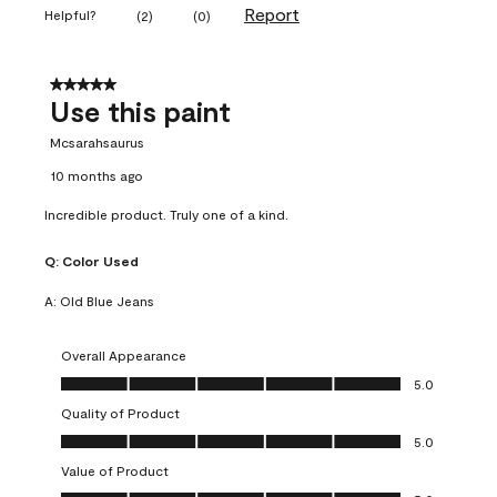
Report
Helpful?
(
2
)
(
0
)
5 out of 5 stars.
Use this paint
Mcsarahsaurus
10 months ago
Incredible product. Truly one of a kind.
Q:
Color Used
A:
Old Blue Jeans
Overall Appearance
Overall Appearance, 5.0 out of 5
5.0
Quality of Product
Quality of Product, 5.0 out of 5
5.0
Value of Product
Value of Product, 5.0 out of 5