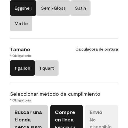
Eggshell
Semi-Gloss
Satin
Matte
Tamaño
Calculadora de pintura
* Obligatorio
1 gallon
1 quart
Seleccionar método de cumplimiento
* Obligatorio
Buscar una
Compre
Envío
tienda
en línea
No
cerca suyo
disponible
Recoja su