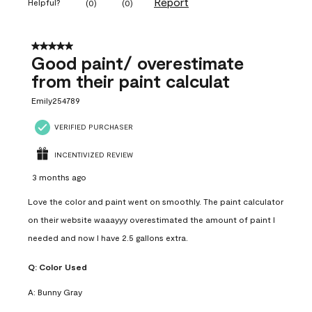
Report
Helpful?
(
0
)
(
0
)
5 out of 5 stars.
Good paint/ overestimate
from their paint calculat
Emily254789
VERIFIED PURCHASER
INCENTIVIZED REVIEW
3 months ago
Love the color and paint went on smoothly. The paint calculator
on their website waaayyy overestimated the amount of paint I
needed and now I have 2.5 gallons extra.
Q:
Color Used
A:
Bunny Gray