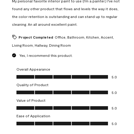
My personal favorite interior paint to use (I'm a painter.) I've not
found any other product that flows and levels the way it does,
the color retention is outstanding and can stand up to regular
cleaning. An all around excellent paint.
Project Completed
Office, Bathroom, Kitchen, Accent,
Living Room, Hallway, Dining Room
Yes, I recommend this product.
Overall Appearance
Overall Appearance, 5.0 out of 5
5.0
Quality of Product
Quality of Product, 5.0 out of 5
5.0
Value of Product
Value of Product, 5.0 out of 5
5.0
Ease of Application
Ease of Application, 5.0 out of 5
5.0