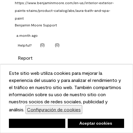
https://www.benjaminmoore.com/en-us/interior-exterior-
paints-stains/product-catalog/abs/aura-bath-and-spa-
paint
Benjamin Moore Support
a month ago
(
0
)
(
0
)
Helpful?
Report
Este sitio web utiliza cookies para mejorar la
Q: What Aura paint color
This website uses cookies to enhance user experience
experiencia del usuario y para analizar el rendimiento y
should I use in north facing
and to analyze performance and traffic on our website.
el tráfico en nuestro sitio web. También compartimos
entryway?
We also share information about your use of our site
información sobre su uso de nuestro sitio con
with our social media, advertising, and analytics
nuestros socios de redes sociales, publicidad y
TKpppp
partners.
análisis.
Configuración de cookies
Cookie Settings
a month ago
Negar
Deny
Aceptar cookies
Accept Cookies
1 Answer