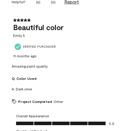
Report
Helpful?
(
5
)
(
0
)
5 out of 5 stars.
Beautiful color
Emily S
VERIFIED PURCHASER
11 months ago
Amazing paint quality
Q:
Color Used
A:
Dark olive
Project Completed
Other
Overall Appearance
Overall Appearance, 5.0 out of 5
5.0