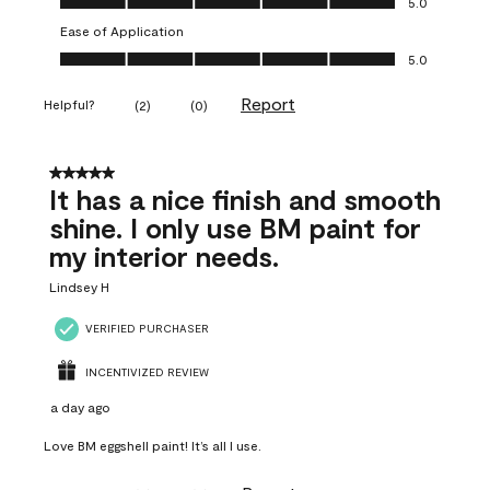
5.0
Ease of Application
Ease of Application, 5.0 out of 5
5.0
Report
Helpful?
(
2
)
(
0
)
5 out of 5 stars.
It has a nice finish and smooth
shine. I only use BM paint for
my interior needs.
Lindsey H
VERIFIED PURCHASER
INCENTIVIZED REVIEW
a day ago
Love BM eggshell paint! It’s all I use.