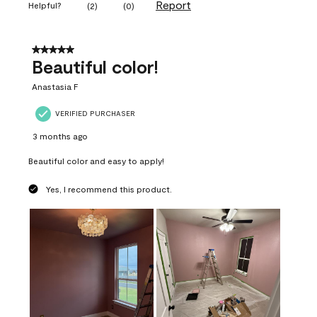
Report
Helpful?
(
2
)
(
0
)
5 out of 5 stars.
Beautiful color!
Anastasia F
VERIFIED PURCHASER
3 months ago
Beautiful color and easy to apply!
Yes, I recommend this product.