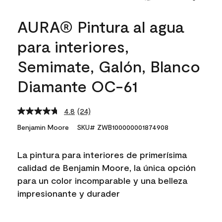
AURA® Pintura al agua
para interiores,
Semimate, Galón, Blanco
Diamante OC-61
4.8
(24)
Read
24
Benjamin Moore
SKU# ZWB100000001874908
Reviews.
Same
page
La pintura para interiores de primerísima
link.
calidad de Benjamin Moore, la única opción
para un color incomparable y una belleza
impresionante y durader