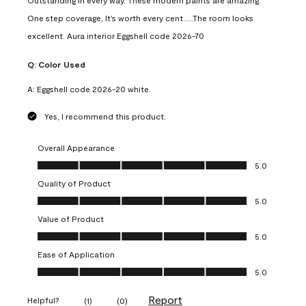
Outstanding in every way. These modern paints are amazing.
One step coverage, It's worth every cent.....The room looks
excellent. Aura interior Eggshell code 2026-70
Q:
Color Used
A:
Eggshell code 2026-20 white.
Yes, I recommend this product.
Overall Appearance
Overall Appearance, 5.0 out of 5
5.0
Quality of Product
Quality of Product, 5.0 out of 5
5.0
Value of Product
Value of Product, 5.0 out of 5
5.0
Ease of Application
Ease of Application, 5.0 out of 5
5.0
Report
Helpful?
(
1
)
(
0
)