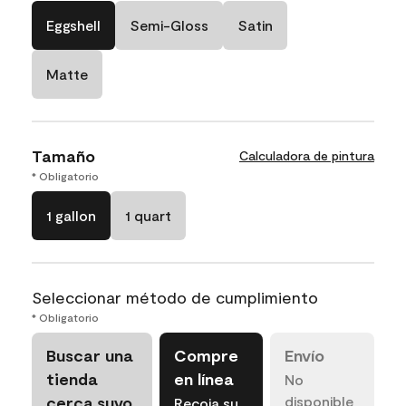
Eggshell
Semi-Gloss
Satin
Matte
Tamaño
Calculadora de pintura
* Obligatorio
1 gallon
1 quart
Seleccionar método de cumplimiento
* Obligatorio
Buscar una
Compre
Envío
tienda
en línea
No
cerca suyo
disponible
Recoja su