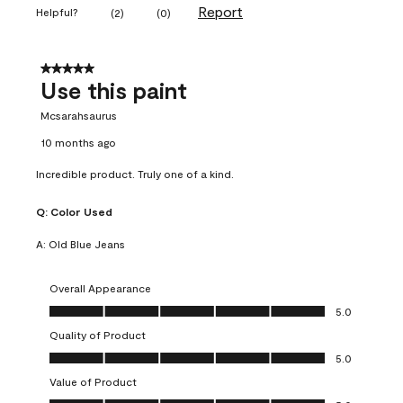
Report
Helpful?
(
2
)
(
0
)
5 out of 5 stars.
Use this paint
Mcsarahsaurus
10 months ago
Incredible product. Truly one of a kind.
Q:
Color Used
A:
Old Blue Jeans
Overall Appearance
Overall Appearance, 5.0 out of 5
5.0
Quality of Product
Quality of Product, 5.0 out of 5
5.0
Value of Product
Value of Product, 5.0 out of 5