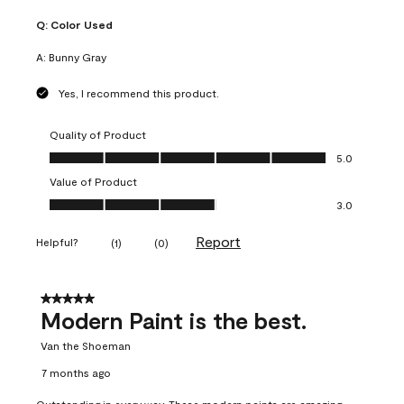
Q:
Color Used
A:
Bunny Gray
Yes, I recommend this product.
Quality of Product
Quality of Product, 5.0 out of 5
5.0
Value of Product
Value of Product, 3.0 out of 5
3.0
Report
Helpful?
(
1
)
(
0
)
5 out of 5 stars.
Modern Paint is the best.
Van the Shoeman
7 months ago