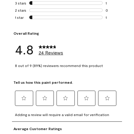
0 reviews with 4 
3 stars
stars
1
1 review with 3 st
2 stars
stars
0
0 reviews with 2 
1 star
stars
1
1 review with 1 sta
Overall Rating
4.8
24 Reviews
8 out of 9 (89%) reviewers recommend this product
Tell us how this paint performed.
Select
Select
Select
Select
Select
to
to
to
to
to
Adding a review will require a valid email for verification
rate
rate
rate
rate
rate
the
the
the
the
the
Average Customer Ratings
item
item
item
item
item