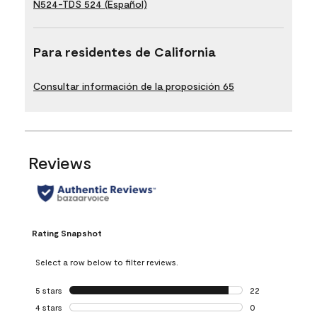
N524-TDS 524 (Español)
Para residentes de California
Consultar información de la proposición 65
Reviews
Rating Snapshot
Select a row below to filter reviews.
5 stars
stars
22
22 reviews with 5
4 stars
stars
0