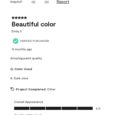
Report
Helpful?
(
5
)
(
0
)
5 out of 5 stars.
Beautiful color
Emily S
VERIFIED PURCHASER
11 months ago
Amazing paint quality
Q:
Color Used
A:
Dark olive
Project Completed
Other
Overall Appearance
Overall Appearance, 5.0 out of 5
5.0