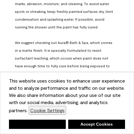
marks, abrasion, moisture, and cleaning. To avoid water 
spots or streaking, keep freshly painted surfaces dry, limit 
condensation and splashing water. If possible, avoid 
running the shower until the paint has fully cured.

We suggest checking out Aura® Bath & Spa, which comes 
in a matte finish. It is specially formulated to resist 
surfactant leaching, which occurs when paint does not 
have enough time to fully cure before being exposed to 
high humidity. To learn more, feel free to check it out here: 
This website uses cookies to enhance user experience
https://www.benjaminmoore.com/en-us/interior-exterior-
and to analyze performance and traffic on our website.
paints-stains/product-catalog/abs/aura-bath-and-spa-
We also share information about your use of our site
paint
with our social media, advertising, and analytics
Benjamin Moore Support
partners.
Cookie Settings
a month ago
Deny
Accept Cookies
(
0
)
(
0
)
Helpful?