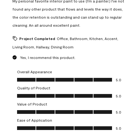
My personal favorite interior paint to use (I'm a painter.) I've not
found any other product that flows and levels the way it does,
the color retention is outstanding and can stand up to regular
cleaning. An all around excellent paint.
Project Completed
Office, Bathroom, Kitchen, Accent,
Living Room, Hallway, Dining Room
Yes, I recommend this product.
Overall Appearance
Overall Appearance, 5.0 out of 5
5.0
Quality of Product
Quality of Product, 5.0 out of 5
5.0
Value of Product
Value of Product, 5.0 out of 5
5.0
Ease of Application
Ease of Application, 5.0 out of 5
5.0