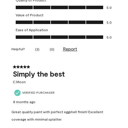
Quality of Product
Quality of Product, 5.0 out of 5
5.0
Value of Product
Value of Product, 5.0 out of 5
5.0
Ease of Application
Ease of Application, 5.0 out of 5
5.0
Report
Helpful?
(
3
)
(
0
)
5 out of 5 stars.
Simply the best
C.Moon
VERIFIED PURCHASER
8 months ago
Great quality paint with perfect eggshell finish! Excellent
coverage with minimal splatter.