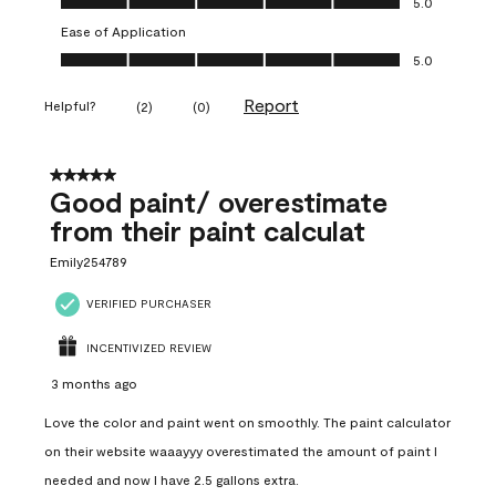
5.0
Ease of Application
Ease of Application, 5.0 out of 5
5.0
Report
Helpful?
(
2
)
(
0
)
5 out of 5 stars.
Good paint/ overestimate
from their paint calculat
Emily254789
VERIFIED PURCHASER
INCENTIVIZED REVIEW
3 months ago
Love the color and paint went on smoothly. The paint calculator
on their website waaayyy overestimated the amount of paint I
needed and now I have 2.5 gallons extra.