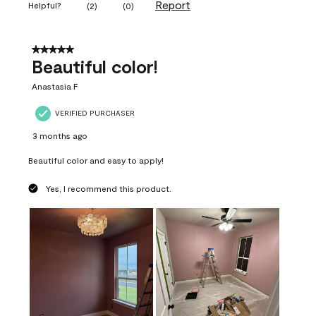
Report
Helpful?
(
2
)
(
0
)
5 out of 5 stars.
Beautiful color!
Anastasia F
VERIFIED PURCHASER
3 months ago
Beautiful color and easy to apply!
Yes, I recommend this product.