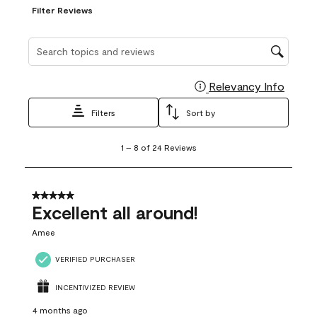
Filter Reviews
Search topics and reviews search region
Relevancy Info
Display
Filters
Sort by
1
1
–
8 of 24
Reviews
to
8
of
24
5 out of 5 stars.
Reviews
Excellent all around!
.
Amee
VERIFIED PURCHASER
INCENTIVIZED REVIEW
4 months ago