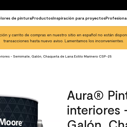
lores de pintura
Productos
Inspiración para proyectos
Profesiona
pción y carrito de compras en nuestro sitio en español no están disponib
transacciones hasta nuevo aviso. Lamentamos los inconvenientes.
teriores - Semimate, Galón, Chaqueta de Lana Estilo Marinero CSP-25
Aura® Pint
interiores
Galón, Ch