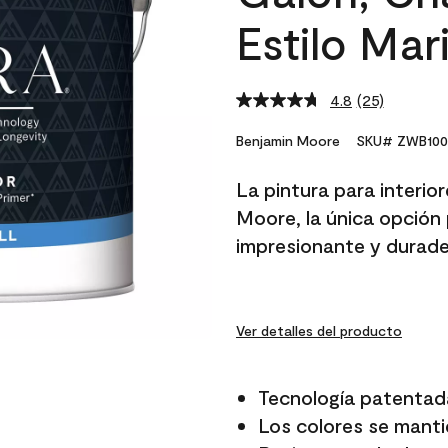
Estilo Ma
4.8
(25)
Read
25
Reviews.
Benjamin Moore
SKU# ZWB100
Same
page
La pintura para interio
link.
Moore, la única opción 
impresionante y durade
Ver detalles del producto
Tecnología patentad
Los colores se manti