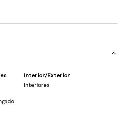
les
Interior/Exterior
Interiores
ngado