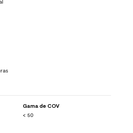
al
uras
Gama de COV
< 50