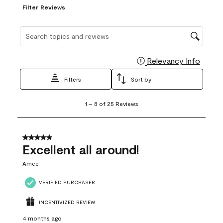
Filter Reviews
Search topics and reviews search region
Relevancy Info
Display
Filters
Sort by
1
1
–
8 of 25
Reviews
to
8
of
25
5 out of 5 stars.
Reviews
Excellent all around!
.
Amee
VERIFIED PURCHASER
INCENTIVIZED REVIEW
4 months ago