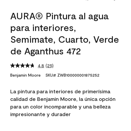
AURA® Pintura al agua
para interiores,
Semimate, Cuarto, Verde
de Aganthus 472
4.8
(25)
Read
25
Benjamin Moore
SKU# ZWB100000001875252
Reviews.
Same
page
La pintura para interiores de primerísima
link.
calidad de Benjamin Moore, la única opción
para un color incomparable y una belleza
impresionante y durader