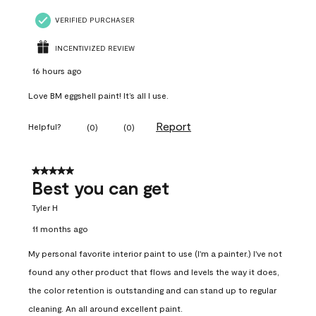
VERIFIED PURCHASER
INCENTIVIZED REVIEW
16 hours ago
Love BM eggshell paint! It’s all I use.
Report
Helpful?
(
0
)
(
0
)
5 out of 5 stars.
Best you can get
Tyler H
11 months ago
My personal favorite interior paint to use (I'm a painter.) I've not
found any other product that flows and levels the way it does,
the color retention is outstanding and can stand up to regular
cleaning. An all around excellent paint.