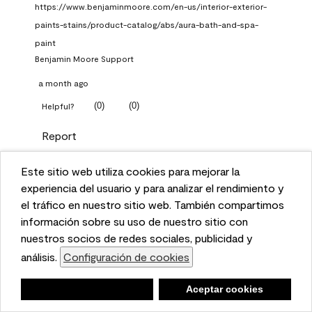
https://www.benjaminmoore.com/en-us/interior-exterior-
paints-stains/product-catalog/abs/aura-bath-and-spa-
paint
Benjamin Moore Support
a month ago
(
0
)
(
0
)
Helpful?
Report
Este sitio web utiliza cookies para mejorar la
Q: What Aura paint color
This website uses cookies to enhance user experience
experiencia del usuario y para analizar el rendimiento y
should I use in north facing
and to analyze performance and traffic on our website.
el tráfico en nuestro sitio web. También compartimos
entryway?
We also share information about your use of our site
información sobre su uso de nuestro sitio con
with our social media, advertising, and analytics
nuestros socios de redes sociales, publicidad y
TKpppp
partners.
análisis.
Configuración de cookies
Cookie Settings
a month ago
Negar
Deny
Aceptar cookies
Accept Cookies
1 Answer