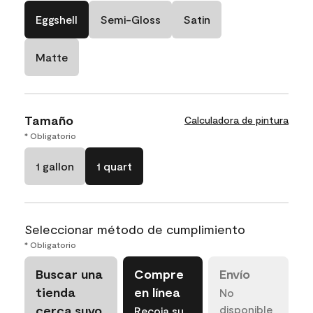
Eggshell
Semi-Gloss
Satin
Matte
Tamaño
Calculadora de pintura
* Obligatorio
1 gallon
1 quart
Seleccionar método de cumplimiento
* Obligatorio
Buscar una
Compre
Envío
tienda
en línea
No
cerca suyo
disponible
Recoja su