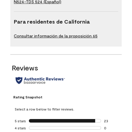
N524-TDS 524 (Español)
Para residentes de California
Consultar información de la proposición 65
Reviews
Rating Snapshot
Select a row below to filter reviews.
5 stars
stars
23
23 reviews with 5
4 stars
stars
0