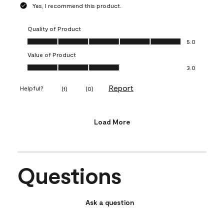
Yes, I recommend this product.
Quality of Product
Quality of Product, 5.0 out of 5
5.0
Value of Product
Value of Product, 3.0 out of 5
3.0
Report
Helpful?
(
1
)
(
0
)
Load More
Questions
Ask a question