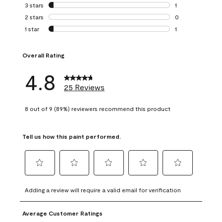
0 reviews with 4 
3 stars
stars
1
1 review with 3 st
2 stars
stars
0
0 reviews with 2 
1 star
stars
1
1 review with 1 sta
Overall Rating
4.8
25 Reviews
8 out of 9 (89%) reviewers recommend this product
Tell us how this paint performed.
Select
Select
Select
Select
Select
to
to
to
to
to
Adding a review will require a valid email for verification
rate
rate
rate
rate
rate
the
the
the
the
the
Average Customer Ratings
item
item
item
item
item