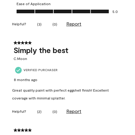
Ease of Application
Ease of Application, 5.0 out of 5
5.0
Report
Helpful?
(
3
)
(
0
)
5 out of 5 stars.
Simply the best
C.Moon
VERIFIED PURCHASER
8 months ago
Great quality paint with perfect eggshell finish! Excellent
coverage with minimal splatter.
Report
Helpful?
(
2
)
(
0
)
5 out of 5 stars.