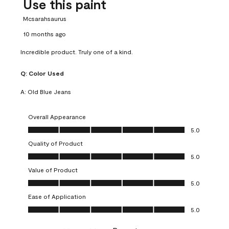
Use this paint
Mcsarahsaurus
10 months ago
Incredible product. Truly one of a kind.
Q:
Color Used
A:
Old Blue Jeans
Overall Appearance
Overall Appearance, 5.0 out of 5
5.0
Quality of Product
Quality of Product, 5.0 out of 5
5.0
Value of Product
Value of Product, 5.0 out of 5
5.0
Ease of Application
Ease of Application, 5.0 out of 5
5.0