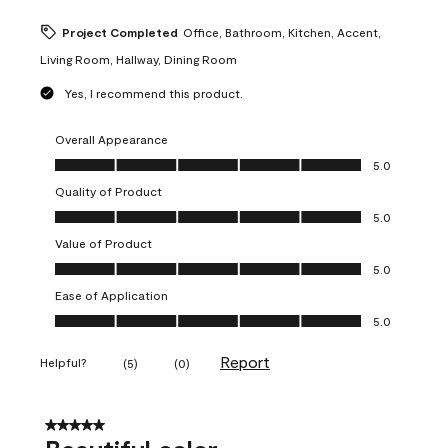
Project Completed
Office, Bathroom, Kitchen, Accent,
Living Room, Hallway, Dining Room
Yes, I recommend this product.
Overall Appearance
Overall Appearance, 5.0 out of 5
5.0
Quality of Product
Quality of Product, 5.0 out of 5
5.0
Value of Product
Value of Product, 5.0 out of 5
5.0
Ease of Application
Ease of Application, 5.0 out of 5
5.0
Report
Helpful?
(
5
)
(
0
)
5 out of 5 stars.