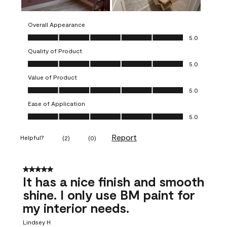
Overall Appearance
Overall Appearance, 5.0 out of 5
5.0
Quality of Product
Quality of Product, 5.0 out of 5
5.0
Value of Product
Value of Product, 5.0 out of 5
5.0
Ease of Application
Ease of Application, 5.0 out of 5
5.0
Report
Helpful?
(
2
)
(
0
)
5 out of 5 stars.
It has a nice finish and smooth
shine. I only use BM paint for
my interior needs.
Lindsey H