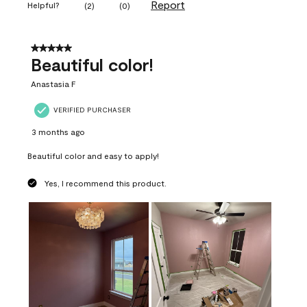
Report
Helpful?
(
2
)
(
0
)
5 out of 5 stars.
Beautiful color!
Anastasia F
VERIFIED PURCHASER
3 months ago
Beautiful color and easy to apply!
Yes, I recommend this product.