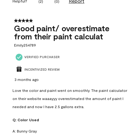
Report
Helpful?
(
2
)
(
0
)
5 out of 5 stars.
Good paint/ overestimate
from their paint calculat
Emily254789
VERIFIED PURCHASER
INCENTIVIZED REVIEW
3 months ago
Love the color and paint went on smoothly. The paint calculator
on their website waaayyy overestimated the amount of paint I
needed and now I have 2.5 gallons extra.
Q:
Color Used
A:
Bunny Gray