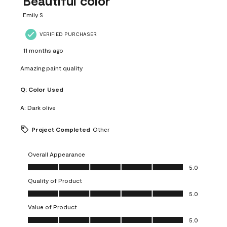
Beautiful color
Emily S
VERIFIED PURCHASER
11 months ago
Amazing paint quality
Q:
Color Used
A:
Dark olive
Project Completed
Other
Overall Appearance
Overall Appearance, 5.0 out of 5
5.0
Quality of Product
Quality of Product, 5.0 out of 5
5.0
Value of Product
Value of Product, 5.0 out of 5
5.0