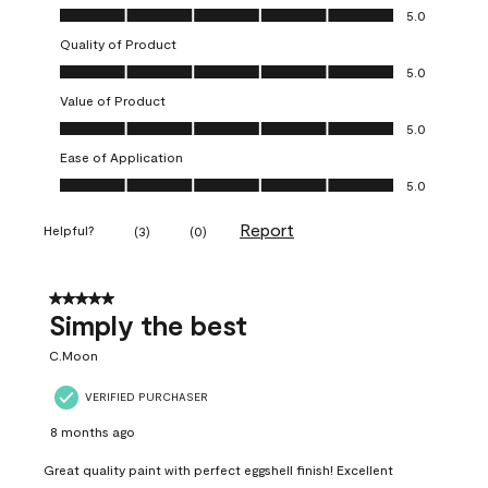
Overall Appearance, 5.0 out of 5
5.0
Quality of Product
Quality of Product, 5.0 out of 5
5.0
Value of Product
Value of Product, 5.0 out of 5
5.0
Ease of Application
Ease of Application, 5.0 out of 5
5.0
Report
Helpful?
(
3
)
(
0
)
5 out of 5 stars.
Simply the best
C.Moon
VERIFIED PURCHASER
8 months ago
Great quality paint with perfect eggshell finish! Excellent