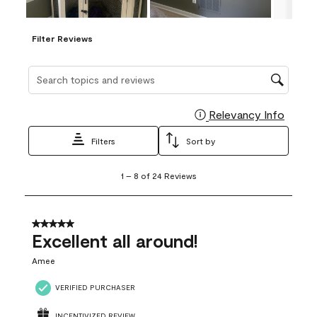
Filter Reviews
Search topics and reviews search region
Relevancy Info
Display
Filters
Sort by
1
1
–
8 of 24
Reviews
to
8
of
24
5 out of 5 stars.
Reviews
Excellent all around!
.
Amee
VERIFIED PURCHASER
INCENTIVIZED REVIEW