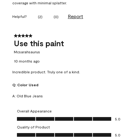
coverage with minimal splatter.
Report
Helpful?
(
2
)
(
0
)
5 out of 5 stars.
Use this paint
Mcsarahsaurus
10 months ago
Incredible product. Truly one of a kind.
Q:
Color Used
A:
Old Blue Jeans
Overall Appearance
Overall Appearance, 5.0 out of 5
5.0
Quality of Product
Quality of Product, 5.0 out of 5
5.0