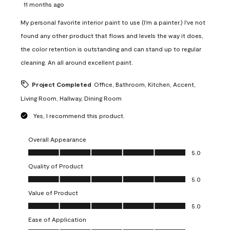
11 months ago
My personal favorite interior paint to use (I'm a painter.) I've not
found any other product that flows and levels the way it does,
the color retention is outstanding and can stand up to regular
cleaning. An all around excellent paint.
Project Completed
Office, Bathroom, Kitchen, Accent,
Living Room, Hallway, Dining Room
Yes, I recommend this product.
Overall Appearance
Overall Appearance, 5.0 out of 5
5.0
Quality of Product
Quality of Product, 5.0 out of 5
5.0
Value of Product
Value of Product, 5.0 out of 5
5.0
Ease of Application
Ease of Application, 5.0 out of 5