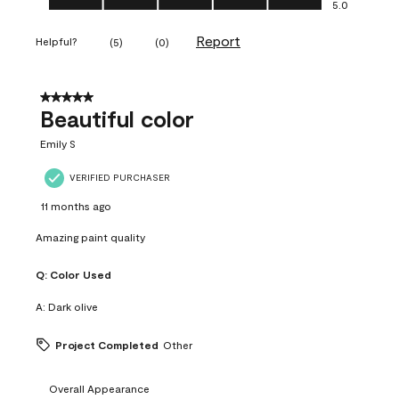
5.0
Report
Helpful?
(
5
)
(
0
)
5 out of 5 stars.
Beautiful color
Emily S
VERIFIED PURCHASER
11 months ago
Amazing paint quality
Q:
Color Used
A:
Dark olive
Project Completed
Other
Overall Appearance