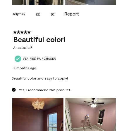
Report
Helpful?
(
2
)
(
0
)
5 out of 5 stars.
Beautiful color!
Anastasia F
VERIFIED PURCHASER
3 months ago
Beautiful color and easy to apply!
Yes, I recommend this product.