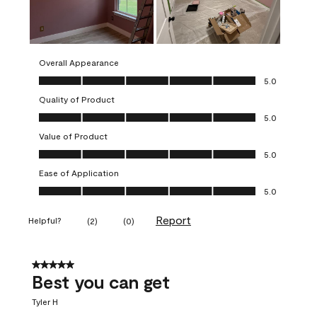
Overall Appearance
Overall Appearance, 5.0 out of 5
5.0
Quality of Product
Quality of Product, 5.0 out of 5
5.0
Value of Product
Value of Product, 5.0 out of 5
5.0
Ease of Application
Ease of Application, 5.0 out of 5
5.0
Report
Helpful?
(
2
)
(
0
)
5 out of 5 stars.
Best you can get
Tyler H