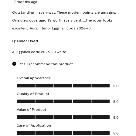
7 months ago
Outstanding in every way. These modern paints are amazing.
One step coverage, It's worth every cent.....The room looks
excellent. Aura interior Eggshell code 2026-70
Q:
Color Used
A:
Eggshell code 2026-20 white.
Yes, I recommend this product.
Overall Appearance
Overall Appearance, 5.0 out of 5
5.0
Quality of Product
Quality of Product, 5.0 out of 5
5.0
Value of Product
Value of Product, 5.0 out of 5
5.0
Ease of Application
Ease of Application, 5.0 out of 5
5.0