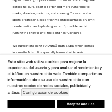
Before full cure, paint is softer and more vulnerable to 
marks, abrasion, moisture, and cleaning. To avoid water 
spots or streaking, keep freshly painted surfaces dry, limit 
condensation and splashing water. If possible, avoid 
running the shower until the paint has fully cured.

We suggest checking out Aura® Bath & Spa, which comes 
in a matte finish. It is specially formulated to resist 
surfactant leaching, which occurs when paint does not 
Este sitio web utiliza cookies para mejorar la
have enough time to fully cure before being exposed to 
This website uses cookies to enhance user experience
experiencia del usuario y para analizar el rendimiento y
high humidity. To learn more, feel free to check it out here: 
and to analyze performance and traffic on our website.
el tráfico en nuestro sitio web. También compartimos
https://www.benjaminmoore.com/en-us/interior-exterior-
We also share information about your use of our site
información sobre su uso de nuestro sitio con
paints-stains/product-catalog/abs/aura-bath-and-spa-
with our social media, advertising, and analytics
nuestros socios de redes sociales, publicidad y
paint
partners.
análisis.
Configuración de cookies
Cookie Settings
Benjamin Moore Support
Negar
Deny
Aceptar cookies
Accept Cookies
a month ago