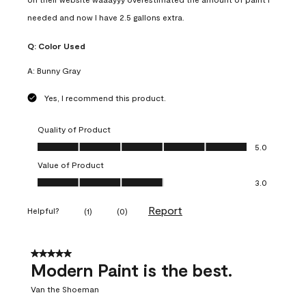
needed and now I have 2.5 gallons extra.
Q:
Color Used
A:
Bunny Gray
Yes, I recommend this product.
Quality of Product
Quality of Product, 5.0 out of 5
5.0
Value of Product
Value of Product, 3.0 out of 5
3.0
Report
Helpful?
(
1
)
(
0
)
5 out of 5 stars.
Modern Paint is the best.
Van the Shoeman