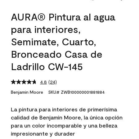
AURA® Pintura al agua
para interiores,
Semimate, Cuarto,
Bronceado Casa de
Ladrillo CW-145
4.8
(24)
Read
24
Benjamin Moore
SKU# ZWB100000001881884
Reviews.
Same
page
La pintura para interiores de primerísima
link.
calidad de Benjamin Moore, la única opción
para un color incomparable y una belleza
impresionante y durader