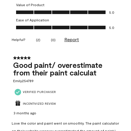
Value of Product
Value of Product, 5.0 out of 5
5.0
Ease of Application
Ease of Application, 5.0 out of 5
5.0
Report
Helpful?
(
2
)
(
0
)
5 out of 5 stars.
Good paint/ overestimate
from their paint calculat
Emily254789
VERIFIED PURCHASER
INCENTIVIZED REVIEW
3 months ago
Love the color and paint went on smoothly. The paint calculator
on their website waaayyy overestimated the amount of paint I