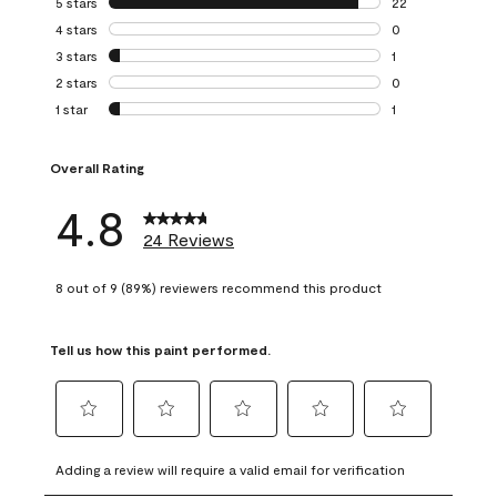
5 stars
stars
22
22 reviews with 5
4 stars
stars
0
0 reviews with 4 
3 stars
stars
1
1 review with 3 st
2 stars
stars
0
0 reviews with 2 
1 star
stars
1
1 review with 1 sta
Overall Rating
4.8
24 Reviews
8 out of 9 (89%) reviewers recommend this product
Tell us how this paint performed.
Select
Select
Select
Select
Select
to
to
to
to
to
Adding a review will require a valid email for verification
rate
rate
rate
rate
rate