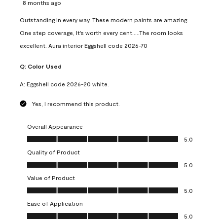
8 months ago
Outstanding in every way. These modern paints are amazing.
One step coverage, It's worth every cent.....The room looks
excellent. Aura interior Eggshell code 2026-70
Q:
Color Used
A:
Eggshell code 2026-20 white.
Yes, I recommend this product.
Overall Appearance
Overall Appearance, 5.0 out of 5
5.0
Quality of Product
Quality of Product, 5.0 out of 5
5.0
Value of Product
Value of Product, 5.0 out of 5
5.0
Ease of Application
Ease of Application, 5.0 out of 5
5.0