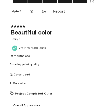
5.0
Report
Helpful?
(
5
)
(
0
)
5 out of 5 stars.
Beautiful color
Emily S
VERIFIED PURCHASER
11 months ago
Amazing paint quality
Q:
Color Used
A:
Dark olive
Project Completed
Other
Overall Appearance