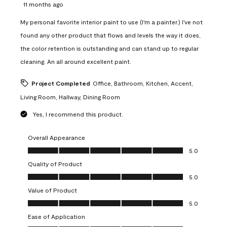
11 months ago
My personal favorite interior paint to use (I'm a painter.) I've not
found any other product that flows and levels the way it does,
the color retention is outstanding and can stand up to regular
cleaning. An all around excellent paint.
Project Completed
Office, Bathroom, Kitchen, Accent,
Living Room, Hallway, Dining Room
Yes, I recommend this product.
Overall Appearance
Overall Appearance, 5.0 out of 5
5.0
Quality of Product
Quality of Product, 5.0 out of 5
5.0
Value of Product
Value of Product, 5.0 out of 5
5.0
Ease of Application
Ease of Application, 5.0 out of 5