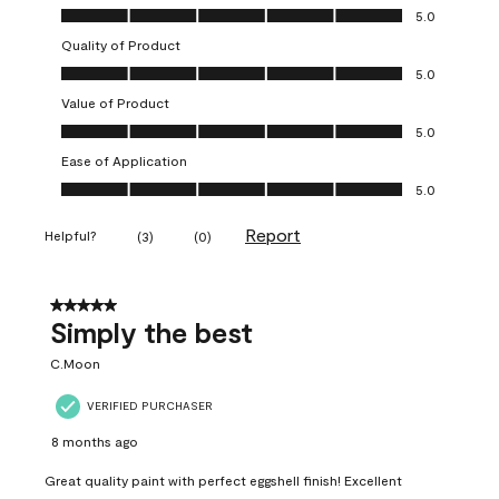
Overall Appearance, 5.0 out of 5
5.0
Quality of Product
Quality of Product, 5.0 out of 5
5.0
Value of Product
Value of Product, 5.0 out of 5
5.0
Ease of Application
Ease of Application, 5.0 out of 5
5.0
Report
Helpful?
(
3
)
(
0
)
5 out of 5 stars.
Simply the best
C.Moon
VERIFIED PURCHASER
8 months ago
Great quality paint with perfect eggshell finish! Excellent