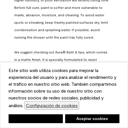
Before full cure, paint is softer and more vulnerable to 
marks, abrasion, moisture, and cleaning. To avoid water 
spots or streaking, keep freshly painted surfaces dry, limit 
condensation and splashing water. If possible, avoid 
running the shower until the paint has fully cured.

We suggest checking out Aura® Bath & Spa, which comes 
in a matte finish. It is specially formulated to resist 
surfactant leaching, which occurs when paint does not 
Este sitio web utiliza cookies para mejorar la
have enough time to fully cure before being exposed to 
This website uses cookies to enhance user experience
experiencia del usuario y para analizar el rendimiento y
high humidity. To learn more, feel free to check it out here: 
and to analyze performance and traffic on our website.
el tráfico en nuestro sitio web. También compartimos
https://www.benjaminmoore.com/en-us/interior-exterior-
We also share information about your use of our site
información sobre su uso de nuestro sitio con
paints-stains/product-catalog/abs/aura-bath-and-spa-
with our social media, advertising, and analytics
nuestros socios de redes sociales, publicidad y
paint
partners.
análisis.
Configuración de cookies
Cookie Settings
Benjamin Moore Support
Negar
Deny
Aceptar cookies
Accept Cookies
a month ago