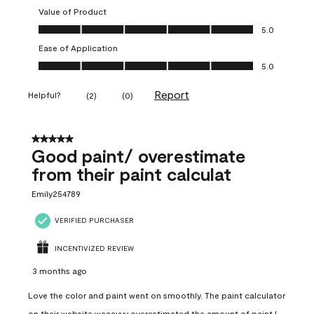
Value of Product
Value of Product, 5.0 out of 5
5.0
Ease of Application
Ease of Application, 5.0 out of 5
5.0
Report
Helpful?
(
2
)
(
0
)
5 out of 5 stars.
Good paint/ overestimate
from their paint calculat
Emily254789
VERIFIED PURCHASER
INCENTIVIZED REVIEW
3 months ago
Love the color and paint went on smoothly. The paint calculator
on their website waaayyy overestimated the amount of paint I