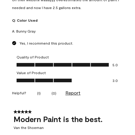
needed and now I have 2.5 gallons extra.
Q:
Color Used
A:
Bunny Gray
Yes, I recommend this product.
Quality of Product
Quality of Product, 5.0 out of 5
5.0
Value of Product
Value of Product, 3.0 out of 5
3.0
Report
Helpful?
(
1
)
(
0
)
5 out of 5 stars.
Modern Paint is the best.
Van the Shoeman