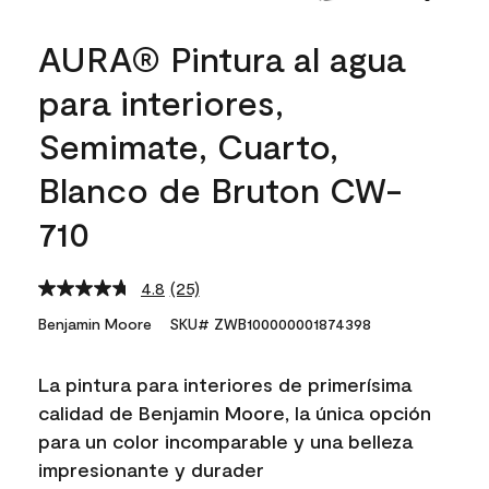
AURA® Pintura al agua
para interiores,
Semimate, Cuarto,
Blanco de Bruton CW-
710
4.8
(25)
Read
25
Benjamin Moore
SKU# ZWB100000001874398
Reviews.
Same
page
La pintura para interiores de primerísima
link.
calidad de Benjamin Moore, la única opción
para un color incomparable y una belleza
impresionante y durader