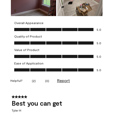
Overall Appearance
Overall Appearance, 5.0 out of 5
5.0
Quality of Product
Quality of Product, 5.0 out of 5
5.0
Value of Product
Value of Product, 5.0 out of 5
5.0
Ease of Application
Ease of Application, 5.0 out of 5
5.0
Report
Helpful?
(
2
)
(
0
)
5 out of 5 stars.
Best you can get
Tyler H