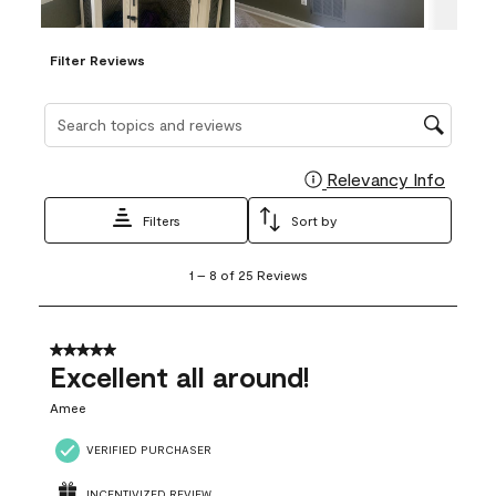
Filter Reviews
Search topics and reviews search region
Relevancy Info
Display
Filters
Sort by
1
1
–
8 of 25
Reviews
to
8
of
25
5 out of 5 stars.
Reviews
Excellent all around!
.
Amee
VERIFIED PURCHASER
INCENTIVIZED REVIEW