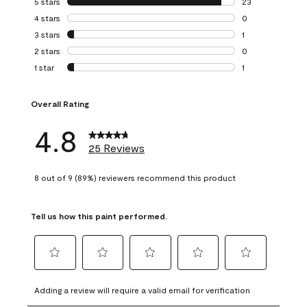
5 stars
stars
23
23 reviews with 5
4 stars
stars
0
0 reviews with 4 
3 stars
stars
1
1 review with 3 st
2 stars
stars
0
0 reviews with 2 
1 star
stars
1
1 review with 1 sta
Overall Rating
4.8
25 Reviews
8 out of 9 (89%) reviewers recommend this product
Tell us how this paint performed.
Select
Select
Select
Select
Select
to
to
to
to
to
Adding a review will require a valid email for verification
rate
rate
rate
rate
rate