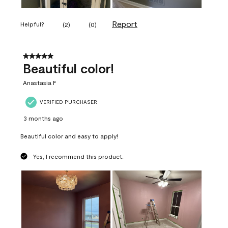
Report
Helpful?
(
2
)
(
0
)
5 out of 5 stars.
Beautiful color!
Anastasia F
VERIFIED PURCHASER
3 months ago
Beautiful color and easy to apply!
Yes, I recommend this product.