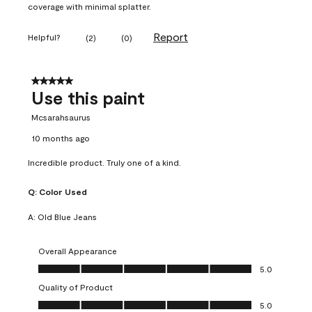
coverage with minimal splatter.
Report
Helpful?
(
2
)
(
0
)
5 out of 5 stars.
Use this paint
Mcsarahsaurus
10 months ago
Incredible product. Truly one of a kind.
Q:
Color Used
A:
Old Blue Jeans
Overall Appearance
Overall Appearance, 5.0 out of 5
5.0
Quality of Product
Quality of Product, 5.0 out of 5
5.0