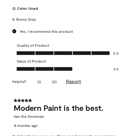
Q:
Color Used
A:
Bunny Gray
Yes, I recommend this product.
Quality of Product
Quality of Product, 5.0 out of 5
5.0
Value of Product
Value of Product, 3.0 out of 5
3.0
Report
Helpful?
(
1
)
(
0
)
5 out of 5 stars.
Modern Paint is the best.
Van the Shoeman
8 months ago