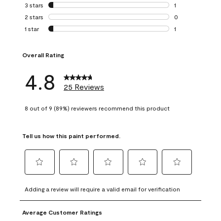
0 reviews with 4 
3 stars
stars
1
1 review with 3 st
2 stars
stars
0
0 reviews with 2 
1 star
stars
1
1 review with 1 sta
Overall Rating
4.8
25 Reviews
8 out of 9 (89%) reviewers recommend this product
Tell us how this paint performed.
Select
Select
Select
Select
Select
to
to
to
to
to
Adding a review will require a valid email for verification
rate
rate
rate
rate
rate
the
the
the
the
the
Average Customer Ratings
item
item
item
item
item