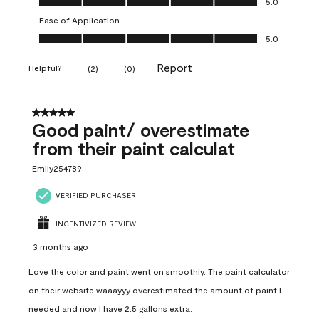
5.0
Ease of Application
Ease of Application, 5.0 out of 5
5.0
Report
Helpful?
(
2
)
(
0
)
5 out of 5 stars.
Good paint/ overestimate
from their paint calculat
Emily254789
VERIFIED PURCHASER
INCENTIVIZED REVIEW
3 months ago
Love the color and paint went on smoothly. The paint calculator
on their website waaayyy overestimated the amount of paint I
needed and now I have 2.5 gallons extra.