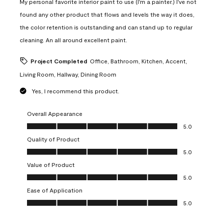
My personal favorite interior paint to use (I'm a painter.) I've not
found any other product that flows and levels the way it does,
the color retention is outstanding and can stand up to regular
cleaning. An all around excellent paint.
Project Completed
Office, Bathroom, Kitchen, Accent,
Living Room, Hallway, Dining Room
Yes, I recommend this product.
Overall Appearance
Overall Appearance, 5.0 out of 5
5.0
Quality of Product
Quality of Product, 5.0 out of 5
5.0
Value of Product
Value of Product, 5.0 out of 5
5.0
Ease of Application
Ease of Application, 5.0 out of 5
5.0