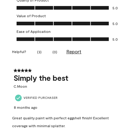
Quality of Product
Quality of Product, 5.0 out of 5
5.0
Value of Product
Value of Product, 5.0 out of 5
5.0
Ease of Application
Ease of Application, 5.0 out of 5
5.0
Report
Helpful?
(
3
)
(
0
)
5 out of 5 stars.
Simply the best
C.Moon
VERIFIED PURCHASER
8 months ago
Great quality paint with perfect eggshell finish! Excellent
coverage with minimal splatter.