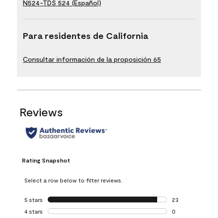
N524-TDS 524 (Español)
Para residentes de California
Consultar información de la proposición 65
Reviews
Rating Snapshot
Select a row below to filter reviews.
5 stars
stars
23
23 reviews with 5
4 stars
stars
0