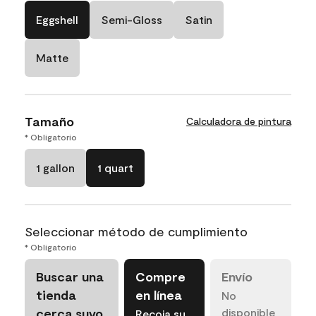
Eggshell
Semi-Gloss
Satin
Matte
Tamaño
Calculadora de pintura
* Obligatorio
1 gallon
1 quart
Seleccionar método de cumplimiento
* Obligatorio
Buscar una
Compre
Envío
tienda
en línea
No
cerca suyo
disponible
Recoja su