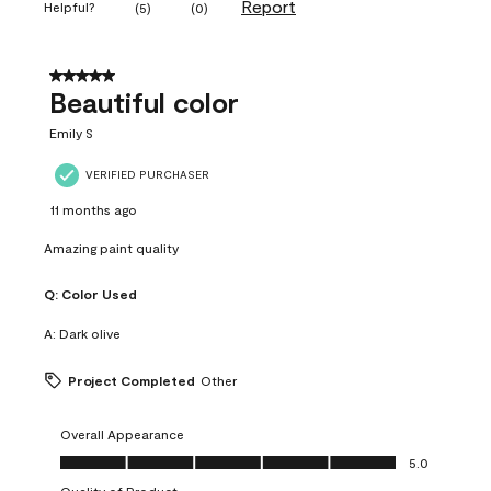
Report
Helpful?
(
5
)
(
0
)
5 out of 5 stars.
Beautiful color
Emily S
VERIFIED PURCHASER
11 months ago
Amazing paint quality
Q:
Color Used
A:
Dark olive
Project Completed
Other
Overall Appearance
Overall Appearance, 5.0 out of 5
5.0