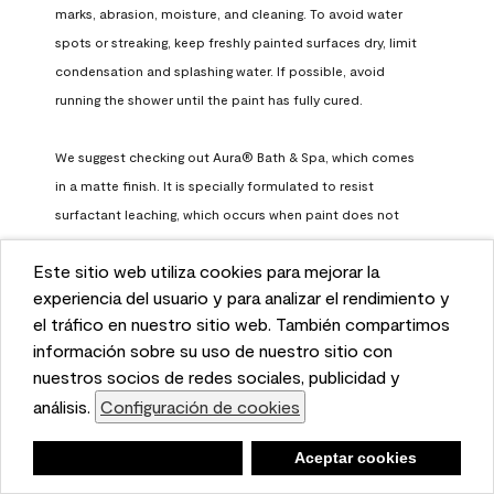
marks, abrasion, moisture, and cleaning. To avoid water 
spots or streaking, keep freshly painted surfaces dry, limit 
condensation and splashing water. If possible, avoid 
running the shower until the paint has fully cured.

We suggest checking out Aura® Bath & Spa, which comes 
in a matte finish. It is specially formulated to resist 
surfactant leaching, which occurs when paint does not 
have enough time to fully cure before being exposed to 
Este sitio web utiliza cookies para mejorar la
high humidity. To learn more, feel free to check it out here: 
This website uses cookies to enhance user experience
experiencia del usuario y para analizar el rendimiento y
https://www.benjaminmoore.com/en-us/interior-exterior-
and to analyze performance and traffic on our website.
el tráfico en nuestro sitio web. También compartimos
paints-stains/product-catalog/abs/aura-bath-and-spa-
We also share information about your use of our site
información sobre su uso de nuestro sitio con
paint
with our social media, advertising, and analytics
nuestros socios de redes sociales, publicidad y
Benjamin Moore Support
partners.
análisis.
Configuración de cookies
Cookie Settings
a month ago
Negar
Deny
Aceptar cookies
Accept Cookies
(
0
)
(
0
)
Helpful?