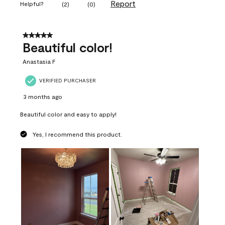
Report
Helpful?
(
2
)
(
0
)
5 out of 5 stars.
Beautiful color!
Anastasia F
VERIFIED PURCHASER
3 months ago
Beautiful color and easy to apply!
Yes, I recommend this product.