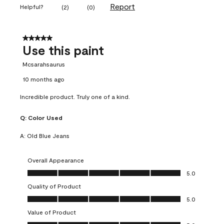
Report
Helpful?
(
2
)
(
0
)
5 out of 5 stars.
Use this paint
Mcsarahsaurus
10 months ago
Incredible product. Truly one of a kind.
Q:
Color Used
A:
Old Blue Jeans
Overall Appearance
Overall Appearance, 5.0 out of 5
5.0
Quality of Product
Quality of Product, 5.0 out of 5
5.0
Value of Product
Value of Product, 5.0 out of 5