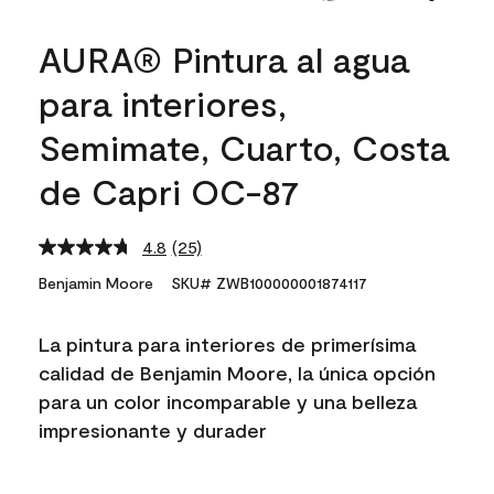
AURA® Pintura al agua
para interiores,
Semimate, Cuarto, Costa
de Capri OC-87
4.8
(25)
Read
25
Benjamin Moore
SKU# ZWB100000001874117
Reviews.
Same
page
La pintura para interiores de primerísima
link.
calidad de Benjamin Moore, la única opción
para un color incomparable y una belleza
impresionante y durader