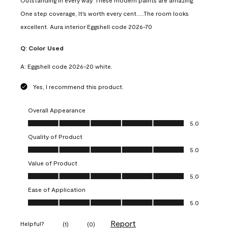
Outstanding in every way. These modern paints are amazing.
One step coverage, It's worth every cent.....The room looks
excellent. Aura interior Eggshell code 2026-70
Q:
Color Used
A:
Eggshell code 2026-20 white.
Yes, I recommend this product.
Overall Appearance
Overall Appearance, 5.0 out of 5
5.0
Quality of Product
Quality of Product, 5.0 out of 5
5.0
Value of Product
Value of Product, 5.0 out of 5
5.0
Ease of Application
Ease of Application, 5.0 out of 5
5.0
Report
Helpful?
(
1
)
(
0
)