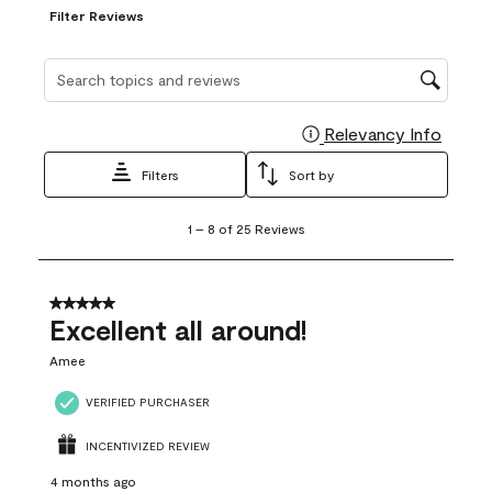
Filter Reviews
Search topics and reviews search region
Relevancy Info
Display
Filters
Sort by
1
1
–
8 of 25
Reviews
to
8
of
25
5 out of 5 stars.
Reviews
Excellent all around!
.
Amee
VERIFIED PURCHASER
INCENTIVIZED REVIEW
4 months ago