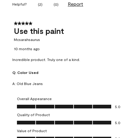
Report
Helpful?
(
2
)
(
0
)
5 out of 5 stars.
Use this paint
Mcsarahsaurus
10 months ago
Incredible product. Truly one of a kind.
Q:
Color Used
A:
Old Blue Jeans
Overall Appearance
Overall Appearance, 5.0 out of 5
5.0
Quality of Product
Quality of Product, 5.0 out of 5
5.0
Value of Product
Value of Product, 5.0 out of 5