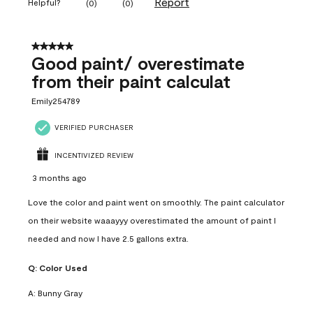
Report
Helpful?
(
0
)
(
0
)
5 out of 5 stars.
Good paint/ overestimate
from their paint calculat
Emily254789
VERIFIED PURCHASER
INCENTIVIZED REVIEW
3 months ago
Love the color and paint went on smoothly. The paint calculator
on their website waaayyy overestimated the amount of paint I
needed and now I have 2.5 gallons extra.
Q:
Color Used
A:
Bunny Gray