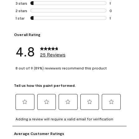
0 reviews with 4 
3 stars
stars
1
1 review with 3 st
2 stars
stars
0
0 reviews with 2 
1 star
stars
1
1 review with 1 sta
Overall Rating
4.8
25 Reviews
8 out of 9 (89%) reviewers recommend this product
Tell us how this paint performed.
Select
Select
Select
Select
Select
to
to
to
to
to
Adding a review will require a valid email for verification
rate
rate
rate
rate
rate
the
the
the
the
the
Average Customer Ratings
item
item
item
item
item