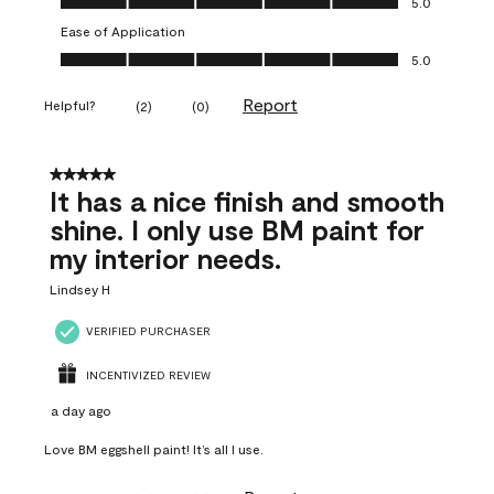
5.0
Ease of Application
Ease of Application, 5.0 out of 5
5.0
Report
Helpful?
(
2
)
(
0
)
5 out of 5 stars.
It has a nice finish and smooth
shine. I only use BM paint for
my interior needs.
Lindsey H
VERIFIED PURCHASER
INCENTIVIZED REVIEW
a day ago
Love BM eggshell paint! It’s all I use.