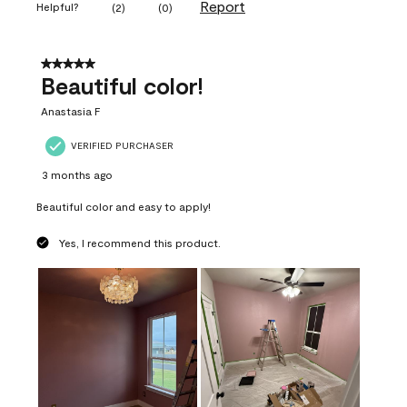
Report
Helpful?
(
2
)
(
0
)
5 out of 5 stars.
Beautiful color!
Anastasia F
VERIFIED PURCHASER
3 months ago
Beautiful color and easy to apply!
Yes, I recommend this product.