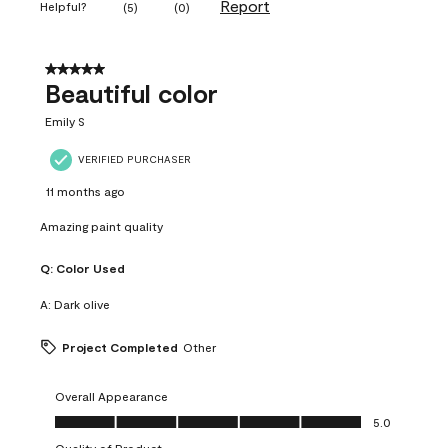
Report
Helpful?
(
5
)
(
0
)
5 out of 5 stars.
Beautiful color
Emily S
VERIFIED PURCHASER
11 months ago
Amazing paint quality
Q:
Color Used
A:
Dark olive
Project Completed
Other
Overall Appearance
Overall Appearance, 5.0 out of 5
5.0