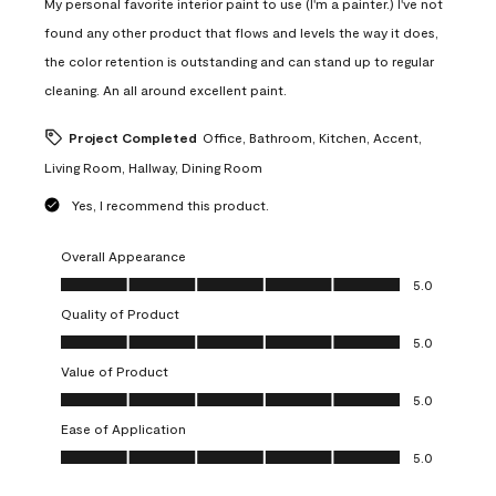
My personal favorite interior paint to use (I'm a painter.) I've not
found any other product that flows and levels the way it does,
the color retention is outstanding and can stand up to regular
cleaning. An all around excellent paint.
Project Completed
Office, Bathroom, Kitchen, Accent,
Living Room, Hallway, Dining Room
Yes, I recommend this product.
Overall Appearance
Overall Appearance, 5.0 out of 5
5.0
Quality of Product
Quality of Product, 5.0 out of 5
5.0
Value of Product
Value of Product, 5.0 out of 5
5.0
Ease of Application
Ease of Application, 5.0 out of 5
5.0