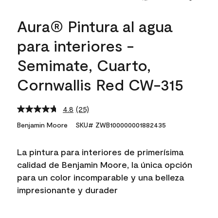
Aura® Pintura al agua
para interiores -
Semimate, Cuarto,
Cornwallis Red CW-315
4.8
(25)
Read
25
Benjamin Moore
SKU# ZWB100000001882435
Reviews.
Same
page
La pintura para interiores de primerísima
link.
calidad de Benjamin Moore, la única opción
para un color incomparable y una belleza
impresionante y durader