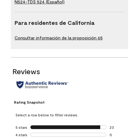
N524-TDS 524 (Español)
Para residentes de California
Consultar información de la proposición 65
Reviews
Rating Snapshot
Select a row below to filter reviews.
5 stars
stars
23
23 reviews with 5
4 stars
stars
0