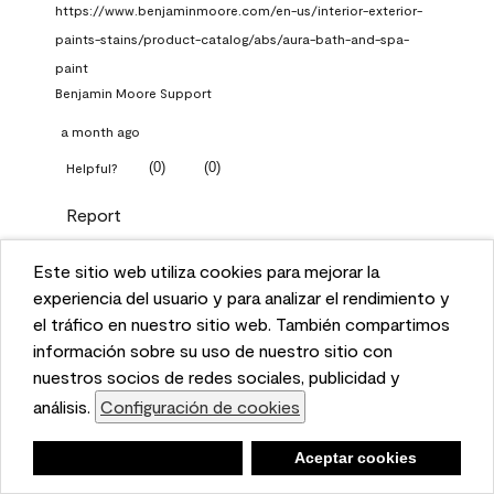
https://www.benjaminmoore.com/en-us/interior-exterior-
paints-stains/product-catalog/abs/aura-bath-and-spa-
paint
Benjamin Moore Support
a month ago
(
0
)
(
0
)
Helpful?
Report
Este sitio web utiliza cookies para mejorar la
Q: What Aura paint color
This website uses cookies to enhance user experience
experiencia del usuario y para analizar el rendimiento y
should I use in north facing
and to analyze performance and traffic on our website.
el tráfico en nuestro sitio web. También compartimos
entryway?
We also share information about your use of our site
información sobre su uso de nuestro sitio con
with our social media, advertising, and analytics
nuestros socios de redes sociales, publicidad y
TKpppp
partners.
análisis.
Configuración de cookies
Cookie Settings
a month ago
Negar
Deny
Aceptar cookies
Accept Cookies
1 Answer