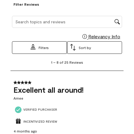
Filter Reviews
Search topics and reviews search region
Relevancy Info
Display
Filters
Sort by
1
1
–
8 of 25
Reviews
to
8
of
25
5 out of 5 stars.
Reviews
Excellent all around!
.
Amee
VERIFIED PURCHASER
INCENTIVIZED REVIEW
4 months ago