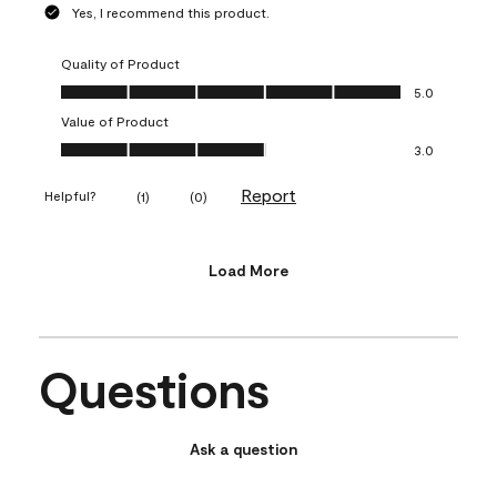
Yes, I recommend this product.
Quality of Product
Quality of Product, 5.0 out of 5
5.0
Value of Product
Value of Product, 3.0 out of 5
3.0
Report
Helpful?
(
1
)
(
0
)
Load More
Questions
Ask a question