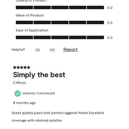
Quality of Product
Quality of Product, 5.0 out of 5
5.0
Value of Product
Value of Product, 5.0 out of 5
5.0
Ease of Application
Ease of Application, 5.0 out of 5
5.0
Report
Helpful?
(
3
)
(
0
)
5 out of 5 stars.
Simply the best
C.Moon
VERIFIED PURCHASER
8 months ago
Great quality paint with perfect eggshell finish! Excellent
coverage with minimal splatter.