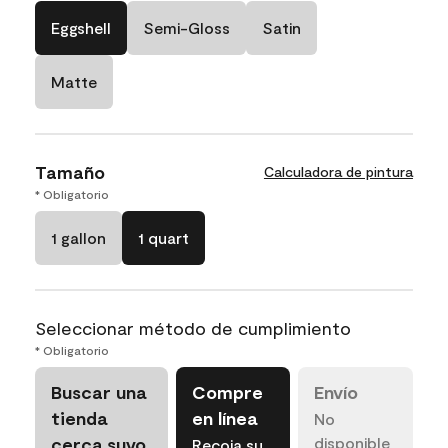
Eggshell
Semi-Gloss
Satin
Matte
Tamaño
Calculadora de pintura
* Obligatorio
1 gallon
1 quart
Seleccionar método de cumplimiento
* Obligatorio
Buscar una
Compre
Envío
tienda
en línea
No
cerca suyo
disponible
Recoja su