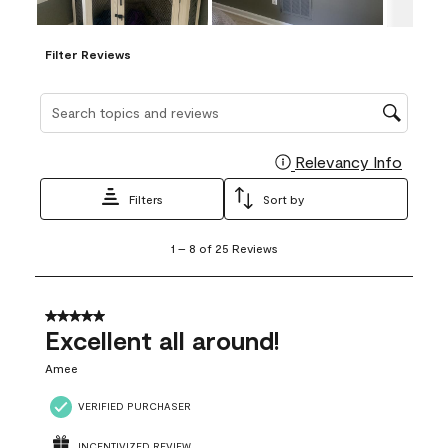
Filter Reviews
Search topics and reviews search region
Relevancy Info
Display
Filters
Sort by
1
1
–
8 of 25
Reviews
to
8
of
25
5 out of 5 stars.
Reviews
Excellent all around!
.
Amee
VERIFIED PURCHASER
INCENTIVIZED REVIEW