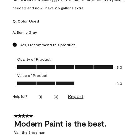
needed and now I have 2.5 gallons extra.
Q:
Color Used
A:
Bunny Gray
Yes, I recommend this product.
Quality of Product
Quality of Product, 5.0 out of 5
5.0
Value of Product
Value of Product, 3.0 out of 5
3.0
Report
Helpful?
(
1
)
(
0
)
5 out of 5 stars.
Modern Paint is the best.
Van the Shoeman