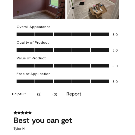
Overall Appearance
Overall Appearance, 5.0 out of 5
5.0
Quality of Product
Quality of Product, 5.0 out of 5
5.0
Value of Product
Value of Product, 5.0 out of 5
5.0
Ease of Application
Ease of Application, 5.0 out of 5
5.0
Report
Helpful?
(
2
)
(
0
)
5 out of 5 stars.
Best you can get
Tyler H