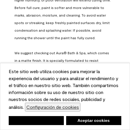
Before full cure, paint is softer and more vulnerable to 
marks, abrasion, moisture, and cleaning. To avoid water 
spots or streaking, keep freshly painted surfaces dry, limit 
condensation and splashing water. If possible, avoid 
running the shower until the paint has fully cured.

We suggest checking out Aura® Bath & Spa, which comes 
in a matte finish. It is specially formulated to resist 
surfactant leaching, which occurs when paint does not 
Este sitio web utiliza cookies para mejorar la
have enough time to fully cure before being exposed to 
This website uses cookies to enhance user experience
experiencia del usuario y para analizar el rendimiento y
high humidity. To learn more, feel free to check it out here: 
and to analyze performance and traffic on our website.
el tráfico en nuestro sitio web. También compartimos
https://www.benjaminmoore.com/en-us/interior-exterior-
We also share information about your use of our site
información sobre su uso de nuestro sitio con
paints-stains/product-catalog/abs/aura-bath-and-spa-
with our social media, advertising, and analytics
nuestros socios de redes sociales, publicidad y
paint
partners.
análisis.
Configuración de cookies
Cookie Settings
Benjamin Moore Support
Negar
Deny
Aceptar cookies
Accept Cookies
a month ago