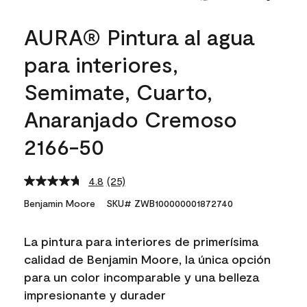
AURA® Pintura al agua
para interiores,
Semimate, Cuarto,
Anaranjado Cremoso
2166-50
4.8
(25)
Read
25
Benjamin Moore
SKU# ZWB100000001872740
Reviews.
Same
page
La pintura para interiores de primerísima
link.
calidad de Benjamin Moore, la única opción
para un color incomparable y una belleza
impresionante y durader