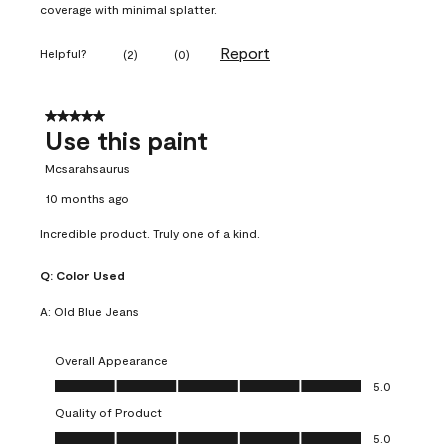
coverage with minimal splatter.
Report
Helpful?
(
2
)
(
0
)
5 out of 5 stars.
Use this paint
Mcsarahsaurus
10 months ago
Incredible product. Truly one of a kind.
Q:
Color Used
A:
Old Blue Jeans
Overall Appearance
Overall Appearance, 5.0 out of 5
5.0
Quality of Product
Quality of Product, 5.0 out of 5
5.0