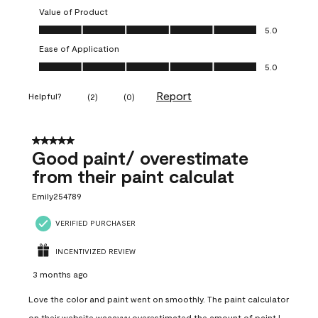
Value of Product
Value of Product, 5.0 out of 5
5.0
Ease of Application
Ease of Application, 5.0 out of 5
5.0
Report
Helpful?
(
2
)
(
0
)
5 out of 5 stars.
Good paint/ overestimate
from their paint calculat
Emily254789
VERIFIED PURCHASER
INCENTIVIZED REVIEW
3 months ago
Love the color and paint went on smoothly. The paint calculator
on their website waaayyy overestimated the amount of paint I