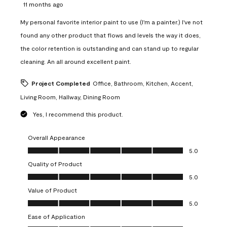
11 months ago
My personal favorite interior paint to use (I'm a painter.) I've not
found any other product that flows and levels the way it does,
the color retention is outstanding and can stand up to regular
cleaning. An all around excellent paint.
Project Completed
Office, Bathroom, Kitchen, Accent,
Living Room, Hallway, Dining Room
Yes, I recommend this product.
Overall Appearance
Overall Appearance, 5.0 out of 5
5.0
Quality of Product
Quality of Product, 5.0 out of 5
5.0
Value of Product
Value of Product, 5.0 out of 5
5.0
Ease of Application
Ease of Application, 5.0 out of 5