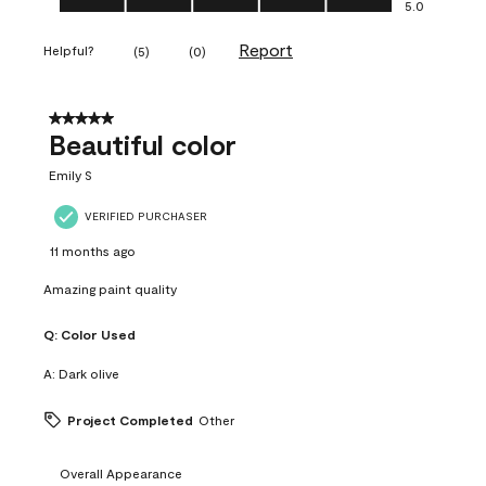
5.0
Report
Helpful?
(
5
)
(
0
)
5 out of 5 stars.
Beautiful color
Emily S
VERIFIED PURCHASER
11 months ago
Amazing paint quality
Q:
Color Used
A:
Dark olive
Project Completed
Other
Overall Appearance