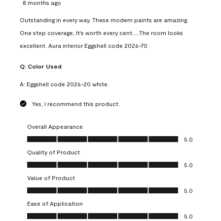
8 months ago
Outstanding in every way. These modern paints are amazing.
One step coverage, It's worth every cent.....The room looks
excellent. Aura interior Eggshell code 2026-70
Q:
Color Used
A:
Eggshell code 2026-20 white.
Yes, I recommend this product.
Overall Appearance
Overall Appearance, 5.0 out of 5
5.0
Quality of Product
Quality of Product, 5.0 out of 5
5.0
Value of Product
Value of Product, 5.0 out of 5
5.0
Ease of Application
Ease of Application, 5.0 out of 5
5.0