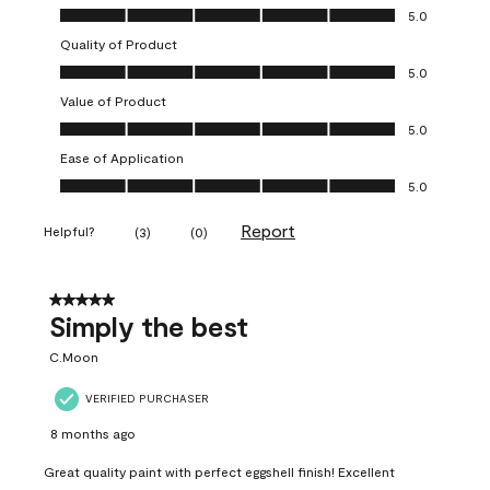
Overall Appearance, 5.0 out of 5
5.0
Quality of Product
Quality of Product, 5.0 out of 5
5.0
Value of Product
Value of Product, 5.0 out of 5
5.0
Ease of Application
Ease of Application, 5.0 out of 5
5.0
Report
Helpful?
(
3
)
(
0
)
5 out of 5 stars.
Simply the best
C.Moon
VERIFIED PURCHASER
8 months ago
Great quality paint with perfect eggshell finish! Excellent