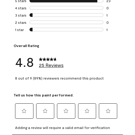
5 stars
stars
23
23 reviews with 5
4 stars
stars
0
0 reviews with 4 
3 stars
stars
1
1 review with 3 st
2 stars
stars
0
0 reviews with 2 
1 star
stars
1
1 review with 1 sta
Overall Rating
4.8
25 Reviews
8 out of 9 (89%) reviewers recommend this product
Tell us how this paint performed.
Select
Select
Select
Select
Select
to
to
to
to
to
Adding a review will require a valid email for verification
rate
rate
rate
rate
rate