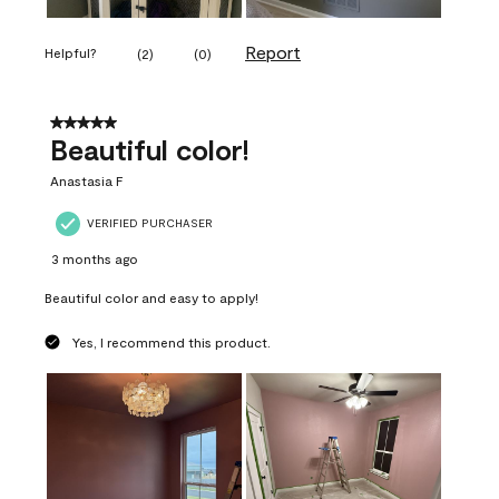
Report
Helpful?
(
2
)
(
0
)
5 out of 5 stars.
Beautiful color!
Anastasia F
VERIFIED PURCHASER
3 months ago
Beautiful color and easy to apply!
Yes, I recommend this product.