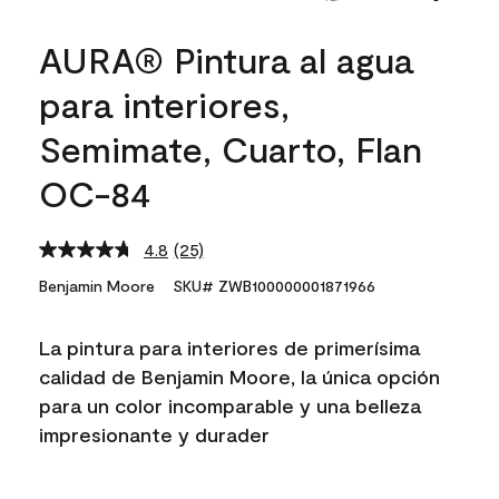
AURA® Pintura al agua
para interiores,
Semimate, Cuarto, Flan
OC-84
4.8
(25)
Read
25
Benjamin Moore
SKU# ZWB100000001871966
Reviews.
Same
page
La pintura para interiores de primerísima
link.
calidad de Benjamin Moore, la única opción
para un color incomparable y una belleza
impresionante y durader