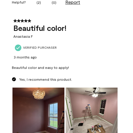
Report
Helpful?
(
2
)
(
0
)
5 out of 5 stars.
Beautiful color!
Anastasia F
VERIFIED PURCHASER
3 months ago
Beautiful color and easy to apply!
Yes, I recommend this product.