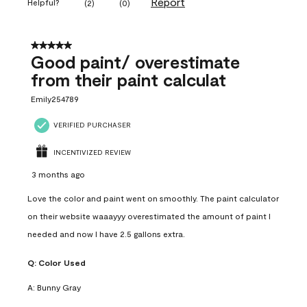
Report
Helpful?
(
2
)
(
0
)
5 out of 5 stars.
Good paint/ overestimate
from their paint calculat
Emily254789
VERIFIED PURCHASER
INCENTIVIZED REVIEW
3 months ago
Love the color and paint went on smoothly. The paint calculator
on their website waaayyy overestimated the amount of paint I
needed and now I have 2.5 gallons extra.
Q:
Color Used
A:
Bunny Gray