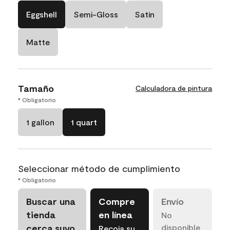
Eggshell
Semi-Gloss
Satin
Matte
Tamaño
Calculadora de pintura
* Obligatorio
1 gallon
1 quart
Seleccionar método de cumplimiento
* Obligatorio
Buscar una
Compre
Envío
tienda
en línea
No
cerca suyo
disponible
Recoja su