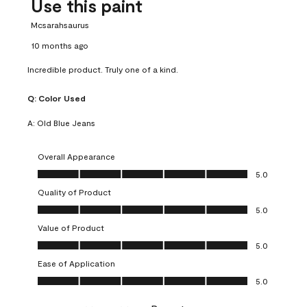
Use this paint
Mcsarahsaurus
10 months ago
Incredible product. Truly one of a kind.
Q:
Color Used
A:
Old Blue Jeans
Overall Appearance
Overall Appearance, 5.0 out of 5
5.0
Quality of Product
Quality of Product, 5.0 out of 5
5.0
Value of Product
Value of Product, 5.0 out of 5
5.0
Ease of Application
Ease of Application, 5.0 out of 5
5.0