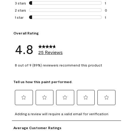
0 reviews with 4 
3 stars
stars
1
1 review with 3 st
2 stars
stars
0
0 reviews with 2 
1 star
stars
1
1 review with 1 sta
Overall Rating
4.8
25 Reviews
8 out of 9 (89%) reviewers recommend this product
Tell us how this paint performed.
Select
Select
Select
Select
Select
to
to
to
to
to
Adding a review will require a valid email for verification
rate
rate
rate
rate
rate
the
the
the
the
the
Average Customer Ratings
item
item
item
item
item