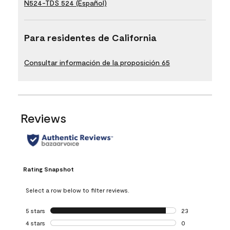
N524-TDS 524 (Español)
Para residentes de California
Consultar información de la proposición 65
Reviews
Rating Snapshot
Select a row below to filter reviews.
5 stars
stars
23
23 reviews with 5
4 stars
stars
0