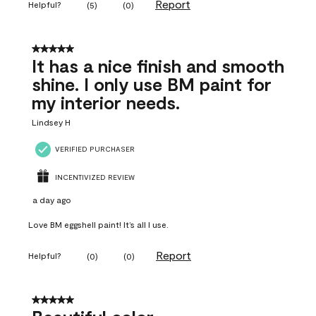
Report
Helpful?
(
5
)
(
0
)
5 out of 5 stars.
It has a nice finish and smooth
shine. I only use BM paint for
my interior needs.
Lindsey H
VERIFIED PURCHASER
INCENTIVIZED REVIEW
a day ago
Love BM eggshell paint! It’s all I use.
Report
Helpful?
(
0
)
(
0
)
5 out of 5 stars.