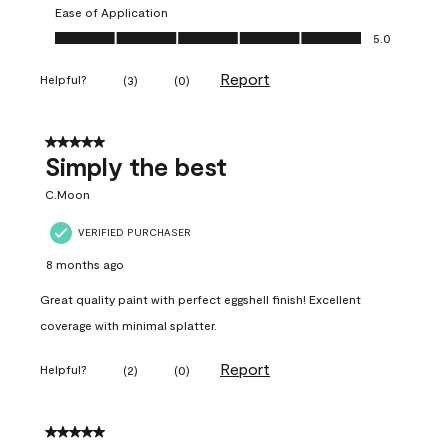
Ease of Application
Ease of Application, 5.0 out of 5
5.0
Report
Helpful?
(
3
)
(
0
)
5 out of 5 stars.
Simply the best
C.Moon
VERIFIED PURCHASER
8 months ago
Great quality paint with perfect eggshell finish! Excellent
coverage with minimal splatter.
Report
Helpful?
(
2
)
(
0
)
5 out of 5 stars.