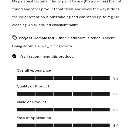
My personal favorite interior paint to use (I'm a painter.) I've not
found any other product that flows and levels the way it does,
the color retention is outstanding and can stand up to regular
cleaning. An all around excellent paint.
Project Completed
Office, Bathroom, Kitchen, Accent,
Living Room, Hallway, Dining Room
Yes, I recommend this product.
Overall Appearance
Overall Appearance, 5.0 out of 5
5.0
Quality of Product
Quality of Product, 5.0 out of 5
5.0
Value of Product
Value of Product, 5.0 out of 5
5.0
Ease of Application
Ease of Application, 5.0 out of 5
5.0