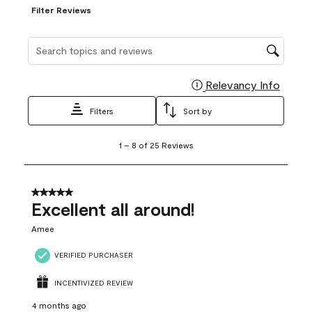
Filter Reviews
Search topics and reviews search region
Relevancy Info
Display
Filters
Sort by
1
1
–
8 of 25
Reviews
to
8
of
25
5 out of 5 stars.
Reviews
Excellent all around!
.
Amee
VERIFIED PURCHASER
INCENTIVIZED REVIEW
4 months ago