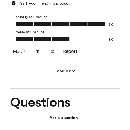
Yes, I recommend this product.
Quality of Product
Quality of Product, 5.0 out of 5
5.0
Value of Product
Value of Product, 3.0 out of 5
3.0
Report
Helpful?
(
1
)
(
0
)
Load More
Questions
Ask a question