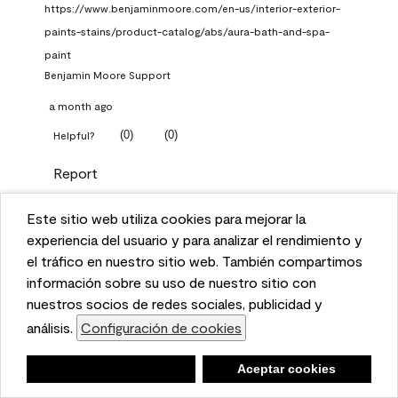
https://www.benjaminmoore.com/en-us/interior-exterior-
paints-stains/product-catalog/abs/aura-bath-and-spa-
paint
Benjamin Moore Support
a month ago
(
0
)
(
0
)
Helpful?
Report
Este sitio web utiliza cookies para mejorar la
Q: What Aura paint color
This website uses cookies to enhance user experience
experiencia del usuario y para analizar el rendimiento y
should I use in north facing
and to analyze performance and traffic on our website.
el tráfico en nuestro sitio web. También compartimos
entryway?
We also share information about your use of our site
información sobre su uso de nuestro sitio con
with our social media, advertising, and analytics
nuestros socios de redes sociales, publicidad y
TKpppp
partners.
análisis.
Configuración de cookies
Cookie Settings
a month ago
Negar
Deny
Aceptar cookies
Accept Cookies
1 Answer