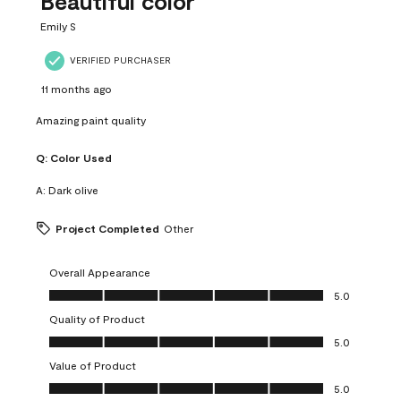
Beautiful color
Emily S
VERIFIED PURCHASER
11 months ago
Amazing paint quality
Q:
Color Used
A:
Dark olive
Project Completed
Other
Overall Appearance
Overall Appearance, 5.0 out of 5
5.0
Quality of Product
Quality of Product, 5.0 out of 5
5.0
Value of Product
Value of Product, 5.0 out of 5
5.0