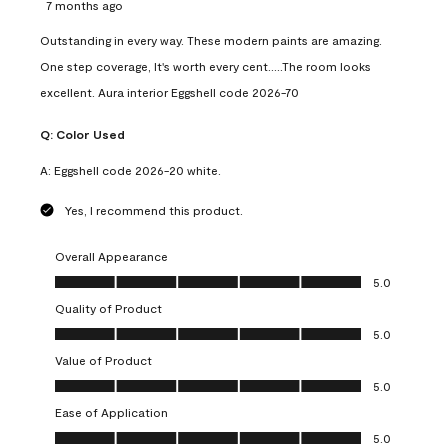
7 months ago
Outstanding in every way. These modern paints are amazing.
One step coverage, It's worth every cent.....The room looks
excellent. Aura interior Eggshell code 2026-70
Q:
Color Used
A:
Eggshell code 2026-20 white.
Yes, I recommend this product.
Overall Appearance
Overall Appearance, 5.0 out of 5
5.0
Quality of Product
Quality of Product, 5.0 out of 5
5.0
Value of Product
Value of Product, 5.0 out of 5
5.0
Ease of Application
Ease of Application, 5.0 out of 5
5.0