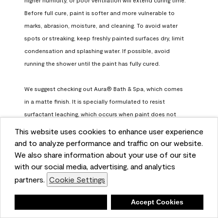
Before full cure, paint is softer and more vulnerable to 
marks, abrasion, moisture, and cleaning. To avoid water 
spots or streaking, keep freshly painted surfaces dry, limit 
condensation and splashing water. If possible, avoid 
running the shower until the paint has fully cured.

We suggest checking out Aura® Bath & Spa, which comes 
in a matte finish. It is specially formulated to resist 
surfactant leaching, which occurs when paint does not 
have enough time to fully cure before being exposed to 
This website uses cookies to enhance user experience
high humidity. To learn more, feel free to check it out here: 
and to analyze performance and traffic on our website.
https://www.benjaminmoore.com/en-us/interior-exterior-
We also share information about your use of our site
paints-stains/product-catalog/abs/aura-bath-and-spa-
with our social media, advertising, and analytics
paint
partners.
Cookie Settings
Benjamin Moore Support
Deny
Accept Cookies
a month ago