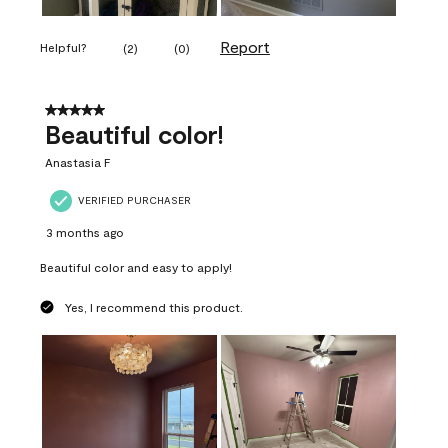
Report
Helpful?
(
2
)
(
0
)
5 out of 5 stars.
Beautiful color!
Anastasia F
VERIFIED PURCHASER
3 months ago
Beautiful color and easy to apply!
Yes, I recommend this product.