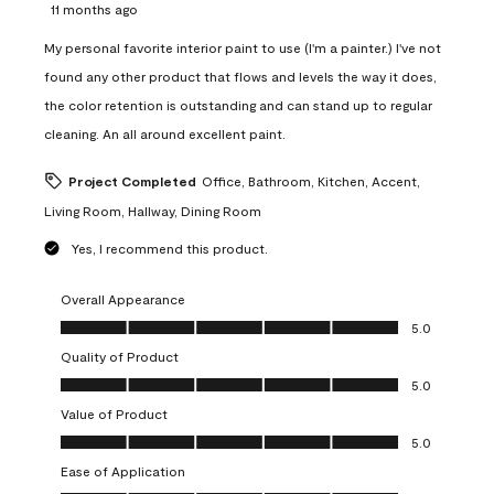
11 months ago
My personal favorite interior paint to use (I'm a painter.) I've not
found any other product that flows and levels the way it does,
the color retention is outstanding and can stand up to regular
cleaning. An all around excellent paint.
Project Completed
Office, Bathroom, Kitchen, Accent,
Living Room, Hallway, Dining Room
Yes, I recommend this product.
Overall Appearance
Overall Appearance, 5.0 out of 5
5.0
Quality of Product
Quality of Product, 5.0 out of 5
5.0
Value of Product
Value of Product, 5.0 out of 5
5.0
Ease of Application
Ease of Application, 5.0 out of 5