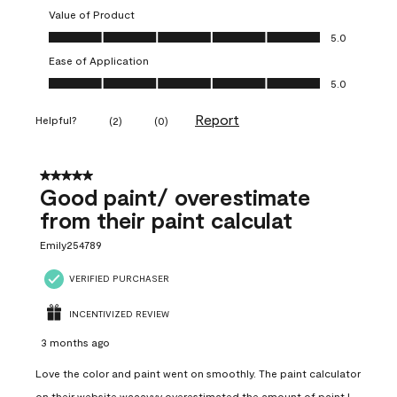
Value of Product
Value of Product, 5.0 out of 5
5.0
Ease of Application
Ease of Application, 5.0 out of 5
5.0
Report
Helpful?
(
2
)
(
0
)
5 out of 5 stars.
Good paint/ overestimate
from their paint calculat
Emily254789
VERIFIED PURCHASER
INCENTIVIZED REVIEW
3 months ago
Love the color and paint went on smoothly. The paint calculator
on their website waaayyy overestimated the amount of paint I