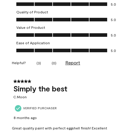
Overall Appearance, 5.0 out of 5
5.0
Quality of Product
Quality of Product, 5.0 out of 5
5.0
Value of Product
Value of Product, 5.0 out of 5
5.0
Ease of Application
Ease of Application, 5.0 out of 5
5.0
Report
Helpful?
(
3
)
(
0
)
5 out of 5 stars.
Simply the best
C.Moon
VERIFIED PURCHASER
8 months ago
Great quality paint with perfect eggshell finish! Excellent