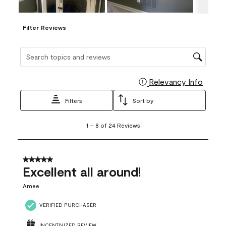
Filter Reviews
Search topics and reviews search region
Relevancy Info
Display
Filters
Sort by
1
1
–
8 of 24
Reviews
to
8
of
24
5 out of 5 stars.
Reviews
Excellent all around!
.
Amee
VERIFIED PURCHASER
INCENTIVIZED REVIEW