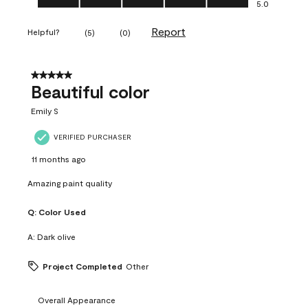
5.0
Report
Helpful?
(
5
)
(
0
)
5 out of 5 stars.
Beautiful color
Emily S
VERIFIED PURCHASER
11 months ago
Amazing paint quality
Q:
Color Used
A:
Dark olive
Project Completed
Other
Overall Appearance