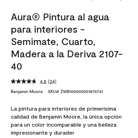
Aura® Pintura al agua
para interiores -
Semimate, Cuarto,
Madera a la Deriva 2107-
40
4.8
(24)
Read
24
Benjamin Moore
SKU# ZWB100000001876741
Reviews.
Same
page
La pintura para interiores de primerísima
link.
calidad de Benjamin Moore, la única opción
para un color incomparable y una belleza
impresionante y durader