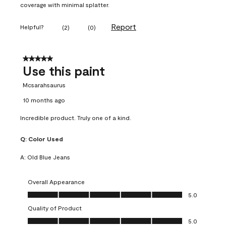
coverage with minimal splatter.
Report
Helpful?
(
2
)
(
0
)
5 out of 5 stars.
Use this paint
Mcsarahsaurus
10 months ago
Incredible product. Truly one of a kind.
Q:
Color Used
A:
Old Blue Jeans
Overall Appearance
Overall Appearance, 5.0 out of 5
5.0
Quality of Product
Quality of Product, 5.0 out of 5
5.0