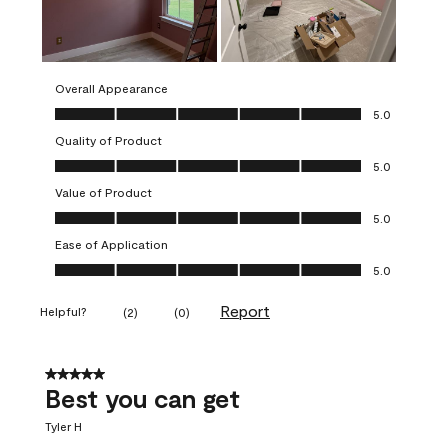
Overall Appearance
Overall Appearance, 5.0 out of 5
5.0
Quality of Product
Quality of Product, 5.0 out of 5
5.0
Value of Product
Value of Product, 5.0 out of 5
5.0
Ease of Application
Ease of Application, 5.0 out of 5
5.0
Report
Helpful?
(
2
)
(
0
)
5 out of 5 stars.
Best you can get
Tyler H