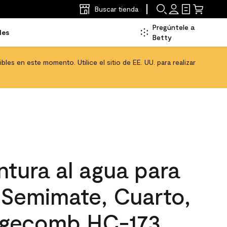
Buscar tienda
Pregúntele a
les
Betty
les en este momento. Utilice el sitio de EE. UU. para realizar
tura al agua para
, Semimate, Cuarto,
dgecomb HC-173