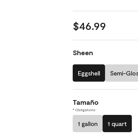
$46.99
Sheen
Eggshell
Semi-Glo
Tamaño
* Obligatorio
1 gallon
1 quart