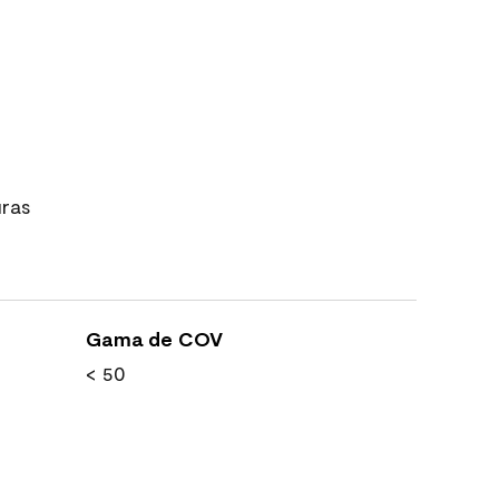
uras
Gama de COV
< 50