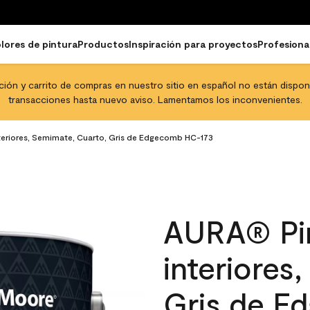
lores de pintura
Productos
Inspiración para proyectos
Profesiona
pción y carrito de compras en nuestro sitio en español no están disponib
transacciones hasta nuevo aviso. Lamentamos los inconvenientes.
teriores, Semimate, Cuarto, Gris de Edgecomb HC-173
AURA® Pin
interiores
Gris de E