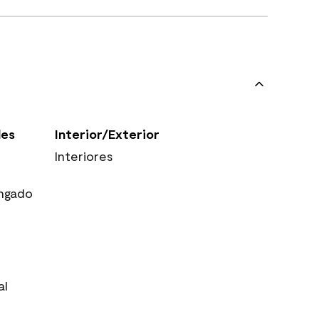
les
Interior/Exterior
Interiores
ngado
al