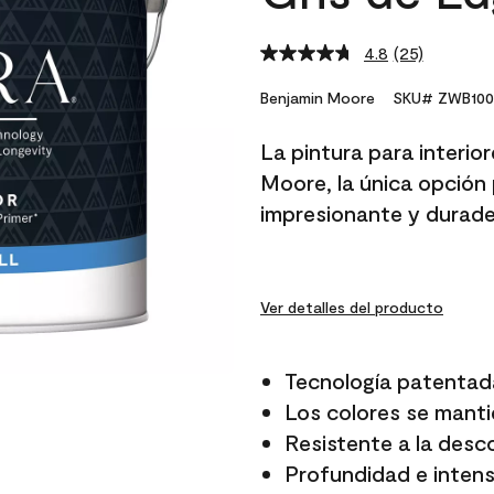
4.8
(25)
Read
25
Reviews.
Benjamin Moore
SKU# ZWB100
Same
page
La pintura para interio
link.
Moore, la única opción 
impresionante y durade
Ver detalles del producto
Tecnología patentad
Los colores se manti
Resistente a la desc
Profundidad e intensi