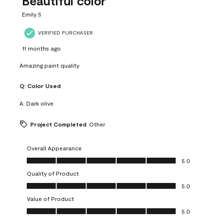
Beautiful color
Emily S
VERIFIED PURCHASER
11 months ago
Amazing paint quality
Q:
Color Used
A:
Dark olive
Project Completed
Other
Overall Appearance
Overall Appearance, 5.0 out of 5
5.0
Quality of Product
Quality of Product, 5.0 out of 5
5.0
Value of Product
Value of Product, 5.0 out of 5
5.0