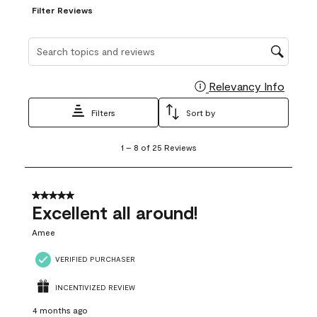
Filter Reviews
Search topics and reviews search region
Relevancy Info
Display
Filters
Sort by
1
1
–
8 of 25
Reviews
to
8
of
25
5 out of 5 stars.
Reviews
Excellent all around!
.
Amee
VERIFIED PURCHASER
INCENTIVIZED REVIEW
4 months ago