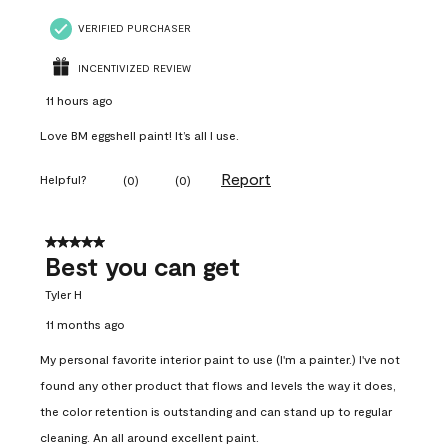
VERIFIED PURCHASER
INCENTIVIZED REVIEW
11 hours ago
Love BM eggshell paint! It’s all I use.
Report
Helpful?
(
0
)
(
0
)
5 out of 5 stars.
Best you can get
Tyler H
11 months ago
My personal favorite interior paint to use (I'm a painter.) I've not
found any other product that flows and levels the way it does,
the color retention is outstanding and can stand up to regular
cleaning. An all around excellent paint.