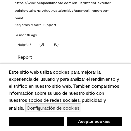
https://www.benjaminmoore.com/en-us/interior-exterior-
paints-stains/product-catalog/abs/aura-bath-and-spa-
paint
Benjamin Moore Support
a month ago
(
0
)
(
0
)
Helpful?
Report
Este sitio web utiliza cookies para mejorar la
Q: What Aura paint color
This website uses cookies to enhance user experience
experiencia del usuario y para analizar el rendimiento y
should I use in north facing
and to analyze performance and traffic on our website.
el tráfico en nuestro sitio web. También compartimos
entryway?
We also share information about your use of our site
información sobre su uso de nuestro sitio con
with our social media, advertising, and analytics
nuestros socios de redes sociales, publicidad y
TKpppp
partners.
análisis.
Configuración de cookies
Cookie Settings
a month ago
Negar
Deny
Aceptar cookies
Accept Cookies
1 Answer