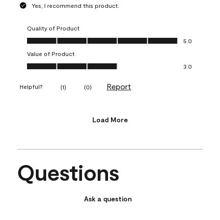
Yes, I recommend this product.
Quality of Product
Quality of Product, 5.0 out of 5
5.0
Value of Product
Value of Product, 3.0 out of 5
3.0
Report
Helpful?
(
1
)
(
0
)
Load More
Questions
Ask a question