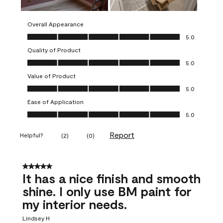
Overall Appearance
Overall Appearance, 5.0 out of 5
5.0
Quality of Product
Quality of Product, 5.0 out of 5
5.0
Value of Product
Value of Product, 5.0 out of 5
5.0
Ease of Application
Ease of Application, 5.0 out of 5
5.0
Report
Helpful?
(
2
)
(
0
)
5 out of 5 stars.
It has a nice finish and smooth
shine. I only use BM paint for
my interior needs.
Lindsey H