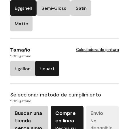
Eggshell
Semi-Gloss
Satin
Matte
Tamaño
Calculadora de pintura
* Obligatorio
1 gallon
1 quart
Seleccionar método de cumplimiento
* Obligatorio
Buscar una
Compre
Envío
tienda
en línea
No
cerca suyo
disponible
Recoja su