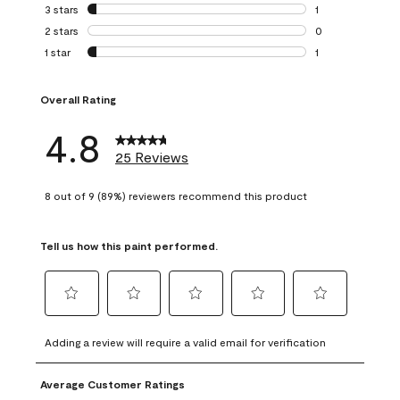
0 reviews with 4 
3 stars
stars
1
1 review with 3 st
2 stars
stars
0
0 reviews with 2 
1 star
stars
1
1 review with 1 sta
Overall Rating
4.8
25 Reviews
8 out of 9 (89%) reviewers recommend this product
Tell us how this paint performed.
Select
Select
Select
Select
Select
to
to
to
to
to
Adding a review will require a valid email for verification
rate
rate
rate
rate
rate
the
the
the
the
the
Average Customer Ratings
item
item
item
item
item