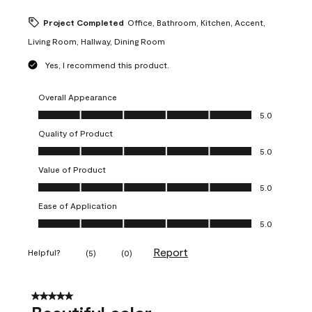
Project Completed
Office, Bathroom, Kitchen, Accent,
Living Room, Hallway, Dining Room
Yes, I recommend this product.
Overall Appearance
Overall Appearance, 5.0 out of 5
5.0
Quality of Product
Quality of Product, 5.0 out of 5
5.0
Value of Product
Value of Product, 5.0 out of 5
5.0
Ease of Application
Ease of Application, 5.0 out of 5
5.0
Report
Helpful?
(
5
)
(
0
)
5 out of 5 stars.