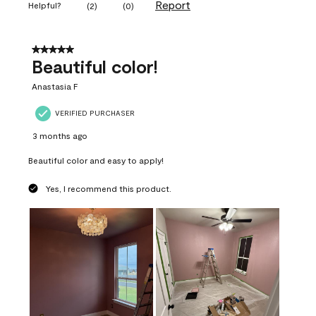
Report
Helpful?
(
2
)
(
0
)
5 out of 5 stars.
Beautiful color!
Anastasia F
VERIFIED PURCHASER
3 months ago
Beautiful color and easy to apply!
Yes, I recommend this product.