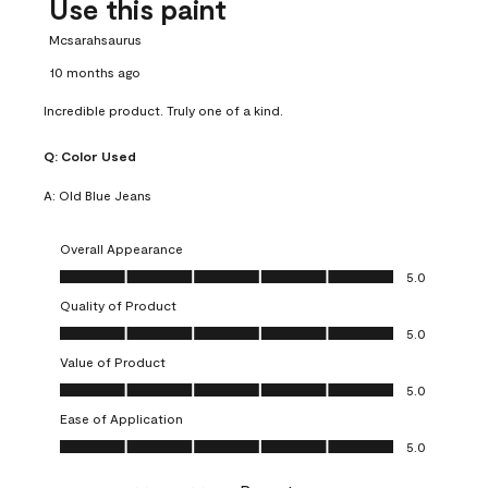
Use this paint
Mcsarahsaurus
10 months ago
Incredible product. Truly one of a kind.
Q:
Color Used
A:
Old Blue Jeans
Overall Appearance
Overall Appearance, 5.0 out of 5
5.0
Quality of Product
Quality of Product, 5.0 out of 5
5.0
Value of Product
Value of Product, 5.0 out of 5
5.0
Ease of Application
Ease of Application, 5.0 out of 5
5.0