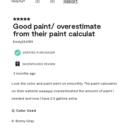
Report
Helpful?
(
2
)
(
0
)
5 out of 5 stars.
Good paint/ overestimate
from their paint calculat
Emily254789
VERIFIED PURCHASER
INCENTIVIZED REVIEW
3 months ago
Love the color and paint went on smoothly. The paint calculator
on their website waaayyy overestimated the amount of paint I
needed and now I have 2.5 gallons extra.
Q:
Color Used
A:
Bunny Gray