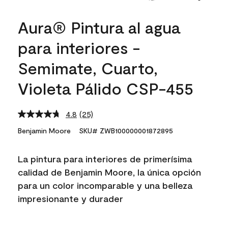
Aura® Pintura al agua
para interiores -
Semimate, Cuarto,
Violeta Pálido CSP-455
4.8
(25)
Read
25
Benjamin Moore
SKU# ZWB100000001872895
Reviews.
Same
page
La pintura para interiores de primerísima
link.
calidad de Benjamin Moore, la única opción
para un color incomparable y una belleza
impresionante y durader