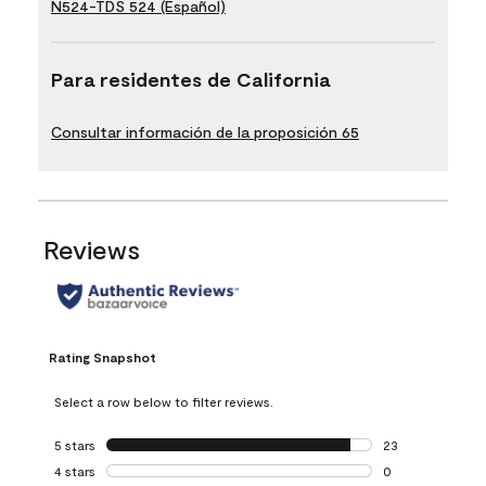
N524-TDS 524 (Español)
Para residentes de California
Consultar información de la proposición 65
Reviews
Rating Snapshot
Select a row below to filter reviews.
5 stars
stars
23
23 reviews with 5
4 stars
stars
0