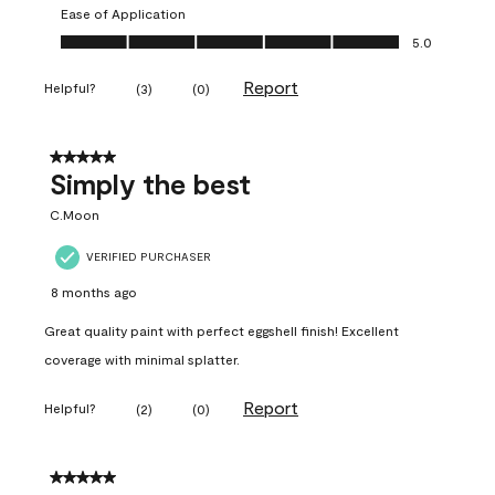
Ease of Application
Ease of Application, 5.0 out of 5
5.0
Report
Helpful?
(
3
)
(
0
)
5 out of 5 stars.
Simply the best
C.Moon
VERIFIED PURCHASER
8 months ago
Great quality paint with perfect eggshell finish! Excellent
coverage with minimal splatter.
Report
Helpful?
(
2
)
(
0
)
5 out of 5 stars.