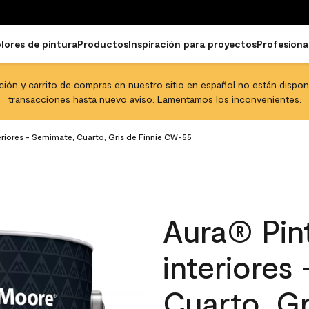
lores de pintura
Productos
Inspiración para proyectos
Profesiona
pción y carrito de compras en nuestro sitio en español no están disponib
transacciones hasta nuevo aviso. Lamentamos los inconvenientes.
eriores - Semimate, Cuarto, Gris de Finnie CW-55
Aura® Pint
interiores
Cuarto, Gr