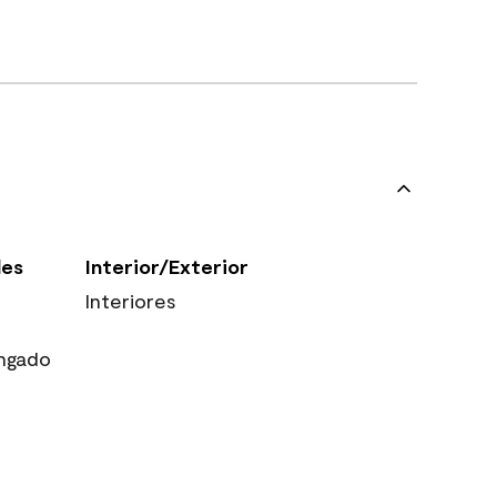
les
Interior/Exterior
Interiores
ngado