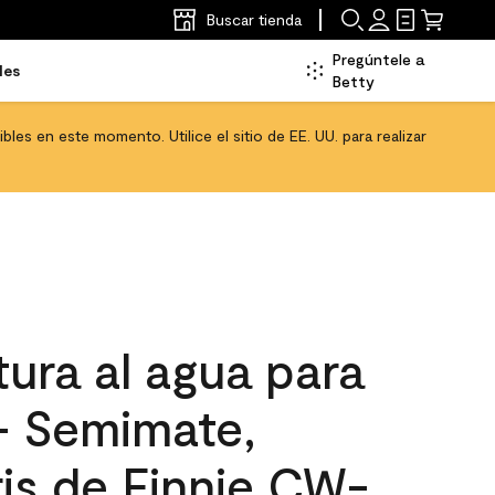
Buscar tienda
Pregúntele a
les
Betty
les en este momento. Utilice el sitio de EE. UU. para realizar
ura al agua para
 - Semimate,
is de Finnie CW-