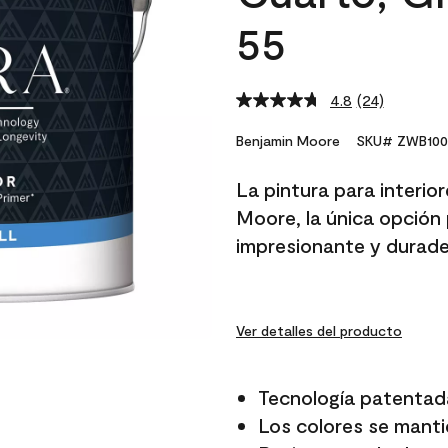
55
4.8
(24)
Read
24
Reviews.
Benjamin Moore
SKU# ZWB100
Same
page
La pintura para interio
link.
Moore, la única opción 
impresionante y durade
Ver detalles del producto
Tecnología patentad
Los colores se manti