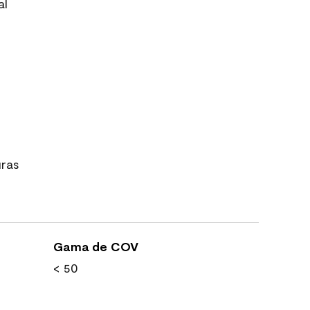
al
uras
Gama de COV
< 50