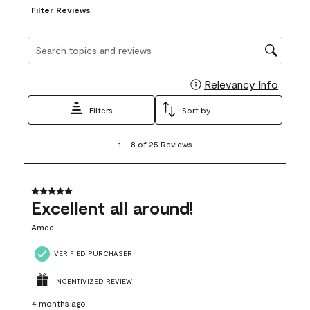
Filter Reviews
Search topics and reviews search region
Relevancy Info
Display
Filters
Sort by
1
1
–
8 of 25
Reviews
to
8
of
25
5 out of 5 stars.
Reviews
Excellent all around!
.
Amee
VERIFIED PURCHASER
INCENTIVIZED REVIEW
4 months ago