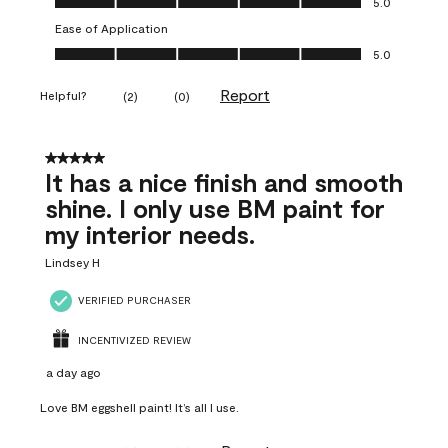
5.0
Ease of Application
Ease of Application, 5.0 out of 5
5.0
Report
Helpful?
(
2
)
(
0
)
5 out of 5 stars.
It has a nice finish and smooth
shine. I only use BM paint for
my interior needs.
Lindsey H
VERIFIED PURCHASER
INCENTIVIZED REVIEW
a day ago
Love BM eggshell paint! It’s all I use.