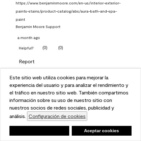
https://www.benjaminmoore.com/en-us/interior-exterior-
paints-stains/product-catalog/abs/aura-bath-and-spa-
paint
Benjamin Moore Support
a month ago
(
0
)
(
0
)
Helpful?
Report
Este sitio web utiliza cookies para mejorar la
Q: What Aura paint color
This website uses cookies to enhance user experience
experiencia del usuario y para analizar el rendimiento y
should I use in north facing
and to analyze performance and traffic on our website.
el tráfico en nuestro sitio web. También compartimos
entryway?
We also share information about your use of our site
información sobre su uso de nuestro sitio con
with our social media, advertising, and analytics
nuestros socios de redes sociales, publicidad y
TKpppp
partners.
análisis.
Configuración de cookies
Cookie Settings
a month ago
Negar
Deny
Aceptar cookies
Accept Cookies
1 Answer