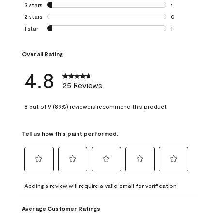
0 reviews with 4 
3 stars
stars
1
1 review with 3 st
2 stars
stars
0
0 reviews with 2 
1 star
stars
1
1 review with 1 sta
Overall Rating
4.8
25 Reviews
8 out of 9 (89%) reviewers recommend this product
Tell us how this paint performed.
Select
Select
Select
Select
Select
to
to
to
to
to
Adding a review will require a valid email for verification
rate
rate
rate
rate
rate
the
the
the
the
the
Average Customer Ratings
item
item
item
item
item