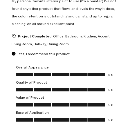
My personal favorite interior paint to use (I'm a painter.) I've not
found any other product that flows and levels the way it does,
the color retention is outstanding and can stand up to regular
cleaning. An all around excellent paint.
Project Completed
Office, Bathroom, Kitchen, Accent,
Living Room, Hallway, Dining Room
Yes, I recommend this product.
Overall Appearance
Overall Appearance, 5.0 out of 5
5.0
Quality of Product
Quality of Product, 5.0 out of 5
5.0
Value of Product
Value of Product, 5.0 out of 5
5.0
Ease of Application
Ease of Application, 5.0 out of 5
5.0