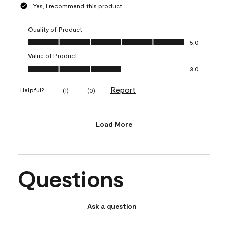
Yes, I recommend this product.
Quality of Product
Quality of Product, 5.0 out of 5
5.0
Value of Product
Value of Product, 3.0 out of 5
3.0
Report
Helpful?
(
1
)
(
0
)
Load More
Questions
Ask a question