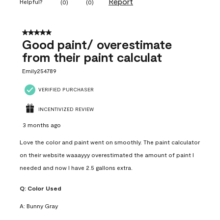
Report
Helpful?
(
0
)
(
0
)
5 out of 5 stars.
Good paint/ overestimate
from their paint calculat
Emily254789
VERIFIED PURCHASER
INCENTIVIZED REVIEW
3 months ago
Love the color and paint went on smoothly. The paint calculator
on their website waaayyy overestimated the amount of paint I
needed and now I have 2.5 gallons extra.
Q:
Color Used
A:
Bunny Gray