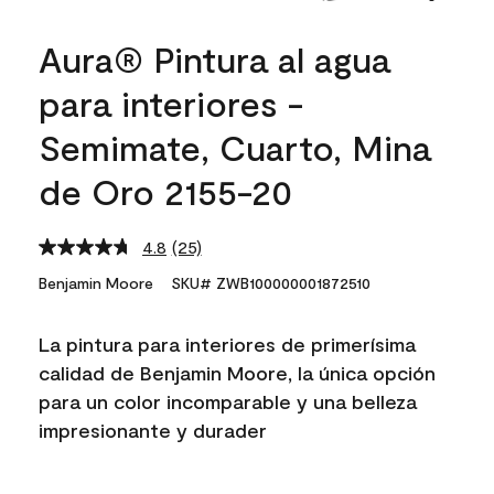
Aura® Pintura al agua
para interiores -
Semimate, Cuarto, Mina
de Oro 2155-20
4.8
(25)
Read
25
Benjamin Moore
SKU# ZWB100000001872510
Reviews.
Same
page
La pintura para interiores de primerísima
link.
calidad de Benjamin Moore, la única opción
para un color incomparable y una belleza
impresionante y durader