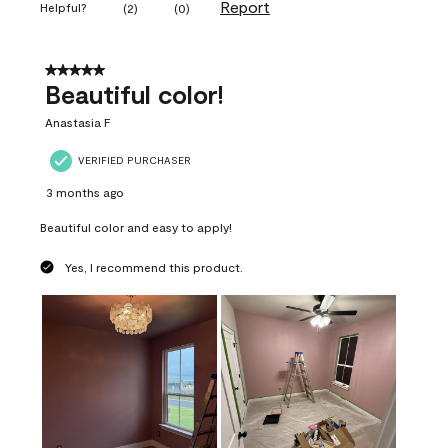
Report
Helpful?
(
2
)
(
0
)
5 out of 5 stars.
Beautiful color!
Anastasia F
VERIFIED PURCHASER
3 months ago
Beautiful color and easy to apply!
Yes, I recommend this product.