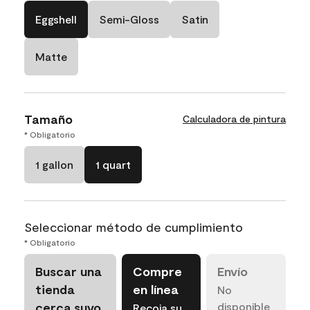
Eggshell
Semi-Gloss
Satin
Matte
Tamaño
Calculadora de pintura
* Obligatorio
1 gallon
1 quart
Seleccionar método de cumplimiento
* Obligatorio
Buscar una
Compre
Envío
tienda
en línea
No
cerca suyo
disponible
Recoja su