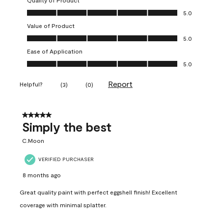
Quality of Product
Quality of Product, 5.0 out of 5
5.0
Value of Product
Value of Product, 5.0 out of 5
5.0
Ease of Application
Ease of Application, 5.0 out of 5
5.0
Report
Helpful?
(
3
)
(
0
)
5 out of 5 stars.
Simply the best
C.Moon
VERIFIED PURCHASER
8 months ago
Great quality paint with perfect eggshell finish! Excellent
coverage with minimal splatter.