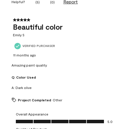
Report
Helpful?
(
5
)
(
0
)
5 out of 5 stars.
Beautiful color
Emily S
VERIFIED PURCHASER
11 months ago
Amazing paint quality
Q:
Color Used
A:
Dark olive
Project Completed
Other
Overall Appearance
Overall Appearance, 5.0 out of 5
5.0