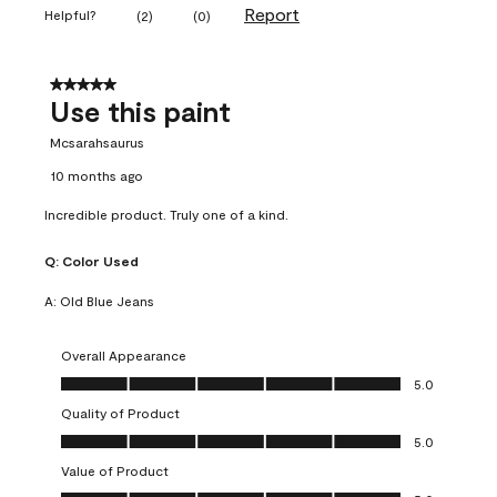
Report
Helpful?
(
2
)
(
0
)
5 out of 5 stars.
Use this paint
Mcsarahsaurus
10 months ago
Incredible product. Truly one of a kind.
Q:
Color Used
A:
Old Blue Jeans
Overall Appearance
Overall Appearance, 5.0 out of 5
5.0
Quality of Product
Quality of Product, 5.0 out of 5
5.0
Value of Product
Value of Product, 5.0 out of 5