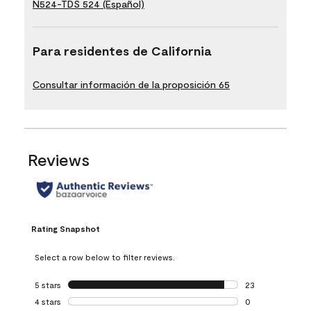
N524-TDS 524 (Español)
Para residentes de California
Consultar información de la proposición 65
Reviews
Rating Snapshot
Select a row below to filter reviews.
5 stars
stars
23
23 reviews with 5
4 stars
stars
0