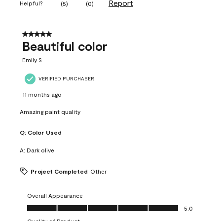
Report
Helpful?
(
5
)
(
0
)
5 out of 5 stars.
Beautiful color
Emily S
VERIFIED PURCHASER
11 months ago
Amazing paint quality
Q:
Color Used
A:
Dark olive
Project Completed
Other
Overall Appearance
Overall Appearance, 5.0 out of 5
5.0