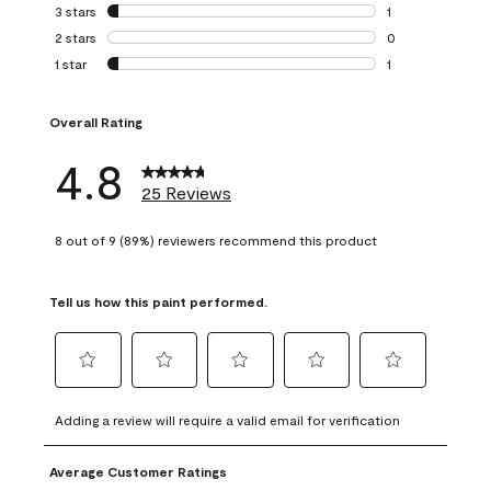
0 reviews with 4 
3 stars
stars
1
1 review with 3 st
2 stars
stars
0
0 reviews with 2 
1 star
stars
1
1 review with 1 sta
Overall Rating
4.8
25 Reviews
8 out of 9 (89%) reviewers recommend this product
Tell us how this paint performed.
Select
Select
Select
Select
Select
to
to
to
to
to
Adding a review will require a valid email for verification
rate
rate
rate
rate
rate
the
the
the
the
the
Average Customer Ratings
item
item
item
item
item