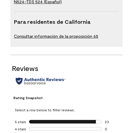
N524-TDS 524 (Español)
Para residentes de California
Consultar información de la proposición 65
Reviews
Rating Snapshot
Select a row below to filter reviews.
5 stars
stars
23
23 reviews with 5
4 stars
stars
0