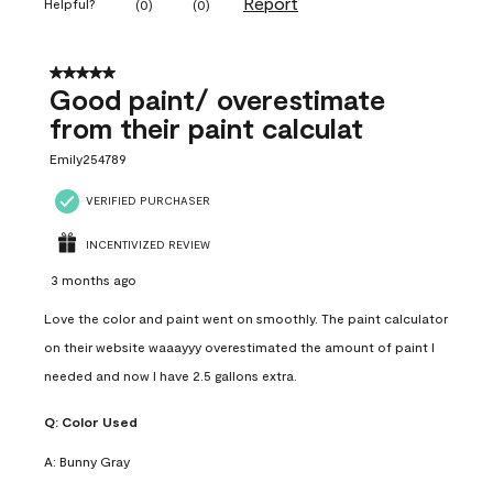
Report
Helpful?
(
0
)
(
0
)
5 out of 5 stars.
Good paint/ overestimate
from their paint calculat
Emily254789
VERIFIED PURCHASER
INCENTIVIZED REVIEW
3 months ago
Love the color and paint went on smoothly. The paint calculator
on their website waaayyy overestimated the amount of paint I
needed and now I have 2.5 gallons extra.
Q:
Color Used
A:
Bunny Gray