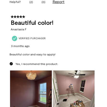
Report
Helpful?
(
2
)
(
0
)
5 out of 5 stars.
Beautiful color!
Anastasia F
VERIFIED PURCHASER
3 months ago
Beautiful color and easy to apply!
Yes, I recommend this product.