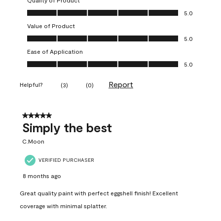
Quality of Product
Quality of Product, 5.0 out of 5
5.0
Value of Product
Value of Product, 5.0 out of 5
5.0
Ease of Application
Ease of Application, 5.0 out of 5
5.0
Report
Helpful?
(
3
)
(
0
)
5 out of 5 stars.
Simply the best
C.Moon
VERIFIED PURCHASER
8 months ago
Great quality paint with perfect eggshell finish! Excellent
coverage with minimal splatter.