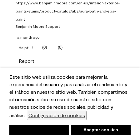
https://www.benjaminmoore.com/en-us/interior-exterior-
paints-stains/product-catalog/abs/aura-bath-and-spa-
paint
Benjamin Moore Support
a month ago
(
0
)
(
0
)
Helpful?
Report
Este sitio web utiliza cookies para mejorar la
Q: What Aura paint color
This website uses cookies to enhance user experience
experiencia del usuario y para analizar el rendimiento y
should I use in north facing
and to analyze performance and traffic on our website.
el tráfico en nuestro sitio web. También compartimos
entryway?
We also share information about your use of our site
información sobre su uso de nuestro sitio con
with our social media, advertising, and analytics
nuestros socios de redes sociales, publicidad y
TKpppp
partners.
análisis.
Configuración de cookies
Cookie Settings
a month ago
Negar
Deny
Aceptar cookies
Accept Cookies
1 Answer