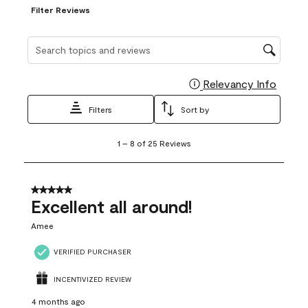
Filter Reviews
Search topics and reviews search region
Relevancy Info
Display
Filters
Sort by
1
1
–
8 of 25
Reviews
to
8
of
25
5 out of 5 stars.
Reviews
Excellent all around!
.
Amee
VERIFIED PURCHASER
INCENTIVIZED REVIEW
4 months ago