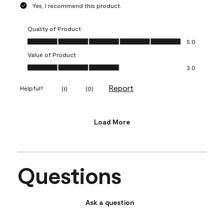
Yes, I recommend this product.
Quality of Product
Quality of Product, 5.0 out of 5
5.0
Value of Product
Value of Product, 3.0 out of 5
3.0
Report
Helpful?
(
1
)
(
0
)
Load More
Questions
Ask a question