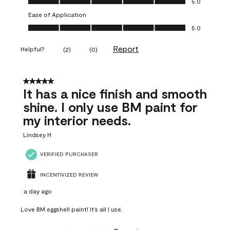
5.0
Ease of Application
Ease of Application, 5.0 out of 5
5.0
Report
Helpful?
(
2
)
(
0
)
5 out of 5 stars.
It has a nice finish and smooth
shine. I only use BM paint for
my interior needs.
Lindsey H
VERIFIED PURCHASER
INCENTIVIZED REVIEW
a day ago
Love BM eggshell paint! It’s all I use.