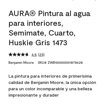
AURA® Pintura al agua
para interiores,
Semimate, Cuarto,
Huskie Gris 1473
4.8
(25)
Read
25
Benjamin Moore
SKU# ZWB100000001878628
Reviews.
Same
page
La pintura para interiores de primerísima
link.
calidad de Benjamin Moore, la única opción
para un color incomparable y una belleza
impresionante y durader