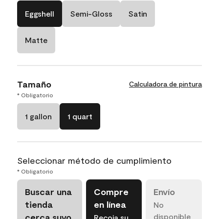
Eggshell
Semi-Gloss
Satin
Matte
Tamaño
Calculadora de pintura
* Obligatorio
1 gallon
1 quart
Seleccionar método de cumplimiento
* Obligatorio
Buscar una
Compre
Envío
tienda
en línea
No
cerca suyo
disponible
Recoja su