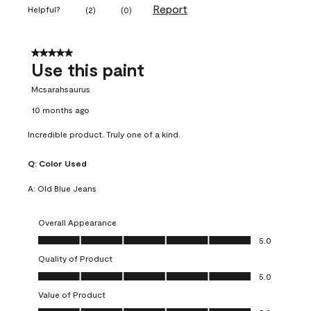
Report
Helpful?
(
2
)
(
0
)
5 out of 5 stars.
Use this paint
Mcsarahsaurus
10 months ago
Incredible product. Truly one of a kind.
Q:
Color Used
A:
Old Blue Jeans
Overall Appearance
Overall Appearance, 5.0 out of 5
5.0
Quality of Product
Quality of Product, 5.0 out of 5
5.0
Value of Product
Value of Product, 5.0 out of 5