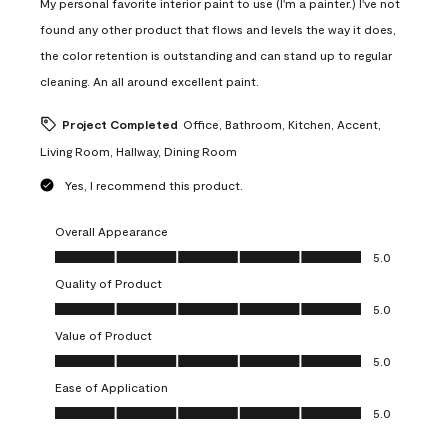
My personal favorite interior paint to use (I'm a painter.) I've not
found any other product that flows and levels the way it does,
the color retention is outstanding and can stand up to regular
cleaning. An all around excellent paint.
Project Completed
Office, Bathroom, Kitchen, Accent,
Living Room, Hallway, Dining Room
Yes, I recommend this product.
Overall Appearance
Overall Appearance, 5.0 out of 5
5.0
Quality of Product
Quality of Product, 5.0 out of 5
5.0
Value of Product
Value of Product, 5.0 out of 5
5.0
Ease of Application
Ease of Application, 5.0 out of 5
5.0