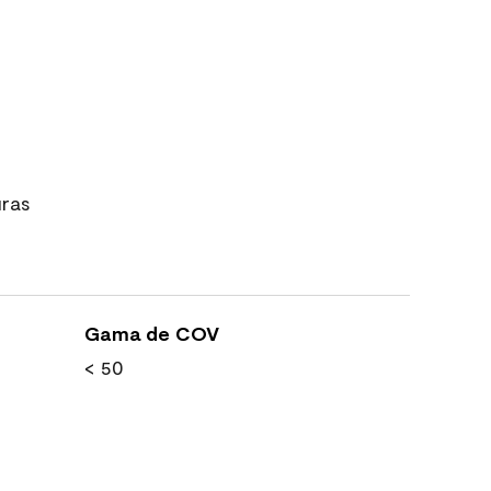
uras
Gama de COV
< 50