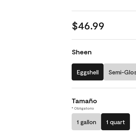
$46.99
Sheen
Eggshell
Semi-Glo
Tamaño
* Obligatorio
1 gallon
1 quart