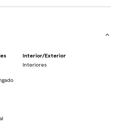
les
Interior/Exterior
Interiores
ngado
al