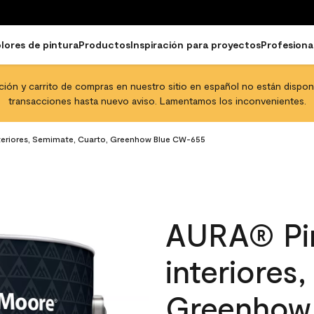
lores de pintura
Productos
Inspiración para proyectos
Profesiona
pción y carrito de compras en nuestro sitio en español no están disponib
transacciones hasta nuevo aviso. Lamentamos los inconvenientes.
nteriores, Semimate, Cuarto, Greenhow Blue CW-655
AURA® Pin
interiores
Greenhow