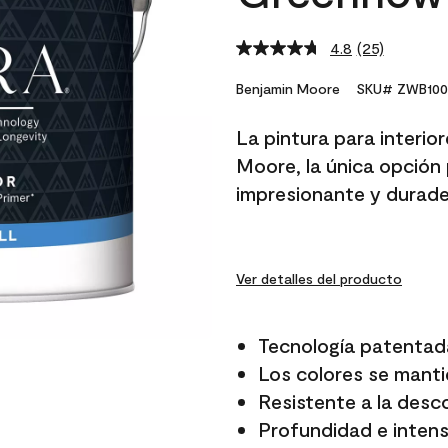
4.8
(25)
Read
25
Reviews.
Benjamin Moore
SKU# ZWB100
Same
page
La pintura para interio
link.
Moore, la única opción 
impresionante y durade
Ver detalles del producto
Tecnología patentad
Los colores se manti
Resistente a la desc
Profundidad e intensi