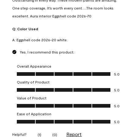
Outstanding in every way. These modern paints are amazing.
One step coverage, It's worth every cent.....The room looks
excellent. Aura interior Eggshell code 2026-70
Q:
Color Used
A:
Eggshell code 2026-20 white.
Yes, I recommend this product.
Overall Appearance
Overall Appearance, 5.0 out of 5
5.0
Quality of Product
Quality of Product, 5.0 out of 5
5.0
Value of Product
Value of Product, 5.0 out of 5
5.0
Ease of Application
Ease of Application, 5.0 out of 5
5.0
Report
Helpful?
(
1
)
(
0
)