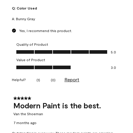
Q:
Color Used
A:
Bunny Gray
Yes, I recommend this product.
Quality of Product
Quality of Product, 5.0 out of 5
5.0
Value of Product
Value of Product, 3.0 out of 5
3.0
Report
Helpful?
(
1
)
(
0
)
5 out of 5 stars.
Modern Paint is the best.
Van the Shoeman
7 months ago