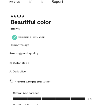
Report
Helpful?
(
5
)
(
0
)
5 out of 5 stars.
Beautiful color
Emily S
VERIFIED PURCHASER
11 months ago
Amazing paint quality
Q:
Color Used
A:
Dark olive
Project Completed
Other
Overall Appearance
Overall Appearance, 5.0 out of 5
5.0