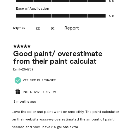
5.0
Ease of Application
Ease of Application, 5.0 out of 5
5.0
Report
Helpful?
(
2
)
(
0
)
5 out of 5 stars.
Good paint/ overestimate
from their paint calculat
Emily254789
VERIFIED PURCHASER
INCENTIVIZED REVIEW
3 months ago
Love the color and paint went on smoothly. The paint calculator
on their website waaayyy overestimated the amount of paint I
needed and now I have 2.5 gallons extra.