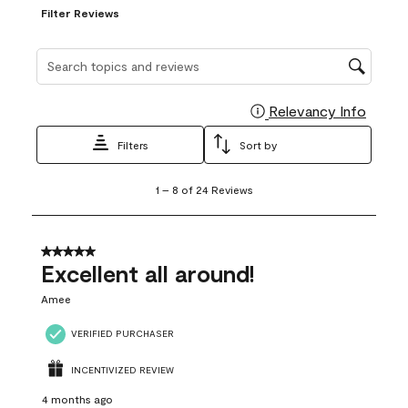
Filter Reviews
Search topics and reviews search region
Relevancy Info
Display
Filters
Sort by
1
1
–
8 of 24
Reviews
to
8
of
24
5 out of 5 stars.
Reviews
Excellent all around!
.
Amee
VERIFIED PURCHASER
INCENTIVIZED REVIEW
4 months ago