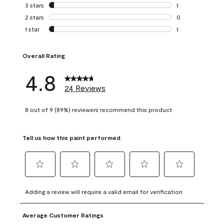
0 reviews with 4 
3 stars
stars
1
1 review with 3 st
2 stars
stars
0
0 reviews with 2 
1 star
stars
1
1 review with 1 sta
Overall Rating
4.8
24 Reviews
8 out of 9 (89%) reviewers recommend this product
Tell us how this paint performed.
Select
Select
Select
Select
Select
to
to
to
to
to
Adding a review will require a valid email for verification
rate
rate
rate
rate
rate
the
the
the
the
the
Average Customer Ratings
item
item
item
item
item