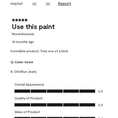
Report
Helpful?
(
2
)
(
0
)
5 out of 5 stars.
Use this paint
Mcsarahsaurus
10 months ago
Incredible product. Truly one of a kind.
Q:
Color Used
A:
Old Blue Jeans
Overall Appearance
Overall Appearance, 5.0 out of 5
5.0
Quality of Product
Quality of Product, 5.0 out of 5
5.0
Value of Product
Value of Product, 5.0 out of 5