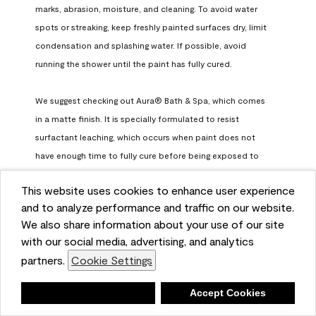
marks, abrasion, moisture, and cleaning. To avoid water 
spots or streaking, keep freshly painted surfaces dry, limit 
condensation and splashing water. If possible, avoid 
running the shower until the paint has fully cured.

We suggest checking out Aura® Bath & Spa, which comes 
in a matte finish. It is specially formulated to resist 
surfactant leaching, which occurs when paint does not 
have enough time to fully cure before being exposed to 
high humidity. To learn more, feel free to check it out here: 
This website uses cookies to enhance user experience
https://www.benjaminmoore.com/en-us/interior-exterior-
and to analyze performance and traffic on our website.
paints-stains/product-catalog/abs/aura-bath-and-spa-
We also share information about your use of our site
paint
with our social media, advertising, and analytics
Benjamin Moore Support
partners.
Cookie Settings
a month ago
Deny
Accept Cookies
(
0
)
(
0
)
Helpful?