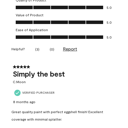
Quality of Product
Quality of Product, 5.0 out of 5
5.0
Value of Product
Value of Product, 5.0 out of 5
5.0
Ease of Application
Ease of Application, 5.0 out of 5
5.0
Report
Helpful?
(
3
)
(
0
)
5 out of 5 stars.
Simply the best
C.Moon
VERIFIED PURCHASER
8 months ago
Great quality paint with perfect eggshell finish! Excellent
coverage with minimal splatter.