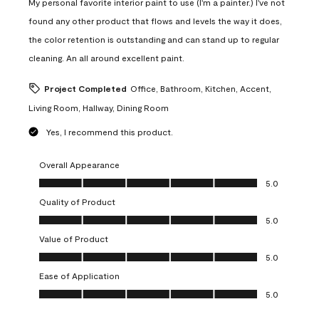
My personal favorite interior paint to use (I'm a painter.) I've not
found any other product that flows and levels the way it does,
the color retention is outstanding and can stand up to regular
cleaning. An all around excellent paint.
Project Completed
Office, Bathroom, Kitchen, Accent,
Living Room, Hallway, Dining Room
Yes, I recommend this product.
Overall Appearance
Overall Appearance, 5.0 out of 5
5.0
Quality of Product
Quality of Product, 5.0 out of 5
5.0
Value of Product
Value of Product, 5.0 out of 5
5.0
Ease of Application
Ease of Application, 5.0 out of 5
5.0