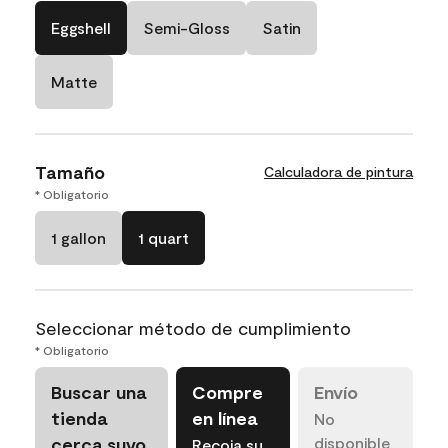
Eggshell
Semi-Gloss
Satin
Matte
Tamaño
Calculadora de pintura
* Obligatorio
1 gallon
1 quart
Seleccionar método de cumplimiento
* Obligatorio
Buscar una
Compre
Envío
tienda
en línea
No
cerca suyo
disponible
Recoja su