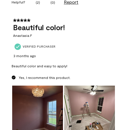
Report
Helpful?
(
2
)
(
0
)
5 out of 5 stars.
Beautiful color!
Anastasia F
VERIFIED PURCHASER
3 months ago
Beautiful color and easy to apply!
Yes, I recommend this product.