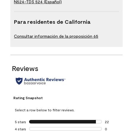
N524-TDS 524 (Español)
Para residentes de California
Consultar información de la proposición 65
Reviews
Rating Snapshot
Select a row below to filter reviews.
5 stars
stars
22
22 reviews with 5
4 stars
stars
0