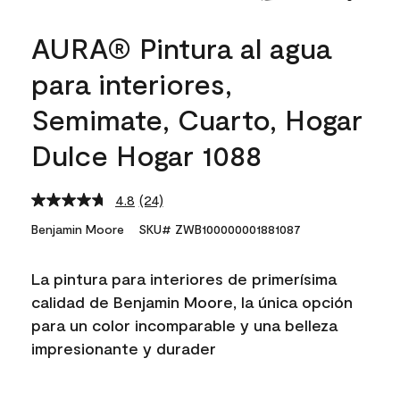
AURA® Pintura al agua
para interiores,
Semimate, Cuarto, Hogar
Dulce Hogar 1088
4.8
(24)
Read
24
Benjamin Moore
SKU# ZWB100000001881087
Reviews.
Same
page
La pintura para interiores de primerísima
link.
calidad de Benjamin Moore, la única opción
para un color incomparable y una belleza
impresionante y durader