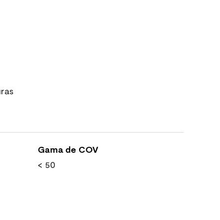
uras
Gama de COV
< 50