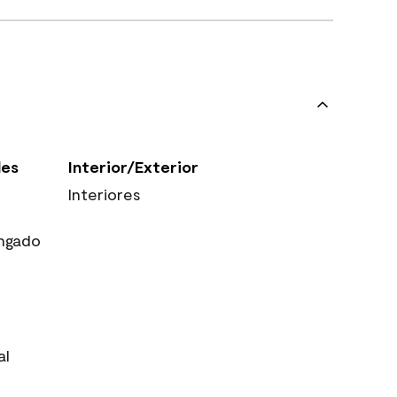
les
Interior/Exterior
Interiores
ngado
al