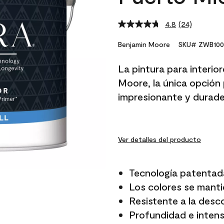
4.8
(24)
Read
24
Reviews.
Benjamin Moore
SKU# ZWB100
Same
page
La pintura para interio
link.
Moore, la única opción 
impresionante y durade
Ver detalles del producto
Tecnología patentad
Los colores se manti
Resistente a la desc
Profundidad e intensi