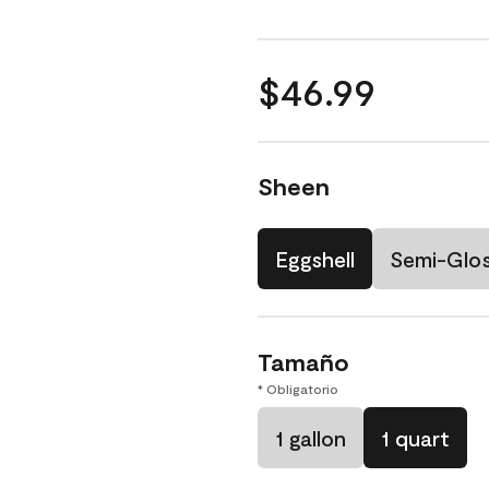
$46.99
Sheen
Eggshell
Semi-Glo
Tamaño
* Obligatorio
1 gallon
1 quart