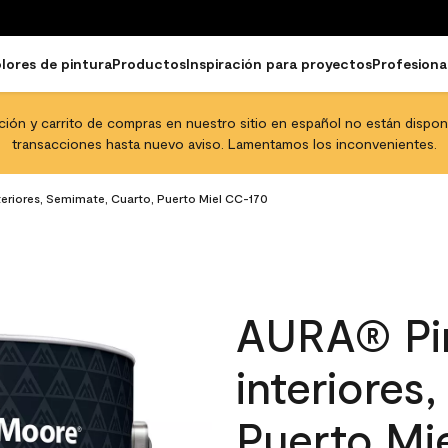
lores de pintura
Productos
Inspiración para proyectos
Profesiona
pción y carrito de compras en nuestro sitio en español no están disponib
transacciones hasta nuevo aviso. Lamentamos los inconvenientes.
teriores, Semimate, Cuarto, Puerto Miel CC-170
AURA® Pin
interiores
Puerto Mi