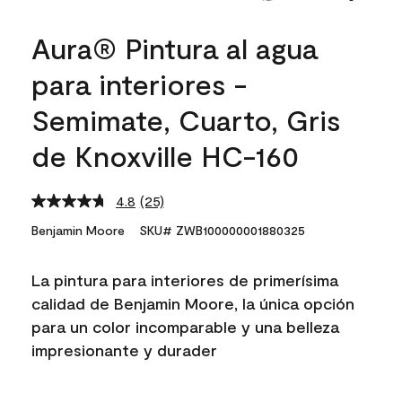
Aura® Pintura al agua
para interiores -
Semimate, Cuarto, Gris
de Knoxville HC-160
4.8
(25)
Read
25
Benjamin Moore
SKU# ZWB100000001880325
Reviews.
Same
page
La pintura para interiores de primerísima
link.
calidad de Benjamin Moore, la única opción
para un color incomparable y una belleza
impresionante y durader