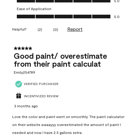
5.0
Ease of Application
Ease of Application, 5.0 out of 5
5.0
Report
Helpful?
(
2
)
(
0
)
5 out of 5 stars.
Good paint/ overestimate
from their paint calculat
Emily254789
VERIFIED PURCHASER
INCENTIVIZED REVIEW
3 months ago
Love the color and paint went on smoothly. The paint calculator
on their website waaayyy overestimated the amount of paint I
needed and now I have 2.5 gallons extra.