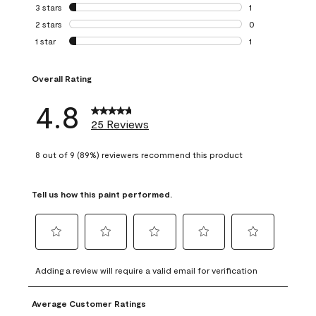
0 reviews with 4 
3 stars
stars
1
1 review with 3 st
2 stars
stars
0
0 reviews with 2 
1 star
stars
1
1 review with 1 sta
Overall Rating
4.8
25 Reviews
8 out of 9 (89%) reviewers recommend this product
Tell us how this paint performed.
Select
Select
Select
Select
Select
to
to
to
to
to
Adding a review will require a valid email for verification
rate
rate
rate
rate
rate
the
the
the
the
the
Average Customer Ratings
item
item
item
item
item