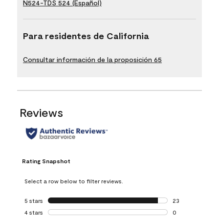
N524-TDS 524 (Español)
Para residentes de California
Consultar información de la proposición 65
Reviews
Rating Snapshot
Select a row below to filter reviews.
5 stars
stars
23
23 reviews with 5
4 stars
stars
0