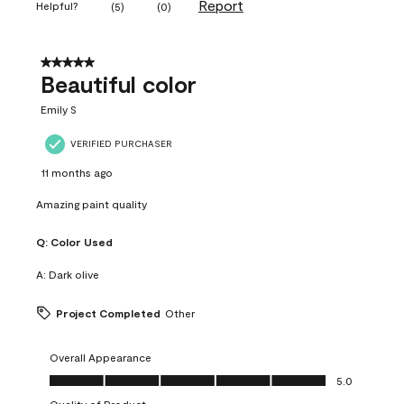
Report
Helpful?
(
5
)
(
0
)
5 out of 5 stars.
Beautiful color
Emily S
VERIFIED PURCHASER
11 months ago
Amazing paint quality
Q:
Color Used
A:
Dark olive
Project Completed
Other
Overall Appearance
Overall Appearance, 5.0 out of 5
5.0