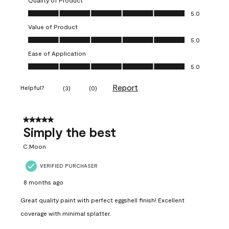
Quality of Product
Quality of Product, 5.0 out of 5
5.0
Value of Product
Value of Product, 5.0 out of 5
5.0
Ease of Application
Ease of Application, 5.0 out of 5
5.0
Report
Helpful?
(
3
)
(
0
)
5 out of 5 stars.
Simply the best
C.Moon
VERIFIED PURCHASER
8 months ago
Great quality paint with perfect eggshell finish! Excellent
coverage with minimal splatter.