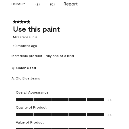
Report
Helpful?
(
2
)
(
0
)
5 out of 5 stars.
Use this paint
Mcsarahsaurus
10 months ago
Incredible product. Truly one of a kind.
Q:
Color Used
A:
Old Blue Jeans
Overall Appearance
Overall Appearance, 5.0 out of 5
5.0
Quality of Product
Quality of Product, 5.0 out of 5
5.0
Value of Product
Value of Product, 5.0 out of 5