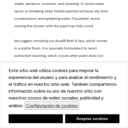
marks, abrasion, moisture, and cleaning. To avoid water 
spots or streaking, keep freshly painted surfaces dry, limit 
condensation and splashing water. If possible, avoid 
running the shower until the paint has fully cured.

We suggest checking out Aura® Bath & Spa, which comes 
in a matte finish. It is specially formulated to resist 
surfactant leaching, which occurs when paint does not 
have enough time to fully cure before being exposed to 
Este sitio web utiliza cookies para mejorar la
high humidity. To learn more, feel free to check it out here: 
This website uses cookies to enhance user experience
experiencia del usuario y para analizar el rendimiento y
https://www.benjaminmoore.com/en-us/interior-exterior-
and to analyze performance and traffic on our website.
el tráfico en nuestro sitio web. También compartimos
paints-stains/product-catalog/abs/aura-bath-and-spa-
We also share information about your use of our site
información sobre su uso de nuestro sitio con
paint
with our social media, advertising, and analytics
nuestros socios de redes sociales, publicidad y
Benjamin Moore Support
partners.
análisis.
Configuración de cookies
Cookie Settings
a month ago
Negar
Deny
Aceptar cookies
Accept Cookies
(
0
)
(
0
)
Helpful?