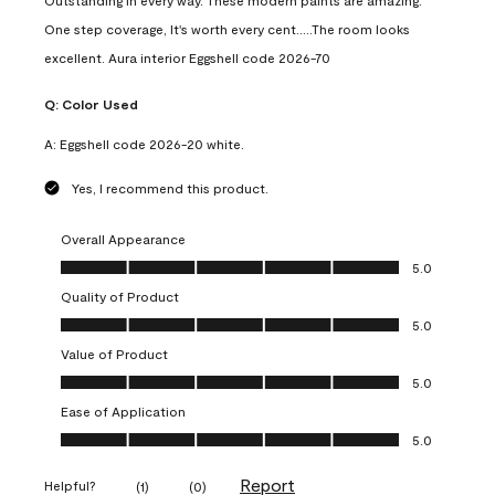
Outstanding in every way. These modern paints are amazing.
One step coverage, It's worth every cent.....The room looks
excellent. Aura interior Eggshell code 2026-70
Q:
Color Used
A:
Eggshell code 2026-20 white.
Yes, I recommend this product.
Overall Appearance
Overall Appearance, 5.0 out of 5
5.0
Quality of Product
Quality of Product, 5.0 out of 5
5.0
Value of Product
Value of Product, 5.0 out of 5
5.0
Ease of Application
Ease of Application, 5.0 out of 5
5.0
Report
Helpful?
(
1
)
(
0
)