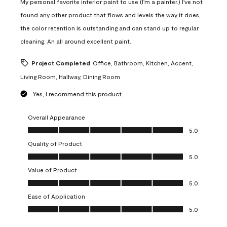
My personal favorite interior paint to use (I'm a painter.) I've not
found any other product that flows and levels the way it does,
the color retention is outstanding and can stand up to regular
cleaning. An all around excellent paint.
Project Completed
Office, Bathroom, Kitchen, Accent,
Living Room, Hallway, Dining Room
Yes, I recommend this product.
Overall Appearance
Overall Appearance, 5.0 out of 5
5.0
Quality of Product
Quality of Product, 5.0 out of 5
5.0
Value of Product
Value of Product, 5.0 out of 5
5.0
Ease of Application
Ease of Application, 5.0 out of 5
5.0