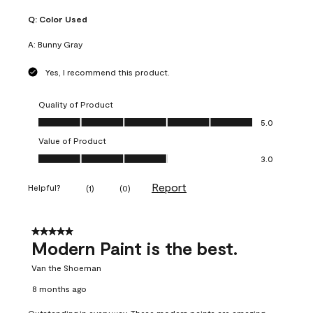
Q:
Color Used
A:
Bunny Gray
Yes, I recommend this product.
Quality of Product
Quality of Product, 5.0 out of 5
5.0
Value of Product
Value of Product, 3.0 out of 5
3.0
Report
Helpful?
(
1
)
(
0
)
5 out of 5 stars.
Modern Paint is the best.
Van the Shoeman
8 months ago