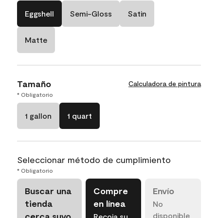
Eggshell
Semi-Gloss
Satin
Matte
Tamaño
Calculadora de pintura
* Obligatorio
1 gallon
1 quart
Seleccionar método de cumplimiento
* Obligatorio
Buscar una
Compre
Envío
tienda
en línea
No
cerca suyo
disponible
Recoja su