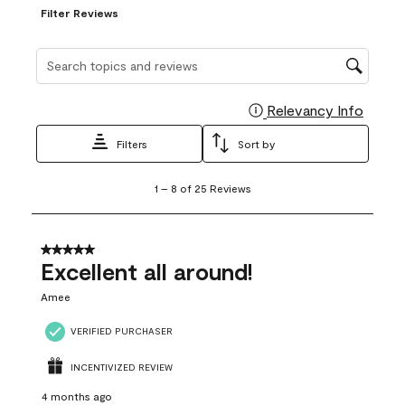
Filter Reviews
Search topics and reviews search region
Relevancy Info
Display
Filters
Sort by
1
1
–
8 of 25
Reviews
to
8
of
25
5 out of 5 stars.
Reviews
Excellent all around!
.
Amee
VERIFIED PURCHASER
INCENTIVIZED REVIEW
4 months ago