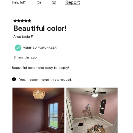
Report
Helpful?
(
2
)
(
0
)
5 out of 5 stars.
Beautiful color!
Anastasia F
VERIFIED PURCHASER
3 months ago
Beautiful color and easy to apply!
Yes, I recommend this product.