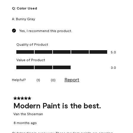
Q:
Color Used
A:
Bunny Gray
Yes, I recommend this product.
Quality of Product
Quality of Product, 5.0 out of 5
5.0
Value of Product
Value of Product, 3.0 out of 5
3.0
Report
Helpful?
(
1
)
(
0
)
5 out of 5 stars.
Modern Paint is the best.
Van the Shoeman
8 months ago