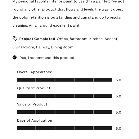
My personal favorite interior paint to use (I'm a painter.) I've not
found any other product that flows and levels the way it does,
the color retention is outstanding and can stand up to regular
cleaning. An all around excellent paint.
Project Completed
Office, Bathroom, Kitchen, Accent,
Living Room, Hallway, Dining Room
Yes, I recommend this product.
Overall Appearance
Overall Appearance, 5.0 out of 5
5.0
Quality of Product
Quality of Product, 5.0 out of 5
5.0
Value of Product
Value of Product, 5.0 out of 5
5.0
Ease of Application
Ease of Application, 5.0 out of 5
5.0