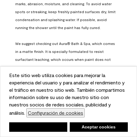
marks, abrasion, moisture, and cleaning. To avoid water 
spots or streaking, keep freshly painted surfaces dry, limit 
condensation and splashing water. If possible, avoid 
running the shower until the paint has fully cured.

We suggest checking out Aura® Bath & Spa, which comes 
in a matte finish. It is specially formulated to resist 
surfactant leaching, which occurs when paint does not 
have enough time to fully cure before being exposed to 
Este sitio web utiliza cookies para mejorar la
high humidity. To learn more, feel free to check it out here: 
This website uses cookies to enhance user experience
experiencia del usuario y para analizar el rendimiento y
https://www.benjaminmoore.com/en-us/interior-exterior-
and to analyze performance and traffic on our website.
el tráfico en nuestro sitio web. También compartimos
paints-stains/product-catalog/abs/aura-bath-and-spa-
We also share information about your use of our site
información sobre su uso de nuestro sitio con
paint
with our social media, advertising, and analytics
nuestros socios de redes sociales, publicidad y
Benjamin Moore Support
partners.
análisis.
Configuración de cookies
Cookie Settings
a month ago
Negar
Deny
Aceptar cookies
Accept Cookies
(
0
)
(
0
)
Helpful?