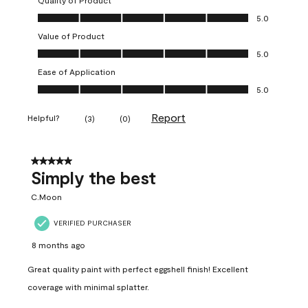
Quality of Product
Quality of Product, 5.0 out of 5
5.0
Value of Product
Value of Product, 5.0 out of 5
5.0
Ease of Application
Ease of Application, 5.0 out of 5
5.0
Report
Helpful?
(
3
)
(
0
)
5 out of 5 stars.
Simply the best
C.Moon
VERIFIED PURCHASER
8 months ago
Great quality paint with perfect eggshell finish! Excellent
coverage with minimal splatter.