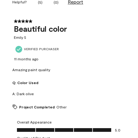
Report
Helpful?
(
5
)
(
0
)
5 out of 5 stars.
Beautiful color
Emily S
VERIFIED PURCHASER
11 months ago
Amazing paint quality
Q:
Color Used
A:
Dark olive
Project Completed
Other
Overall Appearance
Overall Appearance, 5.0 out of 5
5.0