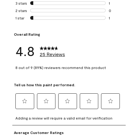
0 reviews with 4 
3 stars
stars
1
1 review with 3 st
2 stars
stars
0
0 reviews with 2 
1 star
stars
1
1 review with 1 sta
Overall Rating
4.8
25 Reviews
8 out of 9 (89%) reviewers recommend this product
Tell us how this paint performed.
Select
Select
Select
Select
Select
to
to
to
to
to
Adding a review will require a valid email for verification
rate
rate
rate
rate
rate
the
the
the
the
the
Average Customer Ratings
item
item
item
item
item