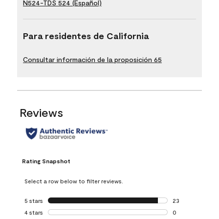
N524-TDS 524 (Español)
Para residentes de California
Consultar información de la proposición 65
Reviews
Rating Snapshot
Select a row below to filter reviews.
5 stars
stars
23
23 reviews with 5
4 stars
stars
0