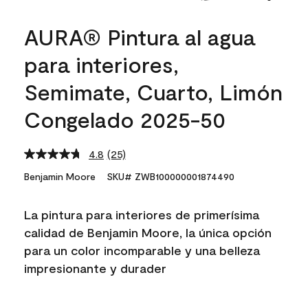
AURA® Pintura al agua
para interiores,
Semimate, Cuarto, Limón
Congelado 2025-50
4.8
(25)
Read
25
Benjamin Moore
SKU# ZWB100000001874490
Reviews.
Same
page
La pintura para interiores de primerísima
link.
calidad de Benjamin Moore, la única opción
para un color incomparable y una belleza
impresionante y durader