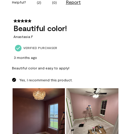
Report
Helpful?
(
2
)
(
0
)
5 out of 5 stars.
Beautiful color!
Anastasia F
VERIFIED PURCHASER
3 months ago
Beautiful color and easy to apply!
Yes, I recommend this product.