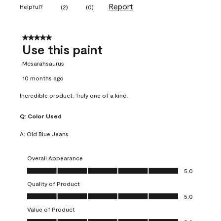
Report
Helpful?
(
2
)
(
0
)
5 out of 5 stars.
Use this paint
Mcsarahsaurus
10 months ago
Incredible product. Truly one of a kind.
Q:
Color Used
A:
Old Blue Jeans
Overall Appearance
Overall Appearance, 5.0 out of 5
5.0
Quality of Product
Quality of Product, 5.0 out of 5
5.0
Value of Product
Value of Product, 5.0 out of 5