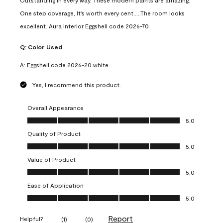
Outstanding in every way. These modern paints are amazing.
One step coverage, It's worth every cent.....The room looks
excellent. Aura interior Eggshell code 2026-70
Q:
Color Used
A:
Eggshell code 2026-20 white.
Yes, I recommend this product.
Overall Appearance
Overall Appearance, 5.0 out of 5
5.0
Quality of Product
Quality of Product, 5.0 out of 5
5.0
Value of Product
Value of Product, 5.0 out of 5
5.0
Ease of Application
Ease of Application, 5.0 out of 5
5.0
Report
Helpful?
(
1
)
(
0
)