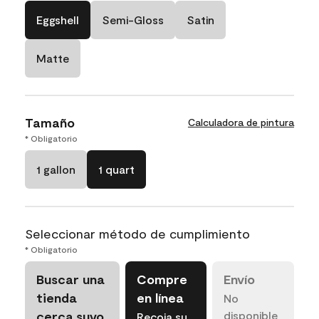
Eggshell
Semi-Gloss
Satin
Matte
Tamaño
Calculadora de pintura
* Obligatorio
1 gallon
1 quart
Seleccionar método de cumplimiento
* Obligatorio
Buscar una
Compre
Envío
tienda
en línea
No
cerca suyo
disponible
Recoja su