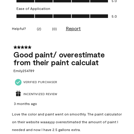
5.0
Ease of Application
Ease of Application, 5.0 out of 5
5.0
Report
Helpful?
(
2
)
(
0
)
5 out of 5 stars.
Good paint/ overestimate
from their paint calculat
Emily254789
VERIFIED PURCHASER
INCENTIVIZED REVIEW
3 months ago
Love the color and paint went on smoothly. The paint calculator
on their website waaayyy overestimated the amount of paint I
needed and now I have 2.5 gallons extra.