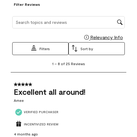
Filter Reviews
Search topics and reviews search region
Relevancy Info
Display
Filters
Sort by
1
1
–
8 of 25
Reviews
to
8
of
25
5 out of 5 stars.
Reviews
Excellent all around!
.
Amee
VERIFIED PURCHASER
INCENTIVIZED REVIEW
4 months ago