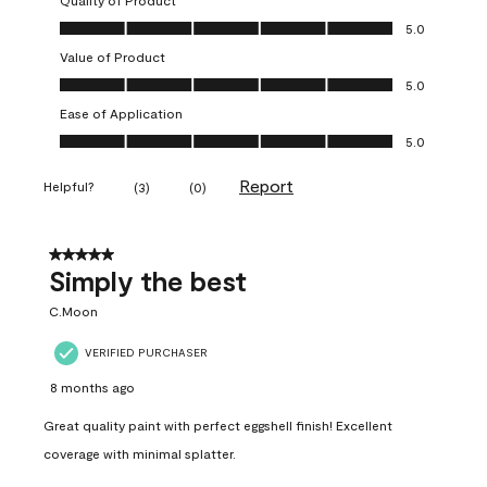
Quality of Product
Quality of Product, 5.0 out of 5
5.0
Value of Product
Value of Product, 5.0 out of 5
5.0
Ease of Application
Ease of Application, 5.0 out of 5
5.0
Report
Helpful?
(
3
)
(
0
)
5 out of 5 stars.
Simply the best
C.Moon
VERIFIED PURCHASER
8 months ago
Great quality paint with perfect eggshell finish! Excellent
coverage with minimal splatter.