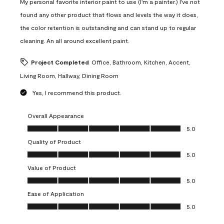
My personal favorite interior paint to use (I'm a painter.) I've not
found any other product that flows and levels the way it does,
the color retention is outstanding and can stand up to regular
cleaning. An all around excellent paint.
Project Completed
Office, Bathroom, Kitchen, Accent,
Living Room, Hallway, Dining Room
Yes, I recommend this product.
Overall Appearance
Overall Appearance, 5.0 out of 5
5.0
Quality of Product
Quality of Product, 5.0 out of 5
5.0
Value of Product
Value of Product, 5.0 out of 5
5.0
Ease of Application
Ease of Application, 5.0 out of 5
5.0