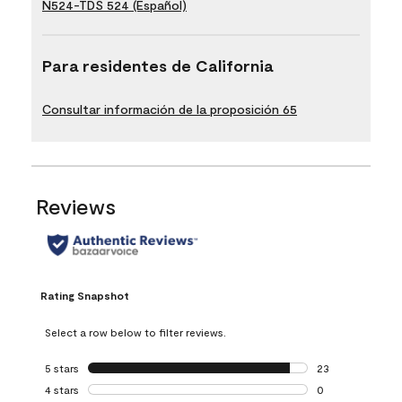
N524-TDS 524 (Español)
Para residentes de California
Consultar información de la proposición 65
Reviews
Rating Snapshot
Select a row below to filter reviews.
5 stars
stars
23
23 reviews with 5
4 stars
stars
0