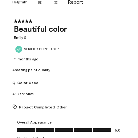
Report
Helpful?
(
5
)
(
0
)
5 out of 5 stars.
Beautiful color
Emily S
VERIFIED PURCHASER
11 months ago
Amazing paint quality
Q:
Color Used
A:
Dark olive
Project Completed
Other
Overall Appearance
Overall Appearance, 5.0 out of 5
5.0