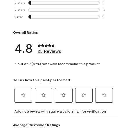
0 reviews with 4 
3 stars
stars
1
1 review with 3 st
2 stars
stars
0
0 reviews with 2 
1 star
stars
1
1 review with 1 sta
Overall Rating
4.8
25 Reviews
8 out of 9 (89%) reviewers recommend this product
Tell us how this paint performed.
Select
Select
Select
Select
Select
to
to
to
to
to
Adding a review will require a valid email for verification
rate
rate
rate
rate
rate
the
the
the
the
the
Average Customer Ratings
item
item
item
item
item