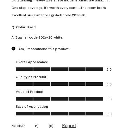
Outstanding in every way. These modern paints are amazing.
One step coverage, It's worth every cent.....The room looks
excellent. Aura interior Eggshell code 2026-70
Q:
Color Used
A:
Eggshell code 2026-20 white.
Yes, I recommend this product.
Overall Appearance
Overall Appearance, 5.0 out of 5
5.0
Quality of Product
Quality of Product, 5.0 out of 5
5.0
Value of Product
Value of Product, 5.0 out of 5
5.0
Ease of Application
Ease of Application, 5.0 out of 5
5.0
Report
Helpful?
(
1
)
(
0
)