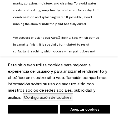
marks, abrasion, moisture, and cleaning. To avoid water 
spots or streaking, keep freshly painted surfaces dry, limit 
condensation and splashing water. If possible, avoid 
running the shower until the paint has fully cured.

We suggest checking out Aura® Bath & Spa, which comes 
in a matte finish. It is specially formulated to resist 
surfactant leaching, which occurs when paint does not 
have enough time to fully cure before being exposed to 
Este sitio web utiliza cookies para mejorar la
high humidity. To learn more, feel free to check it out here: 
This website uses cookies to enhance user experience
experiencia del usuario y para analizar el rendimiento y
https://www.benjaminmoore.com/en-us/interior-exterior-
and to analyze performance and traffic on our website.
el tráfico en nuestro sitio web. También compartimos
paints-stains/product-catalog/abs/aura-bath-and-spa-
We also share information about your use of our site
información sobre su uso de nuestro sitio con
paint
with our social media, advertising, and analytics
nuestros socios de redes sociales, publicidad y
Benjamin Moore Support
partners.
análisis.
Configuración de cookies
Cookie Settings
a month ago
Negar
Deny
Aceptar cookies
Accept Cookies
(
0
)
(
0
)
Helpful?