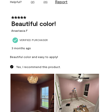
Report
Helpful?
(
2
)
(
0
)
5 out of 5 stars.
Beautiful color!
Anastasia F
VERIFIED PURCHASER
3 months ago
Beautiful color and easy to apply!
Yes, I recommend this product.