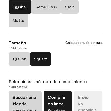
Eggshell
Semi-Gloss
Satin
Matte
Tamaño
Calculadora de pintura
* Obligatorio
1 gallon
1 quart
Seleccionar método de cumplimiento
* Obligatorio
Buscar una
Compre
Envío
tienda
en línea
No
cerca suyo
disponible
Recoja su