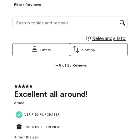
Filter Reviews
Search topics and reviews search region
Relevancy Info
Display
Filters
Sort by
1
1
–
8 of 25
Reviews
to
8
of
25
5 out of 5 stars.
Reviews
Excellent all around!
.
Amee
VERIFIED PURCHASER
INCENTIVIZED REVIEW
4 months ago