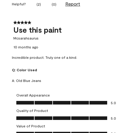
Report
Helpful?
(
2
)
(
0
)
5 out of 5 stars.
Use this paint
Mcsarahsaurus
10 months ago
Incredible product. Truly one of a kind.
Q:
Color Used
A:
Old Blue Jeans
Overall Appearance
Overall Appearance, 5.0 out of 5
5.0
Quality of Product
Quality of Product, 5.0 out of 5
5.0
Value of Product
Value of Product, 5.0 out of 5