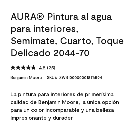
AURA® Pintura al agua
para interiores,
Semimate, Cuarto, Toque
Delicado 2044-70
4.8
(25)
Read
25
Benjamin Moore
SKU# ZWB100000001876594
Reviews.
Same
page
La pintura para interiores de primerísima
link.
calidad de Benjamin Moore, la única opción
para un color incomparable y una belleza
impresionante y durader