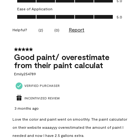
5.0
Ease of Application
Ease of Application, 5.0 out of 5
5.0
Report
Helpful?
(
2
)
(
0
)
5 out of 5 stars.
Good paint/ overestimate
from their paint calculat
Emily254789
VERIFIED PURCHASER
INCENTIVIZED REVIEW
3 months ago
Love the color and paint went on smoothly. The paint calculator
on their website waaayyy overestimated the amount of paint I
needed and now I have 2.5 gallons extra.