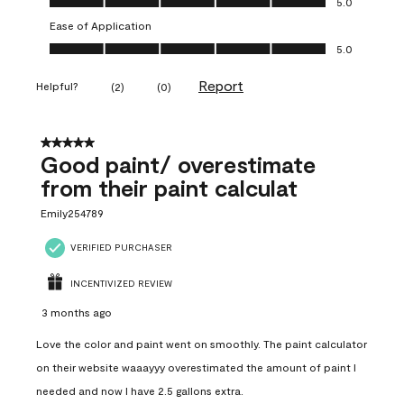
5.0
Ease of Application
Ease of Application, 5.0 out of 5
5.0
Report
Helpful?
(
2
)
(
0
)
5 out of 5 stars.
Good paint/ overestimate
from their paint calculat
Emily254789
VERIFIED PURCHASER
INCENTIVIZED REVIEW
3 months ago
Love the color and paint went on smoothly. The paint calculator
on their website waaayyy overestimated the amount of paint I
needed and now I have 2.5 gallons extra.