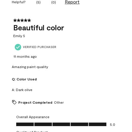
Report
Helpful?
(
5
)
(
0
)
5 out of 5 stars.
Beautiful color
Emily S
VERIFIED PURCHASER
11 months ago
Amazing paint quality
Q:
Color Used
A:
Dark olive
Project Completed
Other
Overall Appearance
Overall Appearance, 5.0 out of 5
5.0