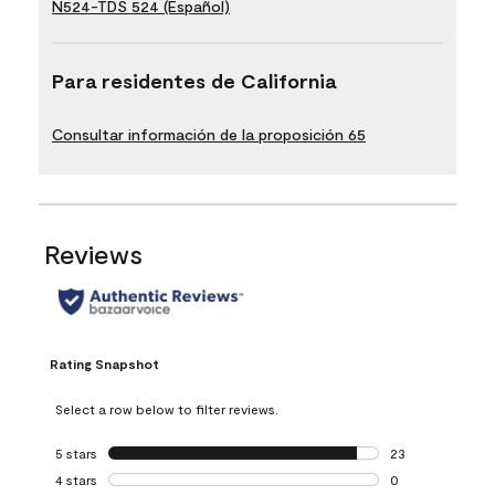
N524-TDS 524 (Español)
Para residentes de California
Consultar información de la proposición 65
Reviews
Rating Snapshot
Select a row below to filter reviews.
5 stars
stars
23
23 reviews with 5
4 stars
stars
0