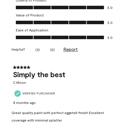
Quality of Product
Quality of Product, 5.0 out of 5
5.0
Value of Product
Value of Product, 5.0 out of 5
5.0
Ease of Application
Ease of Application, 5.0 out of 5
5.0
Report
Helpful?
(
3
)
(
0
)
5 out of 5 stars.
Simply the best
C.Moon
VERIFIED PURCHASER
8 months ago
Great quality paint with perfect eggshell finish! Excellent
coverage with minimal splatter.