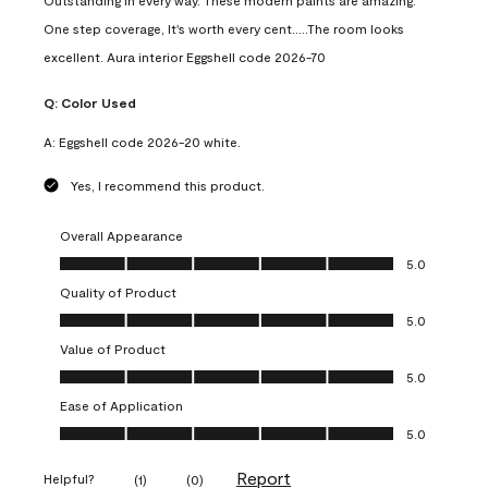
Outstanding in every way. These modern paints are amazing.
One step coverage, It's worth every cent.....The room looks
excellent. Aura interior Eggshell code 2026-70
Q:
Color Used
A:
Eggshell code 2026-20 white.
Yes, I recommend this product.
Overall Appearance
Overall Appearance, 5.0 out of 5
5.0
Quality of Product
Quality of Product, 5.0 out of 5
5.0
Value of Product
Value of Product, 5.0 out of 5
5.0
Ease of Application
Ease of Application, 5.0 out of 5
5.0
Report
Helpful?
(
1
)
(
0
)