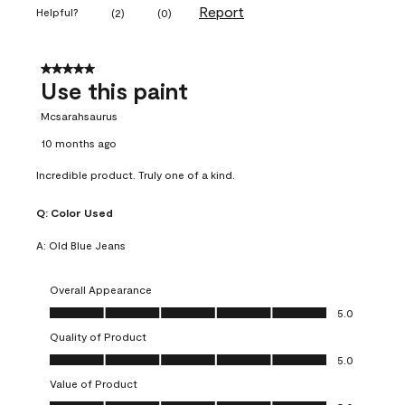
Report
Helpful?
(
2
)
(
0
)
5 out of 5 stars.
Use this paint
Mcsarahsaurus
10 months ago
Incredible product. Truly one of a kind.
Q:
Color Used
A:
Old Blue Jeans
Overall Appearance
Overall Appearance, 5.0 out of 5
5.0
Quality of Product
Quality of Product, 5.0 out of 5
5.0
Value of Product
Value of Product, 5.0 out of 5