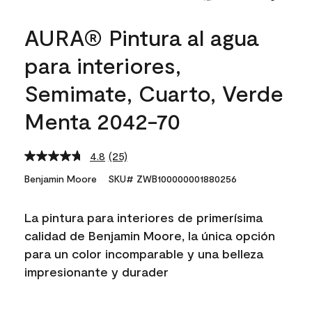
AURA® Pintura al agua
para interiores,
Semimate, Cuarto, Verde
Menta 2042-70
4.8
(25)
Read
25
Benjamin Moore
SKU# ZWB100000001880256
Reviews.
Same
page
La pintura para interiores de primerísima
link.
calidad de Benjamin Moore, la única opción
para un color incomparable y una belleza
impresionante y durader