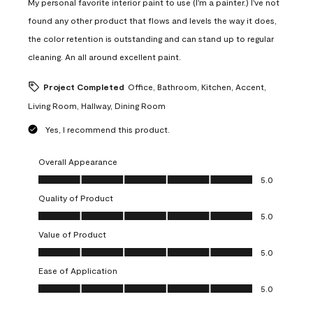
My personal favorite interior paint to use (I'm a painter.) I've not
found any other product that flows and levels the way it does,
the color retention is outstanding and can stand up to regular
cleaning. An all around excellent paint.
Project Completed
Office, Bathroom, Kitchen, Accent,
Living Room, Hallway, Dining Room
Yes, I recommend this product.
Overall Appearance
Overall Appearance, 5.0 out of 5
5.0
Quality of Product
Quality of Product, 5.0 out of 5
5.0
Value of Product
Value of Product, 5.0 out of 5
5.0
Ease of Application
Ease of Application, 5.0 out of 5
5.0