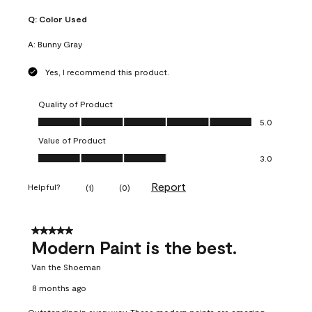
Q:
Color Used
A:
Bunny Gray
Yes, I recommend this product.
Quality of Product
Quality of Product, 5.0 out of 5
5.0
Value of Product
Value of Product, 3.0 out of 5
3.0
Report
Helpful?
(
1
)
(
0
)
5 out of 5 stars.
Modern Paint is the best.
Van the Shoeman
8 months ago