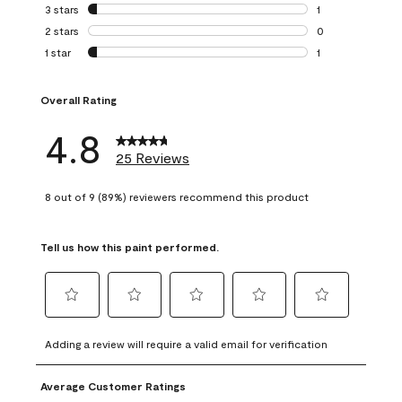
0 reviews with 4 
3 stars
stars
1
1 review with 3 st
2 stars
stars
0
0 reviews with 2 
1 star
stars
1
1 review with 1 sta
Overall Rating
4.8
25 Reviews
8 out of 9 (89%) reviewers recommend this product
Tell us how this paint performed.
Select
Select
Select
Select
Select
to
to
to
to
to
Adding a review will require a valid email for verification
rate
rate
rate
rate
rate
the
the
the
the
the
Average Customer Ratings
item
item
item
item
item