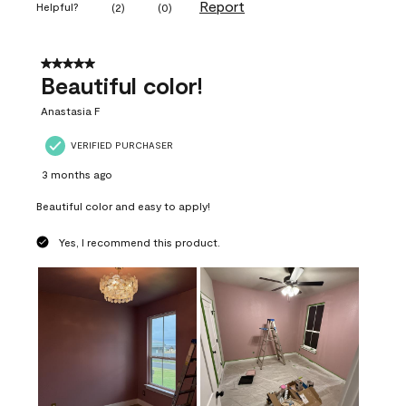
Report
Helpful?
(
2
)
(
0
)
5 out of 5 stars.
Beautiful color!
Anastasia F
VERIFIED PURCHASER
3 months ago
Beautiful color and easy to apply!
Yes, I recommend this product.