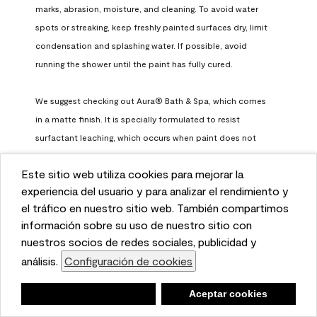
marks, abrasion, moisture, and cleaning. To avoid water 
spots or streaking, keep freshly painted surfaces dry, limit 
condensation and splashing water. If possible, avoid 
running the shower until the paint has fully cured.

We suggest checking out Aura® Bath & Spa, which comes 
in a matte finish. It is specially formulated to resist 
surfactant leaching, which occurs when paint does not 
have enough time to fully cure before being exposed to 
Este sitio web utiliza cookies para mejorar la
high humidity. To learn more, feel free to check it out here: 
This website uses cookies to enhance user experience
experiencia del usuario y para analizar el rendimiento y
https://www.benjaminmoore.com/en-us/interior-exterior-
and to analyze performance and traffic on our website.
el tráfico en nuestro sitio web. También compartimos
paints-stains/product-catalog/abs/aura-bath-and-spa-
We also share information about your use of our site
información sobre su uso de nuestro sitio con
paint
with our social media, advertising, and analytics
nuestros socios de redes sociales, publicidad y
Benjamin Moore Support
partners.
análisis.
Configuración de cookies
Cookie Settings
a month ago
Negar
Deny
Aceptar cookies
Accept Cookies
(
0
)
(
0
)
Helpful?