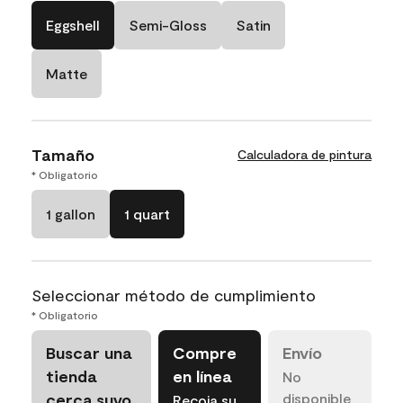
Eggshell
Semi-Gloss
Satin
Matte
Tamaño
Calculadora de pintura
* Obligatorio
1 gallon
1 quart
Seleccionar método de cumplimiento
* Obligatorio
Buscar una
Compre
Envío
tienda
en línea
No
cerca suyo
disponible
Recoja su