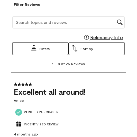
Filter Reviews
Search topics and reviews search region
Relevancy Info
Display
Filters
Sort by
1
1
–
8 of 25
Reviews
to
8
of
25
5 out of 5 stars.
Reviews
Excellent all around!
.
Amee
VERIFIED PURCHASER
INCENTIVIZED REVIEW
4 months ago