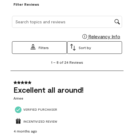
Filter Reviews
Search topics and reviews search region
Relevancy Info
Display
Filters
Sort by
1
1
–
8 of 24
Reviews
to
8
of
24
5 out of 5 stars.
Reviews
Excellent all around!
.
Amee
VERIFIED PURCHASER
INCENTIVIZED REVIEW
4 months ago