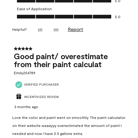
5.0
Ease of Application
Ease of Application, 5.0 out of 5
5.0
Report
Helpful?
(
2
)
(
0
)
5 out of 5 stars.
Good paint/ overestimate
from their paint calculat
Emily254789
VERIFIED PURCHASER
INCENTIVIZED REVIEW
3 months ago
Love the color and paint went on smoothly. The paint calculator
on their website waaayyy overestimated the amount of paint I
needed and now I have 2.5 gallons extra.