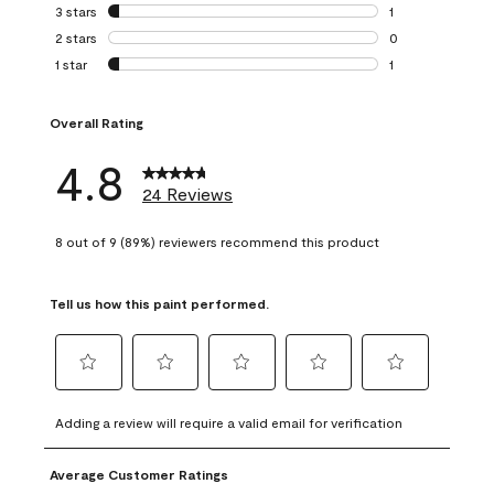
0 reviews with 4 
3 stars
stars
1
1 review with 3 st
2 stars
stars
0
0 reviews with 2 
1 star
stars
1
1 review with 1 sta
Overall Rating
4.8
24 Reviews
8 out of 9 (89%) reviewers recommend this product
Tell us how this paint performed.
Select
Select
Select
Select
Select
to
to
to
to
to
Adding a review will require a valid email for verification
rate
rate
rate
rate
rate
the
the
the
the
the
Average Customer Ratings
item
item
item
item
item