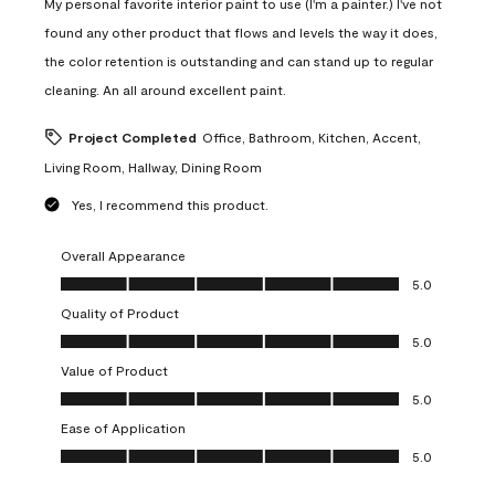
My personal favorite interior paint to use (I'm a painter.) I've not
found any other product that flows and levels the way it does,
the color retention is outstanding and can stand up to regular
cleaning. An all around excellent paint.
Project Completed
Office, Bathroom, Kitchen, Accent,
Living Room, Hallway, Dining Room
Yes, I recommend this product.
Overall Appearance
Overall Appearance, 5.0 out of 5
5.0
Quality of Product
Quality of Product, 5.0 out of 5
5.0
Value of Product
Value of Product, 5.0 out of 5
5.0
Ease of Application
Ease of Application, 5.0 out of 5
5.0