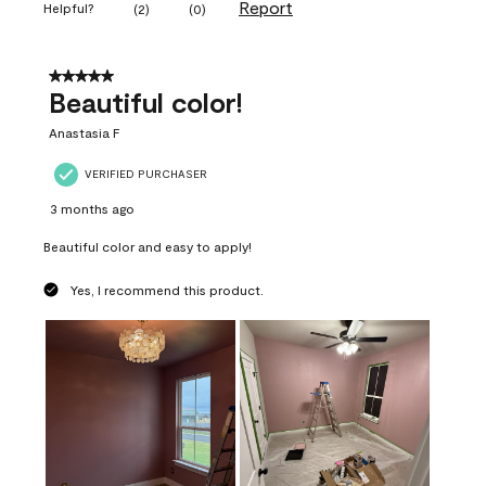
Report
Helpful?
(
2
)
(
0
)
5 out of 5 stars.
Beautiful color!
Anastasia F
VERIFIED PURCHASER
3 months ago
Beautiful color and easy to apply!
Yes, I recommend this product.