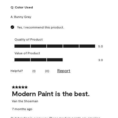
Q:
Color Used
A:
Bunny Gray
Yes, I recommend this product.
Quality of Product
Quality of Product, 5.0 out of 5
5.0
Value of Product
Value of Product, 3.0 out of 5
3.0
Report
Helpful?
(
1
)
(
0
)
5 out of 5 stars.
Modern Paint is the best.
Van the Shoeman
7 months ago