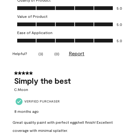
Quality of Product
Quality of Product, 5.0 out of 5
5.0
Value of Product
Value of Product, 5.0 out of 5
5.0
Ease of Application
Ease of Application, 5.0 out of 5
5.0
Report
Helpful?
(
3
)
(
0
)
5 out of 5 stars.
Simply the best
C.Moon
VERIFIED PURCHASER
8 months ago
Great quality paint with perfect eggshell finish! Excellent
coverage with minimal splatter.