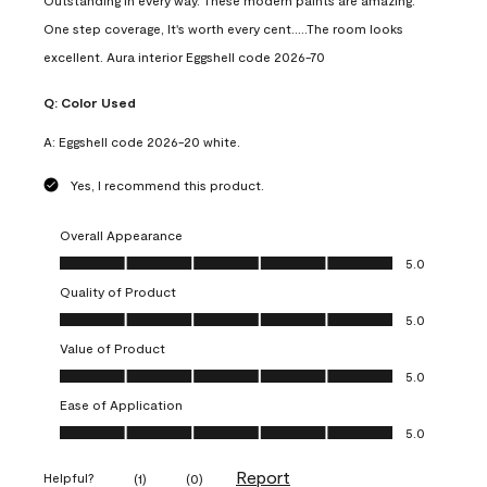
Outstanding in every way. These modern paints are amazing.
One step coverage, It's worth every cent.....The room looks
excellent. Aura interior Eggshell code 2026-70
Q:
Color Used
A:
Eggshell code 2026-20 white.
Yes, I recommend this product.
Overall Appearance
Overall Appearance, 5.0 out of 5
5.0
Quality of Product
Quality of Product, 5.0 out of 5
5.0
Value of Product
Value of Product, 5.0 out of 5
5.0
Ease of Application
Ease of Application, 5.0 out of 5
5.0
Report
Helpful?
(
1
)
(
0
)