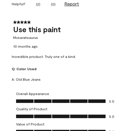
Report
Helpful?
(
2
)
(
0
)
5 out of 5 stars.
Use this paint
Mcsarahsaurus
10 months ago
Incredible product. Truly one of a kind.
Q:
Color Used
A:
Old Blue Jeans
Overall Appearance
Overall Appearance, 5.0 out of 5
5.0
Quality of Product
Quality of Product, 5.0 out of 5
5.0
Value of Product
Value of Product, 5.0 out of 5