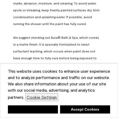
marks, abrasion, moisture, and cleaning. To avoid water 
spots or streaking, keep freshly painted surfaces dry, limit 
condensation and splashing water. If possible, avoid 
running the shower until the paint has fully cured.

We suggest checking out Aura® Bath & Spa, which comes 
in a matte finish. It is specially formulated to resist 
surfactant leaching, which occurs when paint does not 
have enough time to fully cure before being exposed to 
high humidity. To learn more, feel free to check it out here: 
This website uses cookies to enhance user experience
https://www.benjaminmoore.com/en-us/interior-exterior-
and to analyze performance and traffic on our website.
paints-stains/product-catalog/abs/aura-bath-and-spa-
We also share information about your use of our site
paint
with our social media, advertising, and analytics
Benjamin Moore Support
partners.
Cookie Settings
a month ago
Deny
Accept Cookies
(
0
)
(
0
)
Helpful?