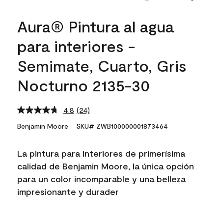
Aura® Pintura al agua
para interiores -
Semimate, Cuarto, Gris
Nocturno 2135-30
4.8
(24)
Read
24
Benjamin Moore
SKU# ZWB100000001873464
Reviews.
Same
page
La pintura para interiores de primerísima
link.
calidad de Benjamin Moore, la única opción
para un color incomparable y una belleza
impresionante y durader