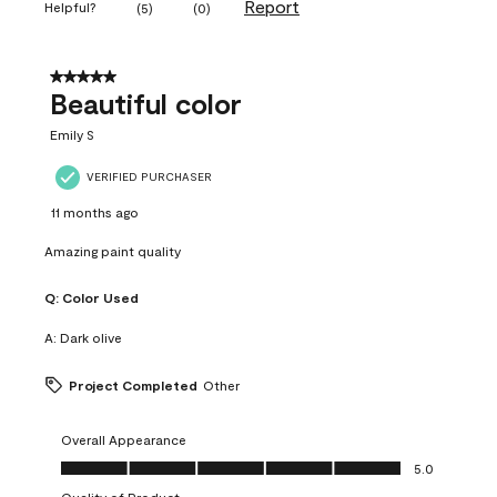
Report
Helpful?
(
5
)
(
0
)
5 out of 5 stars.
Beautiful color
Emily S
VERIFIED PURCHASER
11 months ago
Amazing paint quality
Q:
Color Used
A:
Dark olive
Project Completed
Other
Overall Appearance
Overall Appearance, 5.0 out of 5
5.0