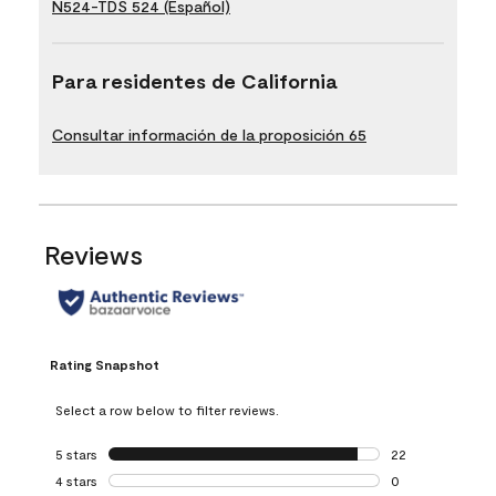
N524-TDS 524 (Español)
Para residentes de California
Consultar información de la proposición 65
Reviews
Rating Snapshot
Select a row below to filter reviews.
5 stars
stars
22
22 reviews with 5
4 stars
stars
0