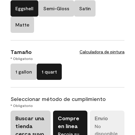
Eggshell
Semi-Gloss
Satin
Matte
Tamaño
Calculadora de pintura
* Obligatorio
1 gallon
1 quart
Seleccionar método de cumplimiento
* Obligatorio
Buscar una
Compre
Envío
tienda
en línea
No
cerca suyo
disponible
Recoja su