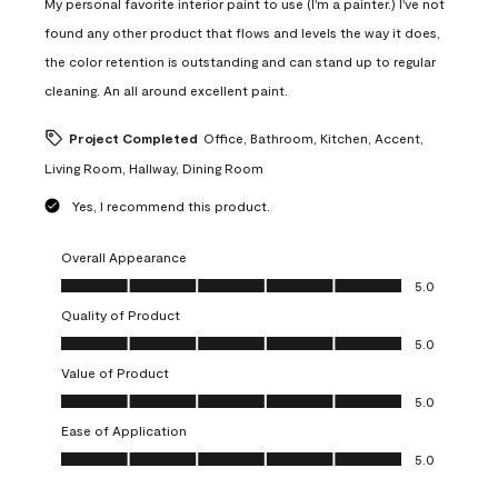
My personal favorite interior paint to use (I'm a painter.) I've not
found any other product that flows and levels the way it does,
the color retention is outstanding and can stand up to regular
cleaning. An all around excellent paint.
Project Completed
Office, Bathroom, Kitchen, Accent,
Living Room, Hallway, Dining Room
Yes, I recommend this product.
Overall Appearance
Overall Appearance, 5.0 out of 5
5.0
Quality of Product
Quality of Product, 5.0 out of 5
5.0
Value of Product
Value of Product, 5.0 out of 5
5.0
Ease of Application
Ease of Application, 5.0 out of 5
5.0