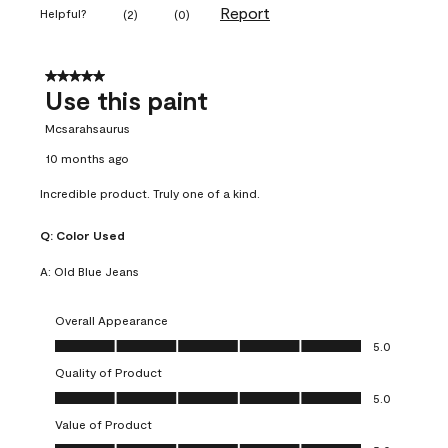
Report
Helpful?
(
2
)
(
0
)
5 out of 5 stars.
Use this paint
Mcsarahsaurus
10 months ago
Incredible product. Truly one of a kind.
Q:
Color Used
A:
Old Blue Jeans
Overall Appearance
Overall Appearance, 5.0 out of 5
5.0
Quality of Product
Quality of Product, 5.0 out of 5
5.0
Value of Product
Value of Product, 5.0 out of 5