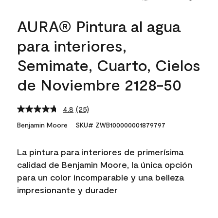
AURA® Pintura al agua
para interiores,
Semimate, Cuarto, Cielos
de Noviembre 2128-50
4.8
(25)
Read
25
Benjamin Moore
SKU# ZWB100000001879797
Reviews.
Same
page
La pintura para interiores de primerísima
link.
calidad de Benjamin Moore, la única opción
para un color incomparable y una belleza
impresionante y durader