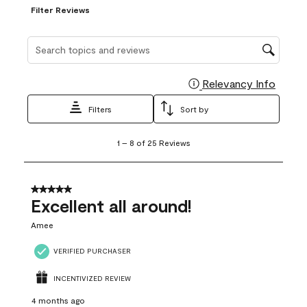
Filter Reviews
Search topics and reviews search region
Relevancy Info
Display
Filters
Sort by
1
1
–
8 of 25
Reviews
to
8
of
25
5 out of 5 stars.
Reviews
Excellent all around!
.
Amee
VERIFIED PURCHASER
INCENTIVIZED REVIEW
4 months ago