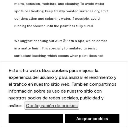
marks, abrasion, moisture, and cleaning. To avoid water 
spots or streaking, keep freshly painted surfaces dry, limit 
condensation and splashing water. If possible, avoid 
running the shower until the paint has fully cured.

We suggest checking out Aura® Bath & Spa, which comes 
in a matte finish. It is specially formulated to resist 
surfactant leaching, which occurs when paint does not 
have enough time to fully cure before being exposed to 
Este sitio web utiliza cookies para mejorar la
high humidity. To learn more, feel free to check it out here: 
This website uses cookies to enhance user experience
experiencia del usuario y para analizar el rendimiento y
https://www.benjaminmoore.com/en-us/interior-exterior-
and to analyze performance and traffic on our website.
el tráfico en nuestro sitio web. También compartimos
paints-stains/product-catalog/abs/aura-bath-and-spa-
We also share information about your use of our site
información sobre su uso de nuestro sitio con
paint
with our social media, advertising, and analytics
nuestros socios de redes sociales, publicidad y
Benjamin Moore Support
partners.
análisis.
Configuración de cookies
Cookie Settings
a month ago
Negar
Deny
Aceptar cookies
Accept Cookies
(
0
)
(
0
)
Helpful?