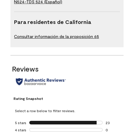
N524-TDS 524 (Español)
Para residentes de California
Consultar información de la proposición 65
Reviews
Rating Snapshot
Select a row below to filter reviews.
5 stars
stars
23
23 reviews with 5
4 stars
stars
0