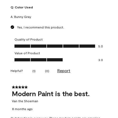
Q:
Color Used
A:
Bunny Gray
Yes, I recommend this product.
Quality of Product
Quality of Product, 5.0 out of 5
5.0
Value of Product
Value of Product, 3.0 out of 5
3.0
Report
Helpful?
(
1
)
(
0
)
5 out of 5 stars.
Modern Paint is the best.
Van the Shoeman
8 months ago