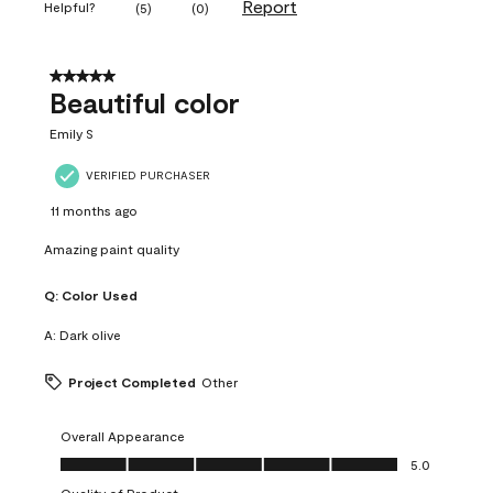
Report
Helpful?
(
5
)
(
0
)
5 out of 5 stars.
Beautiful color
Emily S
VERIFIED PURCHASER
11 months ago
Amazing paint quality
Q:
Color Used
A:
Dark olive
Project Completed
Other
Overall Appearance
Overall Appearance, 5.0 out of 5
5.0