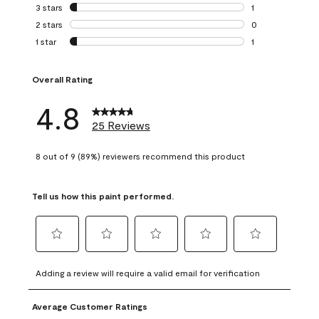
0 reviews with 4 
3 stars
stars
1
1 review with 3 st
2 stars
stars
0
0 reviews with 2 
1 star
stars
1
1 review with 1 sta
Overall Rating
4.8
25 Reviews
8 out of 9 (89%) reviewers recommend this product
Tell us how this paint performed.
Select
Select
Select
Select
Select
to
to
to
to
to
Adding a review will require a valid email for verification
rate
rate
rate
rate
rate
the
the
the
the
the
Average Customer Ratings
item
item
item
item
item