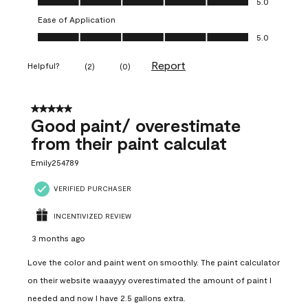
5.0
Ease of Application
Ease of Application, 5.0 out of 5
5.0
Report
Helpful?
(
2
)
(
0
)
5 out of 5 stars.
Good paint/ overestimate
from their paint calculat
Emily254789
VERIFIED PURCHASER
INCENTIVIZED REVIEW
3 months ago
Love the color and paint went on smoothly. The paint calculator
on their website waaayyy overestimated the amount of paint I
needed and now I have 2.5 gallons extra.