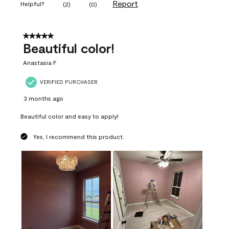
Report
Helpful?
(
2
)
(
0
)
5 out of 5 stars.
Beautiful color!
Anastasia F
VERIFIED PURCHASER
3 months ago
Beautiful color and easy to apply!
Yes, I recommend this product.