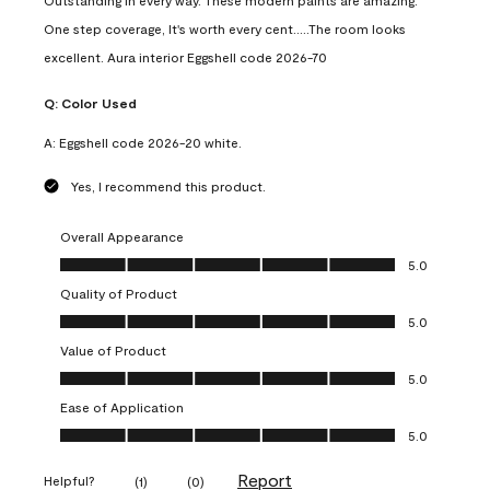
Outstanding in every way. These modern paints are amazing.
One step coverage, It's worth every cent.....The room looks
excellent. Aura interior Eggshell code 2026-70
Q:
Color Used
A:
Eggshell code 2026-20 white.
Yes, I recommend this product.
Overall Appearance
Overall Appearance, 5.0 out of 5
5.0
Quality of Product
Quality of Product, 5.0 out of 5
5.0
Value of Product
Value of Product, 5.0 out of 5
5.0
Ease of Application
Ease of Application, 5.0 out of 5
5.0
Report
Helpful?
(
1
)
(
0
)