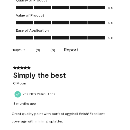
Quality of Product
Quality of Product, 5.0 out of 5
5.0
Value of Product
Value of Product, 5.0 out of 5
5.0
Ease of Application
Ease of Application, 5.0 out of 5
5.0
Report
Helpful?
(
3
)
(
0
)
5 out of 5 stars.
Simply the best
C.Moon
VERIFIED PURCHASER
8 months ago
Great quality paint with perfect eggshell finish! Excellent
coverage with minimal splatter.