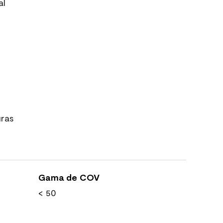
al
uras
Gama de COV
< 50