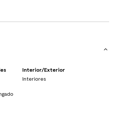
les
Interior/Exterior
Interiores
ngado