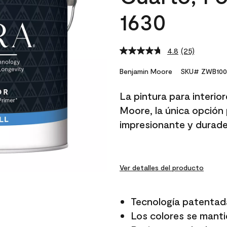
1630
4.8
(25)
Read
25
Reviews.
Benjamin Moore
SKU# ZWB100
Same
page
La pintura para interio
link.
Moore, la única opción 
impresionante y durade
Ver detalles del producto
Tecnología patentad
Los colores se manti