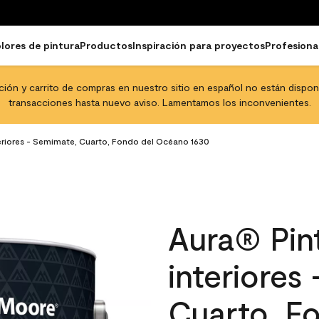
lores de pintura
Productos
Inspiración para proyectos
Profesiona
pción y carrito de compras en nuestro sitio en español no están disponib
transacciones hasta nuevo aviso. Lamentamos los inconvenientes.
teriores - Semimate, Cuarto, Fondo del Océano 1630
Aura® Pint
interiores
Cuarto, F