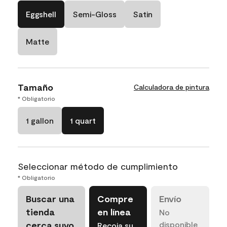
Eggshell
Semi-Gloss
Satin
Matte
Tamaño
Calculadora de pintura
* Obligatorio
1 gallon
1 quart
Seleccionar método de cumplimiento
* Obligatorio
Buscar una
Compre
Envío
tienda
en línea
No
cerca suyo
disponible
Recoja su