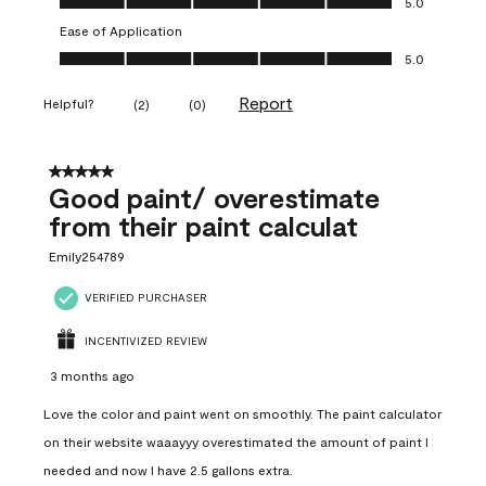
5.0
Ease of Application
Ease of Application, 5.0 out of 5
5.0
Report
Helpful?
(
2
)
(
0
)
5 out of 5 stars.
Good paint/ overestimate
from their paint calculat
Emily254789
VERIFIED PURCHASER
INCENTIVIZED REVIEW
3 months ago
Love the color and paint went on smoothly. The paint calculator
on their website waaayyy overestimated the amount of paint I
needed and now I have 2.5 gallons extra.