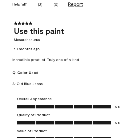
Report
Helpful?
(
2
)
(
0
)
5 out of 5 stars.
Use this paint
Mcsarahsaurus
10 months ago
Incredible product. Truly one of a kind.
Q:
Color Used
A:
Old Blue Jeans
Overall Appearance
Overall Appearance, 5.0 out of 5
5.0
Quality of Product
Quality of Product, 5.0 out of 5
5.0
Value of Product
Value of Product, 5.0 out of 5