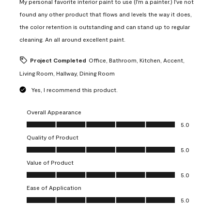
My personal favorite interior paint to use (I'm a painter.) I've not
found any other product that flows and levels the way it does,
the color retention is outstanding and can stand up to regular
cleaning. An all around excellent paint.
Project Completed
Office, Bathroom, Kitchen, Accent,
Living Room, Hallway, Dining Room
Yes, I recommend this product.
Overall Appearance
Overall Appearance, 5.0 out of 5
5.0
Quality of Product
Quality of Product, 5.0 out of 5
5.0
Value of Product
Value of Product, 5.0 out of 5
5.0
Ease of Application
Ease of Application, 5.0 out of 5
5.0