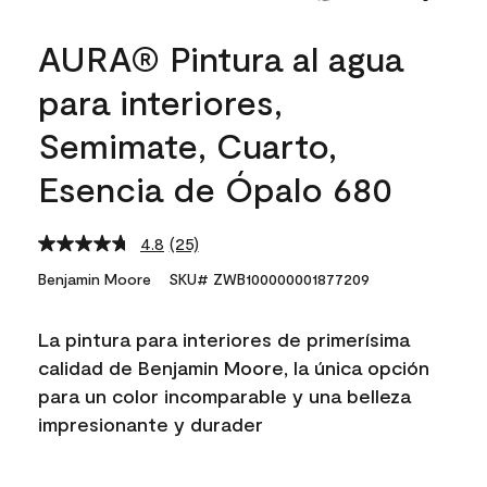
AURA® Pintura al agua
para interiores,
Semimate, Cuarto,
Esencia de Ópalo 680
4.8
(25)
Read
25
Benjamin Moore
SKU# ZWB100000001877209
Reviews.
Same
page
La pintura para interiores de primerísima
link.
calidad de Benjamin Moore, la única opción
para un color incomparable y una belleza
impresionante y durader