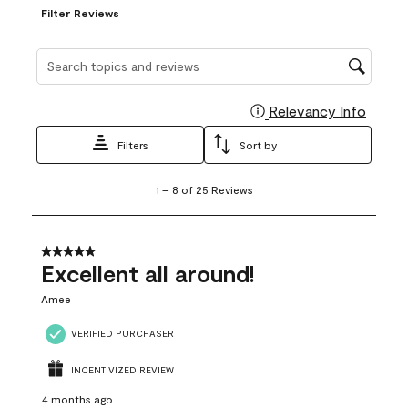
Filter Reviews
Search topics and reviews search region
Relevancy Info
Display
Filters
Sort by
1
1
–
8 of 25
Reviews
to
8
of
25
5 out of 5 stars.
Reviews
Excellent all around!
.
Amee
VERIFIED PURCHASER
INCENTIVIZED REVIEW
4 months ago