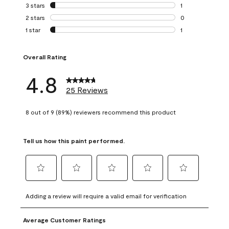
0 reviews with 4 
3 stars
stars
1
1 review with 3 st
2 stars
stars
0
0 reviews with 2 
1 star
stars
1
1 review with 1 sta
Overall Rating
4.8
25 Reviews
8 out of 9 (89%) reviewers recommend this product
Tell us how this paint performed.
Select
Select
Select
Select
Select
to
to
to
to
to
Adding a review will require a valid email for verification
rate
rate
rate
rate
rate
the
the
the
the
the
Average Customer Ratings
item
item
item
item
item