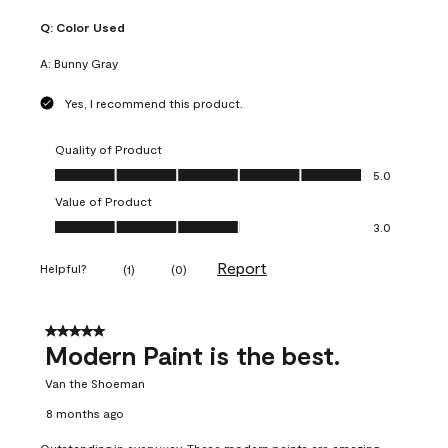
Q:
Color Used
A:
Bunny Gray
Yes, I recommend this product.
Quality of Product
Quality of Product, 5.0 out of 5
5.0
Value of Product
Value of Product, 3.0 out of 5
3.0
Report
Helpful?
(
1
)
(
0
)
5 out of 5 stars.
Modern Paint is the best.
Van the Shoeman
8 months ago