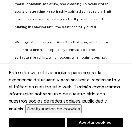
marks, abrasion, moisture, and cleaning. To avoid water 
spots or streaking, keep freshly painted surfaces dry, limit 
condensation and splashing water. If possible, avoid 
running the shower until the paint has fully cured.

We suggest checking out Aura® Bath & Spa, which comes 
in a matte finish. It is specially formulated to resist 
surfactant leaching, which occurs when paint does not 
have enough time to fully cure before being exposed to 
Este sitio web utiliza cookies para mejorar la
high humidity. To learn more, feel free to check it out here: 
This website uses cookies to enhance user experience
experiencia del usuario y para analizar el rendimiento y
https://www.benjaminmoore.com/en-us/interior-exterior-
and to analyze performance and traffic on our website.
el tráfico en nuestro sitio web. También compartimos
paints-stains/product-catalog/abs/aura-bath-and-spa-
We also share information about your use of our site
información sobre su uso de nuestro sitio con
paint
with our social media, advertising, and analytics
nuestros socios de redes sociales, publicidad y
Benjamin Moore Support
partners.
análisis.
Configuración de cookies
Cookie Settings
a month ago
Negar
Deny
Aceptar cookies
Accept Cookies
(
0
)
(
0
)
Helpful?