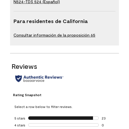
N524-TDS 524 (Español)
Para residentes de California
Consultar información de la proposición 65
Reviews
Rating Snapshot
Select a row below to filter reviews.
5 stars
stars
23
23 reviews with 5
4 stars
stars
0