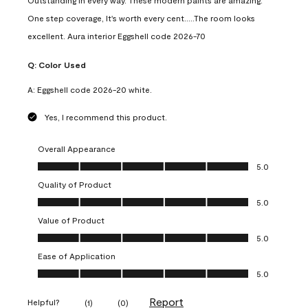
Outstanding in every way. These modern paints are amazing.
One step coverage, It's worth every cent.....The room looks
excellent. Aura interior Eggshell code 2026-70
Q:
Color Used
A:
Eggshell code 2026-20 white.
Yes, I recommend this product.
Overall Appearance
Overall Appearance, 5.0 out of 5
5.0
Quality of Product
Quality of Product, 5.0 out of 5
5.0
Value of Product
Value of Product, 5.0 out of 5
5.0
Ease of Application
Ease of Application, 5.0 out of 5
5.0
Report
Helpful?
(
1
)
(
0
)