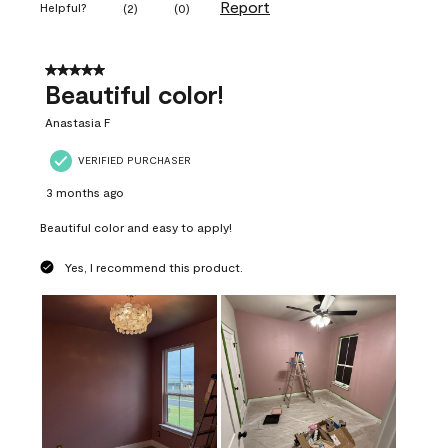
Report
Helpful?
(
2
)
(
0
)
5 out of 5 stars.
Beautiful color!
Anastasia F
VERIFIED PURCHASER
3 months ago
Beautiful color and easy to apply!
Yes, I recommend this product.