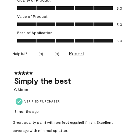
Quality of Product
Quality of Product, 5.0 out of 5
5.0
Value of Product
Value of Product, 5.0 out of 5
5.0
Ease of Application
Ease of Application, 5.0 out of 5
5.0
Report
Helpful?
(
3
)
(
0
)
5 out of 5 stars.
Simply the best
C.Moon
VERIFIED PURCHASER
8 months ago
Great quality paint with perfect eggshell finish! Excellent
coverage with minimal splatter.