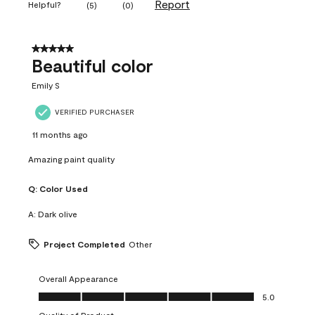
Report
Helpful?
(
5
)
(
0
)
5 out of 5 stars.
Beautiful color
Emily S
VERIFIED PURCHASER
11 months ago
Amazing paint quality
Q:
Color Used
A:
Dark olive
Project Completed
Other
Overall Appearance
Overall Appearance, 5.0 out of 5
5.0