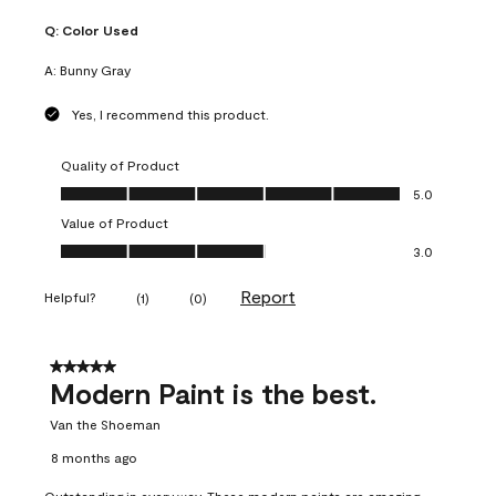
Q:
Color Used
A:
Bunny Gray
Yes, I recommend this product.
Quality of Product
Quality of Product, 5.0 out of 5
5.0
Value of Product
Value of Product, 3.0 out of 5
3.0
Report
Helpful?
(
1
)
(
0
)
5 out of 5 stars.
Modern Paint is the best.
Van the Shoeman
8 months ago