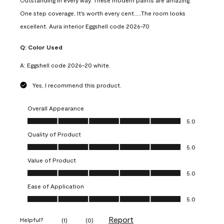
Outstanding in every way. These modern paints are amazing.
One step coverage, It's worth every cent.....The room looks
excellent. Aura interior Eggshell code 2026-70
Q:
Color Used
A:
Eggshell code 2026-20 white.
Yes, I recommend this product.
Overall Appearance
Overall Appearance, 5.0 out of 5
5.0
Quality of Product
Quality of Product, 5.0 out of 5
5.0
Value of Product
Value of Product, 5.0 out of 5
5.0
Ease of Application
Ease of Application, 5.0 out of 5
5.0
Report
Helpful?
(
1
)
(
0
)