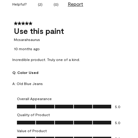
Report
Helpful?
(
2
)
(
0
)
5 out of 5 stars.
Use this paint
Mcsarahsaurus
10 months ago
Incredible product. Truly one of a kind.
Q:
Color Used
A:
Old Blue Jeans
Overall Appearance
Overall Appearance, 5.0 out of 5
5.0
Quality of Product
Quality of Product, 5.0 out of 5
5.0
Value of Product
Value of Product, 5.0 out of 5