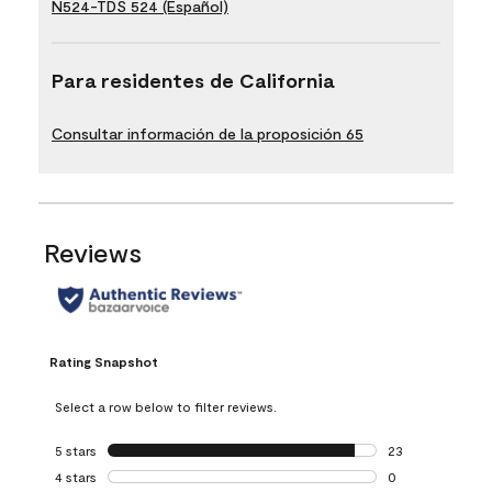
N524-TDS 524 (Español)
Para residentes de California
Consultar información de la proposición 65
Reviews
Rating Snapshot
Select a row below to filter reviews.
5 stars
stars
23
23 reviews with 5
4 stars
stars
0