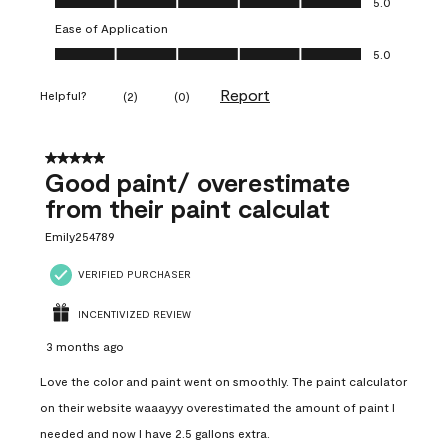
5.0
Ease of Application
Ease of Application, 5.0 out of 5
5.0
Report
Helpful?
(
2
)
(
0
)
5 out of 5 stars.
Good paint/ overestimate
from their paint calculat
Emily254789
VERIFIED PURCHASER
INCENTIVIZED REVIEW
3 months ago
Love the color and paint went on smoothly. The paint calculator
on their website waaayyy overestimated the amount of paint I
needed and now I have 2.5 gallons extra.