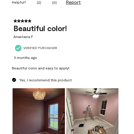
Report
Helpful?
(
2
)
(
0
)
5 out of 5 stars.
Beautiful color!
Anastasia F
VERIFIED PURCHASER
3 months ago
Beautiful color and easy to apply!
Yes, I recommend this product.