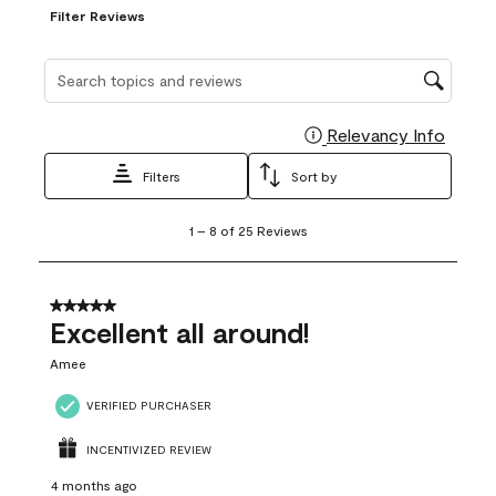
Filter Reviews
Search topics and reviews search region
Relevancy Info
Display
Filters
Sort by
1
1
–
8 of 25
Reviews
to
8
of
25
5 out of 5 stars.
Reviews
Excellent all around!
.
Amee
VERIFIED PURCHASER
INCENTIVIZED REVIEW
4 months ago