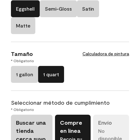
Eggshell
Semi-Gloss
Satin
Matte
Tamaño
Calculadora de pintura
* Obligatorio
1 gallon
1 quart
Seleccionar método de cumplimiento
* Obligatorio
Buscar una
Compre
Envío
tienda
en línea
No
cerca suyo
disponible
Recoja su