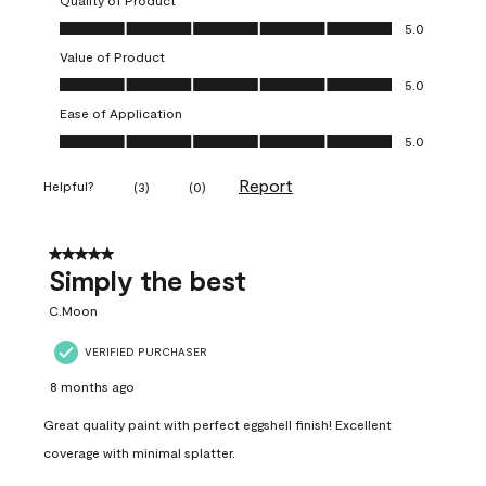
Quality of Product
Quality of Product, 5.0 out of 5
5.0
Value of Product
Value of Product, 5.0 out of 5
5.0
Ease of Application
Ease of Application, 5.0 out of 5
5.0
Report
Helpful?
(
3
)
(
0
)
5 out of 5 stars.
Simply the best
C.Moon
VERIFIED PURCHASER
8 months ago
Great quality paint with perfect eggshell finish! Excellent
coverage with minimal splatter.