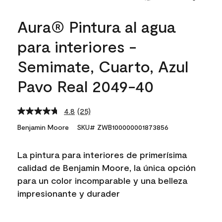
Aura® Pintura al agua
para interiores -
Semimate, Cuarto, Azul
Pavo Real 2049-40
4.8
(25)
Read
25
Benjamin Moore
SKU# ZWB100000001873856
Reviews.
Same
page
La pintura para interiores de primerísima
link.
calidad de Benjamin Moore, la única opción
para un color incomparable y una belleza
impresionante y durader