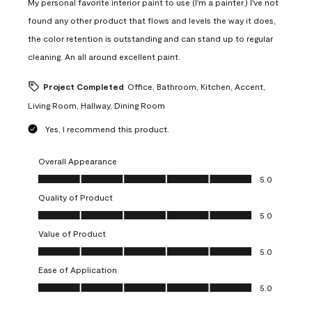
My personal favorite interior paint to use (I'm a painter.) I've not
found any other product that flows and levels the way it does,
the color retention is outstanding and can stand up to regular
cleaning. An all around excellent paint.
Project Completed
Office, Bathroom, Kitchen, Accent,
Living Room, Hallway, Dining Room
Yes, I recommend this product.
Overall Appearance
Overall Appearance, 5.0 out of 5
5.0
Quality of Product
Quality of Product, 5.0 out of 5
5.0
Value of Product
Value of Product, 5.0 out of 5
5.0
Ease of Application
Ease of Application, 5.0 out of 5
5.0