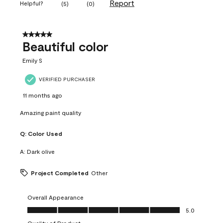
Report
Helpful?
(
5
)
(
0
)
5 out of 5 stars.
Beautiful color
Emily S
VERIFIED PURCHASER
11 months ago
Amazing paint quality
Q:
Color Used
A:
Dark olive
Project Completed
Other
Overall Appearance
Overall Appearance, 5.0 out of 5
5.0