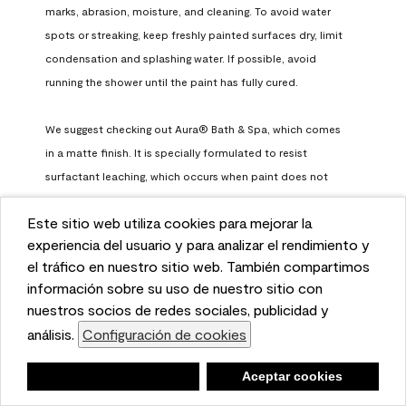
marks, abrasion, moisture, and cleaning. To avoid water 
spots or streaking, keep freshly painted surfaces dry, limit 
condensation and splashing water. If possible, avoid 
running the shower until the paint has fully cured.

We suggest checking out Aura® Bath & Spa, which comes 
in a matte finish. It is specially formulated to resist 
surfactant leaching, which occurs when paint does not 
have enough time to fully cure before being exposed to 
Este sitio web utiliza cookies para mejorar la
high humidity. To learn more, feel free to check it out here: 
This website uses cookies to enhance user experience
experiencia del usuario y para analizar el rendimiento y
https://www.benjaminmoore.com/en-us/interior-exterior-
and to analyze performance and traffic on our website.
el tráfico en nuestro sitio web. También compartimos
paints-stains/product-catalog/abs/aura-bath-and-spa-
We also share information about your use of our site
información sobre su uso de nuestro sitio con
paint
with our social media, advertising, and analytics
nuestros socios de redes sociales, publicidad y
Benjamin Moore Support
partners.
análisis.
Configuración de cookies
Cookie Settings
a month ago
Negar
Deny
Aceptar cookies
Accept Cookies
(
0
)
(
0
)
Helpful?