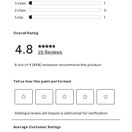
0 reviews with 4 
3 stars
stars
1
1 review with 3 st
2 stars
stars
0
0 reviews with 2 
1 star
stars
1
1 review with 1 sta
Overall Rating
4.8
25 Reviews
8 out of 9 (89%) reviewers recommend this product
Tell us how this paint performed.
Select
Select
Select
Select
Select
to
to
to
to
to
Adding a review will require a valid email for verification
rate
rate
rate
rate
rate
the
the
the
the
the
Average Customer Ratings
item
item
item
item
item