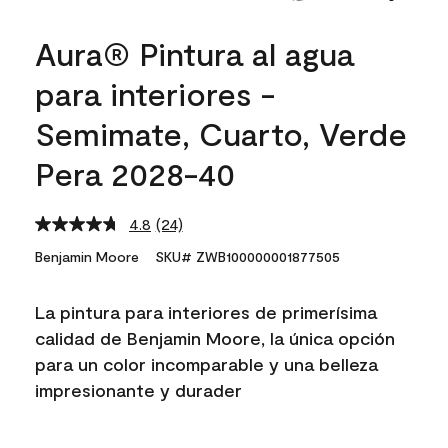
Aura® Pintura al agua
para interiores -
Semimate, Cuarto, Verde
Pera 2028-40
4.8
(24)
Read
24
Benjamin Moore
SKU# ZWB100000001877505
Reviews.
Same
page
La pintura para interiores de primerísima
link.
calidad de Benjamin Moore, la única opción
para un color incomparable y una belleza
impresionante y durader