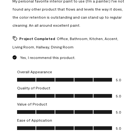
My personal favorite interior paint to use (I'm a painter.) I've not
found any other product that flows and levels the way it does,
the color retention is outstanding and can stand up to regular
cleaning. An all around excellent paint.
Project Completed
Office, Bathroom, Kitchen, Accent,
Living Room, Hallway, Dining Room
Yes, I recommend this product.
Overall Appearance
Overall Appearance, 5.0 out of 5
5.0
Quality of Product
Quality of Product, 5.0 out of 5
5.0
Value of Product
Value of Product, 5.0 out of 5
5.0
Ease of Application
Ease of Application, 5.0 out of 5
5.0