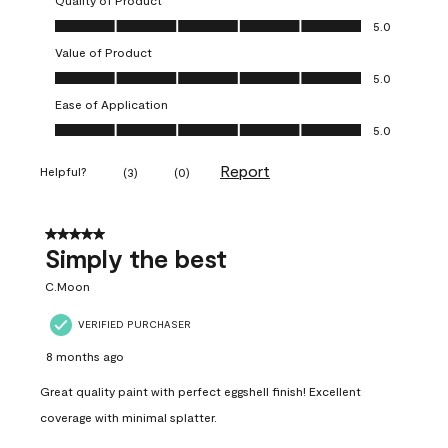
Quality of Product
Quality of Product, 5.0 out of 5
5.0
Value of Product
Value of Product, 5.0 out of 5
5.0
Ease of Application
Ease of Application, 5.0 out of 5
5.0
Report
Helpful?
(
3
)
(
0
)
5 out of 5 stars.
Simply the best
C.Moon
VERIFIED PURCHASER
8 months ago
Great quality paint with perfect eggshell finish! Excellent
coverage with minimal splatter.