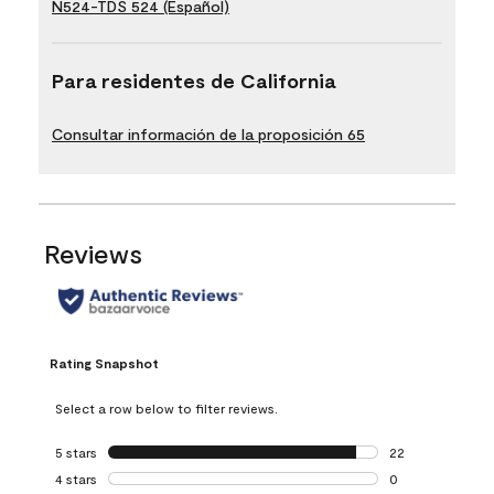
N524-TDS 524 (Español)
Para residentes de California
Consultar información de la proposición 65
Reviews
Rating Snapshot
Select a row below to filter reviews.
5 stars
stars
22
22 reviews with 5
4 stars
stars
0