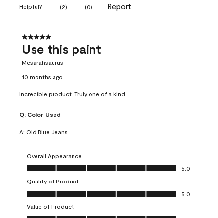
Report
Helpful?
(
2
)
(
0
)
5 out of 5 stars.
Use this paint
Mcsarahsaurus
10 months ago
Incredible product. Truly one of a kind.
Q:
Color Used
A:
Old Blue Jeans
Overall Appearance
Overall Appearance, 5.0 out of 5
5.0
Quality of Product
Quality of Product, 5.0 out of 5
5.0
Value of Product
Value of Product, 5.0 out of 5