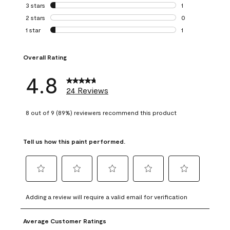
0 reviews with 4 
3 stars
stars
1
1 review with 3 st
2 stars
stars
0
0 reviews with 2 
1 star
stars
1
1 review with 1 sta
Overall Rating
4.8
24 Reviews
8 out of 9 (89%) reviewers recommend this product
Tell us how this paint performed.
Select
Select
Select
Select
Select
to
to
to
to
to
Adding a review will require a valid email for verification
rate
rate
rate
rate
rate
the
the
the
the
the
Average Customer Ratings
item
item
item
item
item