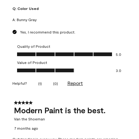
Q:
Color Used
A:
Bunny Gray
Yes, I recommend this product.
Quality of Product
Quality of Product, 5.0 out of 5
5.0
Value of Product
Value of Product, 3.0 out of 5
3.0
Report
Helpful?
(
1
)
(
0
)
5 out of 5 stars.
Modern Paint is the best.
Van the Shoeman
7 months ago