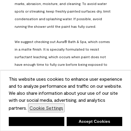
marks, abrasion, moisture, and cleaning. To avoid water 
spots or streaking, keep freshly painted surfaces dry, limit 
condensation and splashing water. If possible, avoid 
running the shower until the paint has fully cured.

We suggest checking out Aura® Bath & Spa, which comes 
in a matte finish. It is specially formulated to resist 
surfactant leaching, which occurs when paint does not 
have enough time to fully cure before being exposed to 
high humidity. To learn more, feel free to check it out here: 
This website uses cookies to enhance user experience
https://www.benjaminmoore.com/en-us/interior-exterior-
and to analyze performance and traffic on our website.
paints-stains/product-catalog/abs/aura-bath-and-spa-
We also share information about your use of our site
paint
with our social media, advertising, and analytics
Benjamin Moore Support
partners.
Cookie Settings
a month ago
Deny
Accept Cookies
(
0
)
(
0
)
Helpful?