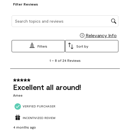
Filter Reviews
Search topics and reviews search region
Relevancy Info
Display
Filters
Sort by
1
1
–
8 of 24
Reviews
to
8
of
24
5 out of 5 stars.
Reviews
Excellent all around!
.
Amee
VERIFIED PURCHASER
INCENTIVIZED REVIEW
4 months ago