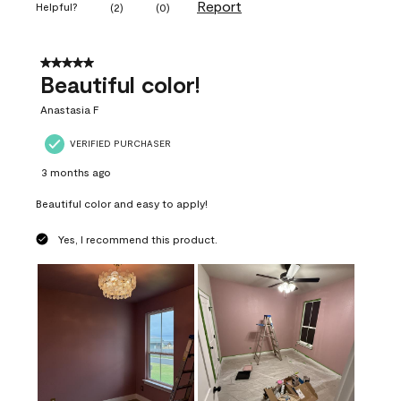
Report
Helpful?
(
2
)
(
0
)
5 out of 5 stars.
Beautiful color!
Anastasia F
VERIFIED PURCHASER
3 months ago
Beautiful color and easy to apply!
Yes, I recommend this product.