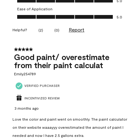
5.0
Ease of Application
Ease of Application, 5.0 out of 5
5.0
Report
Helpful?
(
2
)
(
0
)
5 out of 5 stars.
Good paint/ overestimate
from their paint calculat
Emily254789
VERIFIED PURCHASER
INCENTIVIZED REVIEW
3 months ago
Love the color and paint went on smoothly. The paint calculator
on their website waaayyy overestimated the amount of paint I
needed and now I have 2.5 gallons extra.