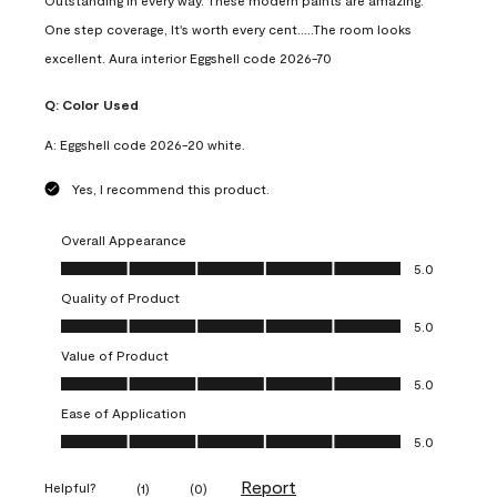
Outstanding in every way. These modern paints are amazing.
One step coverage, It's worth every cent.....The room looks
excellent. Aura interior Eggshell code 2026-70
Q:
Color Used
A:
Eggshell code 2026-20 white.
Yes, I recommend this product.
Overall Appearance
Overall Appearance, 5.0 out of 5
5.0
Quality of Product
Quality of Product, 5.0 out of 5
5.0
Value of Product
Value of Product, 5.0 out of 5
5.0
Ease of Application
Ease of Application, 5.0 out of 5
5.0
Report
Helpful?
(
1
)
(
0
)