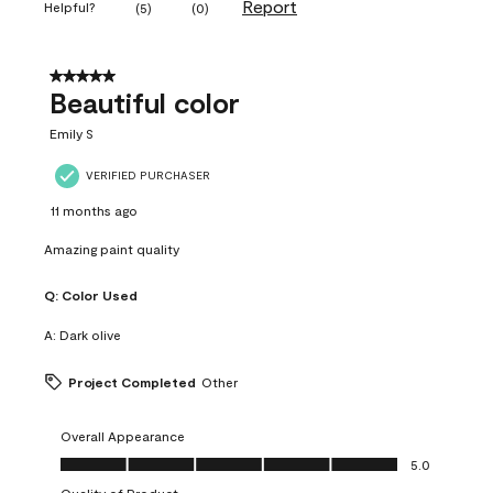
Report
Helpful?
(
5
)
(
0
)
5 out of 5 stars.
Beautiful color
Emily S
VERIFIED PURCHASER
11 months ago
Amazing paint quality
Q:
Color Used
A:
Dark olive
Project Completed
Other
Overall Appearance
Overall Appearance, 5.0 out of 5
5.0