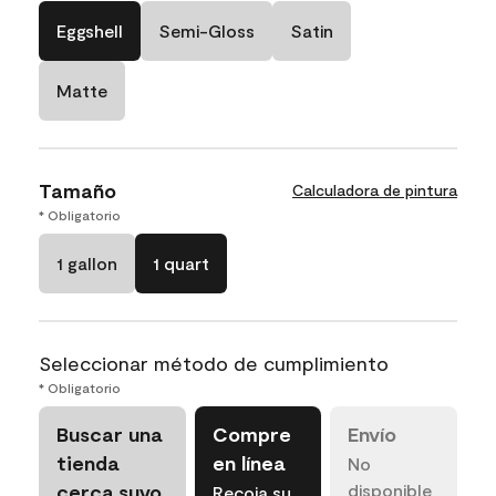
Eggshell
Semi-Gloss
Satin
Matte
Tamaño
Calculadora de pintura
* Obligatorio
1 gallon
1 quart
Seleccionar método de cumplimiento
* Obligatorio
Buscar una
Compre
Envío
tienda
en línea
No
cerca suyo
disponible
Recoja su