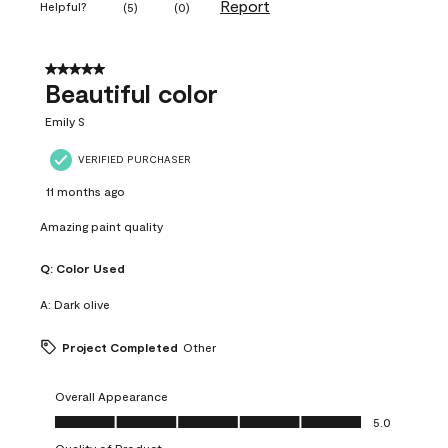
Report
Helpful?
(
5
)
(
0
)
5 out of 5 stars.
Beautiful color
Emily S
VERIFIED PURCHASER
11 months ago
Amazing paint quality
Q:
Color Used
A:
Dark olive
Project Completed
Other
Overall Appearance
Overall Appearance, 5.0 out of 5
5.0