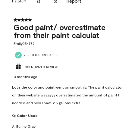
Report
Helpful?
(
2
)
(
0
)
5 out of 5 stars.
Good paint/ overestimate
from their paint calculat
Emily254789
VERIFIED PURCHASER
INCENTIVIZED REVIEW
3 months ago
Love the color and paint went on smoothly. The paint calculator
on their website waaayyy overestimated the amount of paint I
needed and now I have 2.5 gallons extra.
Q:
Color Used
A:
Bunny Gray