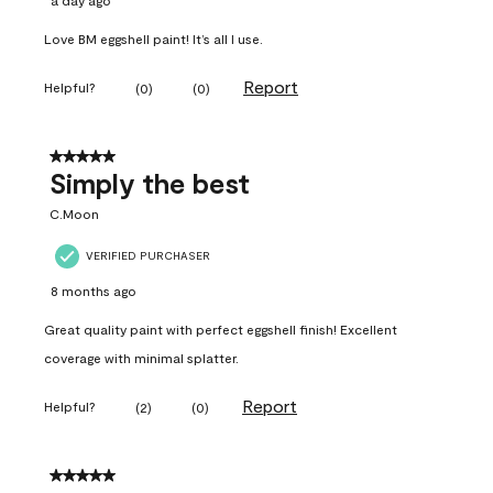
a day ago
Love BM eggshell paint! It’s all I use.
Report
Helpful?
(
0
)
(
0
)
5 out of 5 stars.
Simply the best
C.Moon
VERIFIED PURCHASER
8 months ago
Great quality paint with perfect eggshell finish! Excellent
coverage with minimal splatter.
Report
Helpful?
(
2
)
(
0
)
5 out of 5 stars.