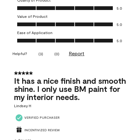
Quality of Product
Quality of Product, 5.0 out of 5
5.0
Value of Product
Value of Product, 5.0 out of 5
5.0
Ease of Application
Ease of Application, 5.0 out of 5
5.0
Report
Helpful?
(
3
)
(
0
)
5 out of 5 stars.
It has a nice finish and smooth
shine. I only use BM paint for
my interior needs.
Lindsey H
VERIFIED PURCHASER
INCENTIVIZED REVIEW