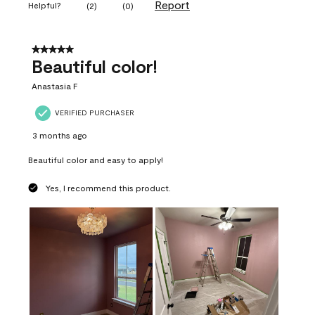
Report
Helpful?
(
2
)
(
0
)
5 out of 5 stars.
Beautiful color!
Anastasia F
VERIFIED PURCHASER
3 months ago
Beautiful color and easy to apply!
Yes, I recommend this product.