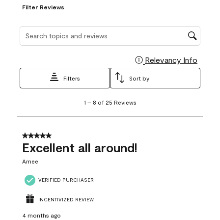
Filter Reviews
Search topics and reviews search region
Relevancy Info
Display
Filters
Sort by
1
1
–
8 of 25
Reviews
to
8
of
25
5 out of 5 stars.
Reviews
Excellent all around!
.
Amee
VERIFIED PURCHASER
INCENTIVIZED REVIEW
4 months ago