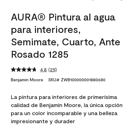
AURA® Pintura al agua
para interiores,
Semimate, Cuarto, Ante
Rosado 1285
4.8
(25)
Read
25
Benjamin Moore
SKU# ZWB100000001880680
Reviews.
Same
page
La pintura para interiores de primerísima
link.
calidad de Benjamin Moore, la única opción
para un color incomparable y una belleza
impresionante y durader