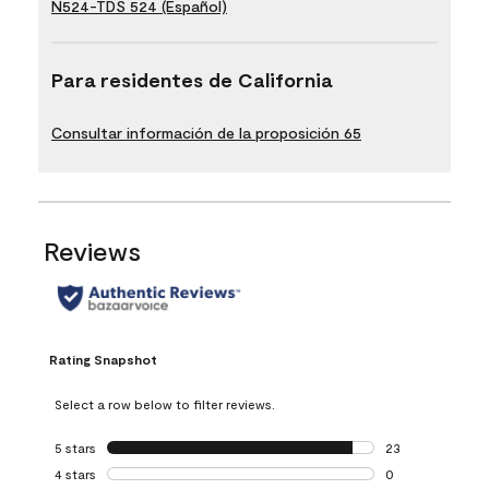
N524-TDS 524 (Español)
Para residentes de California
Consultar información de la proposición 65
Reviews
Rating Snapshot
Select a row below to filter reviews.
5 stars
stars
23
23 reviews with 5
4 stars
stars
0