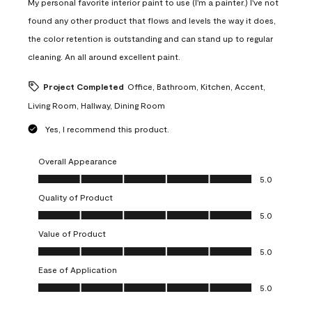
My personal favorite interior paint to use (I'm a painter.) I've not
found any other product that flows and levels the way it does,
the color retention is outstanding and can stand up to regular
cleaning. An all around excellent paint.
Project Completed
Office, Bathroom, Kitchen, Accent,
Living Room, Hallway, Dining Room
Yes, I recommend this product.
Overall Appearance
Overall Appearance, 5.0 out of 5
5.0
Quality of Product
Quality of Product, 5.0 out of 5
5.0
Value of Product
Value of Product, 5.0 out of 5
5.0
Ease of Application
Ease of Application, 5.0 out of 5
5.0