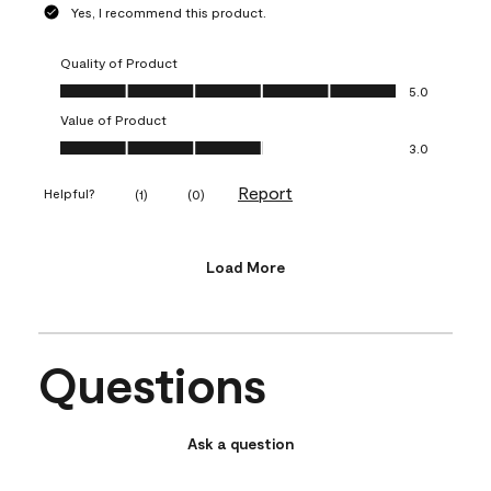
Yes, I recommend this product.
Quality of Product
Quality of Product, 5.0 out of 5
5.0
Value of Product
Value of Product, 3.0 out of 5
3.0
Report
Helpful?
(
1
)
(
0
)
Load More
Questions
Ask a question