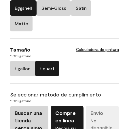
Eggshell
Semi-Gloss
Satin
Matte
Tamaño
Calculadora de pintura
* Obligatorio
1 gallon
1 quart
Seleccionar método de cumplimiento
* Obligatorio
Buscar una
Compre
Envío
tienda
en línea
No
cerca suyo
disponible
Recoja su