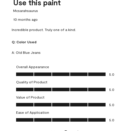
Use this paint
Mcsarahsaurus
10 months ago
Incredible product. Truly one of a kind.
Q:
Color Used
A:
Old Blue Jeans
Overall Appearance
Overall Appearance, 5.0 out of 5
5.0
Quality of Product
Quality of Product, 5.0 out of 5
5.0
Value of Product
Value of Product, 5.0 out of 5
5.0
Ease of Application
Ease of Application, 5.0 out of 5
5.0