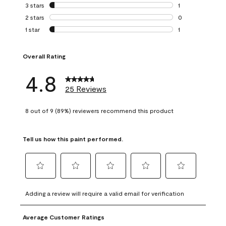
0 reviews with 4 
3 stars
stars
1
1 review with 3 st
2 stars
stars
0
0 reviews with 2 
1 star
stars
1
1 review with 1 sta
Overall Rating
4.8
25 Reviews
8 out of 9 (89%) reviewers recommend this product
Tell us how this paint performed.
Select
Select
Select
Select
Select
to
to
to
to
to
Adding a review will require a valid email for verification
rate
rate
rate
rate
rate
the
the
the
the
the
Average Customer Ratings
item
item
item
item
item