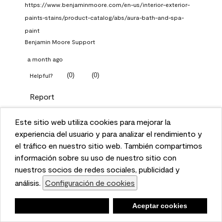
https://www.benjaminmoore.com/en-us/interior-exterior-
paints-stains/product-catalog/abs/aura-bath-and-spa-
paint
Benjamin Moore Support
a month ago
(
0
)
(
0
)
Helpful?
Report
Este sitio web utiliza cookies para mejorar la
Q: What Aura paint color
This website uses cookies to enhance user experience
experiencia del usuario y para analizar el rendimiento y
should I use in north facing
and to analyze performance and traffic on our website.
el tráfico en nuestro sitio web. También compartimos
entryway?
We also share information about your use of our site
información sobre su uso de nuestro sitio con
with our social media, advertising, and analytics
nuestros socios de redes sociales, publicidad y
TKpppp
partners.
análisis.
Configuración de cookies
Cookie Settings
a month ago
Negar
Deny
Aceptar cookies
Accept Cookies
1 Answer