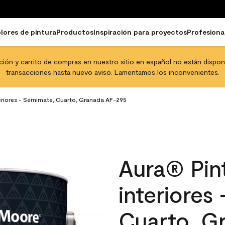
lores de pintura
Productos
Inspiración para proyectos
Profesiona
pción y carrito de compras en nuestro sitio en español no están disponib
transacciones hasta nuevo aviso. Lamentamos los inconvenientes.
teriores - Semimate, Cuarto, Granada AF-295
Aura® Pint
interiores
Cuarto, G