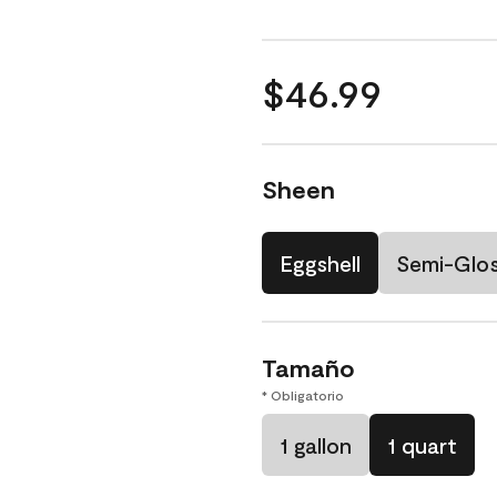
$46.99
Sheen
Eggshell
Semi-Glo
Tamaño
* Obligatorio
1 gallon
1 quart