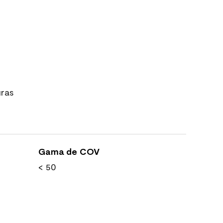
uras
Gama de COV
< 50