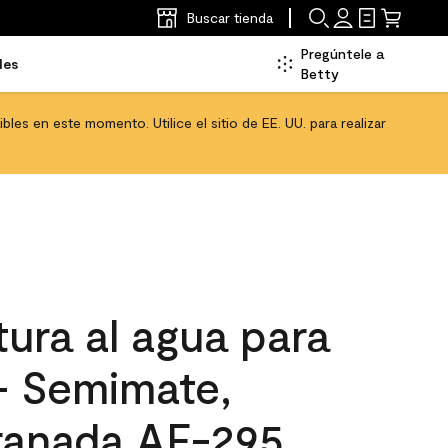
Buscar tienda
Pregúntele a
les
Betty
les en este momento. Utilice el sitio de EE. UU. para realizar
ura al agua para
 - Semimate,
ranada AF-295