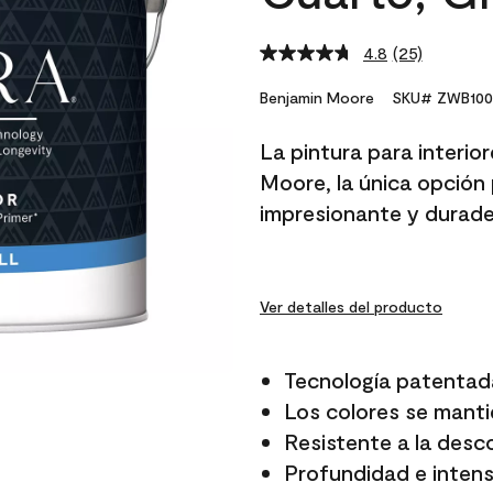
4.8
(25)
Read
25
Reviews.
Benjamin Moore
SKU# ZWB100
Same
page
La pintura para interio
link.
Moore, la única opción 
impresionante y durade
Ver detalles del producto
Tecnología patentad
Los colores se manti
Resistente a la desc
Profundidad e intensi