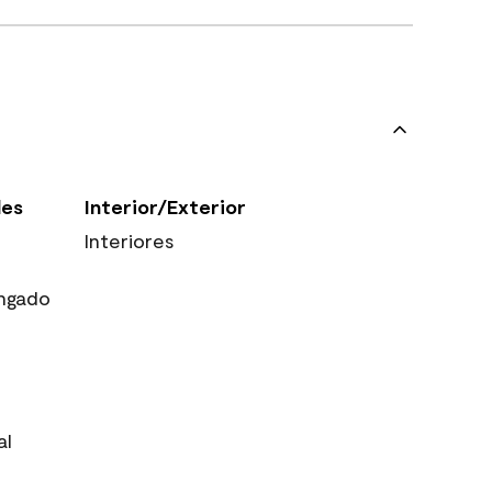
les
Interior/Exterior
Interiores
ngado
al