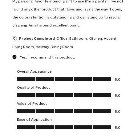
My personal favorite interior paint to use (I'm a painter.) I've not
found any other product that flows and levels the way it does,
the color retention is outstanding and can stand up to regular
cleaning. An all around excellent paint.
Project Completed
Office, Bathroom, Kitchen, Accent,
Living Room, Hallway, Dining Room
Yes, I recommend this product.
Overall Appearance
Overall Appearance, 5.0 out of 5
5.0
Quality of Product
Quality of Product, 5.0 out of 5
5.0
Value of Product
Value of Product, 5.0 out of 5
5.0
Ease of Application
Ease of Application, 5.0 out of 5
5.0