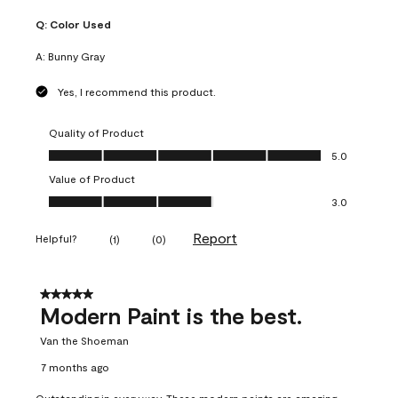
Q:
Color Used
A:
Bunny Gray
Yes, I recommend this product.
Quality of Product
Quality of Product, 5.0 out of 5
5.0
Value of Product
Value of Product, 3.0 out of 5
3.0
Report
Helpful?
(
1
)
(
0
)
5 out of 5 stars.
Modern Paint is the best.
Van the Shoeman
7 months ago