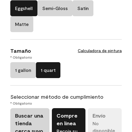
Eggshell
Semi-Gloss
Satin
Matte
Tamaño
Calculadora de pintura
* Obligatorio
1 gallon
1 quart
Seleccionar método de cumplimiento
* Obligatorio
Buscar una
Compre
Envío
tienda
en línea
No
cerca suyo
disponible
Recoja su