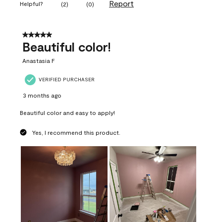
Report
Helpful?
(
2
)
(
0
)
5 out of 5 stars.
Beautiful color!
Anastasia F
VERIFIED PURCHASER
3 months ago
Beautiful color and easy to apply!
Yes, I recommend this product.