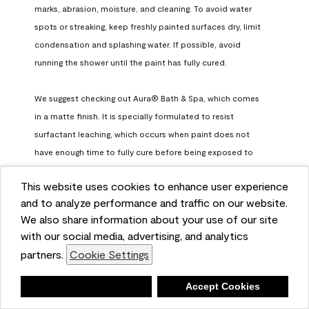
marks, abrasion, moisture, and cleaning. To avoid water 
spots or streaking, keep freshly painted surfaces dry, limit 
condensation and splashing water. If possible, avoid 
running the shower until the paint has fully cured.

We suggest checking out Aura® Bath & Spa, which comes 
in a matte finish. It is specially formulated to resist 
surfactant leaching, which occurs when paint does not 
have enough time to fully cure before being exposed to 
high humidity. To learn more, feel free to check it out here: 
This website uses cookies to enhance user experience
https://www.benjaminmoore.com/en-us/interior-exterior-
and to analyze performance and traffic on our website.
paints-stains/product-catalog/abs/aura-bath-and-spa-
We also share information about your use of our site
paint
with our social media, advertising, and analytics
Benjamin Moore Support
partners.
Cookie Settings
a month ago
Deny
Accept Cookies
(
0
)
(
0
)
Helpful?