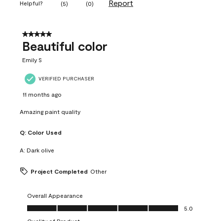
Report
Helpful?
(
5
)
(
0
)
5 out of 5 stars.
Beautiful color
Emily S
VERIFIED PURCHASER
11 months ago
Amazing paint quality
Q:
Color Used
A:
Dark olive
Project Completed
Other
Overall Appearance
Overall Appearance, 5.0 out of 5
5.0