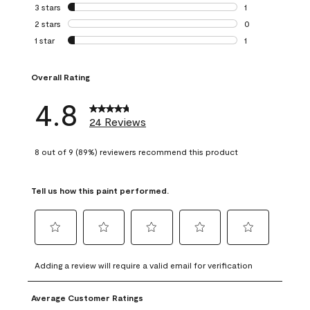
0 reviews with 4 
3 stars
stars
1
1 review with 3 st
2 stars
stars
0
0 reviews with 2 
1 star
stars
1
1 review with 1 sta
Overall Rating
4.8
24 Reviews
8 out of 9 (89%) reviewers recommend this product
Tell us how this paint performed.
Select
Select
Select
Select
Select
to
to
to
to
to
Adding a review will require a valid email for verification
rate
rate
rate
rate
rate
the
the
the
the
the
Average Customer Ratings
item
item
item
item
item