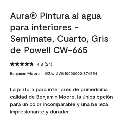
Aura® Pintura al agua
para interiores -
Semimate, Cuarto, Gris
de Powell CW-665
4.8
(24)
Read
24
Benjamin Moore
SKU# ZWB100000001874554
Reviews.
Same
page
La pintura para interiores de primerísima
link.
calidad de Benjamin Moore, la única opción
para un color incomparable y una belleza
impresionante y durader