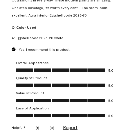
Outstanding in every way. These modern paints are amazing.
One step coverage, It's worth every cent.....The room looks
excellent. Aura interior Eggshell code 2026-70
Q:
Color Used
A:
Eggshell code 2026-20 white.
Yes, I recommend this product.
Overall Appearance
Overall Appearance, 5.0 out of 5
5.0
Quality of Product
Quality of Product, 5.0 out of 5
5.0
Value of Product
Value of Product, 5.0 out of 5
5.0
Ease of Application
Ease of Application, 5.0 out of 5
5.0
Report
Helpful?
(
1
)
(
0
)