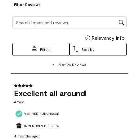
Filter Reviews
Search topics and reviews search region
Relevancy Info
Display
Filters
Sort by
1
1
–
8 of 24
Reviews
to
8
of
24
5 out of 5 stars.
Reviews
Excellent all around!
.
Amee
VERIFIED PURCHASER
INCENTIVIZED REVIEW
4 months ago