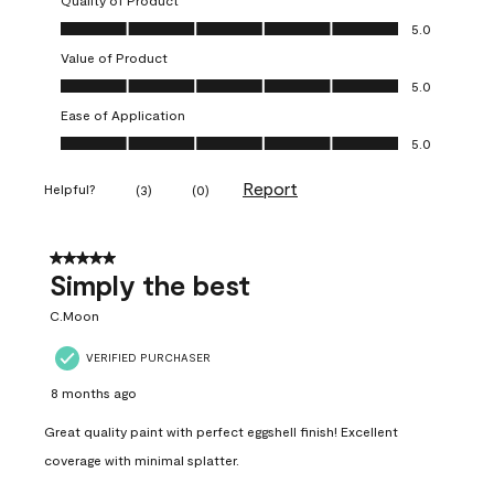
Quality of Product
Quality of Product, 5.0 out of 5
5.0
Value of Product
Value of Product, 5.0 out of 5
5.0
Ease of Application
Ease of Application, 5.0 out of 5
5.0
Report
Helpful?
(
3
)
(
0
)
5 out of 5 stars.
Simply the best
C.Moon
VERIFIED PURCHASER
8 months ago
Great quality paint with perfect eggshell finish! Excellent
coverage with minimal splatter.