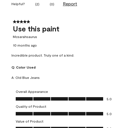
Report
Helpful?
(
2
)
(
0
)
5 out of 5 stars.
Use this paint
Mcsarahsaurus
10 months ago
Incredible product. Truly one of a kind.
Q:
Color Used
A:
Old Blue Jeans
Overall Appearance
Overall Appearance, 5.0 out of 5
5.0
Quality of Product
Quality of Product, 5.0 out of 5
5.0
Value of Product
Value of Product, 5.0 out of 5