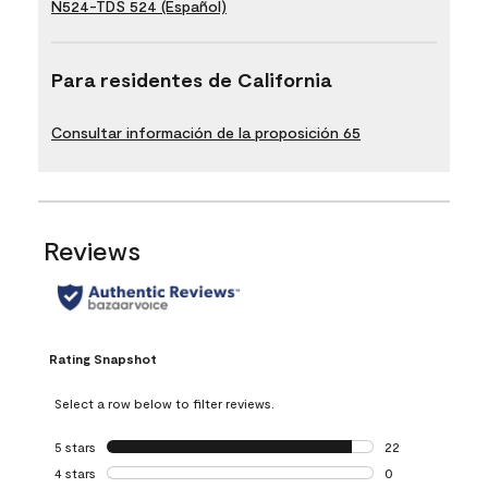
N524-TDS 524 (Español)
Para residentes de California
Consultar información de la proposición 65
Reviews
Rating Snapshot
Select a row below to filter reviews.
5 stars
stars
22
22 reviews with 5
4 stars
stars
0