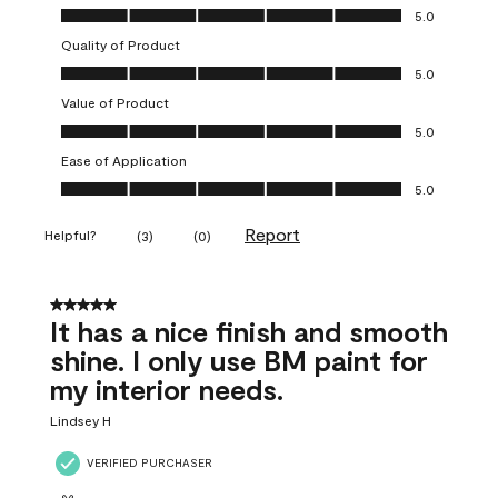
Overall Appearance, 5.0 out of 5
5.0
Quality of Product
Quality of Product, 5.0 out of 5
5.0
Value of Product
Value of Product, 5.0 out of 5
5.0
Ease of Application
Ease of Application, 5.0 out of 5
5.0
Report
Helpful?
(
3
)
(
0
)
5 out of 5 stars.
It has a nice finish and smooth
shine. I only use BM paint for
my interior needs.
Lindsey H
VERIFIED PURCHASER