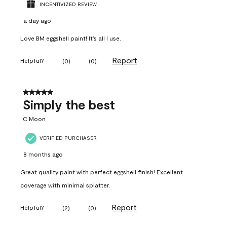
INCENTIVIZED REVIEW
a day ago
Love BM eggshell paint! It’s all I use.
Report
Helpful?
(
0
)
(
0
)
5 out of 5 stars.
Simply the best
C.Moon
VERIFIED PURCHASER
8 months ago
Great quality paint with perfect eggshell finish! Excellent
coverage with minimal splatter.
Report
Helpful?
(
2
)
(
0
)