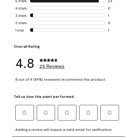
5 stars
stars
23
23 reviews with 5
4 stars
stars
0
0 reviews with 4 
3 stars
stars
1
1 review with 3 st
2 stars
stars
0
0 reviews with 2 
1 star
stars
1
1 review with 1 sta
Overall Rating
4.8
25 Reviews
8 out of 9 (89%) reviewers recommend this product
Tell us how this paint performed.
Select
Select
Select
Select
Select
to
to
to
to
to
Adding a review will require a valid email for verification
rate
rate
rate
rate
rate