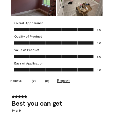
Overall Appearance
Overall Appearance, 5.0 out of 5
5.0
Quality of Product
Quality of Product, 5.0 out of 5
5.0
Value of Product
Value of Product, 5.0 out of 5
5.0
Ease of Application
Ease of Application, 5.0 out of 5
5.0
Report
Helpful?
(
2
)
(
0
)
5 out of 5 stars.
Best you can get
Tyler H