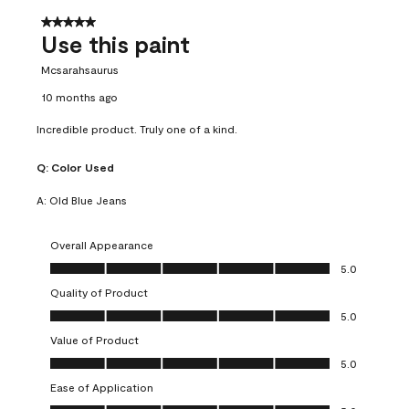
5 out of 5 stars.
Use this paint
Mcsarahsaurus
10 months ago
Incredible product. Truly one of a kind.
Q:
Color Used
A:
Old Blue Jeans
Overall Appearance
Overall Appearance, 5.0 out of 5
5.0
Quality of Product
Quality of Product, 5.0 out of 5
5.0
Value of Product
Value of Product, 5.0 out of 5
5.0
Ease of Application
Ease of Application, 5.0 out of 5