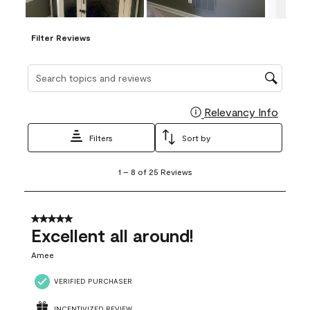
Filter Reviews
Search topics and reviews search region
Relevancy Info
Display
Filters
Sort by
1
1
–
8 of 25
Reviews
to
8
of
25
5 out of 5 stars.
Reviews
Excellent all around!
.
Amee
VERIFIED PURCHASER
INCENTIVIZED REVIEW