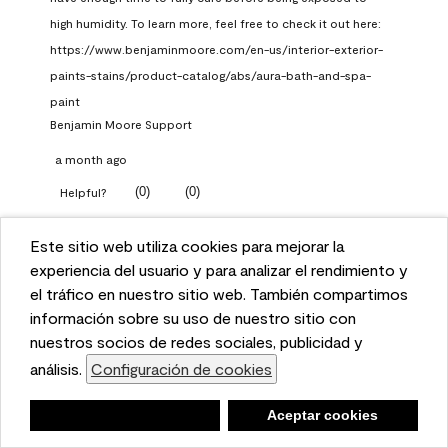
high humidity. To learn more, feel free to check it out here: 
https://www.benjaminmoore.com/en-us/interior-exterior-
paints-stains/product-catalog/abs/aura-bath-and-spa-
paint
Benjamin Moore Support
a month ago
(
0
)
(
0
)
Helpful?
Report
Este sitio web utiliza cookies para mejorar la
This website uses cookies to enhance user experience
experiencia del usuario y para analizar el rendimiento y
and to analyze performance and traffic on our website.
el tráfico en nuestro sitio web. También compartimos
Q: What Aura paint color
We also share information about your use of our site
información sobre su uso de nuestro sitio con
should I use in north facing
with our social media, advertising, and analytics
nuestros socios de redes sociales, publicidad y
entryway?
partners.
análisis.
Configuración de cookies
Cookie Settings
TKpppp
Negar
Deny
Aceptar cookies
Accept Cookies
a month ago