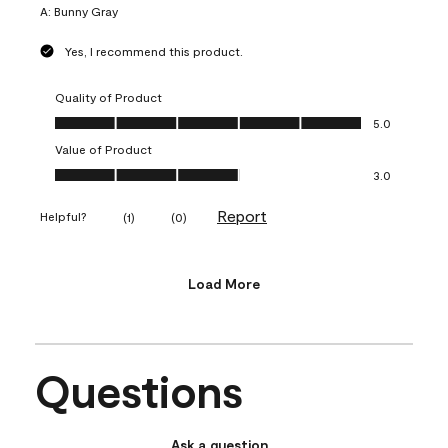
A:
Bunny Gray
Yes, I recommend this product.
Quality of Product
Quality of Product, 5.0 out of 5
5.0
Value of Product
Value of Product, 3.0 out of 5
3.0
Report
Helpful?
(
1
)
(
0
)
Load More
Questions
Ask a question