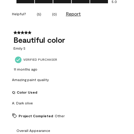
5.0
Report
Helpful?
(
5
)
(
0
)
5 out of 5 stars.
Beautiful color
Emily S
VERIFIED PURCHASER
11 months ago
Amazing paint quality
Q:
Color Used
A:
Dark olive
Project Completed
Other
Overall Appearance