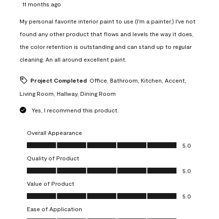
11 months ago
My personal favorite interior paint to use (I'm a painter.) I've not
found any other product that flows and levels the way it does,
the color retention is outstanding and can stand up to regular
cleaning. An all around excellent paint.
Project Completed
Office, Bathroom, Kitchen, Accent,
Living Room, Hallway, Dining Room
Yes, I recommend this product.
Overall Appearance
Overall Appearance, 5.0 out of 5
5.0
Quality of Product
Quality of Product, 5.0 out of 5
5.0
Value of Product
Value of Product, 5.0 out of 5
5.0
Ease of Application
Ease of Application, 5.0 out of 5