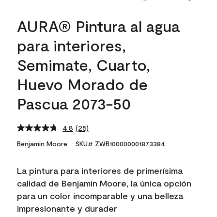
AURA® Pintura al agua
para interiores,
Semimate, Cuarto,
Huevo Morado de
Pascua 2073-50
4.8
(25)
Read
25
Benjamin Moore
SKU# ZWB100000001873384
Reviews.
Same
page
La pintura para interiores de primerísima
link.
calidad de Benjamin Moore, la única opción
para un color incomparable y una belleza
impresionante y durader