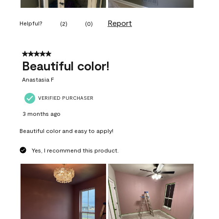
Report
Helpful?
(
2
)
(
0
)
5 out of 5 stars.
Beautiful color!
Anastasia F
VERIFIED PURCHASER
3 months ago
Beautiful color and easy to apply!
Yes, I recommend this product.