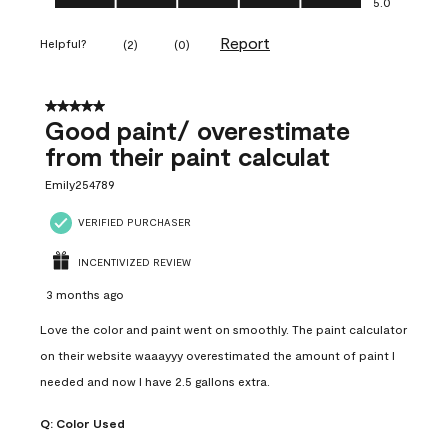
5.0
Report
Helpful?
(
2
)
(
0
)
5 out of 5 stars.
Good paint/ overestimate
from their paint calculat
Emily254789
VERIFIED PURCHASER
INCENTIVIZED REVIEW
3 months ago
Love the color and paint went on smoothly. The paint calculator
on their website waaayyy overestimated the amount of paint I
needed and now I have 2.5 gallons extra.
Q:
Color Used