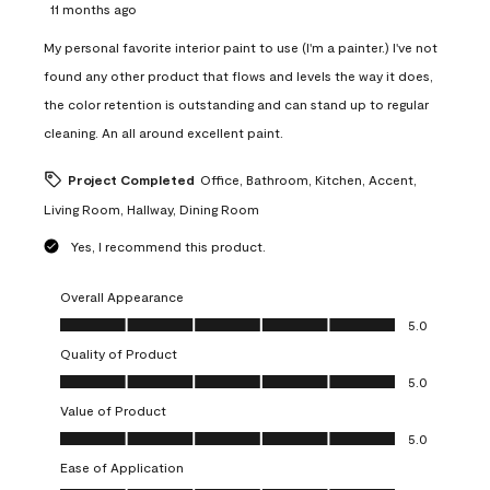
11 months ago
My personal favorite interior paint to use (I'm a painter.) I've not
found any other product that flows and levels the way it does,
the color retention is outstanding and can stand up to regular
cleaning. An all around excellent paint.
Project Completed
Office, Bathroom, Kitchen, Accent,
Living Room, Hallway, Dining Room
Yes, I recommend this product.
Overall Appearance
Overall Appearance, 5.0 out of 5
5.0
Quality of Product
Quality of Product, 5.0 out of 5
5.0
Value of Product
Value of Product, 5.0 out of 5
5.0
Ease of Application
Ease of Application, 5.0 out of 5