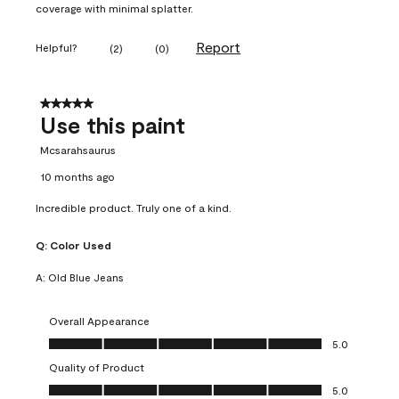
coverage with minimal splatter.
Report
Helpful?
(
2
)
(
0
)
5 out of 5 stars.
Use this paint
Mcsarahsaurus
10 months ago
Incredible product. Truly one of a kind.
Q:
Color Used
A:
Old Blue Jeans
Overall Appearance
Overall Appearance, 5.0 out of 5
5.0
Quality of Product
Quality of Product, 5.0 out of 5
5.0