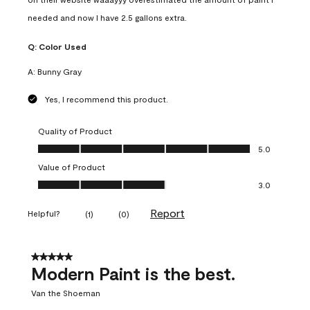
needed and now I have 2.5 gallons extra.
Q:
Color Used
A:
Bunny Gray
Yes, I recommend this product.
Quality of Product
Quality of Product, 5.0 out of 5
5.0
Value of Product
Value of Product, 3.0 out of 5
3.0
Report
Helpful?
(
1
)
(
0
)
5 out of 5 stars.
Modern Paint is the best.
Van the Shoeman