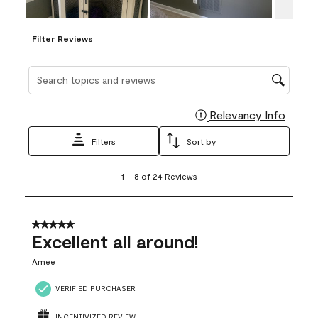
Filter Reviews
Search topics and reviews search region
Relevancy Info
Display
Filters
Sort by
1
1
–
8 of 24
Reviews
to
8
of
24
5 out of 5 stars.
Reviews
Excellent all around!
.
Amee
VERIFIED PURCHASER
INCENTIVIZED REVIEW