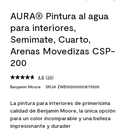
AURA® Pintura al agua
para interiores,
Semimate, Cuarto,
Arenas Movedizas CSP-
200
4.8
(24)
Read
24
Benjamin Moore
SKU# ZWB100000001879500
Reviews.
Same
page
La pintura para interiores de primerísima
link.
calidad de Benjamin Moore, la única opción
para un color incomparable y una belleza
impresionante y durader