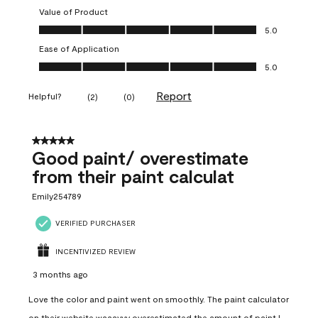
Value of Product
Value of Product, 5.0 out of 5
5.0
Ease of Application
Ease of Application, 5.0 out of 5
5.0
Report
Helpful?
(
2
)
(
0
)
5 out of 5 stars.
Good paint/ overestimate
from their paint calculat
Emily254789
VERIFIED PURCHASER
INCENTIVIZED REVIEW
3 months ago
Love the color and paint went on smoothly. The paint calculator
on their website waaayyy overestimated the amount of paint I