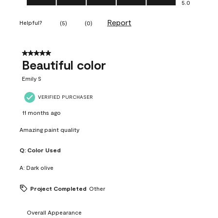
5.0
Report
Helpful?
(
5
)
(
0
)
5 out of 5 stars.
Beautiful color
Emily S
VERIFIED PURCHASER
11 months ago
Amazing paint quality
Q:
Color Used
A:
Dark olive
Project Completed
Other
Overall Appearance