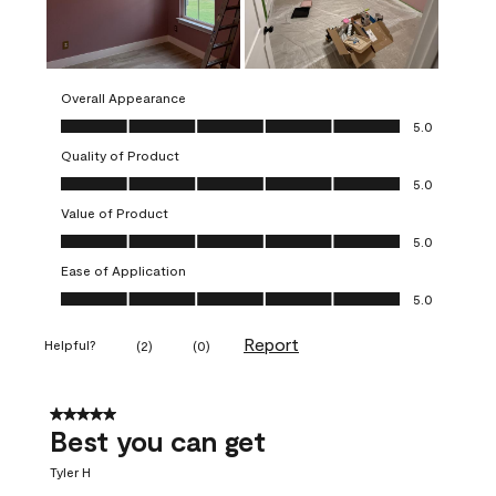
Overall Appearance
Overall Appearance, 5.0 out of 5
5.0
Quality of Product
Quality of Product, 5.0 out of 5
5.0
Value of Product
Value of Product, 5.0 out of 5
5.0
Ease of Application
Ease of Application, 5.0 out of 5
5.0
Report
Helpful?
(
2
)
(
0
)
5 out of 5 stars.
Best you can get
Tyler H