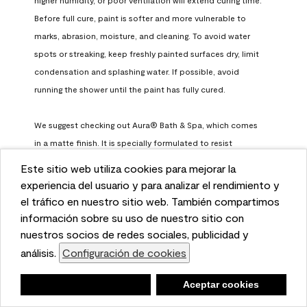
Before full cure, paint is softer and more vulnerable to 
marks, abrasion, moisture, and cleaning. To avoid water 
spots or streaking, keep freshly painted surfaces dry, limit 
condensation and splashing water. If possible, avoid 
running the shower until the paint has fully cured.

We suggest checking out Aura® Bath & Spa, which comes 
in a matte finish. It is specially formulated to resist 
surfactant leaching, which occurs when paint does not 
Este sitio web utiliza cookies para mejorar la
have enough time to fully cure before being exposed to 
This website uses cookies to enhance user experience
experiencia del usuario y para analizar el rendimiento y
high humidity. To learn more, feel free to check it out here: 
and to analyze performance and traffic on our website.
el tráfico en nuestro sitio web. También compartimos
https://www.benjaminmoore.com/en-us/interior-exterior-
We also share information about your use of our site
información sobre su uso de nuestro sitio con
paints-stains/product-catalog/abs/aura-bath-and-spa-
with our social media, advertising, and analytics
nuestros socios de redes sociales, publicidad y
paint
partners.
análisis.
Configuración de cookies
Cookie Settings
Benjamin Moore Support
Negar
Deny
Aceptar cookies
Accept Cookies
a month ago