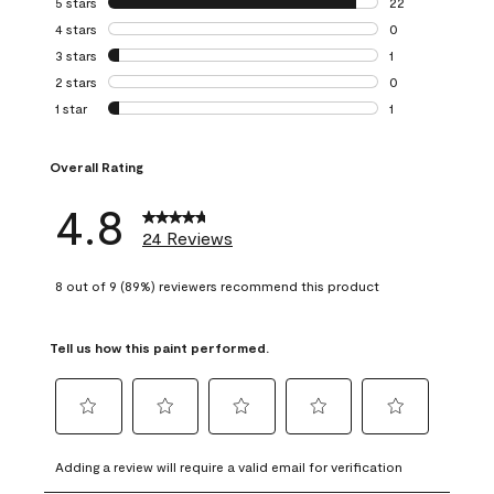
5 stars
stars
22
22 reviews with 5
4 stars
stars
0
0 reviews with 4 
3 stars
stars
1
1 review with 3 st
2 stars
stars
0
0 reviews with 2 
1 star
stars
1
1 review with 1 sta
Overall Rating
4.8
24 Reviews
8 out of 9 (89%) reviewers recommend this product
Tell us how this paint performed.
Select
Select
Select
Select
Select
to
to
to
to
to
Adding a review will require a valid email for verification
rate
rate
rate
rate
rate