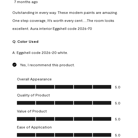
7 months ago
Outstanding in every way. These modern paints are amazing.
One step coverage, It's worth every cent.....The room looks
excellent. Aura interior Eggshell code 2026-70
Q:
Color Used
A:
Eggshell code 2026-20 white.
Yes, I recommend this product.
Overall Appearance
Overall Appearance, 5.0 out of 5
5.0
Quality of Product
Quality of Product, 5.0 out of 5
5.0
Value of Product
Value of Product, 5.0 out of 5
5.0
Ease of Application
Ease of Application, 5.0 out of 5
5.0