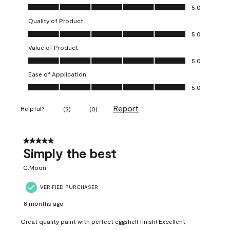
Overall Appearance, 5.0 out of 5
5.0
Quality of Product
Quality of Product, 5.0 out of 5
5.0
Value of Product
Value of Product, 5.0 out of 5
5.0
Ease of Application
Ease of Application, 5.0 out of 5
5.0
Report
Helpful?
(
3
)
(
0
)
5 out of 5 stars.
Simply the best
C.Moon
VERIFIED PURCHASER
8 months ago
Great quality paint with perfect eggshell finish! Excellent