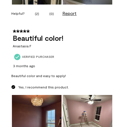
Report
Helpful?
(
2
)
(
0
)
5 out of 5 stars.
Beautiful color!
Anastasia F
VERIFIED PURCHASER
3 months ago
Beautiful color and easy to apply!
Yes, I recommend this product.