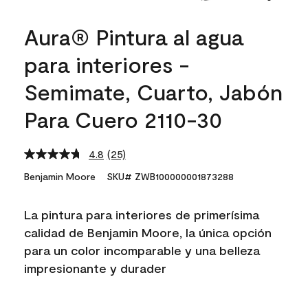
Aura® Pintura al agua
para interiores -
Semimate, Cuarto, Jabón
Para Cuero 2110-30
4.8
(25)
Read
25
Benjamin Moore
SKU# ZWB100000001873288
Reviews.
Same
page
La pintura para interiores de primerísima
link.
calidad de Benjamin Moore, la única opción
para un color incomparable y una belleza
impresionante y durader