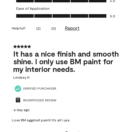
5.0
Ease of Application
Ease of Application, 5.0 out of 5
5.0
Report
Helpful?
(
2
)
(
0
)
5 out of 5 stars.
It has a nice finish and smooth
shine. I only use BM paint for
my interior needs.
Lindsey H
VERIFIED PURCHASER
INCENTIVIZED REVIEW
a day ago
Love BM eggshell paint! It’s all I use.