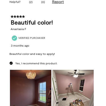
Report
Helpful?
(
2
)
(
0
)
5 out of 5 stars.
Beautiful color!
Anastasia F
VERIFIED PURCHASER
3 months ago
Beautiful color and easy to apply!
Yes, I recommend this product.