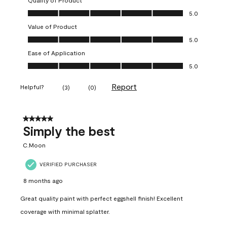
Quality of Product
Quality of Product, 5.0 out of 5
5.0
Value of Product
Value of Product, 5.0 out of 5
5.0
Ease of Application
Ease of Application, 5.0 out of 5
5.0
Report
Helpful?
(
3
)
(
0
)
5 out of 5 stars.
Simply the best
C.Moon
VERIFIED PURCHASER
8 months ago
Great quality paint with perfect eggshell finish! Excellent
coverage with minimal splatter.