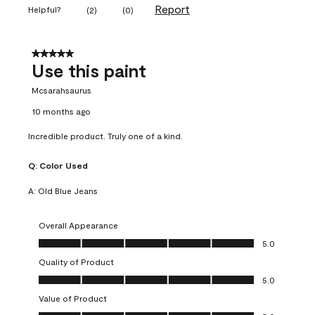
Report
Helpful?
(
2
)
(
0
)
5 out of 5 stars.
Use this paint
Mcsarahsaurus
10 months ago
Incredible product. Truly one of a kind.
Q:
Color Used
A:
Old Blue Jeans
Overall Appearance
Overall Appearance, 5.0 out of 5
5.0
Quality of Product
Quality of Product, 5.0 out of 5
5.0
Value of Product
Value of Product, 5.0 out of 5