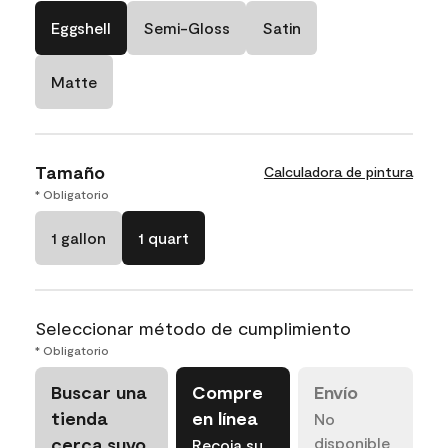
Eggshell
Semi-Gloss
Satin
Matte
Tamaño
Calculadora de pintura
* Obligatorio
1 gallon
1 quart
Seleccionar método de cumplimiento
* Obligatorio
Buscar una
Compre
Envío
tienda
en línea
No
cerca suyo
disponible
Recoja su