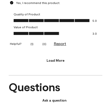
Yes, I recommend this product.
Quality of Product
Quality of Product, 5.0 out of 5
5.0
Value of Product
Value of Product, 3.0 out of 5
3.0
Report
Helpful?
(
1
)
(
0
)
Load More
Questions
Ask a question