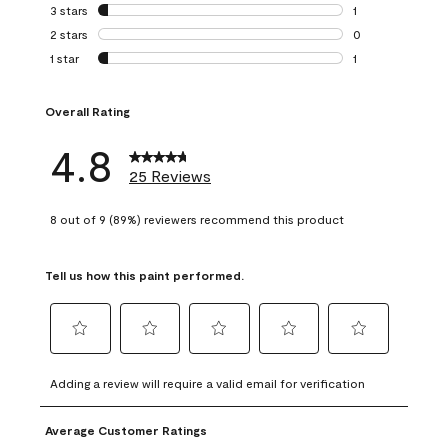
0 reviews with 4 
3 stars
stars
1
1 review with 3 st
2 stars
stars
0
0 reviews with 2 
1 star
stars
1
1 review with 1 sta
Overall Rating
4.8
25 Reviews
8 out of 9 (89%) reviewers recommend this product
Tell us how this paint performed.
Select
Select
Select
Select
Select
to
to
to
to
to
Adding a review will require a valid email for verification
rate
rate
rate
rate
rate
the
the
the
the
the
Average Customer Ratings
item
item
item
item
item