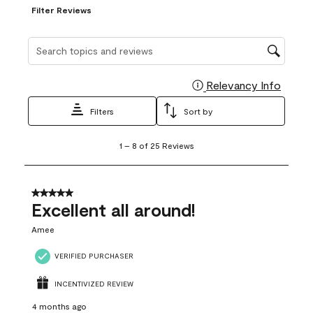
Filter Reviews
Search topics and reviews search region
Relevancy Info
Display
Filters
Sort by
1
1
–
8 of 25
Reviews
to
8
of
25
5 out of 5 stars.
Reviews
Excellent all around!
.
Amee
VERIFIED PURCHASER
INCENTIVIZED REVIEW
4 months ago