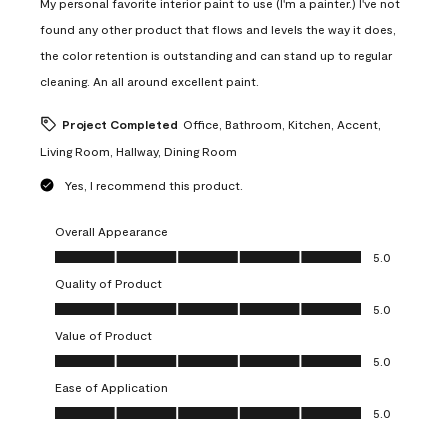
My personal favorite interior paint to use (I'm a painter.) I've not
found any other product that flows and levels the way it does,
the color retention is outstanding and can stand up to regular
cleaning. An all around excellent paint.
Project Completed
Office, Bathroom, Kitchen, Accent,
Living Room, Hallway, Dining Room
Yes, I recommend this product.
Overall Appearance
Overall Appearance, 5.0 out of 5
5.0
Quality of Product
Quality of Product, 5.0 out of 5
5.0
Value of Product
Value of Product, 5.0 out of 5
5.0
Ease of Application
Ease of Application, 5.0 out of 5
5.0