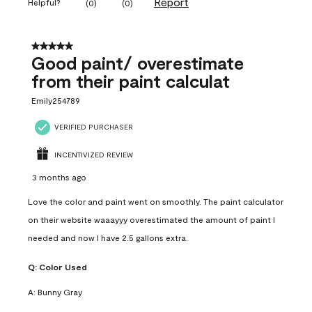
Report
Helpful?
(
0
)
(
0
)
5 out of 5 stars.
Good paint/ overestimate
from their paint calculat
Emily254789
VERIFIED PURCHASER
INCENTIVIZED REVIEW
3 months ago
Love the color and paint went on smoothly. The paint calculator
on their website waaayyy overestimated the amount of paint I
needed and now I have 2.5 gallons extra.
Q:
Color Used
A:
Bunny Gray