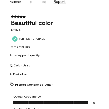
Report
Helpful?
(
5
)
(
0
)
5 out of 5 stars.
Beautiful color
Emily S
VERIFIED PURCHASER
11 months ago
Amazing paint quality
Q:
Color Used
A:
Dark olive
Project Completed
Other
Overall Appearance
Overall Appearance, 5.0 out of 5
5.0