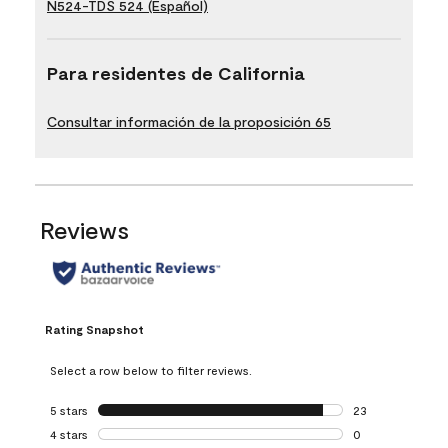
N524-TDS 524 (Español)
Para residentes de California
Consultar información de la proposición 65
Reviews
Rating Snapshot
Select a row below to filter reviews.
5 stars
stars
23
23 reviews with 5
4 stars
stars
0