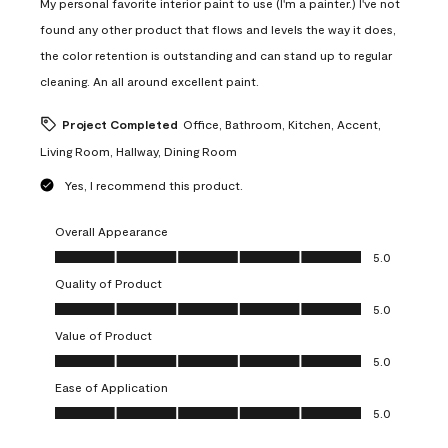
My personal favorite interior paint to use (I'm a painter.) I've not
found any other product that flows and levels the way it does,
the color retention is outstanding and can stand up to regular
cleaning. An all around excellent paint.
Project Completed
Office, Bathroom, Kitchen, Accent,
Living Room, Hallway, Dining Room
Yes, I recommend this product.
Overall Appearance
Overall Appearance, 5.0 out of 5
5.0
Quality of Product
Quality of Product, 5.0 out of 5
5.0
Value of Product
Value of Product, 5.0 out of 5
5.0
Ease of Application
Ease of Application, 5.0 out of 5
5.0