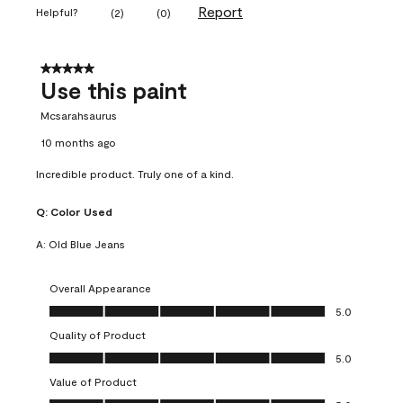
Report
Helpful?
(
2
)
(
0
)
5 out of 5 stars.
Use this paint
Mcsarahsaurus
10 months ago
Incredible product. Truly one of a kind.
Q:
Color Used
A:
Old Blue Jeans
Overall Appearance
Overall Appearance, 5.0 out of 5
5.0
Quality of Product
Quality of Product, 5.0 out of 5
5.0
Value of Product
Value of Product, 5.0 out of 5