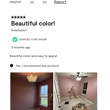
Report
Helpful?
(
2
)
(
0
)
5 out of 5 stars.
Beautiful color!
Anastasia F
VERIFIED PURCHASER
3 months ago
Beautiful color and easy to apply!
Yes, I recommend this product.