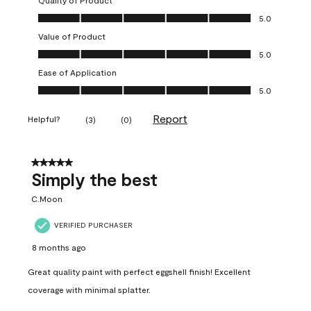
Quality of Product
Quality of Product, 5.0 out of 5
5.0
Value of Product
Value of Product, 5.0 out of 5
5.0
Ease of Application
Ease of Application, 5.0 out of 5
5.0
Report
Helpful?
(
3
)
(
0
)
5 out of 5 stars.
Simply the best
C.Moon
VERIFIED PURCHASER
8 months ago
Great quality paint with perfect eggshell finish! Excellent
coverage with minimal splatter.