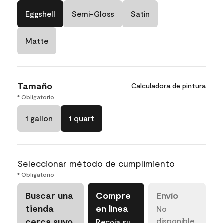
Eggshell
Semi-Gloss
Satin
Matte
Tamaño
Calculadora de pintura
* Obligatorio
1 gallon
1 quart
Seleccionar método de cumplimiento
* Obligatorio
Buscar una
Compre
Envío
tienda
en línea
No
cerca suyo
disponible
Recoja su