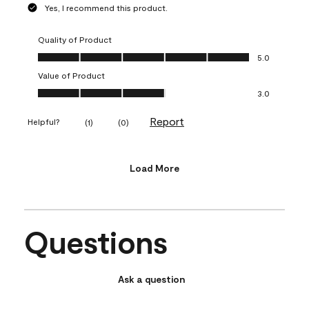
Yes, I recommend this product.
Quality of Product
Quality of Product, 5.0 out of 5
5.0
Value of Product
Value of Product, 3.0 out of 5
3.0
Report
Helpful?
(
1
)
(
0
)
Load More
Questions
Ask a question