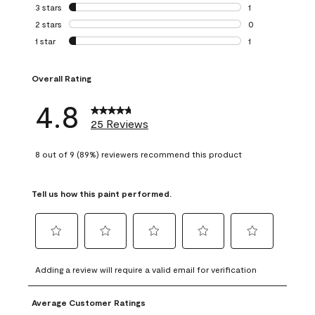
0 reviews with 4 
3 stars
stars
1
1 review with 3 st
2 stars
stars
0
0 reviews with 2 
1 star
stars
1
1 review with 1 sta
Overall Rating
4.8
25 Reviews
8 out of 9 (89%) reviewers recommend this product
Tell us how this paint performed.
Select
Select
Select
Select
Select
to
to
to
to
to
Adding a review will require a valid email for verification
rate
rate
rate
rate
rate
the
the
the
the
the
Average Customer Ratings
item
item
item
item
item