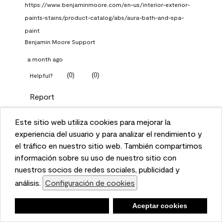
https://www.benjaminmoore.com/en-us/interior-exterior-
paints-stains/product-catalog/abs/aura-bath-and-spa-
paint
Benjamin Moore Support
a month ago
(
0
)
(
0
)
Helpful?
Report
Este sitio web utiliza cookies para mejorar la
Q: What Aura paint color
This website uses cookies to enhance user experience
experiencia del usuario y para analizar el rendimiento y
should I use in north facing
and to analyze performance and traffic on our website.
el tráfico en nuestro sitio web. También compartimos
entryway?
We also share information about your use of our site
información sobre su uso de nuestro sitio con
with our social media, advertising, and analytics
nuestros socios de redes sociales, publicidad y
TKpppp
partners.
análisis.
Configuración de cookies
Cookie Settings
a month ago
Negar
Deny
Aceptar cookies
Accept Cookies
1 Answer