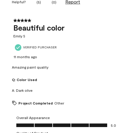
Report
Helpful?
(
5
)
(
0
)
5 out of 5 stars.
Beautiful color
Emily S
VERIFIED PURCHASER
11 months ago
Amazing paint quality
Q:
Color Used
A:
Dark olive
Project Completed
Other
Overall Appearance
Overall Appearance, 5.0 out of 5
5.0