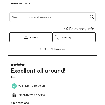
Filter Reviews
Search topics and reviews search region
Relevancy Info
Display
Filters
Sort by
1
1
–
8 of 25
Reviews
to
8
of
25
5 out of 5 stars.
Reviews
Excellent all around!
.
Amee
VERIFIED PURCHASER
INCENTIVIZED REVIEW
4 months ago