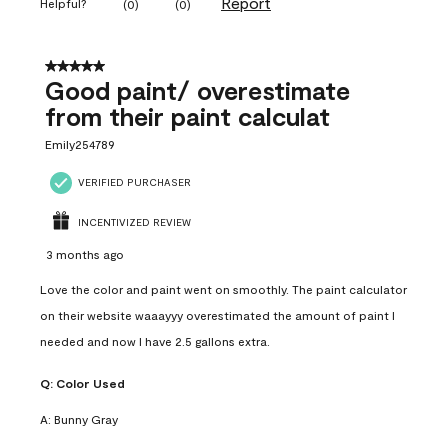
Report
Helpful?
(
0
)
(
0
)
5 out of 5 stars.
Good paint/ overestimate
from their paint calculat
Emily254789
VERIFIED PURCHASER
INCENTIVIZED REVIEW
3 months ago
Love the color and paint went on smoothly. The paint calculator
on their website waaayyy overestimated the amount of paint I
needed and now I have 2.5 gallons extra.
Q:
Color Used
A:
Bunny Gray