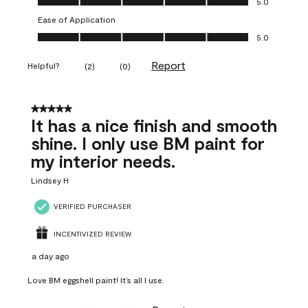
5.0
Ease of Application
Ease of Application, 5.0 out of 5
5.0
Report
Helpful?
(
2
)
(
0
)
5 out of 5 stars.
It has a nice finish and smooth
shine. I only use BM paint for
my interior needs.
Lindsey H
VERIFIED PURCHASER
INCENTIVIZED REVIEW
a day ago
Love BM eggshell paint! It’s all I use.