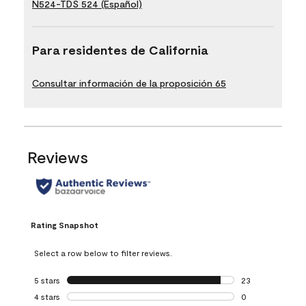
N524-TDS 524 (Español)
Para residentes de California
Consultar información de la proposición 65
Reviews
Rating Snapshot
Select a row below to filter reviews.
5 stars
stars
23
23 reviews with 5
4 stars
stars
0