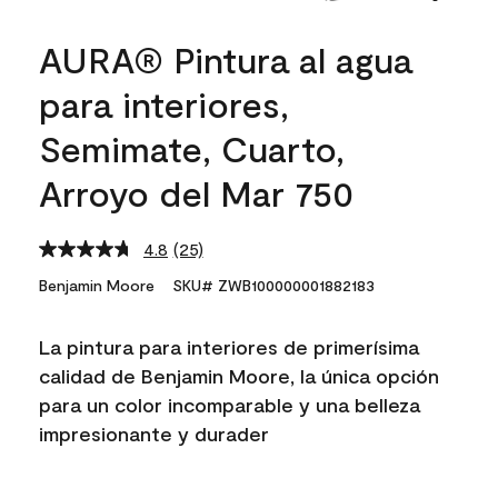
AURA® Pintura al agua
para interiores,
Semimate, Cuarto,
Arroyo del Mar 750
4.8
(25)
Read
25
Benjamin Moore
SKU# ZWB100000001882183
Reviews.
Same
page
La pintura para interiores de primerísima
link.
calidad de Benjamin Moore, la única opción
para un color incomparable y una belleza
impresionante y durader