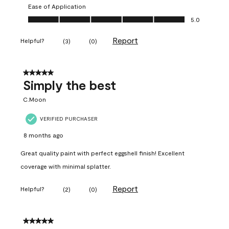
Ease of Application
Ease of Application, 5.0 out of 5
5.0
Report
Helpful?
(
3
)
(
0
)
5 out of 5 stars.
Simply the best
C.Moon
VERIFIED PURCHASER
8 months ago
Great quality paint with perfect eggshell finish! Excellent
coverage with minimal splatter.
Report
Helpful?
(
2
)
(
0
)
5 out of 5 stars.