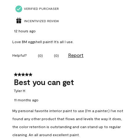
VERIFIED PURCHASER
INCENTIVIZED REVIEW
12 hours ago
Love BM eggshell paint! It’s all I use.
Report
Helpful?
(
0
)
(
0
)
5 out of 5 stars.
Best you can get
Tyler H
11 months ago
My personal favorite interior paint to use (I'm a painter.) I've not
found any other product that flows and levels the way it does,
the color retention is outstanding and can stand up to regular
cleaning. An all around excellent paint.