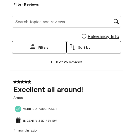
Filter Reviews
Search topics and reviews search region
Relevancy Info
Display
Filters
Sort by
1
1
–
8 of 25
Reviews
to
8
of
25
5 out of 5 stars.
Reviews
Excellent all around!
.
Amee
VERIFIED PURCHASER
INCENTIVIZED REVIEW
4 months ago