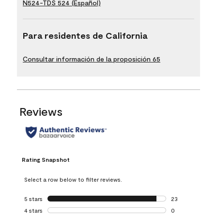
N524-TDS 524 (Español)
Para residentes de California
Consultar información de la proposición 65
Reviews
Rating Snapshot
Select a row below to filter reviews.
5 stars
stars
23
23 reviews with 5
4 stars
stars
0