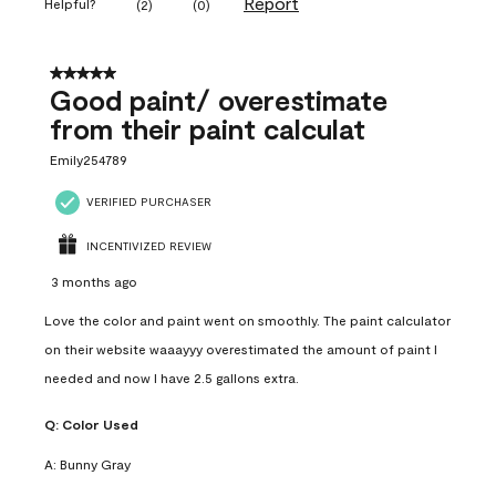
Report
Helpful?
(
2
)
(
0
)
5 out of 5 stars.
Good paint/ overestimate
from their paint calculat
Emily254789
VERIFIED PURCHASER
INCENTIVIZED REVIEW
3 months ago
Love the color and paint went on smoothly. The paint calculator
on their website waaayyy overestimated the amount of paint I
needed and now I have 2.5 gallons extra.
Q:
Color Used
A:
Bunny Gray