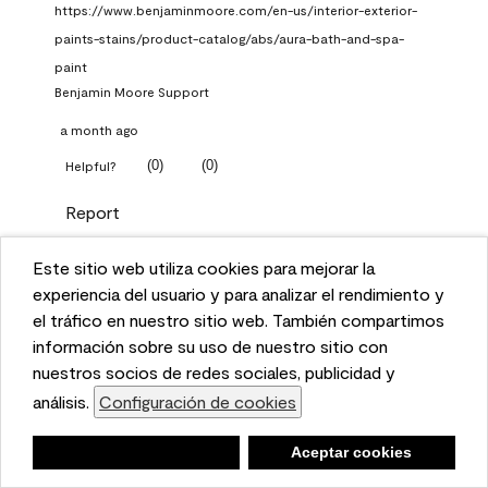
https://www.benjaminmoore.com/en-us/interior-exterior-
paints-stains/product-catalog/abs/aura-bath-and-spa-
paint
Benjamin Moore Support
a month ago
(
0
)
(
0
)
Helpful?
Report
Este sitio web utiliza cookies para mejorar la
Q: What Aura paint color
This website uses cookies to enhance user experience
experiencia del usuario y para analizar el rendimiento y
should I use in north facing
and to analyze performance and traffic on our website.
el tráfico en nuestro sitio web. También compartimos
entryway?
We also share information about your use of our site
información sobre su uso de nuestro sitio con
with our social media, advertising, and analytics
nuestros socios de redes sociales, publicidad y
TKpppp
partners.
análisis.
Configuración de cookies
Cookie Settings
a month ago
Negar
Deny
Aceptar cookies
Accept Cookies
1 Answer