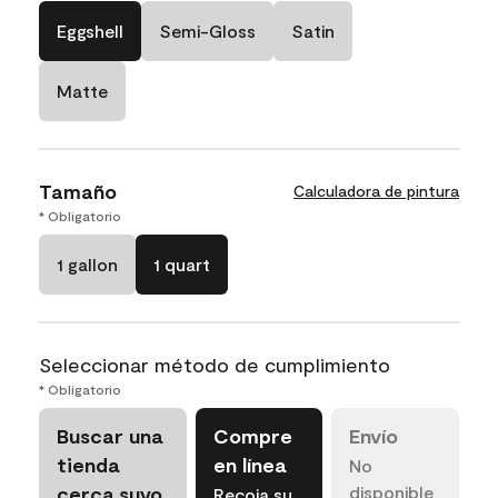
Eggshell
Semi-Gloss
Satin
Matte
Tamaño
Calculadora de pintura
* Obligatorio
1 gallon
1 quart
Seleccionar método de cumplimiento
* Obligatorio
Buscar una
Compre
Envío
tienda
en línea
No
cerca suyo
disponible
Recoja su