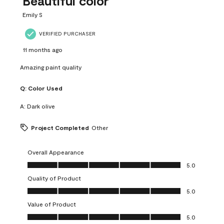
Beautiful color
Emily S
VERIFIED PURCHASER
11 months ago
Amazing paint quality
Q:
Color Used
A:
Dark olive
Project Completed
Other
Overall Appearance
Overall Appearance, 5.0 out of 5
5.0
Quality of Product
Quality of Product, 5.0 out of 5
5.0
Value of Product
Value of Product, 5.0 out of 5
5.0