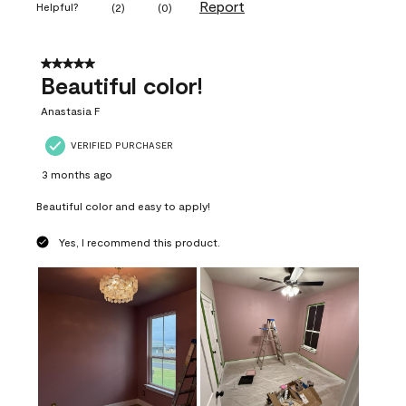
Report
Helpful?
(
2
)
(
0
)
5 out of 5 stars.
Beautiful color!
Anastasia F
VERIFIED PURCHASER
3 months ago
Beautiful color and easy to apply!
Yes, I recommend this product.