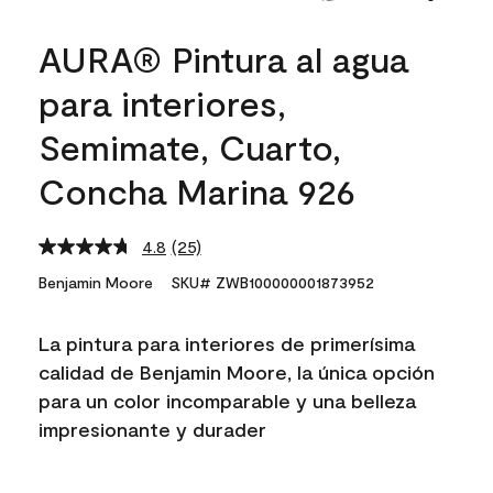
AURA® Pintura al agua
para interiores,
Semimate, Cuarto,
Concha Marina 926
4.8
(25)
Read
25
Benjamin Moore
SKU# ZWB100000001873952
Reviews.
Same
page
La pintura para interiores de primerísima
link.
calidad de Benjamin Moore, la única opción
para un color incomparable y una belleza
impresionante y durader