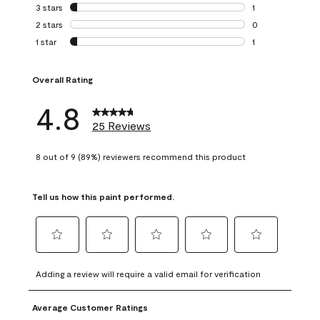
0 reviews with 4 
3 stars
stars
1
1 review with 3 st
2 stars
stars
0
0 reviews with 2 
1 star
stars
1
1 review with 1 sta
Overall Rating
4.8
25 Reviews
8 out of 9 (89%) reviewers recommend this product
Tell us how this paint performed.
Select
Select
Select
Select
Select
to
to
to
to
to
Adding a review will require a valid email for verification
rate
rate
rate
rate
rate
the
the
the
the
the
Average Customer Ratings
item
item
item
item
item