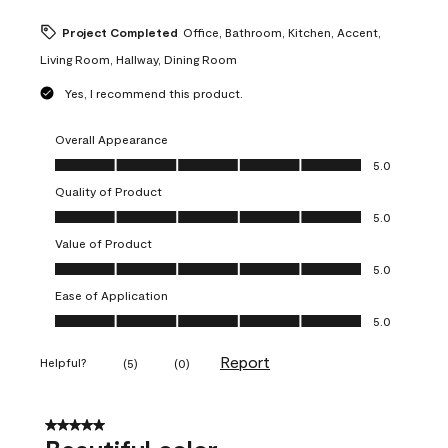
Project Completed
Office, Bathroom, Kitchen, Accent,
Living Room, Hallway, Dining Room
Yes, I recommend this product.
Overall Appearance
Overall Appearance, 5.0 out of 5
5.0
Quality of Product
Quality of Product, 5.0 out of 5
5.0
Value of Product
Value of Product, 5.0 out of 5
5.0
Ease of Application
Ease of Application, 5.0 out of 5
5.0
Report
Helpful?
(
5
)
(
0
)
5 out of 5 stars.