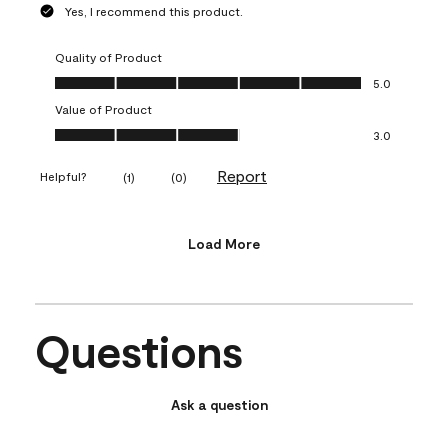
Yes, I recommend this product.
Quality of Product
Quality of Product, 5.0 out of 5
5.0
Value of Product
Value of Product, 3.0 out of 5
3.0
Report
Helpful?
(
1
)
(
0
)
Load More
Questions
Ask a question