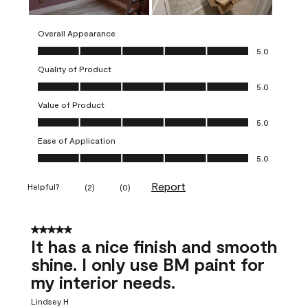
Overall Appearance
Overall Appearance, 5.0 out of 5
5.0
Quality of Product
Quality of Product, 5.0 out of 5
5.0
Value of Product
Value of Product, 5.0 out of 5
5.0
Ease of Application
Ease of Application, 5.0 out of 5
5.0
Report
Helpful?
(
2
)
(
0
)
5 out of 5 stars.
It has a nice finish and smooth
shine. I only use BM paint for
my interior needs.
Lindsey H