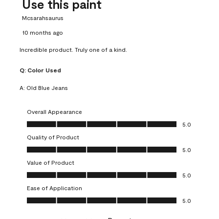
Use this paint
Mcsarahsaurus
10 months ago
Incredible product. Truly one of a kind.
Q:
Color Used
A:
Old Blue Jeans
Overall Appearance
Overall Appearance, 5.0 out of 5
5.0
Quality of Product
Quality of Product, 5.0 out of 5
5.0
Value of Product
Value of Product, 5.0 out of 5
5.0
Ease of Application
Ease of Application, 5.0 out of 5
5.0