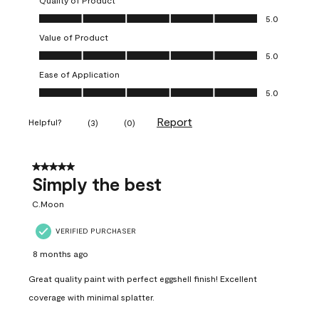
Quality of Product
Quality of Product, 5.0 out of 5
5.0
Value of Product
Value of Product, 5.0 out of 5
5.0
Ease of Application
Ease of Application, 5.0 out of 5
5.0
Report
Helpful?
(
3
)
(
0
)
5 out of 5 stars.
Simply the best
C.Moon
VERIFIED PURCHASER
8 months ago
Great quality paint with perfect eggshell finish! Excellent
coverage with minimal splatter.