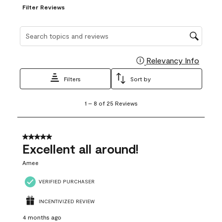
Filter Reviews
Search topics and reviews search region
Relevancy Info
Display
Filters
Sort by
1
1
–
8 of 25
Reviews
to
8
of
25
5 out of 5 stars.
Reviews
Excellent all around!
.
Amee
VERIFIED PURCHASER
INCENTIVIZED REVIEW
4 months ago