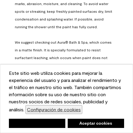
marks, abrasion, moisture, and cleaning. To avoid water 
spots or streaking, keep freshly painted surfaces dry, limit 
condensation and splashing water. If possible, avoid 
running the shower until the paint has fully cured.

We suggest checking out Aura® Bath & Spa, which comes 
in a matte finish. It is specially formulated to resist 
surfactant leaching, which occurs when paint does not 
have enough time to fully cure before being exposed to 
Este sitio web utiliza cookies para mejorar la
high humidity. To learn more, feel free to check it out here: 
This website uses cookies to enhance user experience
experiencia del usuario y para analizar el rendimiento y
https://www.benjaminmoore.com/en-us/interior-exterior-
and to analyze performance and traffic on our website.
el tráfico en nuestro sitio web. También compartimos
paints-stains/product-catalog/abs/aura-bath-and-spa-
We also share information about your use of our site
información sobre su uso de nuestro sitio con
paint
with our social media, advertising, and analytics
nuestros socios de redes sociales, publicidad y
Benjamin Moore Support
partners.
análisis.
Configuración de cookies
Cookie Settings
a month ago
Negar
Deny
Aceptar cookies
Accept Cookies
(
0
)
(
0
)
Helpful?