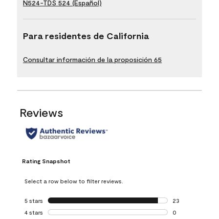
N524-TDS 524 (Español)
Para residentes de California
Consultar información de la proposición 65
Reviews
Rating Snapshot
Select a row below to filter reviews.
5 stars
stars
23
23 reviews with 5
4 stars
stars
0