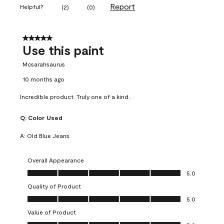
Report
Helpful?
(
2
)
(
0
)
5 out of 5 stars.
Use this paint
Mcsarahsaurus
10 months ago
Incredible product. Truly one of a kind.
Q:
Color Used
A:
Old Blue Jeans
Overall Appearance
Overall Appearance, 5.0 out of 5
5.0
Quality of Product
Quality of Product, 5.0 out of 5
5.0
Value of Product
Value of Product, 5.0 out of 5