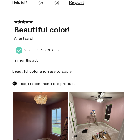
Report
Helpful?
(
2
)
(
0
)
5 out of 5 stars.
Beautiful color!
Anastasia F
VERIFIED PURCHASER
3 months ago
Beautiful color and easy to apply!
Yes, I recommend this product.