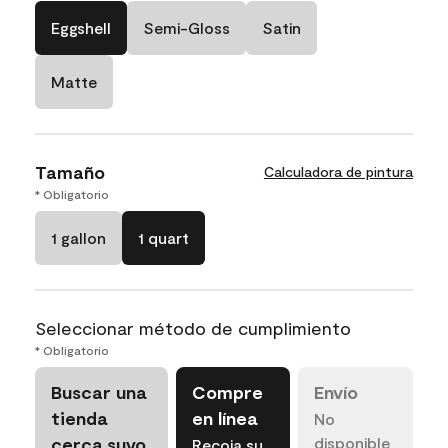
Eggshell
Semi-Gloss
Satin
Matte
Tamaño
Calculadora de pintura
* Obligatorio
1 gallon
1 quart
Seleccionar método de cumplimiento
* Obligatorio
Buscar una
Compre
Envío
tienda
en línea
No
cerca suyo
disponible
Recoja su