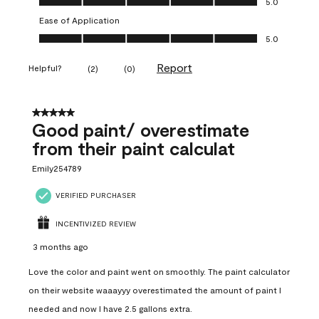
5.0
Ease of Application
Ease of Application, 5.0 out of 5
5.0
Report
Helpful?
(
2
)
(
0
)
5 out of 5 stars.
Good paint/ overestimate
from their paint calculat
Emily254789
VERIFIED PURCHASER
INCENTIVIZED REVIEW
3 months ago
Love the color and paint went on smoothly. The paint calculator
on their website waaayyy overestimated the amount of paint I
needed and now I have 2.5 gallons extra.