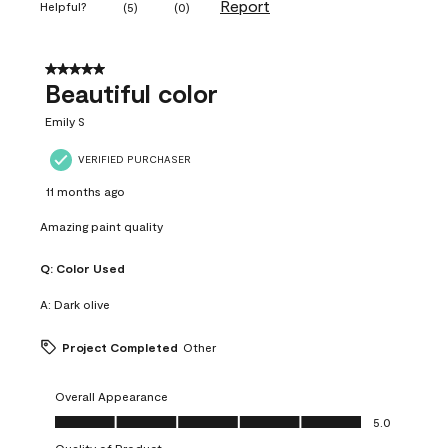
Report
Helpful?
(
5
)
(
0
)
5 out of 5 stars.
Beautiful color
Emily S
VERIFIED PURCHASER
11 months ago
Amazing paint quality
Q:
Color Used
A:
Dark olive
Project Completed
Other
Overall Appearance
Overall Appearance, 5.0 out of 5
5.0