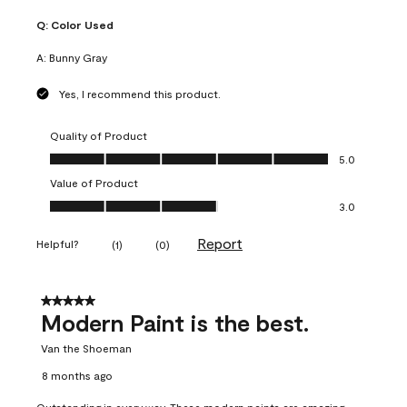
Q:
Color Used
A:
Bunny Gray
Yes, I recommend this product.
Quality of Product
Quality of Product, 5.0 out of 5
5.0
Value of Product
Value of Product, 3.0 out of 5
3.0
Report
Helpful?
(
1
)
(
0
)
5 out of 5 stars.
Modern Paint is the best.
Van the Shoeman
8 months ago