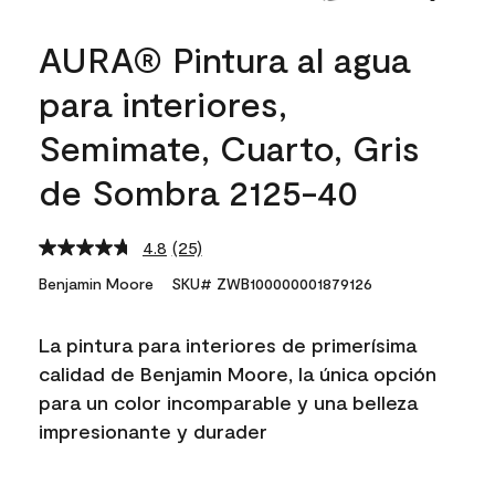
AURA® Pintura al agua
para interiores,
Semimate, Cuarto, Gris
de Sombra 2125-40
4.8
(25)
Read
25
Benjamin Moore
SKU# ZWB100000001879126
Reviews.
Same
page
La pintura para interiores de primerísima
link.
calidad de Benjamin Moore, la única opción
para un color incomparable y una belleza
impresionante y durader