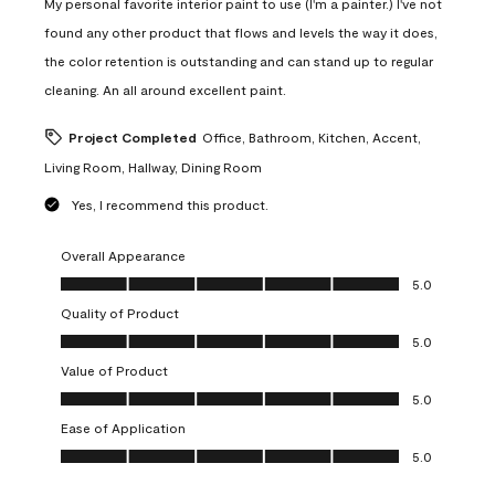
My personal favorite interior paint to use (I'm a painter.) I've not
found any other product that flows and levels the way it does,
the color retention is outstanding and can stand up to regular
cleaning. An all around excellent paint.
Project Completed
Office, Bathroom, Kitchen, Accent,
Living Room, Hallway, Dining Room
Yes, I recommend this product.
Overall Appearance
Overall Appearance, 5.0 out of 5
5.0
Quality of Product
Quality of Product, 5.0 out of 5
5.0
Value of Product
Value of Product, 5.0 out of 5
5.0
Ease of Application
Ease of Application, 5.0 out of 5
5.0