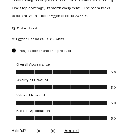
Outstanding in every way. These modern paints are amazing.
One step coverage, It's worth every cent.....The room looks
excellent. Aura interior Eggshell code 2026-70
Q:
Color Used
A:
Eggshell code 2026-20 white.
Yes, I recommend this product.
Overall Appearance
Overall Appearance, 5.0 out of 5
5.0
Quality of Product
Quality of Product, 5.0 out of 5
5.0
Value of Product
Value of Product, 5.0 out of 5
5.0
Ease of Application
Ease of Application, 5.0 out of 5
5.0
Report
Helpful?
(
1
)
(
0
)