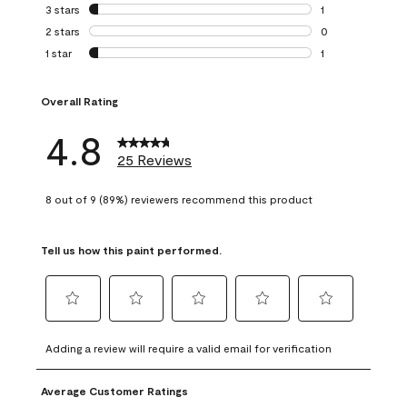
0 reviews with 4 
3 stars
stars
1
1 review with 3 st
2 stars
stars
0
0 reviews with 2 
1 star
stars
1
1 review with 1 sta
Overall Rating
4.8
25 Reviews
8 out of 9 (89%) reviewers recommend this product
Tell us how this paint performed.
Select
Select
Select
Select
Select
to
to
to
to
to
Adding a review will require a valid email for verification
rate
rate
rate
rate
rate
the
the
the
the
the
Average Customer Ratings
item
item
item
item
item