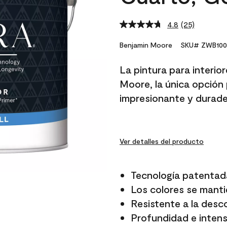
4.8
(25)
Read
25
Reviews.
Benjamin Moore
SKU# ZWB100
Same
page
La pintura para interio
link.
Moore, la única opción 
impresionante y durade
Ver detalles del producto
Tecnología patentad
Los colores se manti
Resistente a la desc
Profundidad e intensi