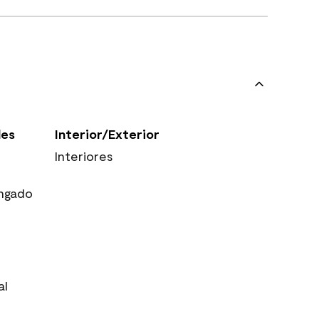
les
Interior/Exterior
Interiores
ngado
al