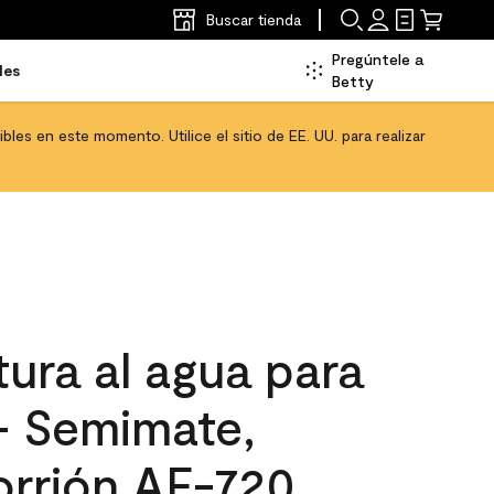
Buscar tienda
Pregúntele a
les
Betty
les en este momento. Utilice el sitio de EE. UU. para realizar
ura al agua para
 - Semimate,
orrión AF-720