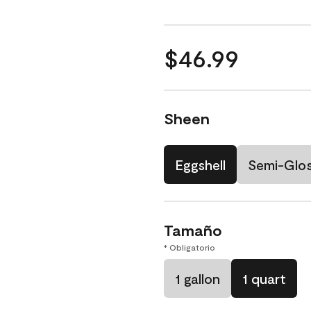
$46.99
Sheen
Eggshell
Semi-Glo
Tamaño
* Obligatorio
1 gallon
1 quart