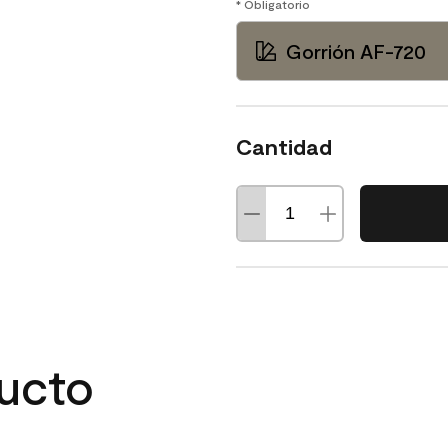
* Obligatorio
Gorrión AF-720
Cantidad
ducto