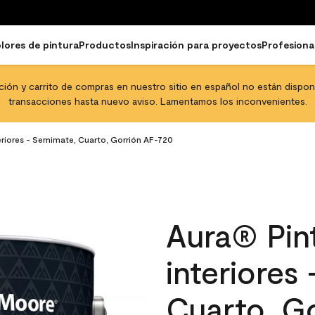
lores de pintura
Productos
Inspiración para proyectos
Profesiona
pción y carrito de compras en nuestro sitio en español no están disponib
transacciones hasta nuevo aviso. Lamentamos los inconvenientes.
eriores - Semimate, Cuarto, Gorrión AF-720
Aura® Pint
interiores
Cuarto, G