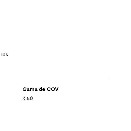
uras
Gama de COV
< 50