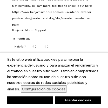
high humidity. To learn more, feel free to check it out here: 
https://www.benjaminmoore.com/en-us/interior-exterior-
paints-stains/product-catalog/abs/aura-bath-and-spa-
paint
Benjamin Moore Support
a month ago
(
0
)
(
0
)
Helpful?
Report
Este sitio web utiliza cookies para mejorar la
This website uses cookies to enhance user experience
experiencia del usuario y para analizar el rendimiento y
and to analyze performance and traffic on our website.
el tráfico en nuestro sitio web. También compartimos
Q: What Aura paint color
We also share information about your use of our site
información sobre su uso de nuestro sitio con
should I use in north facing
with our social media, advertising, and analytics
nuestros socios de redes sociales, publicidad y
entryway?
partners.
análisis.
Configuración de cookies
Cookie Settings
TKpppp
Negar
Deny
Aceptar cookies
Accept Cookies
a month ago