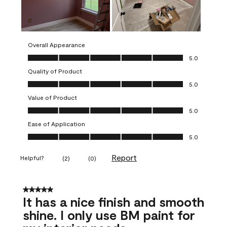
Overall Appearance
Overall Appearance, 5.0 out of 5
5.0
Quality of Product
Quality of Product, 5.0 out of 5
5.0
Value of Product
Value of Product, 5.0 out of 5
5.0
Ease of Application
Ease of Application, 5.0 out of 5
5.0
Report
Helpful?
(
2
)
(
0
)
5 out of 5 stars.
It has a nice finish and smooth
shine. I only use BM paint for