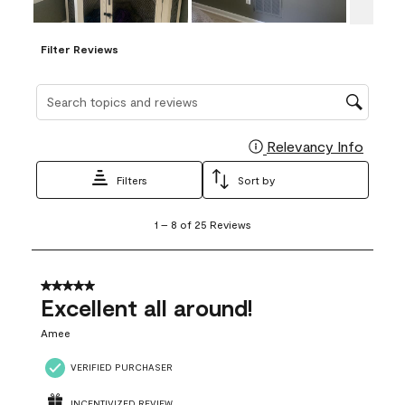
Filter Reviews
Search topics and reviews search region
Relevancy Info
Display
Filters
Sort by
1
1
–
8 of 25
Reviews
to
8
of
25
5 out of 5 stars.
Reviews
Excellent all around!
.
Amee
VERIFIED PURCHASER
INCENTIVIZED REVIEW