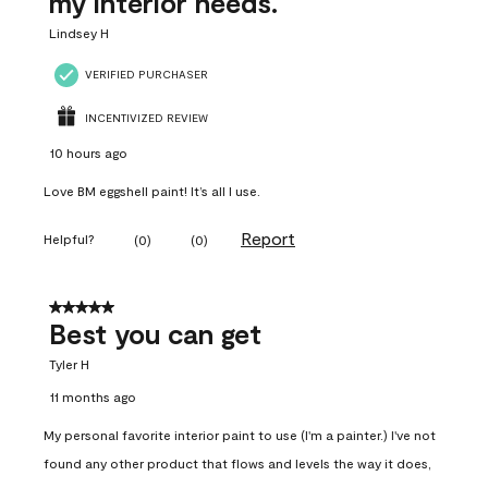
my interior needs.
Lindsey H
VERIFIED PURCHASER
INCENTIVIZED REVIEW
10 hours ago
Love BM eggshell paint! It’s all I use.
Report
Helpful?
(
0
)
(
0
)
5 out of 5 stars.
Best you can get
Tyler H
11 months ago
My personal favorite interior paint to use (I'm a painter.) I've not
found any other product that flows and levels the way it does,