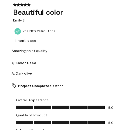
5 out of 5 stars.
Beautiful color
Emily S
VERIFIED PURCHASER
11 months ago
Amazing paint quality
Q:
Color Used
A:
Dark olive
Project Completed
Other
Overall Appearance
Overall Appearance, 5.0 out of 5
5.0
Quality of Product
Quality of Product, 5.0 out of 5
5.0