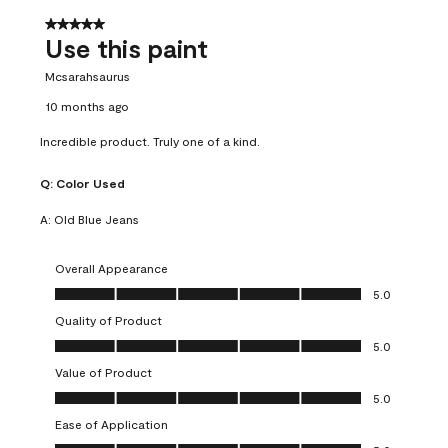
5 out of 5 stars.
Use this paint
Mcsarahsaurus
10 months ago
Incredible product. Truly one of a kind.
Q:
Color Used
A:
Old Blue Jeans
Overall Appearance
Overall Appearance, 5.0 out of 5
5.0
Quality of Product
Quality of Product, 5.0 out of 5
5.0
Value of Product
Value of Product, 5.0 out of 5
5.0
Ease of Application
Ease of Application, 5.0 out of 5