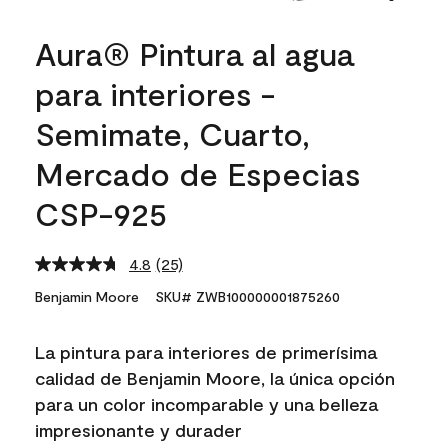
Aura® Pintura al agua
para interiores -
Semimate, Cuarto,
Mercado de Especias
CSP-925
4.8
(25)
Read
25
Benjamin Moore
SKU# ZWB100000001875260
Reviews.
Same
page
La pintura para interiores de primerísima
link.
calidad de Benjamin Moore, la única opción
para un color incomparable y una belleza
impresionante y durader