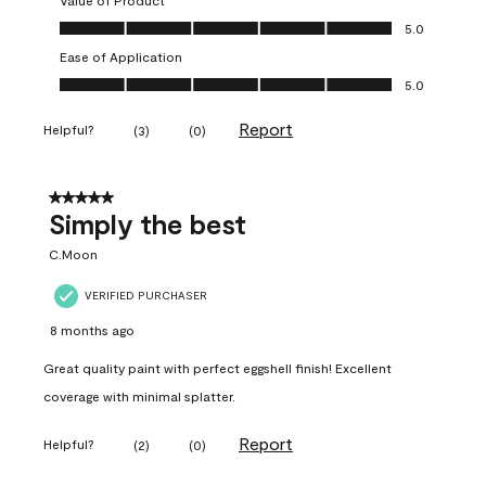
Value of Product
Value of Product, 5.0 out of 5
5.0
Ease of Application
Ease of Application, 5.0 out of 5
5.0
Report
Helpful?
(
3
)
(
0
)
5 out of 5 stars.
Simply the best
C.Moon
VERIFIED PURCHASER
8 months ago
Great quality paint with perfect eggshell finish! Excellent
coverage with minimal splatter.
Report
Helpful?
(
2
)
(
0
)