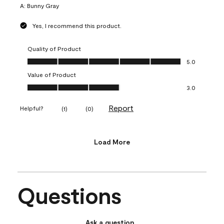
A:
Bunny Gray
Yes, I recommend this product.
Quality of Product
Quality of Product, 5.0 out of 5
5.0
Value of Product
Value of Product, 3.0 out of 5
3.0
Report
Helpful?
(
1
)
(
0
)
Load More
Questions
Ask a question