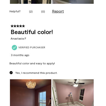
Report
Helpful?
(
2
)
(
0
)
5 out of 5 stars.
Beautiful color!
Anastasia F
VERIFIED PURCHASER
3 months ago
Beautiful color and easy to apply!
Yes, I recommend this product.