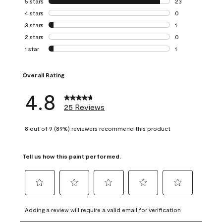
5 stars
stars
23
23 reviews with 5
4 stars
stars
0
0 reviews with 4 
3 stars
stars
1
1 review with 3 st
2 stars
stars
0
0 reviews with 2 
1 star
stars
1
1 review with 1 sta
Overall Rating
4.8
25 Reviews
8 out of 9 (89%) reviewers recommend this product
Tell us how this paint performed.
Select
Select
Select
Select
Select
to
to
to
to
to
Adding a review will require a valid email for verification
rate
rate
rate
rate
rate