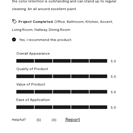
the color retention is outstanding and can stand up to regular
cleaning. An all around excellent paint.
Project Completed
Office, Bathroom, Kitchen, Accent,
Living Room, Hallway, Dining Room
Yes, I recommend this product.
Overall Appearance
Overall Appearance, 5.0 out of 5
5.0
Quality of Product
Quality of Product, 5.0 out of 5
5.0
Value of Product
Value of Product, 5.0 out of 5
5.0
Ease of Application
Ease of Application, 5.0 out of 5
5.0
Report
Helpful?
(
5
)
(
0
)