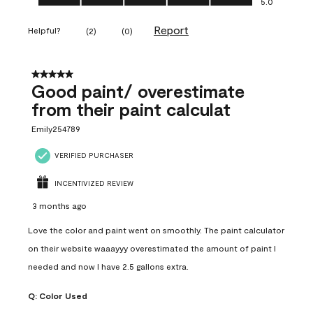
5.0
Report
Helpful?
(
2
)
(
0
)
5 out of 5 stars.
Good paint/ overestimate
from their paint calculat
Emily254789
VERIFIED PURCHASER
INCENTIVIZED REVIEW
3 months ago
Love the color and paint went on smoothly. The paint calculator
on their website waaayyy overestimated the amount of paint I
needed and now I have 2.5 gallons extra.
Q:
Color Used